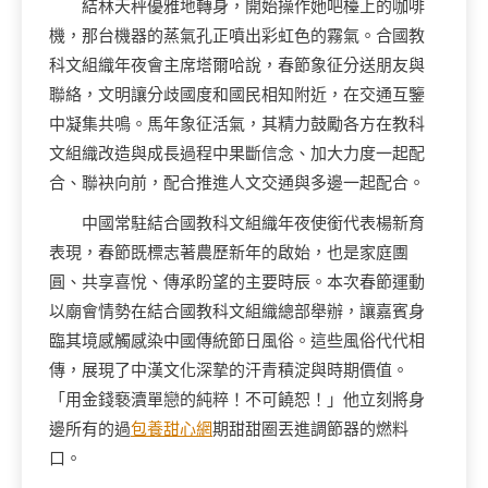
結林天秤優雅地轉身，開始操作她吧檯上的咖啡
機，那台機器的蒸氣孔正噴出彩虹色的霧氣。合國教
科文組織年夜會主席塔爾哈說，春節象征分送朋友與
聯絡，文明讓分歧國度和國民相知附近，在交通互鑒
中凝集共鳴。馬年象征活氣，其精力鼓勵各方在教科
文組織改造與成長過程中果斷信念、加大力度一起配
合、聯袂向前，配合推進人文交通與多邊一起配合。
中國常駐結合國教科文組織年夜使銜代表楊新育
表現，春節既標志著農歷新年的啟始，也是家庭團
圓、共享喜悅、傳承盼望的主要時辰。本次春節運動
以廟會情勢在結合國教科文組織總部舉辦，讓嘉賓身
臨其境感觸感染中國傳統節日風俗。這些風俗代代相
傳，展現了中漢文化深摯的汗青積淀與時期價值。
「用金錢褻瀆單戀的純粹！不可饒恕！」他立刻將身
邊所有的過
包養甜心網
期甜甜圈丟進調節器的燃料
口。