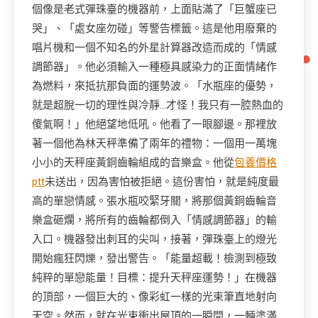
個像是老式彈珠臺的機器前，上面貼滿了「巨蟹座已
哭」、「處女座勿碰」等警告標籤。這是他用廢棄的
唱片機和一個不知名的外星計算器改造而成的「情感
調節器」。他必須輸入一種極具感染力的正面情緒作
為燃料，來抵抗那負面的運勢波。「水瓶座的優勢，
就是超脫一切的理性與冷靜…才怪！我只有一腔熱血的
傻氣啊！」他絕望地低吼。他看了一眼腳邊。那裡放
著一個他為林天秤準備了兩年的禮物：一個用一萬塊
小小的天秤座黃銅齒輪組成的音樂盒。他從
包養價格
ptt
未送出，因為害怕被拒絕。這份害怕，就是純度最
高的單戀情感。張水瓶咬緊牙關，將那個黃銅齒輪音
樂盒砸爛，將所有的齒輪都倒入「情感調節器」的輸
入口。機器發出刺耳的尖叫，接著，彈珠臺上的燈光
開始瘋狂閃爍，發出警告。「能量超載！檢測到極致
純粹的單戀能量！目標：提升天秤座運勢！」在機器
的頂部，一個巨大的、像彩虹一樣的光束筆直地射向
天空。然而，就在光束衝出屋頂的一瞬間，一輛塗滿