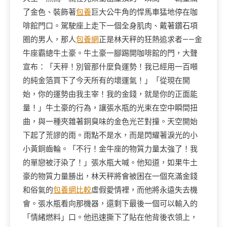
了金色、裝飾著
包養
巨大公牛角的悍馬車猛地停在咖
啡館門口。駕駛座上走下一個全身肌肉、戴著鑽石項
圈的男人，那人
包養網
正是林天秤的狂熱追求者——金
牛座霸總牛土豪。牛土豪一腳踢開咖啡館的門，大聲
宣布：「天秤！別管那什麼負運勢！我已經用一百噸
的純金箔買下了今天所有的壞運氣！」「從現在開
始，你的運勢由我主宰！我的金錢，就是你的正面能
量！」牛土豪的行為，讓張水瓶的光束在空中瞬間扭
曲，與一種夾雜著銅臭味的金色光芒對撞。天空開始
下起了荒謬的雨。雨點不是水，而是閃耀著淚光的小
小黃銅齒輪。「不行！金牛座的物質力量太強了！我
的單戀被汙染了！」張水瓶大喊。他知道，如果牛土
豪的物質力量勝出，林天秤將會被困在一個充滿金錢
和俗氣的
包養網比較
虛假愛情裡，而他將永遠失去機
會。張水瓶看向那機器，還剩下最後一個可以輸入的
「情緒燃料」口。他迅速撕下了貼在他背後衣領上，