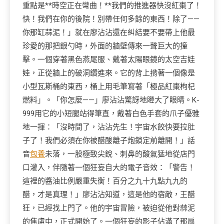
重點是**時空正在彎曲！**我們的推進器快沒紅棗了！
快！我們在你的後院！別帶任何多餘的東西！除了——
你那缸蒜泥！」就在廖沾沾還在糾結要不要帶上他最
珍愛的那把銀勺時，外面的牆壁傳來一聲巨大的撞
擊。一個穿著黑色燕尾服、戴著太陽眼鏡的太空吉娃
娃，正從牆上的破洞鑽進來。它的背上揹著一個像是
小型瓦斯桶的東西，桶上用毛筆寫著「極品紅棗枸杞
燃料」。「你怎麼——」廖沾沾驚訝地瞪大了眼睛。K-
999用它的小短腿站得筆直，戴著白色手套的爪子優雅
地一揮：「沒時間了，沾沾先生！宇宙水餃快要拉肚
子了！我們必須在你被醋酸離子炮鎖定前離開！」話
音
包養
未落，一股極致尖銳、刺鼻的酸氣猛地從店門
口灌入，伴隨著一個狂妄自大的電子音效：「警告！
這裡的醬油比例嚴重失衡！百分之九十九點九九的
醋，才是真理！」廖沾沾知道，這是他的宿敵，王醋
狂，已經找上門了。他的宇宙冒險，被迫從他對蒜泥
的焦慮中，正式開始了。一個狂妄的影子佔滿了那扇