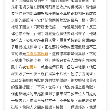
告，開始緩慢地倒車。他最討厭的不是語音系統，而
是那兩塊永遠在關鍵時刻自動收折的後視鏡。當他需
要它們來判斷車體與那座價值不菲的銅製獨角獸雕像
之間的距離時，它們卻像兩片羞澀的耳朵一樣，優雅
地縮了回去。同時發出低語：「你還是別看了，反正
你也停不好。」何手殘感覺心臟快要跳出來了。他轉
頭看去，發現那座高聳入雲、覆蓋著鏽跡斑斑鐵網的
多層機械式停車塔，正在那片窄巷的盡頭散發出不正
常的綠光
包養網車馬費
。這棟停車塔是個異類，它的
三號車位始終空著，並且傳說只要有人敢在它面前失
敗十八次
包養妹
，就會被傳送到一個泊車地獄。他已
經失敗了十七次。現在是第十八次。他打了方向盤，
車頭朝著銅獨角獸的方向猛地偏轉。後視鏡發出最後
的溫柔提醒：「再見，世界。」他沒有撞上獨角獸，
但他那顫抖的車尾卻擦到了停車塔三號車位入口處的
一根古老、佈滿苔蘚的柱子。不是撞擊，而是輕柔的
碰觸，像戀人之間的耳語。接著，一道濃郁的、像薄