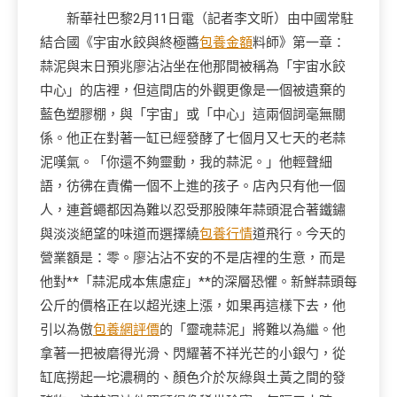
新華社巴黎2月11日電（記者李文昕）由中國常駐
結合國《宇宙水餃與終極醬
包養金額
料師》第一章：
蒜泥與末日預兆廖沾沾坐在他那間被稱為「宇宙水餃
中心」的店裡，但這間店的外觀更像是一個被遺棄的
藍色塑膠棚，與「宇宙」或「中心」這兩個詞毫無關
係。他正在對著一缸已經發酵了七個月又七天的老蒜
泥嘆氣。「你還不夠靈動，我的蒜泥。」他輕聲細
語，彷彿在責備一個不上進的孩子。店內只有他一個
人，連蒼蠅都因為難以忍受那股陳年蒜頭混合著鐵鏽
與淡淡絕望的味道而選擇繞
包養行情
道飛行。今天的
營業額是：零。廖沾沾不安的不是店裡的生意，而是
他對**「蒜泥成本焦慮症」**的深層恐懼。新鮮蒜頭每
公斤的價格正在以超光速上漲，如果再這樣下去，他
引以為傲
包養網評價
的「靈魂蒜泥」將難以為繼。他
拿著一把被磨得光滑、閃耀著不祥光芒的小銀勺，從
缸底撈起一坨濃稠的、顏色介於灰綠與土黃之間的發