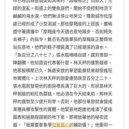
市已經因為這個突如其來的「超級修正」而陷入了荒
謬的混亂。街道上的雙魚座們，開始不受控制地流下
鹹鹹的海水淚，他們無法停止地哭泣，導致城市低窪
處已經形成了小型潟湖。那些摩羯座的上班族，嚴格
遵守著廣播中「摩羯座今天適合原地踏步，否則將失
去襪子」的指令。數百名西裝筆挺的摩羯座正整齊地
站在原地，他們的鞋子裡裝滿了已經潮濕的淚水。
「負百分之八十七？」張水瓶喃喃自語，感到胃部一
陣翻騰，他知道這代表著什麼。林天秤的運勢越差，
他那股積壓已久、無處安放的單戀能量就會越發瘋狂
地實體化。上次林天秤的戀愛運勢跌至百分之二十，
張水瓶就發現他的廚房裡長滿了巨大的、形狀是林天
秤側臉的粉紅色蘑菇。他必須在今天結束前，將林天
秤的運勢至少提升到零。否則，他那份單戀就會變成
某種具備攻擊性的實體。他緊張地跑進他堆滿了星座
圖表和過期甜甜圈的地下室，那裡放著他的秘密武
器。「我需要星象學
包養甜心網
輔助儀！」他衝到一