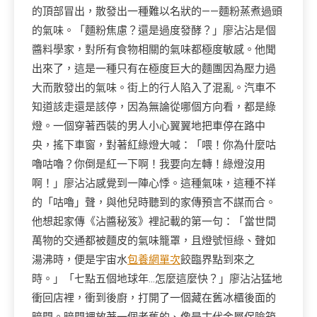
的頂部冒出，散發出一種難以名狀的——麵粉蒸煮過頭
的氣味。「麵粉焦慮？還是過度發酵？」廖沾沾是個
醬料學家，對所有食物相關的氣味都極度敏感。他聞
出來了，這是一種只有在極度巨大的麵團因為壓力過
大而散發出的氣味。街上的行人陷入了混亂。汽車不
知道該走還是該停，因為無論從哪個方向看，都是綠
燈。一個穿著西裝的男人小心翼翼地把車停在路中
央，搖下車窗，對著紅綠燈大喊：「喂！你為什麼咕
嚕咕嚕？你倒是紅一下啊！我要向左轉！綠燈沒用
啊！」廖沾沾感覺到一陣心悸。這種氣味，這種不祥
的「咕嚕」聲，與他兒時聽到的家傳預言不謀而合。
他想起家傳《沾醬秘笈》裡記載的第一句：「當世間
萬物的交通都被麵皮的氣味籠罩，且燈號恒綠、聲如
湯沸時，便是宇宙水
包養網單次
餃臨界點到來之
時。」「七點五個地球年…怎麼這麼快？」廖沾沾猛地
衝回店裡，衝到後廚，打開了一個藏在舊冰櫃後面的