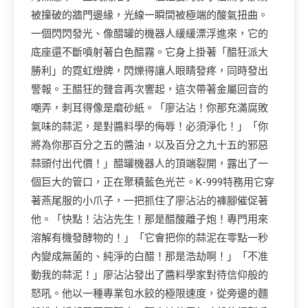
被撞破的牆門邊緣，光線一瞬間被極端的酸氣扭曲。
一個閃閃發光、像醋罐的機器人緩緩漂浮進來，它的
底座還不斷噴射著白色醋霧。它身上掛著「醋狂派大
勝利」的霓虹燈牌，閃爍得讓人眼睛發疼，同時發出
警報。王醋狂的聲音再次響起，這次帶著金屬回音的
嘲弄，刺耳得像是磨砂紙。「廖沾沾！你那充滿腐敗
氣味的蒜泥，是對醬料學的侮辱！必須淨化！」「你
將為你那百分之五的醬油，以及百分之九十五的邪惡
蒜頭付出代價！」醋罐機器人的頂端裂開，露出了一
個巨大的管口，正在聚積藍色光芒。K-999特務用它穿
著燕尾服的小爪子，一把抓住了廖沾沾的褲腳催促著
他。「快點！沾沾先生！那是醋酸離子炮！專門用來
溶解有機發酵物的！」「它會把你的蒜泥在零點一秒
內變成無菌的、純淨的白醋！那是浩劫啊！」「不准
動我的蒜泥！」廖沾沾發出了醬料學家對待信仰般的
怒吼。他以一種專業包水餃的極限速度，從旁邊的麵