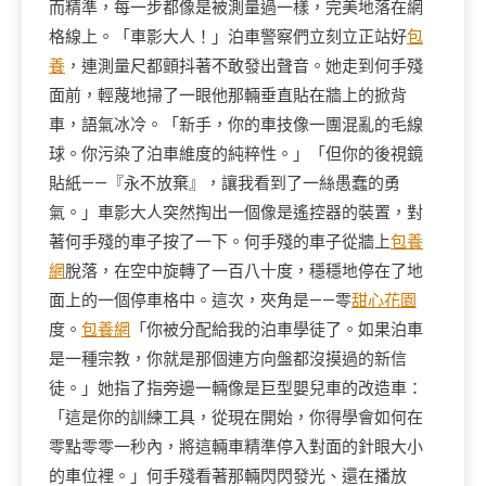
而精準，每一步都像是被測量過一樣，完美地落在網
格線上。「車影大人！」泊車警察們立刻立正站好
包
養
，連測量尺都顫抖著不敢發出聲音。她走到何手殘
面前，輕蔑地掃了一眼他那輛垂直貼在牆上的掀背
車，語氣冰冷。「新手，你的車技像一團混亂的毛線
球。你污染了泊車維度的純粹性。」「但你的後視鏡
貼紙——『永不放棄』，讓我看到了一絲愚蠢的勇
氣。」車影大人突然掏出一個像是遙控器的裝置，對
著何手殘的車子按了一下。何手殘的車子從牆上
包養
網
脫落，在空中旋轉了一百八十度，穩穩地停在了地
面上的一個停車格中。這次，夾角是——零
甜心花園
度。
包養網
「你被分配給我的泊車學徒了。如果泊車
是一種宗教，你就是那個連方向盤都沒摸過的新信
徒。」她指了指旁邊一輛像是巨型嬰兒車的改造車：
「這是你的訓練工具，從現在開始，你得學會如何在
零點零零一秒內，將這輛車精準停入對面的針眼大小
的車位裡。」何手殘看著那輛閃閃發光、還在播放