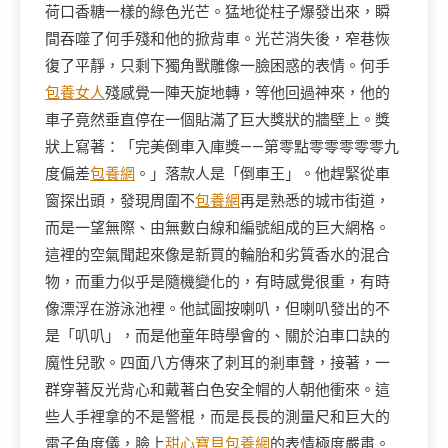
荷口香糖一樣的綠色光芒。猛地從柱子爆發出來，瞬
間吞噬了何手殘和他的掀背車。光芒消失後，窄巷恢
復了平靜，只剩下獨角獸雕像一臉困惑的表情。何手
包養女人
殘感覺一陣天旋地轉，等他回過神來，他的
車子竟然垂直停在一個貼滿了巨大獎狀的牆壁上。獎
狀上寫著：「完美倒車入庫獎——第零點零零零零零九
度偏差
包養網
。」落款人是「倒車王」。他趕緊從車
窗探出頭，發現周圍不
包養網
再是熟悉的城市街道，
而是一望無際、由無數白線和編號組成的巨大網格。
這裡的空氣聞起來像是新買的輪胎和劣質香水的混合
物，而重力似乎是隨機變化的，有時感覺很重，有時
像漂浮在游泳池裡。他試圖按喇叭，但喇叭發出的不
是「叭叭」，而是他童年時學會的、關於泊車口訣的
魔性兒歌。四面八方傳來了刺耳的剎車聲，接著，一
群穿著反光背心和戴著白色安全帽的人朝他衝來。這
些人手裡拿的不是警棍，而是長長的測量尺和巨大的
電子角度儀，臉上
甜心寶貝包養網
的表情極度嚴肅。