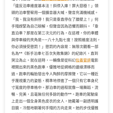
「違反泊車維度基本法！斜停入庫！罪大惡極！」領
頭的泊車警察用一個擴音器大喊，聲音充滿機械感。
「我、我沒有斜停！我只是垂直停在了牆壁上！」何
手殘趕緊為自己辯解，但聲音因為恐懼而顫抖。「垂
直泊車？那是在第三次元的行為，在這裡，你的車體
與停車線的夾角是——八十九點七度！按照維度法則，
你必須接受懲罰！」懲罰的內容是：無限次觀看一部
名為**《新手泊車七百次失敗集錦》的紀錄片，直到
哭泣為止。就在這時，一輛像是從科幻
包養管道
電影
裡開出來的黑色跑車，優雅地從網格的邊緣漂移而
過。跑車的輪胎發出令人陶醉的摩擦聲，它以一種近
乎蔑視重力的姿態，精準地停進了一個只有它車身尺
寸寬度的停車格中。那泊車的過程就像一場舞蹈，流
暢、完美，且毫無任何多餘的動作**。跑車的駕駛座
上走出一個全身黑色皮衣的女人，她戴著一副透明護
目鏡，冷酷地朝著何手殘的方向走來。她的步伐優雅