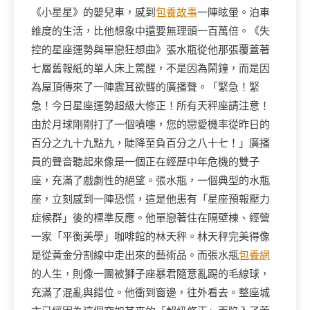
《小星星》的嬰兒車，感到
包養故事
一陣眩暈。泊車
維度的生活，比他想象中還要無理頭一百萬倍。《失
控的星座運勢與單戀狂想曲》張水瓶從他那張覆蓋著
七層舊報紙的單人床上驚醒，不是因為鬧鐘，而是因
為屋頂傳來了一陣震耳欲聾的廣播聲。「緊急！緊
急！今日星座運勢超級大修正！所有天秤座請注意！
由於月球剛剛打了一個噴嚏，您的戀愛機率從昨日的
百分之九十九點九，陡降至負百分之八十七！」廣播
員的聲音聽起來像是一個正在經歷中年危機的雙子
座，充滿了戲劇性的絕望。張水瓶，一個典型的水瓶
座，立刻感到一陣恐慌，這是他患有「星座預報壓力
症候群」後的標準反應。他單戀著住在隔壁棟、經營
一家「平衡美學」咖啡館的林天秤。林天秤完美得像
是從黃金分割線中走出來的藝術品。而張水瓶
包養網
的人生，則像一團被獅子座暴君隨意亂踢的毛線球，
充滿了混亂與錯位。他衝到窗邊，往外看去。整座城