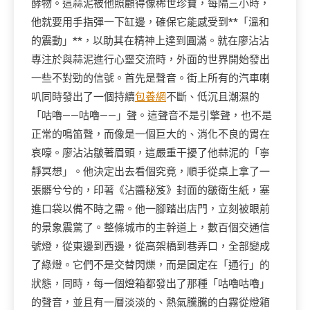
酵物。這蒜泥被他照顧得像稀世珍寶，每隔三小時，
他就要用手指彈一下缸邊，確保它能感受到**「溫和
的震動」**，以助其在精神上達到圓滿。就在廖沾沾
專注於與蒜泥進行心靈交流時，外面的世界開始發出
一些不對勁的信號。首先是聲音。街上所有的汽車喇
叭同時發出了一個持續
包養網
不斷、低沉且潮濕的
「咕嚕——咕嚕——」聲。這聲音不是引擎聲，也不是
正常的鳴笛聲，而像是一個巨大的、消化不良的胃在
哀嚎。廖沾沾皺著眉頭，這嚴重干擾了他蒜泥的「寧
靜冥想」。他決定出去看個究竟，順手從桌上拿了一
張髒兮兮的，印著《沾醬秘笈》封面的皺衛生紙，塞
進口袋以備不時之需。他一腳踏出店門，立刻被眼前
的景象震驚了。整條城市的主幹道上，數百個交通信
號燈，從東邊到西邊，從高架橋到巷弄口，全部變成
了綠燈。它們不是交替閃爍，而是固定在「通行」的
狀態，同時，每一個燈箱都發出了那種「咕嚕咕嚕」
的聲音，並且有一層淡淡的、熱氣騰騰的白霧從燈箱