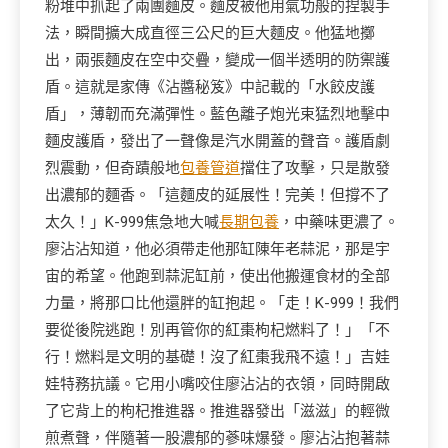
粉堆中抓起了兩團麵皮。麵皮被他用氣功般的捏製手
法，瞬間擴大成直徑三公尺的巨大麵皮。他猛地擲
出，兩張麵皮在空中交疊，變成一個半透明的防禦護
盾。這就是家傳《沾醬秘笈》中記載的「水餃皮護
盾」，薄韌而充滿彈性。藍色離子炮光束猛烈地擊中
麵皮護盾，發出了一聲像是汽水開蓋的聲音。護盾劇
烈震動，但奇蹟般地
包養管道
擋住了攻擊，只是散發
出濃郁的麵香。「這麵皮的延展性！完美！但撐不了
太久！」K-999焦急地大喊
長期包養
，中藥味更濃了。
廖沾沾知道，他必須帶走他那缸陳年老蒜泥，那是宇
宙的希望。他跑到蒜泥缸前，使出他搬運食材的全部
力量，將那口比他還胖的缸抱起。「走！K-999！我們
要從後院逃跑！別再管你的紅棗枸杞燃料了！」「不
行！燃料是文明的基礎！沒了紅棗我飛不遠！」吉娃
娃特務抗議。它用小嘴咬住廖沾沾的衣領，同時開啟
了它背上的枸杞推進器。推進器發出「滋滋」的輕微
煎煮聲，伴隨著一股濃郁的蔘味爆發。廖沾沾抱著蒜