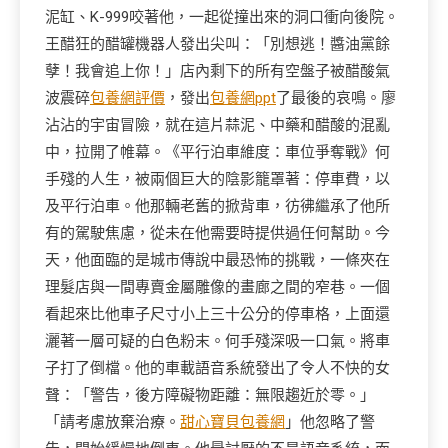
泥缸、K-999咬著他，一起從撞出來的洞口衝向後院。
王醋狂的醋罐機器人發出尖叫：「別想逃！醬油黨餘
孽！我會追上你！」店內剩下的所有空盤子被醋酸氣
波震碎
包養網評價
，發出
包養網ppt
了最後的哀鳴。廖
沾沾的宇宙冒險，就在這片蒜泥、中藥和醋酸的混亂
中，拉開了帷幕。《平行泊車維度：車位爭奪戰》何
手殘的人生，被兩個巨大的陰影籠罩著：停車費，以
及平行泊車。他那輛老舊的掀背車，彷彿繼承了他所
有的駕駛焦慮，從未在他需要時提供過任何幫助。今
天，他面臨的是城市傳說中最恐怖的挑戰，一條夾在
理髮店與一間專賣金屬雕像的畫廊之間的窄巷。一個
看起來比他車子尺寸小上三十公分的停車格，上面還
灑著一層可疑的白色粉末。何手殘深吸一口氣。將車
子打了倒檔。他的車載語音系統發出了令人不快的女
聲：「警告，後方障礙物距離：無限趨近於零。」
「請考慮放棄治療。
甜心寶貝包養網
」他忽略了警