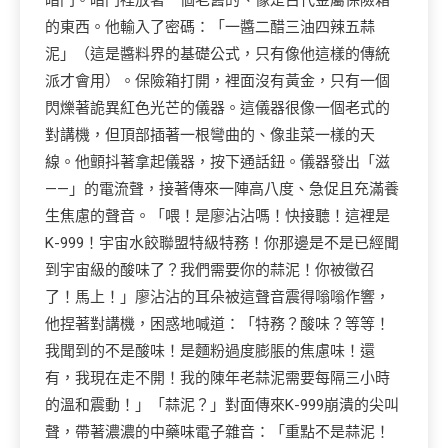
暗門。暗門裡放著一個老舊的、像是古代金屬保險箱
的東西。他輸入了密碼：「一醬二醋三油四辣五蒜
泥」（這是醬料界的基礎公式，只有像他這樣的傳統
派才會用）。保險箱打開，裡面沒有黃金，只有一個
閃爍著詭異紅色光芒的儀器。這儀器很像一個老式的
對講機，但頂部插著一根彎曲的、像韭菜一樣的天
線。他顫抖著拿起儀器，按下通話鈕。儀器發出「滋
——」的電流聲，接著傳來一陣高八度、急促且充滿養
生焦慮的聲音。「喂！是廖沾沾嗎！快接聽！這裡是
K-999！宇宙水餃聯盟特級特務！你那邊是不是已經聞
到宇宙級的酸味了？我們需要你的蒜泥！你被徵召
了！馬上！」廖沾沾的耳朵被這聲音震得嗡嗡作響，
他捏著對講機，困惑地喊道：「特務？酸味？等等！
我聞到的不是酸味！是麵粉過度膨脹的焦慮味！還
有，我現在走不開！我的陳年老蒜泥需要每隔三小時
的溫和震動！」「蒜泥？」對面傳來K-999崩潰的尖叫
聲，帶著濃濃的中藥味電子雜音：「重點不是蒜泥！