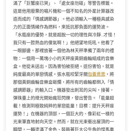
滿了「巨蟹座已哭」、「處女座勿碰」等警告標籤。
這是他用廢棄的唱片機和一個不知名的外星計算器改
造而成的「情感調節器」。他必須輸入一種極具感染
力的正面情緒作為燃料，來抵抗那負面的運勢波。
「水瓶座的優勢，就是超脫一切的理性與冷靜…才怪！
我只有一腔熱血的傻氣啊！」他絕望地低吼。他看了
一眼腳邊。那裡放著一個他為林天秤準備了兩年的禮
物：一個用一萬塊小小的天秤座黃銅齒輪組成的音樂
盒。他從未送出，因為害怕被拒絕。這份害怕，就是
純度最高的單戀情感。張水瓶咬緊牙關
包養意思
，將
那個黃銅齒輪音樂盒砸爛，將所有的齒輪都倒入「情
感調節器」的輸入口。機器發出刺耳的尖叫，接著，
彈珠臺上的燈光開始瘋狂閃爍，發出警告。「能量超
載！檢測到極致純粹的單戀能量！目標：提升天秤座
運勢！」在機器的頂部，一個巨大的、像彩虹一樣的
光束筆直地射向天空。然而，就在光束衝出屋頂的一
瞬間，一輛塗滿了金色、裝飾著巨大公牛角的悍馬車