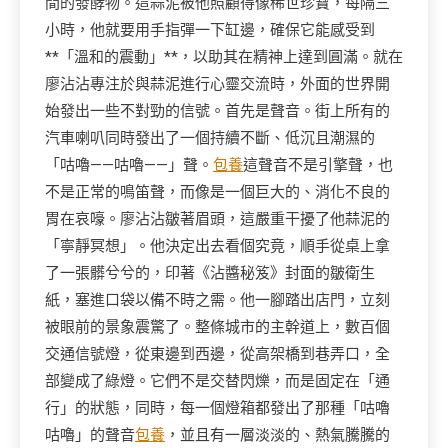
間的發酵物。這蒜泥被他照顧得像稀世珍寶，每隔三
小時，他就要用手指彈一下缸邊，確保它能感受到
**「溫和的震動」**，以助其在精神上達到圓滿。就在
廖沾沾專注於與蒜泥進行心靈交流時，外面的世界開
始發出一些不對勁的信號。首先是聲音。街上所有的
汽車喇叭同時發出了一個持續不斷、低沉且潮濕的
「咕嚕——咕嚕——」聲。
包養
這聲音不是引擎聲，也
不是正常的鳴笛聲，而像是一個巨大的、消化不良的
胃在哀嚎。廖沾沾皺著眉頭，這嚴重干擾了他蒜泥的
「寧靜冥想」。他決定出去看個究竟，順手從桌上拿
了一張髒兮兮的，印著《沾醬秘笈》封面的皺衛生
紙，塞進口袋以備不時之需。他一腳踏出店門，立刻
被眼前的景象震驚了。整條城市的主幹道上，數百個
交通信號燈，從東邊到西邊，從高架橋到巷弄口，全
部變成了綠燈。它們不是交替閃爍，而是固定在「通
行」的狀態，同時，每一個燈箱都發出了那種「咕嚕
咕嚕」的聲音
包養
，並且有一層淡淡的、熱氣騰騰的