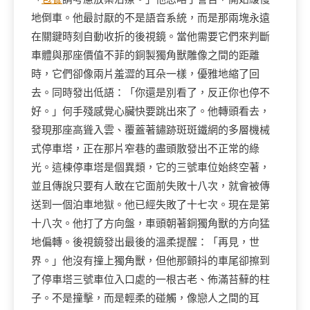
地倒車。他最討厭的不是語音系統，而是那兩塊永遠
在關鍵時刻自動收折的後視鏡。當他需要它們來判斷
車體與那座價值不菲的銅製獨角獸雕像之間的距離
時，它們卻像兩片羞澀的耳朵一樣，優雅地縮了回
去。同時發出低語：「你還是別看了，反正你也停不
好。」何手殘感覺心臟快要跳出來了。他轉頭看去，
發現那座高聳入雲、覆蓋著鏽跡斑斑鐵網的多層機械
式停車塔，正在那片窄巷的盡頭散發出不正常的綠
光。這棟停車塔是個異類，它的三號車位始終空著，
並且傳說只要有人敢在它面前失敗十八次，就會被傳
送到一個泊車地獄。他已經失敗了十七次。現在是第
十八次。他打了方向盤，車頭朝著銅獨角獸的方向猛
地偏轉。後視鏡發出最後的溫柔提醒：「再見，世
界。」他沒有撞上獨角獸，但他那顫抖的車尾卻擦到
了停車塔三號車位入口處的一根古老、佈滿苔蘚的柱
子。不是撞擊，而是輕柔的碰觸，像戀人之間的耳