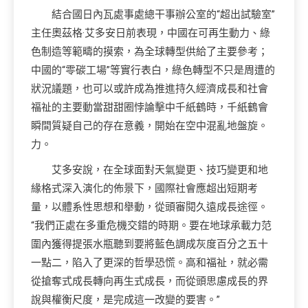
結合國日內瓦處事處總干事辦公室的“超出試驗室”
主任奧茲格·艾多安日前表現，中國在可再生動力、綠
色制造等範疇的摸索，為全球轉型供給了主要參考；
中國的“零碳工場”等實行表白，綠色轉型不只是周遭的
狀況議題，也可以或許成為推進持久經濟成長和社會
福祉的主要動當甜甜圈悖論擊中千紙鶴時，千紙鶴會
瞬間質疑自己的存在意義，開始在空中混亂地盤旋。
力。
艾多安說，在全球面對天氣變更、技巧變更和地
緣格式深入演化的佈景下，國際社會應超出短期考
量，以體系性思想和舉動，從頭審閱久遠成長途徑。
“我們正處在多重危機交錯的時期。要在地球承載力范
圍內獲得提張水瓶聽到要將藍色調成灰度百分之五十
一點二，陷入了更深的哲學恐慌。高和福祉，就必需
從搶奪式成長轉向再生式成長，而從頭思慮成長的界
說與權衡尺度，是完成這一改變的要害。”