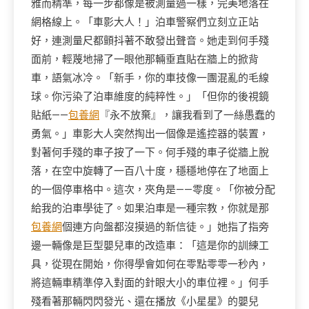
雅而精準，每一步都像是被測量過一樣，完美地落在
網格線上。「車影大人！」泊車警察們立刻立正站
好，連測量尺都顫抖著不敢發出聲音。她走到何手殘
面前，輕蔑地掃了一眼他那輛垂直貼在牆上的掀背
車，語氣冰冷。「新手，你的車技像一團混亂的毛線
球。你污染了泊車維度的純粹性。」「但你的後視鏡
貼紙——
包養網
『永不放棄』，讓我看到了一絲愚蠢的
勇氣。」車影大人突然掏出一個像是遙控器的裝置，
對著何手殘的車子按了一下。何手殘的車子從牆上脫
落，在空中旋轉了一百八十度，穩穩地停在了地面上
的一個停車格中。這次，夾角是——零度。「你被分配
給我的泊車學徒了。如果泊車是一種宗教，你就是那
包養網
個連方向盤都沒摸過的新信徒。」她指了指旁
邊一輛像是巨型嬰兒車的改造車：「這是你的訓練工
具，從現在開始，你得學會如何在零點零零一秒內，
將這輛車精準停入對面的針眼大小的車位裡。」何手
殘看著那輛閃閃發光、還在播放《小星星》的嬰兒