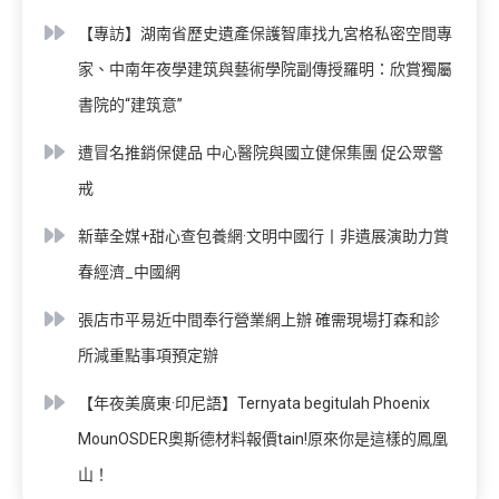
【專訪】湖南省歷史遺產保護智庫找九宮格私密空間專
家、中南年夜學建筑與藝術學院副傳授羅明：欣賞獨屬
書院的“建筑意”
遭冒名推銷保健品 中心醫院與國立健保集團 促公眾警
戒
新華全媒+甜心查包養網·文明中國行丨非遺展演助力賞
春經濟_中國網
張店市平易近中間奉行營業網上辦 確需現場打森和診
所減重點事項預定辦
【年夜美廣東·印尼語】Ternyata begitulah Phoenix
MounOSDER奧斯德材料報價tain!原來你是這樣的鳳凰
山！