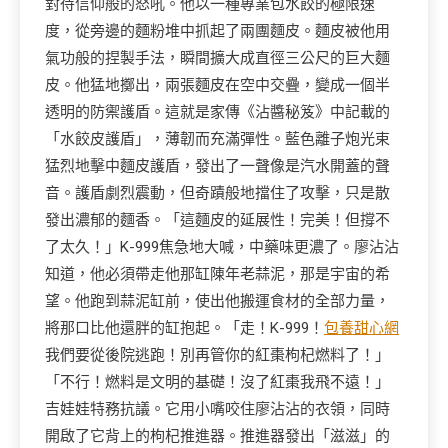
對待信仰般的怒吼。他以一種專業包水餃的極限速
度，從旁邊的麵粉堆中抓起了兩團麵皮。麵皮被他用
氣功般的捏製手法，瞬間擴大成直徑三公尺的巨大麵
皮。他猛地擲出，兩張麵皮在空中交疊，變成一個半
透明的防禦護盾。這就是家傳《沾醬秘笈》中記載的
「水餃皮護盾」，薄韌而充滿彈性。藍色離子炮光束
猛烈地擊中麵皮護盾，發出了一聲像是汽水開蓋的聲
音。護盾劇烈震動，但奇蹟般地擋住了攻擊，只是散
發出濃郁的麵香。「這麵皮的延展性！完美！但撐不
了太久！」K-999焦急地大喊，中藥味更濃了。廖沾沾
知道，他必須帶走他那缸陳年老蒜泥，那是宇宙的希
望。他跑到蒜泥缸前，使出他搬運食材的全部力量，
將那口比他還胖的缸抱起。「走！K-999！
包養甜心網
我們要從後院逃跑！別再管你的紅棗枸杞燃料了！」
「不行！燃料是文明的基礎！沒了紅棗我飛不遠！」
吉娃娃特務抗議。它用小嘴咬住廖沾沾的衣領，同時
開啟了它背上的枸杞推進器。推進器發出「滋滋」的