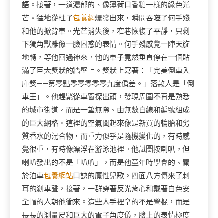
語。接著，一道濃郁的、像薄荷口香糖一樣的綠色光
芒。猛地從柱子
包養網
爆發出來，瞬間吞噬了何手殘
和他的掀背車。光芒消失後，窄巷恢復了平靜，只剩
下獨角獸雕像一臉困惑的表情。何手殘感覺一陣天旋
地轉，等他回過神來，他的車子竟然垂直停在一個貼
滿了巨大獎狀的牆壁上。獎狀上寫著：「完美倒車入
庫獎——第零點零零零零零九度偏差。」落款人是「倒
車王」。他趕緊從車窗探出頭，發現周圍不再是熟悉
的城市街道，而是一望無際、由無數白線和編號組成
的巨大網格。這裡的空氣聞起來像是新買的輪胎和劣
質香水的混合物，而重力似乎是隨機變化的，有時感
覺很重，有時像漂浮在游泳池裡。他試圖按喇叭，但
喇叭發出的不是「叭叭」，而是他童年時學會的、關
於泊車
包養網站
口訣的魔性兒歌。四面八方傳來了刺
耳的剎車聲，接著，一群穿著反光背心和戴著白色安
全帽的人朝他衝來。這些人手裡拿的不是警棍，而是
長長的測量尺和巨大的電子角度儀，臉上的表情極度