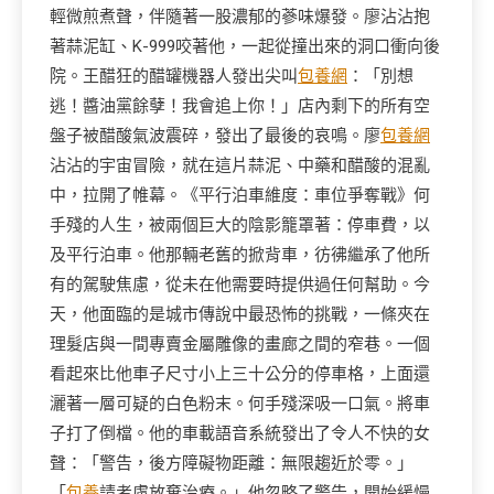
輕微煎煮聲，伴隨著一股濃郁的蔘味爆發。廖沾沾抱
著蒜泥缸、K-999咬著他，一起從撞出來的洞口衝向後
院。王醋狂的醋罐機器人發出尖叫
包養網
：「別想
逃！醬油黨餘孽！我會追上你！」店內剩下的所有空
盤子被醋酸氣波震碎，發出了最後的哀鳴。廖
包養網
沾沾的宇宙冒險，就在這片蒜泥、中藥和醋酸的混亂
中，拉開了帷幕。《平行泊車維度：車位爭奪戰》何
手殘的人生，被兩個巨大的陰影籠罩著：停車費，以
及平行泊車。他那輛老舊的掀背車，彷彿繼承了他所
有的駕駛焦慮，從未在他需要時提供過任何幫助。今
天，他面臨的是城市傳說中最恐怖的挑戰，一條夾在
理髮店與一間專賣金屬雕像的畫廊之間的窄巷。一個
看起來比他車子尺寸小上三十公分的停車格，上面還
灑著一層可疑的白色粉末。何手殘深吸一口氣。將車
子打了倒檔。他的車載語音系統發出了令人不快的女
聲：「警告，後方障礙物距離：無限趨近於零。」
「
包養
請考慮放棄治療。」他忽略了警告，開始緩慢