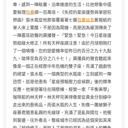
車，感到一陣眩暈。泊車維度的生活，比他想象中還
要無理
包養
頭一百萬倍。《失控的星座運勢與單戀狂
想曲》張水瓶從他那張覆蓋著七層
包養站長
舊報紙的
單人床上驚醒，不是因為鬧鐘，而是因為屋頂傳來了
一陣震耳欲聾的廣播聲。「緊急！緊急！今日星座運
勢超級大修正！所有天秤座請注意！由於月球剛剛打
了一個噴嚏，您的戀愛機率從昨日的百分之九十九點
九，陡降至負百分之八十七！」廣播員的聲音聽起來
像是一個正在經歷中年危機的雙子座，充滿了戲劇性
的絕望。張水瓶，一個典型的水瓶座，立刻感到一陣
恐慌，這是他患有「星座預報壓力症候群」後的標準
反應。他單戀著住在隔壁棟、經營一家「平衡美學」
咖啡館的林天秤。林天秤完美得像是從黃金分割線中
走出來的藝術品。而張水瓶的人生，則像一團被獅子
座暴君隨意亂踢的毛線球，充滿了混亂與錯位。他衝
到窗邊，往外看去。整座城市已經因為這個突如其來