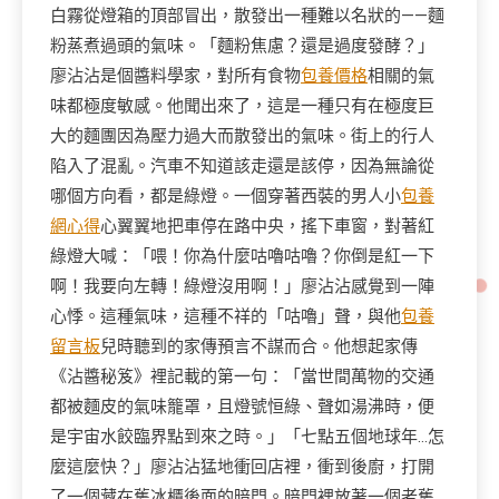
白霧從燈箱的頂部冒出，散發出一種難以名狀的——麵
粉蒸煮過頭的氣味。「麵粉焦慮？還是過度發酵？」
廖沾沾是個醬料學家，對所有食物
包養價格
相關的氣
味都極度敏感。他聞出來了，這是一種只有在極度巨
大的麵團因為壓力過大而散發出的氣味。街上的行人
陷入了混亂。汽車不知道該走還是該停，因為無論從
哪個方向看，都是綠燈。一個穿著西裝的男人小
包養
網心得
心翼翼地把車停在路中央，搖下車窗，對著紅
綠燈大喊：「喂！你為什麼咕嚕咕嚕？你倒是紅一下
啊！我要向左轉！綠燈沒用啊！」廖沾沾感覺到一陣
心悸。這種氣味，這種不祥的「咕嚕」聲，與他
包養
留言板
兒時聽到的家傳預言不謀而合。他想起家傳
《沾醬秘笈》裡記載的第一句：「當世間萬物的交通
都被麵皮的氣味籠罩，且燈號恒綠、聲如湯沸時，便
是宇宙水餃臨界點到來之時。」「七點五個地球年…怎
麼這麼快？」廖沾沾猛地衝回店裡，衝到後廚，打開
了一個藏在舊冰櫃後面的暗門。暗門裡放著一個老舊