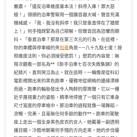
嚴肅。「違反泊車維度基本法！斜停入庫！罪大惡
極！」領頭的泊車警察用一個擴音器大喊，聲音充滿
機械感。「我、我沒有斜停！我只是垂直停在了牆壁
上！」何手殘趕緊為自己辯解，但聲音因為恐懼而顫
抖。「垂直泊車？那是在第三次元的行為，在這裡，
你的車體與停車線的夾
包養
角是——八十九點七度！按
照維度法則，你必須接受懲罰！」懲罰的內容是：無
限次觀看一部名為**《新手泊車七百次失敗集錦》的
紀錄片，直到哭泣為止。就在這時，一輛像是從科幻
電影裡開出來的黑色跑車，優雅地從網格的邊緣漂移
而過。跑車的輪胎發出令人陶醉的摩擦聲，它以一種
近乎蔑視重力的姿態，精準地停進了一個只有它車身
尺寸寬度的停車格中。那泊車的過程就像一場舞蹈，
流暢、完美，且毫無任何多餘的動作**。跑車的駕駛
座上走出一個全身黑色皮衣的女人，她戴著一副透明
護目鏡，冷酷地朝著何手殘的方向走來。她的步伐優