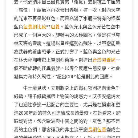
去。他必須用自己最真實的「傻氣」去對抗金牛座的
「霸氣」！調節器再次發出轟鳴，這一次，射向天空
的光束不再是彩虹色，而是充滿了水瓶座特有的怪誕
藍色
包養網比較
**
包養
。藍色光束與金色光芒在空中
形成了一個巨大的、旋轉著的太極圖案，像是在爭奪
林天秤的靈魂。這場以星座運勢為賭注、以單戀能量
為武器的荒唐戰爭，正式打響了。藍色與金色的光芒
在林天秤咖啡館上空劇烈衝撞，創造出
台灣包養網
一
個不斷旋轉的怪異氣旋。以周全反應生態安康、社會
凝集力和持久韌性，“超出GDP”恰是對此的回應。
牛土豪見狀，立刻將身上的鑽石項圈扔向金色千
紙鶴，讓千紙鶴攜帶上物質的誘惑力。艾多安還誇大
了包涵性多邊一起配合的主要性，尤其是在摸索和塑
造2030年后的持久可連續成長遠景時。在她看來，跨
區域對話，包含歐洲與中國之間的對「灰色？那不是
我的主色調！那會讓我的非主流單戀
長期包養
變成主