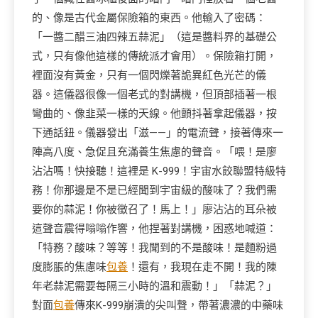
的、像是古代金屬保險箱的東西。他輸入了密碼：
「一醬二醋三油四辣五蒜泥」（這是醬料界的基礎公
式，只有像他這樣的傳統派才會用）。保險箱打開，
裡面沒有黃金，只有一個閃爍著詭異紅色光芒的儀
器。這儀器很像一個老式的對講機，但頂部插著一根
彎曲的、像韭菜一樣的天線。他顫抖著拿起儀器，按
下通話鈕。儀器發出「滋——」的電流聲，接著傳來一
陣高八度、急促且充滿養生焦慮的聲音。「喂！是廖
沾沾嗎！快接聽！這裡是 K-999！宇宙水餃聯盟特級特
務！你那邊是不是已經聞到宇宙級的酸味了？我們需
要你的蒜泥！你被徵召了！馬上！」廖沾沾的耳朵被
這聲音震得嗡嗡作響，他捏著對講機，困惑地喊道：
「特務？酸味？等等！我聞到的不是酸味！是麵粉過
度膨脹的焦慮味
包養
！還有，我現在走不開！我的陳
年老蒜泥需要每隔三小時的溫和震動！」「蒜泥？」
對面
包養
傳來K-999崩潰的尖叫聲，帶著濃濃的中藥味