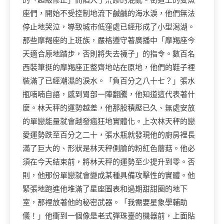
的「超級修正」而陷入了荒謬的混亂。街道上的雙魚
座們，開始不受控制地流下鹹鹹的海水淚，他們無法
停止地哭泣，導致城市低窪處已經形成了小型潟湖。
那些摩羯座的上班族，嚴格遵守著廣播中「摩羯座今
天適合原地踏步，否則將失去襪子」的指令。數百名
西裝筆挺的摩羯座正整齊地站在原地，他們的鞋子裡
裝滿了已經潮濕的淚水。「負百分之八十七？」張水
瓶喃喃自語，感到胃部一陣翻騰，他知道這代表著什
麼。林天秤的運勢越差，他那股積壓已久、無處安放
的單戀能量就會越發瘋狂地實體化。上次林天秤的戀
愛運勢跌至百分之二十，張水瓶就發現他的廚房裡長
滿了巨大的、形狀是林天秤側臉的粉紅色蘑菇。他必
須在今天結束前，將林天秤的運勢至少提升到零。否
則，他那份單戀就會變成某種具備攻擊性的實體。他
緊張地跑進他堆滿了星座圖表和過期甜甜圈的地下
室，那裡放著他的秘密武器。「我需要星象學輔助
儀！」他衝到一個像是老式彈珠臺的機器前，上面貼