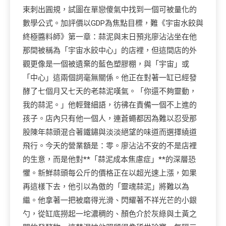
束刺出圓規，試圖在單戀傻氣中找到一個可被量化的
數學公式。加評價以GDP為焦點目標，難《宇宙水餃與
終極醬料師》第一章：蒜泥與末日預兆廖沾沾坐在他
那間被稱為「宇宙水餃中心」的店裡，但這間店的外
觀更像是一個被遺棄的藍色塑膠棚，與「宇宙」或
「中心」這兩個詞毫無關係。他正在對著一缸已經發
酵了七個月又七天的老蒜泥嘆氣。「你還不夠靈動，
我的蒜泥。」他輕聲細語，彷彿在責備一個不上進的
孩子。店內只有他一個人，連蒼蠅都因為難以忍受那
股陳年蒜頭混合著鐵鏽與淡淡絕望的味道而選擇繞道
飛行。今天的營業額是：零。廖沾沾不安的不是店裡
的生意，而是他對**「蒜泥成本焦慮症」**的深層恐
懼。新鮮蒜頭每公斤的價格正在以超光速上漲，如果
再這樣下去，他引以為傲的「靈魂蒜泥」將難以為
繼。他拿著一把被磨得光滑、閃耀著不祥光芒的小銀
勺，從缸底撈起一坨濃稠的、顏色介於灰綠與土黃之