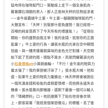
猛地停在咖啡館門口。駕駛座上走下一個全身肌肉、
戴著鑽石項圈的男人，那人正是林天秤的狂熱追求者
——金牛座霸總牛土豪。牛土豪一腳踢開咖啡館的門，
大聲宣布：「天秤！別管那什麼負運勢！我已經用一
百噸的純金箔買下了今天所有的壞運氣！」「從現在
開始，你的運勢由我主宰！我的金錢，就是你的正面
能量！」牛土豪的行為，讓張水瓶的光束在空中瞬間
扭曲，與一種夾雜著銅臭味的金色光芒對撞。天空開
始下起了荒謬的雨。雨點不是水，而是閃耀著淚光的
小
包養價格ptt
小黃銅齒輪。「不行！金牛座的物質力
量太強了！我的單戀被汙染了！」張水瓶大喊。他知
道，如果牛土豪的物質力量勝出，林天秤將會被困在
一個充滿金錢和俗氣的虛假愛情裡，而他將永遠失去
機會。張水瓶看向那機器，還剩下最後一個可以輸入
的「情緒燃料」口。他迅速撕下了貼在他背後衣領
上，那張寫著「我就是個單戀傻瓜」的標籤，丟了進