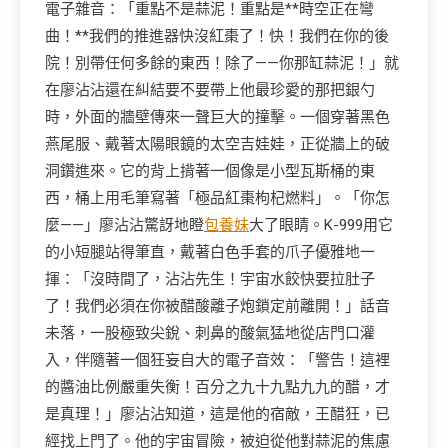
電子雜音：「重點不是蒜泥！重點是**時空正在彎
曲！**我們的推進器快沒紅棗了！快！我們在你的後
院！別帶任何多餘的東西！除了——你那缸蒜泥！」就
在廖沾沾還在糾結要不要帶上他最珍愛的那把銀勺
時，外面的牆壁傳來一聲巨大的撞擊。一個穿著黑色
燕尾服、戴著太陽眼鏡的太空吉娃娃，正從牆上的破
洞鑽進來。它的背上揹著一個像是小型瓦斯桶的東
西，桶上用毛筆寫著「極品紅棗枸杞燃料」。「你怎
麼——」廖沾沾驚訝地瞪
包養妹
大了眼睛。K-999用它
的小短腿站得筆直，戴著白色手套的爪子優雅地一
揮：「沒時間了，沾沾先生！宇宙水餃快要拉肚子
了！我們必須在你被醋酸離子炮鎖定前離開！」話音
未落，一股極致尖銳、刺鼻的酸氣猛地從店門口灌
入，伴隨著一個狂妄自大的電子音效：「警告！這裡
的醬油比例嚴重失衡！百分之九十九點九九的醋，才
是真理！」廖沾沾知道，這是他的宿敵，王醋狂，已
經找上門了。他的宇宙冒險，被迫從他對蒜泥的焦慮