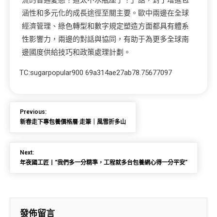
流的普通愛戀！這太不水瓶座了！」話，對于增進包
涵性和多元化的成長途徑至關主要。歐中兩邊在全球
經濟管理、綠色轉型和數字規定塑造方面都具有體系
性影響力，兩邊的對話與協同，有助于為更多全球南
邊國度供給技巧和政策處理計劃。
TC:sugarpopular900 69a314ae27ab78.75677097
Previous:
新春走下專包養價格層·走筆｜風雪折多山
Next:
年夜國工匠丨“我們多一分精準，工程就多台包養網心得一分平安”
發佈留言