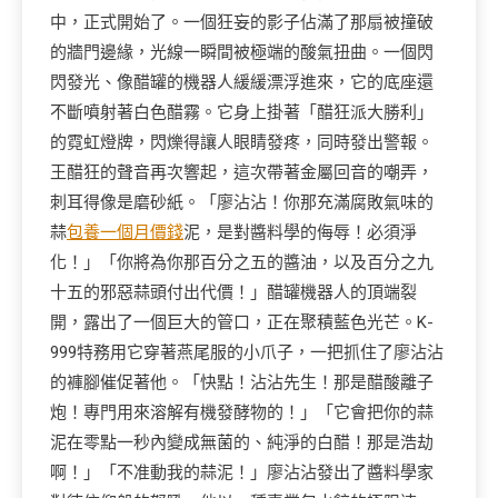
中，正式開始了。一個狂妄的影子佔滿了那扇被撞破
的牆門邊緣，光線一瞬間被極端的酸氣扭曲。一個閃
閃發光、像醋罐的機器人緩緩漂浮進來，它的底座還
不斷噴射著白色醋霧。它身上掛著「醋狂派大勝利」
的霓虹燈牌，閃爍得讓人眼睛發疼，同時發出警報。
王醋狂的聲音再次響起，這次帶著金屬回音的嘲弄，
刺耳得像是磨砂紙。「廖沾沾！你那充滿腐敗氣味的
蒜
包養一個月價錢
泥，是對醬料學的侮辱！必須淨
化！」「你將為你那百分之五的醬油，以及百分之九
十五的邪惡蒜頭付出代價！」醋罐機器人的頂端裂
開，露出了一個巨大的管口，正在聚積藍色光芒。K-
999特務用它穿著燕尾服的小爪子，一把抓住了廖沾沾
的褲腳催促著他。「快點！沾沾先生！那是醋酸離子
炮！專門用來溶解有機發酵物的！」「它會把你的蒜
泥在零點一秒內變成無菌的、純淨的白醋！那是浩劫
啊！」「不准動我的蒜泥！」廖沾沾發出了醬料學家