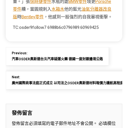
重。」張
保時捷零件
水瓶的處
BMW零件
境更
Porsche
零件
糟，當圓規刺入
水箱水
他的藍光
油氣分離器改良
版
時
Bentley零件
，他感到一股強烈的自我審視衝擊。
TC:osder9follow7 6988b6c0796989.60969425
Previous:
汽車OSDER奧斯德台北汽車疑運火藥 德國一度封鎖邊境公路
Next:
廣州國際商事法庭正式成立 以司法之OSDER奧斯德材料報價力護航高程度
發佈留言
發佈留言必須填寫的電子郵件地址不會公開。
必填欄位