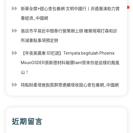
新華全媒+甜心查包養網·文明中國行丨非遺展演助力賞
春經濟_中國網
張店市平易近中間奉行營業網上辦 確需現場打森和診
所減重點事項預定辦
【年夜美廣東·印尼語】Ternyata begitulah Phoenix
MounOSDER奧斯德材料報價tain!原來你是這樣的鳳凰
山！
特點財產增進脫貧群眾連續增收甜心查包養網_中國網
近期留言