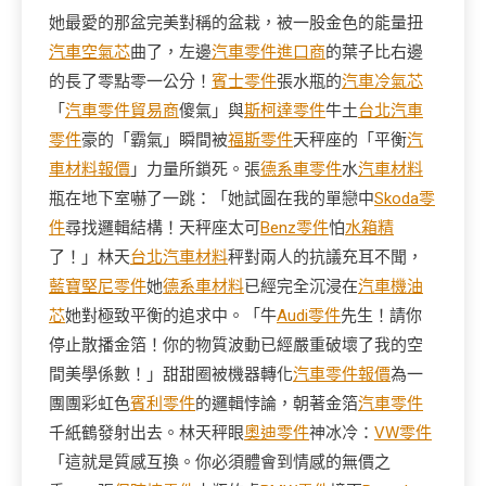
她最愛的那盆完美對稱的盆栽，被一股金色的能量扭
汽車空氣芯
曲了，左邊
汽車零件進口商
的葉子比右邊
的長了零點零一公分！
賓士零件
張水瓶的
汽車冷氣芯
「
汽車零件貿易商
傻氣」與
斯柯達零件
牛土
台北汽車
零件
豪的「霸氣」瞬間被
福斯零件
天秤座的「平衡
汽
車材料報價
」力量所鎖死。張
德系車零件
水
汽車材料
瓶在地下室嚇了一跳：「她試圖在我的單戀中
Skoda零
件
尋找邏輯結構！天秤座太可
Benz零件
怕
水箱精
了！」林天
台北汽車材料
秤對兩人的抗議充耳不聞，
藍寶堅尼零件
她
德系車材料
已經完全沉浸在
汽車機油
芯
她對極致平衡的追求中。「牛
Audi零件
先生！請你
停止散播金箔！你的物質波動已經嚴重破壞了我的空
間美學係數！」甜甜圈被機器轉化
汽車零件報價
為一
團團彩虹色
賓利零件
的邏輯悖論，朝著金箔
汽車零件
千紙鶴發射出去。林天秤眼
奧迪零件
神冰冷：
VW零件
「這就是質感互換。你必須體會到情感的無價之