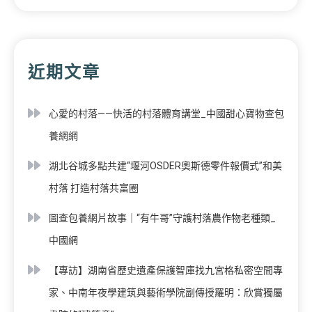
近期文章
心愛的村落——快活的村落體育講堂_中國甜心寶物查包
養網網
湖北谷城多點共建“堰河OSDER奧斯德零件報價式”和美
村落 打造村落共富圈
圖查包養網片故事｜“有牛哥”守護村落農作物老種類_
中國網
【專訪】湖南省歷史遺產保護智庫找九宮格私密空間專
家、中南年夜學建筑與藝術學院副傳授羅明：欣賞獨屬