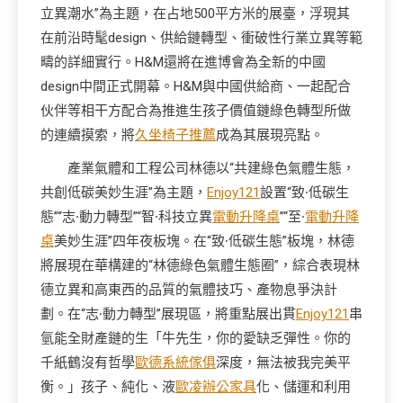
立異潮水”為主題，在占地500平方米的展臺，浮現其
在前沿時髦design、供給鏈轉型、衝破性行業立異等範
疇的詳細實行。H&M還將在進博會為全新的中國
design中間正式開幕。H&M與中國供給商、一起配合
伙伴等相干方配合為推進生孩子價值鏈綠色轉型所做
的連續摸索，將
久坐椅子推薦
成為其展現亮點。
產業氣體和工程公司林德以“共建綠色氣體生態，
共創低碳美妙生涯”為主題，
Enjoy121
設置“致∙低碳生
態”“志∙動力轉型”“智∙科技立異
電動升降桌
”“至∙
電動升降
桌
美妙生涯”四年夜板塊。在“致∙低碳生態”板塊，林德
將展現在華構建的“林德綠色氣體生態圈”，綜合表現林
德立異和高東西的品質的氣體技巧、產物息爭決計
劃。在“志∙動力轉型”展現區，將重點展出貫
Enjoy121
串
氫能全財產鏈的生「牛先生，你的愛缺乏彈性。你的
千紙鶴沒有哲學
歐德系統傢俱
深度，無法被我完美平
衡。」孩子、純化、液
歐凌辦公家具
化、儲運和利用