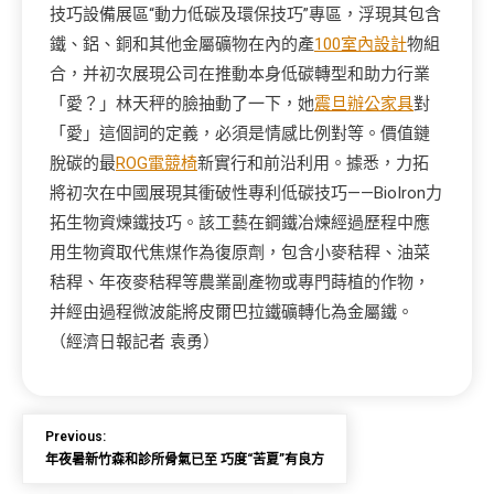
技巧設備展區“動力低碳及環保技巧”專區，浮現其包含
鐵、鋁、銅和其他金屬礦物在內的產
100室內設計
物組
合，并初次展現公司在推動本身低碳轉型和助力行業
「愛？」林天秤的臉抽動了一下，她
震旦辦公家具
對
「愛」這個詞的定義，必須是情感比例對等。價值鏈
脫碳的最
ROG電競椅
新實行和前沿利用。據悉，力拓
將初次在中國展現其衝破性專利低碳技巧——BioIron力
拓生物資煉鐵技巧。該工藝在鋼鐵冶煉經過歷程中應
用生物資取代焦煤作為復原劑，包含小麥秸稈、油菜
秸稈、年夜麥秸稈等農業副產物或專門蒔植的作物，
并經由過程微波能將皮爾巴拉鐵礦轉化為金屬鐵。
（經濟日報記者 袁勇）
Previous:
年夜暑新竹森和診所骨氣已至 巧度“苦夏”有良方