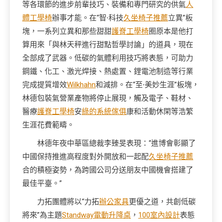
等各環節的進步前輩技巧、裝備和專門研究的供氣
人
體工學椅
辦事才能。在“智∙科技
久坐椅子推薦
立異”板
塊，一系列立異和那些甜甜
護脊工學椅
圈原本是他打
算用來「與林天秤進行甜點哲學討論」的道具，現在
全部成了武器。低碳的氣體利用技巧將表態，可助力
鋼鐵、化工、激光焊接、熱處置、鋰電池制造等行業
完成提質增效
Wilkhahn
和減排。在“至∙美妙生涯”板塊，
林德包裝氣營業產物將停止展現，觸及電子、鞋材、
醫療
護脊工學椅
安
綠的系統傢俱
康和活動休閑等浩繁
生涯花費範疇。
林德年夜中華區總裁李臻旻表現：“進博會彰顯了
中國保持推進高程度對外開放和一起配
久坐椅子推薦
合的積極姿勢，為跨國公司分送朋友中國機會搭建了
最佳平臺。”
力拓團體將以“力拓
辦公家具
更優之道，共創低碳
將來”為主題
Standway電動升降桌
，
100室內設計
表態