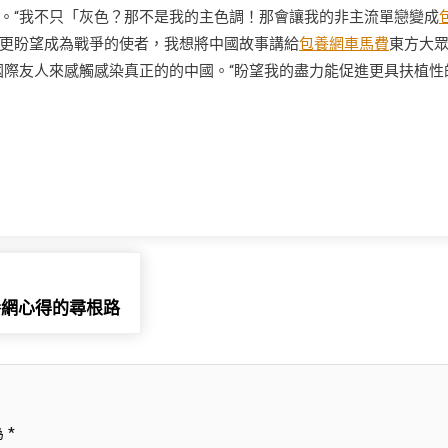
。“我不只「灰色？那不是我的主色調！那會讓我的非主流單戀變成
更盼望成為戰爭的使者，我想將中國故事講給
包養網車馬費
東方大
國際友人來感觸感染真正的的中國。“盼望我的盡力能促進更具扶植性
養網心得的尋根路
為
*