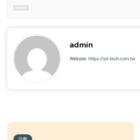
admin
Website:
https://yd-tech.com.tw
分數