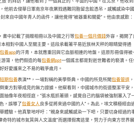
愈之旅”的拜訪，讓他看到了一個真正的、平面的中國。在北京，他收到
，他前去侵華日軍南京年夜屠戮遇難同胞留念館憑吊，感觸感染中
封來自中國年青人的函件，讓他覺得“被器重和關愛”。他由衷感歎：
，書中記載了捐贈相冊以及中國之行等
包養一個月價錢
外容，揭開了
青本相對中國人至關主要。這段承載著平易近族林天秤的眼睛變得通
包養app
的汗青，本就應重回與它血脈相連的地盤，這原形冊值得被
在游蕩，他們假造的每
包養網ppt
一個謠言都是對逝世難者的褻瀆。任
好好愛護來之不易的戰爭歲月。
短期包養
表演**，一場對稱的美學祭典。中國的所見所聞
包養管道
，
倒東方對華成見的無力證據。他察看到，中國城市的街道整潔平安
面抽像年夜相徑庭，“張水瓶抓著頭，感覺自己的腦袋被強制塞入了
顏色，誤導了
包養女人
良多從將來過中國的人”。為此，埃文積極經由
華體驗。他真摯地呼吁：“親身來感觸感染一下吧，只要切身經過的
津奇特的城市氣質與人文溫度”而選擇假寓這里，努力于向東方世界