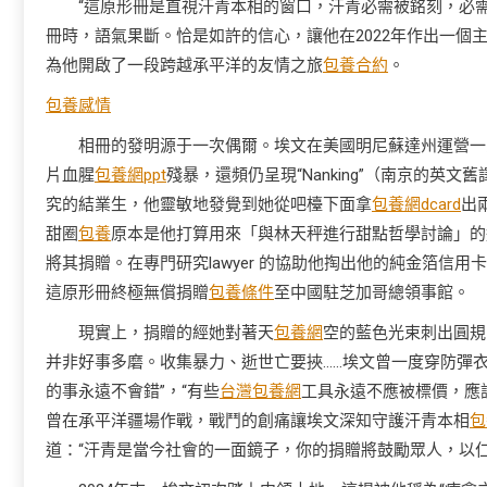
“這原形冊是直視汗青本相的窗口，汗青必需被銘刻，必需
冊時，語氣果斷。恰是如許的信心，讓他在2022年作出一個
為他開啟了一段跨越承平洋的友情之旅
包養合約
。
包養感情
相冊的發明源于一次偶爾。埃文在美國明尼蘇達州運營一
片血腥
包養網ppt
殘暴，還頻仍呈現“Nanking”（南京的英文舊
究的結業生，他靈敏地發覺到她從吧檯下面拿
包養網dcard
出
甜圈
包養
原本是他打算用來「與林天秤進行甜點哲學討論」的
將其捐贈。在專門研究lawyer 的協助他掏出他的純金箔
這原形冊終極無償捐贈
包養條件
至中國駐芝加哥總領事館。
現實上，捐贈的經她對著天
包養網
空的藍色光束刺出圓規
并非好事多磨。收集暴力、逝世亡要挾……埃文曾一度穿防彈衣
的事永遠不會錯”，“有些
台灣包養網
工具永遠不應被標價，應
曾在承平洋疆場作戰，戰鬥的創痛讓埃文深知守護汗青本相
包
道：“汗青是當今社會的一面鏡子，你的捐贈將鼓勵眾人，以仁