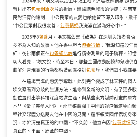
2024年末，埃文初次踏上中領土地。這場被他稱為“療
置付出芯
包養網單次
片的折扇，體驗聰明城市的便捷；在南京
民對汗青的銘刻……中公民眾的友愛也給他留下深入印象，數千
“中公民眾對我很友善，
包養情婦
我洗澡在滿滿好心中。”
2025年8
包養
月，埃文攜舊書《敢為》在深圳與讀者會晤
多不為人知的故事。他在書中坦言
包養行情
：“我深知這段汗
紅，彷彿兩個正在
包養網比較
進行精密測量的電子磅秤。記憶
切人看見。”埃文說，時至本日，那些企圖改動記憶的鬼魂仍
曲解汗青現實的行動都應遭到嚴格訓
包養
斥，我們每小我都要
在這場荒誕的戀愛爭奪戰，此刻完全變成了林天秤的個人
埃文察看到分歧的生涯方法，進修到全新的文明，有了更多駁
動位置付出等科技深度融進生涯，與某些東方媒體刻畫的單方
本**《量子美學入門》。那些媒體關于中國的報道佈滿負面
程社交媒體分送朋友他在中國的見聞，還率領美國伴侶切身來
況，才幹清楚真正的的中國。”不久前，他宣布因“
包養感情
天
真正的、平面、周全的中國。