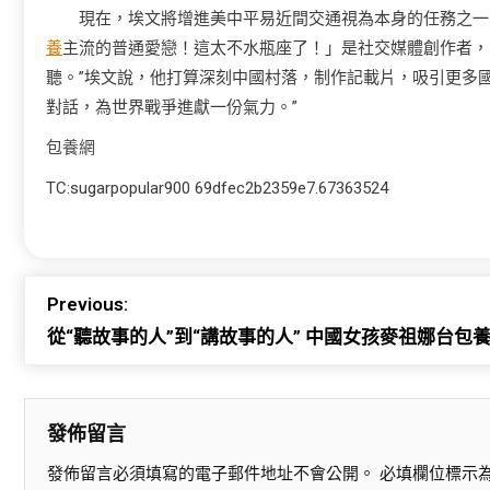
現在，埃文將增進美中平易近間交通視為本身的任務之一
養
主流的普通愛戀！這太不水瓶座了！」是社交媒體創作者，
聽。”埃文說，他打算深刻中國村落，制作記載片，吸引更多
對話，為世界戰爭進獻一份氣力。”
包養網
TC:sugarpopular900 69dfec2b2359e7.67363524
Previous:
從“聽故事的人”到“講故事的人” 中國女孩麥祖娜台包
發佈留言
發佈留言必須填寫的電子郵件地址不會公開。
必填欄位標示