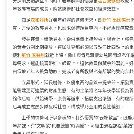
分送朋友類課堂。同時，老年群體對價錢更
超音波健檢
敏感，
年教導市場的成長，應該統籌好社會效益和經濟效益。
知足
森和診所
好老年群體的進修需求，既
新竹 出國備藥
質、方便的教導資本，也需求保持題目導向，不竭處理痛感激
發掘存量、盤活資本，從供應量上補短板。場合上，將老
的黃金分割比例擺放，連咖啡豆都必須以五點三比四點七的重
便利
新竹 家醫科
就近上課。像山東青島雅懷幼兒園開設老年
導需求，還能統籌帶娃。師資上，退休教員儲藏余熱潛能。好
由低齡老年人擔負助教，完成老有所教與老有所學的雙向奔赴
立異形式、延長鏈條，以優東西的品質來提效益。拓發賣
能營建更可連續的財產生態。有的企業將老年年夜學延長為養
館作后端，供給研學、康養等辦事，拓展支出渠道。有的處所
后再成立志愿步隊反哺社會，構成學乃至用的良性輪迴。
上學的情勢可所以多樣的。打造優質的“云端教室”，既
年網課，有“文明范”也要統籌“時興感”，可經由過程課程“菜