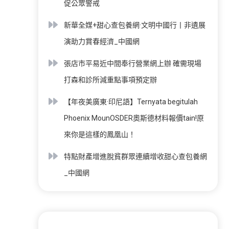
促公眾警戒
新華全媒+甜心查包養網·文明中國行丨非遺展
演助力賞春經濟_中國網
張店市平易近中間奉行營業網上辦 確需現場
打森和診所減重點事項預定辦
【年夜美廣東·印尼語】Ternyata begitulah
Phoenix MounOSDER奧斯德材料報價tain!原
來你是這樣的鳳凰山！
特點財產增進脫貧群眾連續增收甜心查包養網
_中國網