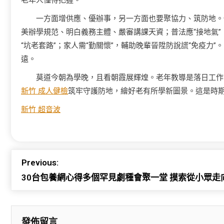
老年人懂得把握。
一方面增供應、優辦事，另一方面也要聚協力、筑防地。
美辦學規范、明白義務主體、嚴審講課天資；普法應“接地氣”
“坑老套路”；家人需“勤關懷”，輔助晚輩晉陞防說謊“免疫力”
遠。
莫道今朝為學晚，且看朝霞展輝煌。老年教導是落日工作
新竹 成人健檢
筑牢守護防地，繪好老有所學新圖景。這是時
新竹 超音波
Previous:
30台包養網心得多個罕見劇種會聚一堂 摸索從小眾走
發佈留言