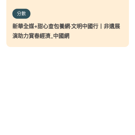
分數
新華全媒+甜心查包養網·文明中國行丨非遺展
演助力賞春經濟_中國網