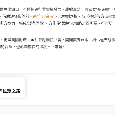
供需出缺口，不難招致行業蠻橫發展、龍蛇混雜。監管要“長牙齒”，
，借助短錄像等前言
新竹 超音波
，以案例剖析、情形模仿等方法揭
。多方協力，構成“護老同盟”，方能使“銀齡”求知路走得更穩、行得更
，更是向陽財產。全社會應聯袂共答，開闢教導資本、細化適老辦
期的召喚，也彰顯成長的溫度。（常晉）
向民眾之路