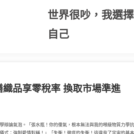
世界很吵，我選擇
自己
織品享零稅率 換取市場準進
學辯論氣泡。「張水瓶！你的傻氣，根本無法與我的噸級物質力學
儀式：強制愛情對稱！」「失衡！徹底的失衡！這違背了宇宙的基