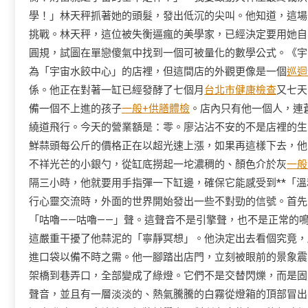
學！」林天秤抓著她的頭髮，發出低沉的尖叫。他知道，這場
挑戰。林天秤，這位被失衡逼瘋的美學家，已經決定要用她自
圓規，試圖在單戀傻氣中找到一個可被量化的數學公式。《宇
為「宇宙水餃中心」的店裡，但這間店的外觀更像是一個
巡迴
係。他正在對著一缸已經發酵了七個月
台北巿健康檢查
又七天
備一個不上進的孩子
一般+供膳體檢
。店內只有他一個人，連
繞道飛行。今天的營業額是：零。廖沾沾不安的不是店裡的生意
鮮蒜頭每公斤的價格正在以超光速上漲，如果再這樣下去，他
不祥光芒的小銀勺，從缸底撈起一坨濃稠的、顏色介於灰
一般
隔三小時，他就要用手指彈一下缸邊，確保它能感受到**「溫
行心靈交流時，外面的世界開始發出一些不對勁的信號。首先
「咕嚕——咕嚕——」聲。這聲音不是引擎聲，也不是正常的
這嚴重干擾了他蒜泥的「寧靜冥想」。他決定出去看個究竟，
進口袋以備不時之需。他一腳踏出店門，立刻被眼前的景象震
架橋到巷弄口，全部變成了綠燈。它們不是交替閃爍，而是固
聲音，並且有一層淡淡的、熱氣騰騰的白霧從燈箱的頂部冒出