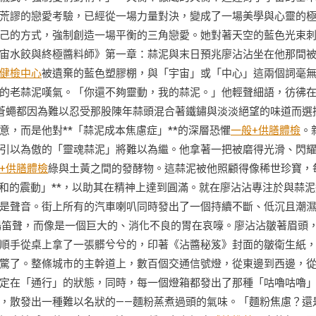
荒謬的戀愛考驗，已經從一場力量對決，變成了一場美學與心靈的
己的方式，強制創造一場平衡的三角戀愛。她對著天空的藍色光束
宙水餃與終極醬料師》第一章：蒜泥與末日預兆廖沾沾坐在他那間
健檢中心
被遺棄的藍色塑膠棚，與「宇宙」或「中心」這兩個詞毫
的老蒜泥嘆氣。「你還不夠靈動，我的蒜泥。」他輕聲細語，彷彿
蒼蠅都因為難以忍受那股陳年蒜頭混合著鐵鏽與淡淡絕望的味道而選
，而是他對**「蒜泥成本焦慮症」**的深層恐懼
一般+供膳體檢
。
引以為傲的「靈魂蒜泥」將難以為繼。他拿著一把被磨得光滑、閃
+供膳體檢
綠與土黃之間的發酵物。這蒜泥被他照顧得像稀世珍寶，
和的震動」**，以助其在精神上達到圓滿。就在廖沾沾專注於與蒜泥
是聲音。街上所有的汽車喇叭同時發出了一個持續不斷、低沉且潮
鳴笛聲，而像是一個巨大的、消化不良的胃在哀嚎。廖沾沾皺著眉頭
順手從桌上拿了一張髒兮兮的，印著《沾醬秘笈》封面的皺衛生紙
驚了。整條城市的主幹道上，數百個交通信號燈，從東邊到西邊，
定在「通行」的狀態，同時，每一個燈箱都發出了那種「咕嚕咕嚕
，散發出一種難以名狀的——麵粉蒸煮過頭的氣味。「麵粉焦慮？還