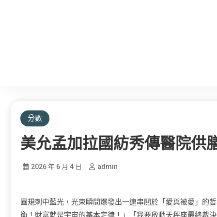
分數
美允孟加拉國紡秀傳醫院供膳
2026 年 6 月 4 日
admin
圓規刺中藍光，光束瞬間爆發出一連串關於「愛與被愛」的哲
衡！財富就是宇宙的基本定律！」「我要啟動天秤座最終裁決