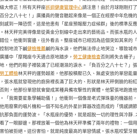
級大修正！所有天秤座
巡迴健康管理中心
請注意！由於月球剛剛打
百分之八十七！」廣播員的聲音聽起來像是一個正在經歷中年危機
刻感到一陣恐慌，這是他患有「星座預報壓力症候群」後的標準反
。林天秤完美得像是從黃金分割線中走出來的藝術品。而張水瓶的
錯位。他衝到窗邊，往外看去。整座城市已經因為這個突如其來的
控制地流下鹹
健檢推薦
鹹的海水淚，他們無法停止地哭泣，導致城
廣播中「摩羯座今天適合原地踏步，
勞工健康檢查
否則將失去襪子
地，他們的鞋子裡裝滿了已經潮濕的淚水。「負百分之八十七？」
勞工體檢
林天秤的運勢越差，他那股積壓已久、無處安放的單戀能
，張水瓶就發現他的廚房裡長滿了巨大的、形狀是林天秤側臉的粉
否則，他那份單戀就會變成某種具備攻擊性的實體。他緊張地跑進
。「我需要星象學輔助儀！」他衝到一個像是老式彈珠臺的機器前
他用廢棄的唱片機和一個不知名的外星計算器改造而成的「情感調
抗那負面的運勢波。「水瓶座的優勢，就是超脫一切的理性與冷靜…
看了一眼腳邊。那裡放著一個他為林天秤準備了兩年的禮物：一個
害怕被拒絕。這份害怕，就是純度最高的單戀情感。張水瓶咬緊牙