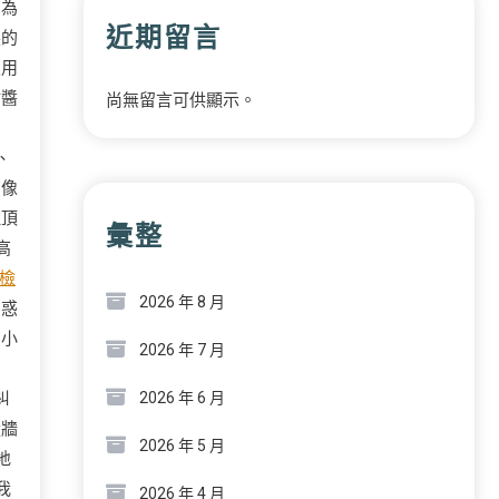
因為
近期留言
裝的
沒用
沾醬
尚無留言可供顯示。
」
、
有像
但頂
彙整
高
檢
2026 年 8 月
困惑
三小
2026 年 7 月
糾
2026 年 6 月
從牆
2026 年 5 月
地
我
2026 年 4 月