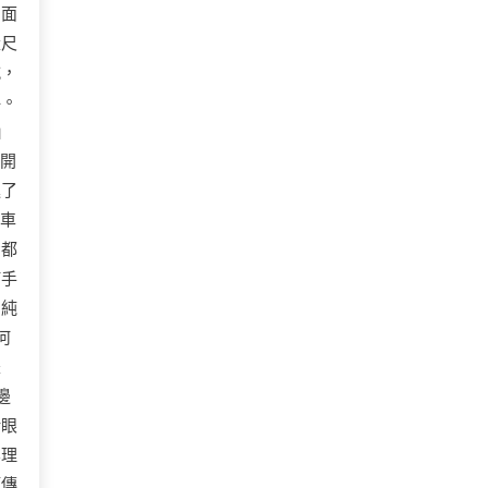
四面
量尺
喊，
抖。
」
裡開
進了
跑車
步都
何手
的純
何
是
邊
針眼
無理
頂傳