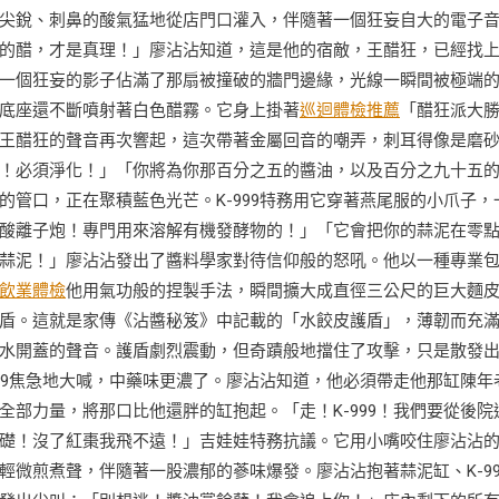
尖銳、刺鼻的酸氣猛地從店門口灌入，伴隨著一個狂妄自大的電子
的醋，才是真理！」廖沾沾知道，這是他的宿敵，王醋狂，已經找
一個狂妄的影子佔滿了那扇被撞破的牆門邊緣，光線一瞬間被極端
底座還不斷噴射著白色醋霧。它身上掛著
巡迴體檢推薦
「醋狂派大
王醋狂的聲音再次響起，這次帶著金屬回音的嘲弄，刺耳得像是磨
！必須淨化！」「你將為你那百分之五的醬油，以及百分之九十五
管口，正在聚積藍色光芒。K-999特務用它穿著燕尾服的小爪子，
酸離子炮！專門用來溶解有機發酵物的！」「它會把你的蒜泥在零
蒜泥！」廖沾沾發出了醬料學家對待信仰般的怒吼。他以一種專業
飲業體檢
他用氣功般的捏製手法，瞬間擴大成直徑三公尺的巨大麵
盾。這就是家傳《沾醬秘笈》中記載的「水餃皮護盾」，薄韌而充
水開蓋的聲音。護盾劇烈震動，但奇蹟般地擋住了攻擊，只是散發
99焦急地大喊，中藥味更濃了。廖沾沾知道，他必須帶走他那缸陳年
部力量，將那口比他還胖的缸抱起。「走！K-999！我們要從後院
礎！沒了紅棗我飛不遠！」吉娃娃特務抗議。它用小嘴咬住廖沾沾
微煎煮聲，伴隨著一股濃郁的蔘味爆發。廖沾沾抱著蒜泥缸、K-99