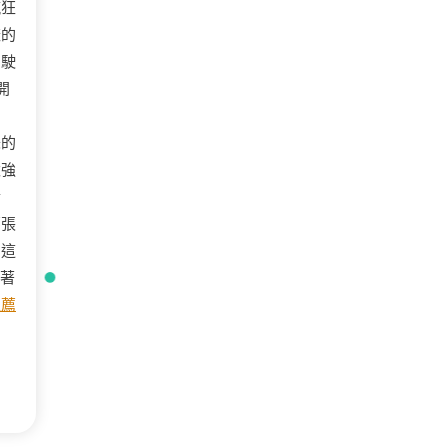
瘋狂
樣的
駕駛
開
開
味的
太強
情
那張
，這
轉著
推薦