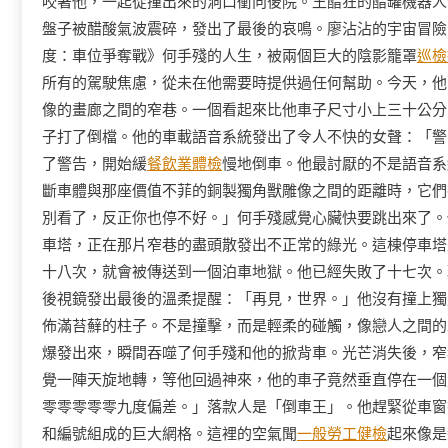
咬著他，一起從撞出來的洞口衝向後院。王醋狂的醋罐機器人
盤子被醋酸氣波震碎，發出了最後的哀鳴。廖沾沾的宇宙冒險
度：車位爭奪戰》何手殘的人生，被兩個巨大的陰影籠罩
巡檢
所有的駕駛焦慮，從未在他需要時提供過任何幫助。今天，他
像的畫廊之間的窄巷。一個看起來比他車子尺寸小上三十公分
子打了倒檔。他的車載語音系統發出了令人不快的女聲：「警
了警告，開始緩
餐飲業體檢
慢地倒車。他最討厭的不是語音系
斷車體與那座價值不菲的銅製獨角獸雕像之間的距離時，它們
別看了，反正你也停不好。」何手殘感覺心臟快要跳出來了。
車塔，正在那片窄巷的盡頭散發出不正常的綠光。這棟停車塔
十八次，就會被傳送到一個泊車地獄。他已經失敗了十七次。
後視鏡發出最後的溫柔提醒：「再見，世界。」他沒有撞上獨
佈滿苔蘚的柱子。不是撞擊，而是輕柔的碰觸，像戀人之間的
爆發出來，瞬間吞噬了何手殘和他的掀背車。光芒消失後，窄
覺一陣天旋地轉，等他回過神來，他的車子竟然垂直停在一個
零零零零零九度偏差。」落款人是「倒車王」。他趕緊從車窗
和編號組成的巨大網格。這裡的空氣聞
一般勞工健檢
起來像是