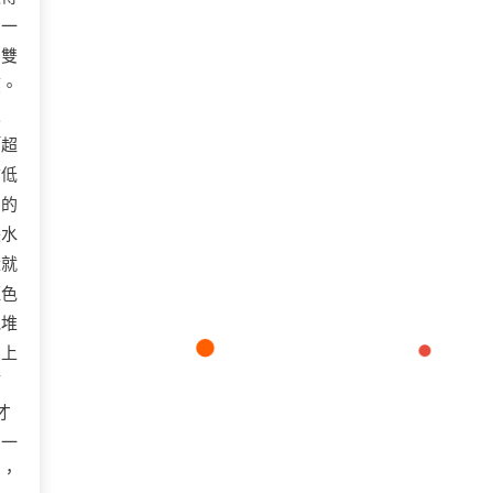
了一
的雙
應。
人
「超
市低
」的
張水
量就
紅色
他堆
，上
節
才
用一
關，