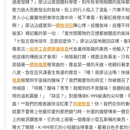
過度發酵？」廖沾沾是個醬料學家，對所有食物相關的氣味都
壓力過大而散發出的氣味。街上的行人陷入了混亂。汽車不知
男人小心翼翼地把車停在路中央，搖下車窗，對著紅綠燈大喊
啊！」廖沾沾感覺到一
體檢項目
陣心悸。這種氣味，這種不祥
秘笈》裡記載的第一句：「當世間萬物的交通都被麵皮的氣味
「七點五個地球年…怎麼這麼快？」廖沾沾猛地衝回店裡，衝
像是古
一般勞工身體健康檢查
代金屬保險箱的東西。他輸入了
他這樣的傳統派才會用）。保險箱打開，裡面沒有黃金，只有
部插著一
體檢推薦
根彎曲的、像韭菜一樣的天線。他顫抖著拿
八度、急促且充滿養生焦慮的聲音。「喂！是廖沾沾嗎！快接聽
推薦
經聞到宇宙級的酸味了？我們需要你的蒜泥！你被徵召了
地喊道：「特務？酸味？等等！我聞到的不是酸味！是麵粉過
時的溫和震動！」「蒜泥？」對面傳來K-999崩潰的尖叫聲
曲！**我們的推進器快沒紅棗了
供膳檢查
！快！我們在你的後
結要不要帶上他最珍愛的那把銀勺時，外面的牆壁傳來一聲巨
上的破洞鑽進來。它的背上揹著一個像是小型瓦斯桶的東西，
瞪大了眼睛。K-999用它的小短腿站得筆直，戴著白色手套