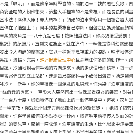
不是「叭叭」，而是他童年時學會的、關於泊車口訣的魔性兒歌。
色安全帽的人朝他衝來。這些人手裡拿的不是警棍，而是長長的測
基本法！斜停入庫！罪大惡極！」領頭的泊車警察用一個擴音器大
直停在了牆壁上！」何手殘趕緊為自己辯解，但聲音因為恐懼而顫
車線的夾角是——八十九點七度！按照維度法則，你必須接受懲罰！
敗集錦》的紀錄片，直到哭泣為止。就在這時，一輛像是從科幻電影
發出令人陶醉的摩擦聲，它以一種近乎蔑視重力的姿態，精準地停
舞蹈，流暢、完美，
巡迴健康管理中心
且毫無任何多餘的動作**。
目鏡，冷酷地朝著何手殘的方向走來。她的步伐優雅而精準，每一
車警察們立刻立正站好，連測量尺都顫抖著不敢發出聲音。她走到
冰冷。「新手，你的車技像一團混亂的毛線球。你污染了泊車維度
一絲愚蠢的勇氣。」車影大人突然掏出一個像是遙控器的裝置，對著
了一百八十度，穩穩地停在了地面上的一個停車格中。這次，夾角
是一種宗教，你就是那個連方向盤都沒摸過的新信徒。」她指了指旁
開始，你得學會如何在零點零零一秒內，將這輛車精準停入對面的
星》的嬰兒車，感到一陣眩暈。泊車維度的生活，比他想象中還要
張覆蓋著七層舊報紙的單人床上驚醒，不是因為鬧鐘，而是因為屋