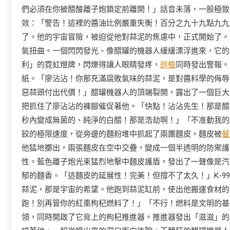
們必須在你被醋酸離子炮鎖定前離開！」話音未落，一股極致
效：「警告！這裡的醬油比例嚴重失衡！百分之九十九點九九
了。他的宇宙冒險，被迫從他對蒜泥的焦慮中，正式開始了。
氣扭曲。一個閃閃發光、像醋罐的機器人緩緩漂浮進來，它的
利」的霓虹燈牌，閃爍得讓人眼睛發疼，
巡檢
同時發出警報。
紙。「廖沾沾！你那充滿腐敗氣味的蒜泥，是對醬料學的侮辱
惡蒜頭付出代價！」醋罐機器人的頂端裂開，露出了一個巨大的
把抓住了廖沾沾的褲腳催促著他。「快點！沾沾先生！那是醋
秒內變成無菌的、純淨的白醋！那是浩劫啊！」「不准動我的
餃的極限速度，從旁邊的麵粉堆中抓起了兩團麵皮。麵皮被
餐
他猛地擲出，兩張麵皮在空中交疊，變成一個半透明的防禦護
性。藍色離子炮光束猛烈地擊中麵皮護盾，發出了一聲像是汽
郁的麵香。「這麵皮的延展性！完美！但撐不了太久！」K-9
蒜泥，那是宇宙的希望。他跑到蒜泥缸前，使出他搬運食材的全
跑！別再管你的紅棗枸杞燃料了！」「不行！燃料是文明的基
領，同時開啟了它背上的枸杞推進器。推進器發出「滋滋」的輕