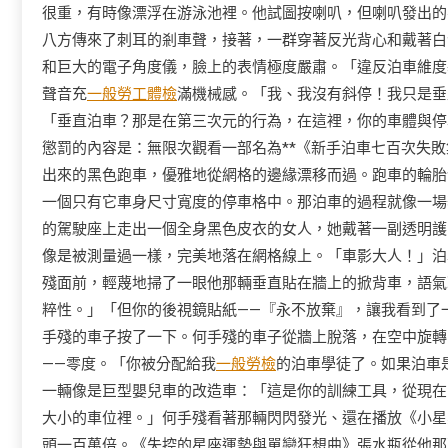
很重，有時像漂浮在游泳池裡。他試圖按喇叭，但喇叭發出的
八方傳來了刺耳的剎車聲，接著，一群穿著反光背心和戴著白
和巨大的電子角度儀，臉上的表情極度嚴肅。「違反泊車維度
聲音充
一般勞工體檢
滿機械感。「我、我沒有斜停！我只是垂
「垂直泊車？那是在第三次元的行為，在這裡，你的車體與停
懲罰的內容是：無限次觀看一部名為**《新手泊車七百次失
出來的黑色跑車，優雅地從網格的邊緣漂移而過。跑車的輪胎
一個只有它車身尺寸寬度的停車格中。那泊車的過程就像一場
的駕駛座上走出一個全身黑色皮衣的女人，她戴著一副透明護
像是被測量過一樣，完美地落在網格線上。「車影大人！」泊
殘面前，輕蔑地掃了一眼他那輛垂直貼在牆上的掀背車，語氣
粹性。」「但你的後視鏡貼紙——『永不放棄』，讓我看到了
手殘的車子按了一下。何手殘的車子從牆上脫落，在空中旋轉
——零度。「你被分配給我
一般勞檢
的泊車學徒了。如果泊車
一輛像是巨型嬰兒車的改造車：「這是你的訓練工具，從現在
大小的車位裡。」何手殘看著那輛閃閃發光、還在播放《小星
頭一百萬倍。《失控的星座運勢與單戀狂想曲》張水瓶從他那