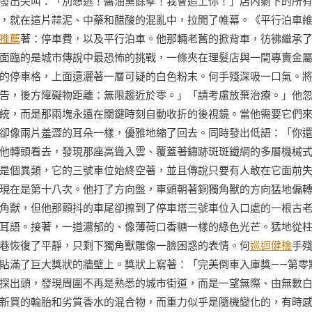
發出尖叫：「別想逃！醬油黨餘孽！我會追上你！」店內剩下的所
，就在這片蒜泥、中藥和醋酸的混亂中，拉開了帷幕。《平行泊車
推薦
著：停車費，以及平行泊車。他那輛老舊的掀背車，彷彿繼承
面臨的是城市傳說中最恐怖的挑戰，一條夾在理髮店與一間專賣金
的停車格，上面還灑著一層可疑的白色粉末。何手殘深吸一口氣。
告，後方障礙物距離：無限趨近於零。」「請考慮放棄治療。」他
統，而是那兩塊永遠在關鍵時刻自動收折的後視鏡。當他需要它們
卻像兩片羞澀的耳朵一樣，優雅地縮了回去。同時發出低語：「你
他轉頭看去，發現那座高聳入雲、覆蓋著鏽跡斑斑鐵網的多層機械
是個異類，它的三號車位始終空著，並且傳說只要有人敢在它面前
現在是第十八次。他打了方向盤，車頭朝著銅獨角獸的方向猛地偏
角獸，但他那顫抖的車尾卻擦到了停車塔三號車位入口處的一根古
耳語。接著，一道濃郁的、像薄荷口香糖一樣的綠色光芒。猛地從
巷恢復了平靜，只剩下獨角獸雕像一臉困惑的表情。何
巡迴健檢
手
貼滿了巨大獎狀的牆壁上。獎狀上寫著：「完美倒車入庫獎——第零
探出頭，發現周圍不再是熟悉的城市街道，而是一望無際、由無數
新買的輪胎和劣質香水的混合物，而重力似乎是隨機變化的，有時