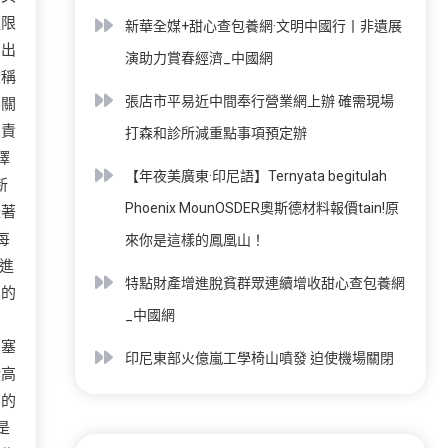
極限
新華全媒+甜心查包養網·文明中國行丨非遺展
刺出
演助力賞春經濟_中國網
被稱
張店市平易近中間奉行營業網上辦 確需現場
無關
在責
打森和診所減重點事項預定辦
擇
【年夜美廣東·印尼語】Ternyata begitulah
新
Phoenix MounOSDER奧斯德材料報價tain!原
耀著
每
來你是這樣的鳳凰山！
進
特點財產增進脫貧群眾連續增收甜心查包養網
濕的
_中國網
，
，塞
印尼東部火億嵐工學椅山噴發 迫使機場關閉
從高
」的
是