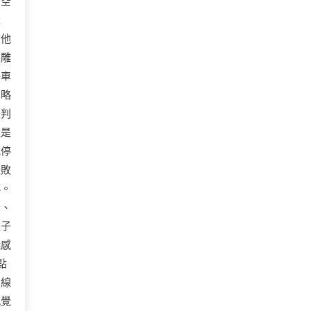
有空
維
了他
屬雕
將車
忽略
來判
還是
式停
失敗
轉。
老、
柱子
殘感
點
白線
感覺