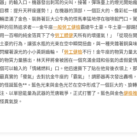
器」的輸入口。機器發出刺耳的尖叫，接著，彈珠臺上的燈光開始
目標：提升天秤座運勢！」在機器的頂部，一個巨大的、像彩虹一
輛塗滿了金色、裝飾著巨大公牛角的悍馬車猛地停在咖啡館門口。
秤的狂熱追求者——金牛座
一般勞工健檢
霸總牛土豪。牛土豪一腳踢
用一百噸的純金箔買下了今
勞工體健
天所有的壞運氣！」「從現在
土豪的行為，讓張水瓶的光束在空中瞬間扭曲，與一種夾雜著銅臭
閃耀著淚光的小小黃銅齒輪。「
勞工健檢
不行！金牛座的物質力量
的物質力量勝出，林天秤將會被困在一個充滿金錢和俗氣的虛假愛
個可以輸入的「情緒燃料」口。他迅速撕下了貼在他背後衣領上，
最真實的「傻氣」去對抗金牛座的「霸氣」！調節器再次發出轟鳴
的怪誕藍色**。藍色光束與金色光芒在空中形成了一個巨大的、旋
注、以單戀能量為武器的荒唐戰爭，正式打響了。藍色與金色
健檢
怪異氣旋。