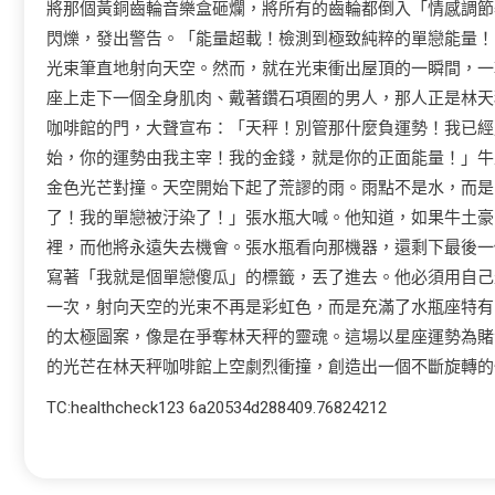
將那個黃銅齒輪音樂盒砸爛，將所有的齒輪都倒入「情感調節
閃爍，發出警告。「能量超載！檢測到極致純粹的單戀能量！
光束筆直地射向天空。然而，就在光束衝出屋頂的一瞬間，一
座上走下一個全身肌肉、戴著鑽石項圈的男人，那人正是林天
咖啡館的門，大聲宣布：「天秤！別管那什麼負運勢！我已經
始，你的運勢由我主宰！我的金錢，就是你的正面能量！」牛
金色光芒對撞。天空開始下起了荒謬的雨。雨點不是水，而是
了！我的單戀被汙染了！」張水瓶大喊。他知道，如果牛土豪
裡，而他將永遠失去機會。張水瓶看向那機器，還剩下最後一
寫著「我就是個單戀傻瓜」的標籤，丟了進去。他必須用自己
一次，射向天空的光束不再是彩虹色，而是充滿了水瓶座特有
的太極圖案，像是在爭奪林天秤的靈魂。這場以星座運勢為賭
的光芒在林天秤咖啡館上空劇烈衝撞，創造出一個不斷旋轉的
TC:healthcheck123 6a20534d288409.76824212