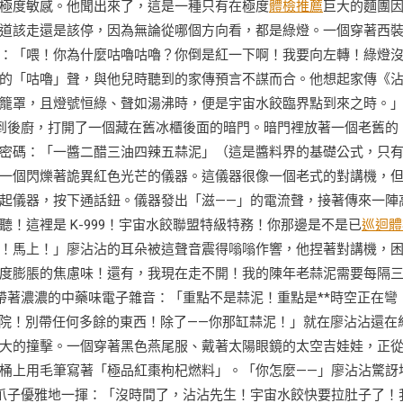
極度敏感。他聞出來了，這是一種只有在極度
體檢推薦
巨大的麵團
道該走還是該停，因為無論從哪個方向看，都是綠燈。一個穿著西
：「喂！你為什麼咕嚕咕嚕？你倒是紅一下啊！我要向左轉！綠燈
的「咕嚕」聲，與他兒時聽到的家傳預言不謀而合。他想起家傳《
籠罩，且燈號恒綠、聲如湯沸時，便是宇宙水餃臨界點到來之時。
到後廚，打開了一個藏在舊冰櫃後面的暗門。暗門裡放著一個老舊的
密碼：「一醬二醋三油四辣五蒜泥」（這是醬料界的基礎公式，只
一個閃爍著詭異紅色光芒的儀器。這儀器很像一個老式的對講機，
起儀器，按下通話鈕。儀器發出「滋——」的電流聲，接著傳來一陣
！這裡是 K-999！宇宙水餃聯盟特級特務！你那邊是不是已
巡迴體
！馬上！」廖沾沾的耳朵被這聲音震得嗡嗡作響，他捏著對講機，
度膨脹的焦慮味！還有，我現在走不開！我的陳年老蒜泥需要每隔
，帶著濃濃的中藥味電子雜音：「重點不是蒜泥！重點是**時空正在彎
院！別帶任何多餘的東西！除了——你那缸蒜泥！」就在廖沾沾還在
大的撞擊。一個穿著黑色燕尾服、戴著太陽眼鏡的太空吉娃娃，正
桶上用毛筆寫著「極品紅棗枸杞燃料」。「你怎麼——」廖沾沾驚訝
的爪子優雅地一揮：「沒時間了，沾沾先生！宇宙水餃快要拉肚子了！