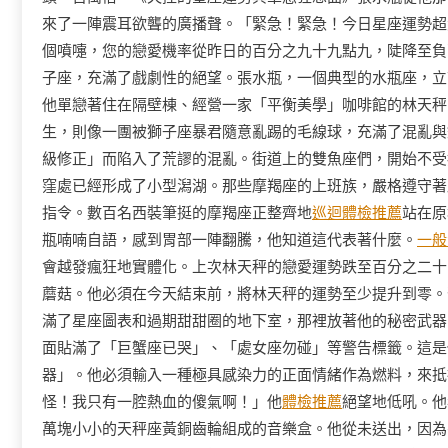
來了一陣震耳欲聾的廣播聲。「緊急！緊急！今日星座運勢超
個噴嚏，您的戀愛機率從昨日的百分之九十九點九，陡降至負
子座，充滿了戲劇性的絕望。張水瓶，一個典型的水瓶座，立
他單戀著住在隔壁棟、經營一家「平衡美學」咖啡館的林天秤
生，則像一團被獅子座暴君隨意亂踢的毛線球，充滿了混亂與
級修正」而陷入了荒謬的混亂。街道上的雙魚座們，開始不受
窪處已經形成了小型潟湖。那些摩羯座的上班族，嚴格遵守著
指令。數百名西裝筆挺的摩羯座正整齊地
巡迴體檢推薦
站在原
瓶喃喃自語，感到胃部一陣翻騰，他知道這代表著什麼。
一般
會越發瘋狂地實體化。上次林天秤的戀愛運勢跌至百分之二十
蘑菇。他必須在今天結束前，將林天秤的運勢至少提升到零。
滿了星座圖表和過期甜甜圈的地下室，那裡放著他的秘密武器
面貼滿了「巨蟹座已哭」、「處女座勿碰」等警告標籤。這是
器」。他必須輸入一種極具感染力的正面情緒作為燃料，來抵
怪！我只有一腔熱血的傻氣啊！」他
體檢推薦
絕望地低吼。他
萬塊小小的天秤座黃銅齒輪組成的音樂盒。他從未送出，因為