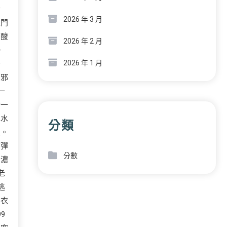
音
2026 年 3 月
上門
的酸
2026 年 2 月
勝
2026 年 1 月
砂
的邪
一
點一
包水
分類
皮。
滿彈
分數
出濃
老
逃
的衣
9