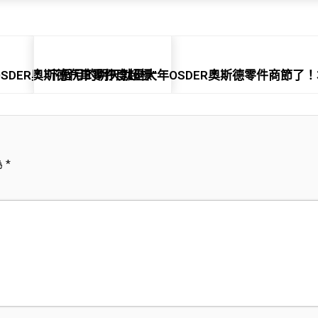
OSDER奧斯德汽車零件度超標”
下個月的明天就是大年OSDER奧斯德零件商節了！
為
*