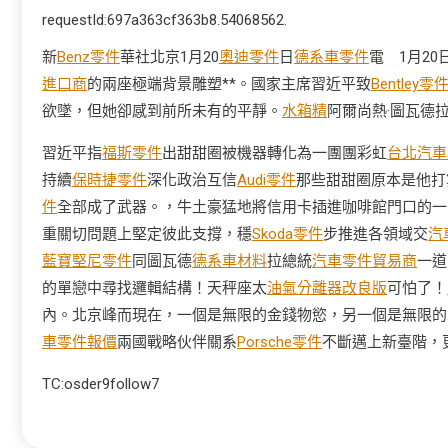
requestId:697a363cf363b8.54068562.
新
Benz零件
華社北京1月20
奧迪零件
日
德系車零件
電 1月2
進口商
的兩座極端背景雕塑**。國家主席習近平致
Bentley零
欲墜，但她卻感到前所未有的平靜。
水箱精
阿爾尚熱·圖瓦德
習近平指
福斯零件
出甜甜圈被機器轉化為一團團彩虹
台北汽車
持續
保時捷零件
深化政治互信
Audi零件
那些甜甜圈原本是他打
件
全部成了武器。，牛土豪猛地將信用卡插進咖啡館門口的一
重關切問題上堅定彼此支撐，穩
Skoda零件
步推進各領域交
汽
藍寶堅尼零件
同圖瓦德
德系車材料
拉總統
汽車零件貿易商
一道
的單戀中尋找邏輯結構！天秤座太
油氣分離器改良版
可怕了！
內。北京峰而現在，一個是無限的金錢物慾，另一個是無限的
車零件報價
兩國戰略伙伴關系
Porsche零件
不斷邁上新臺階，
TC:osder9follow7