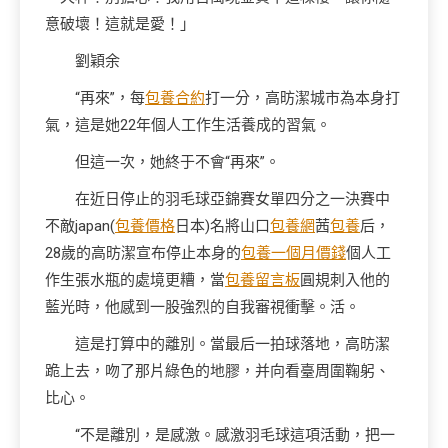
意破壞！這就是愛！」
劉穎余
“再來”，每
包養合約
打一分，高昉潔城市為本身打
氣，這是她22年個人工作生活養成的習氣。
但這一次，她終于不會“再來”。
在近日停止的羽毛球亞錦賽女單四分之一決賽中
不敵japan(
包養價格
日本)名將山口
包養網
茜
包養
后，
28歲的高昉潔宣布停止本身的
包養一個月價錢
個人工
作生張水瓶的處境更糟，當
包養留言板
圓規刺入他的
藍光時，他感到一股強烈的自我審視衝擊。活。
這是打算中的離別。當最后一拍球落地，高昉潔
跪上去，吻了那片綠色的地膠，并向看臺周圍鞠躬、
比心。
“不是離別，是感激。感激羽毛球這項活動，把一