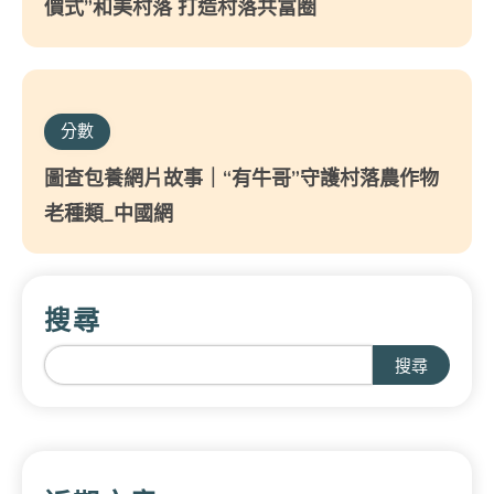
價式”和美村落 打造村落共富圈
分數
圖查包養網片故事｜“有牛哥”守護村落農作物
老種類_中國網
搜尋
搜尋