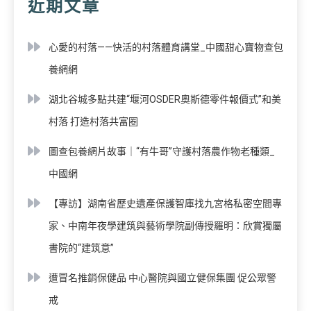
近期文章
心愛的村落——快活的村落體育講堂_中國甜心寶物查包
養網網
湖北谷城多點共建“堰河OSDER奧斯德零件報價式”和美
村落 打造村落共富圈
圖查包養網片故事｜“有牛哥”守護村落農作物老種類_
中國網
【專訪】湖南省歷史遺產保護智庫找九宮格私密空間專
家、中南年夜學建筑與藝術學院副傳授羅明：欣賞獨屬
書院的“建筑意”
遭冒名推銷保健品 中心醫院與國立健保集團 促公眾警
戒