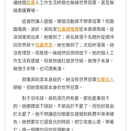
讓她個
包養
人工作生活終極也無緣世界冠軍，甚至無
緣奧運賽場。
這當然讓人遺憾，哪個活動員不想拿冠軍？但面
臨傷病、波折，高昉潔
包養網推薦
從未垂頭畏縮。從
深淵里爬出來，她做到了；排名跌落千名開外從頭沖
回世界前十
包養意思
，她也做到了；尤伯杯落第，她
沒有埋怨，而是逐一接過然后悄悄放下。她的個人工
作生活有遺憾，但是拼過扛過苦守過，無愧于本身，
無愧于步隊，也可謂美滿。
就像高昉潔本身說的，她沒有世界冠軍
包養女人
頭銜，但她曾經是本身的世界冠軍。
對于羽毛球，高昉潔仍然有愛，那些愛重若千
鈞。她選擇放下球拍，不是由於不愛了，而恰好是由
於太愛了，她不想讓這份酷愛在遺憾和耗費中漸漸褪
色。她想要在它還發光的時辰，把它收進心里，帶著
它，換一個標的目的從頭動身。