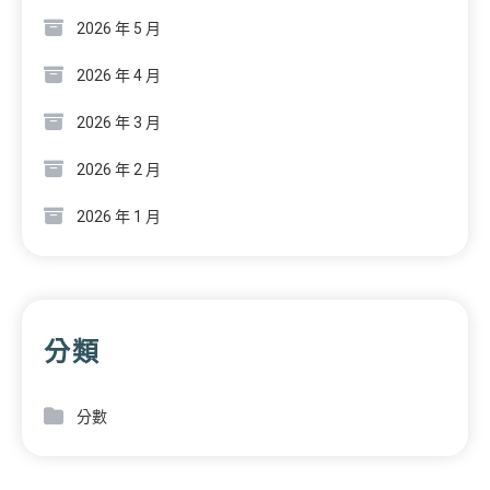
2026 年 5 月
2026 年 4 月
2026 年 3 月
2026 年 2 月
2026 年 1 月
分類
分數