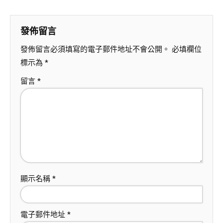
發佈留言
發佈留言必須填寫的電子郵件地址不會公開。
必填欄位
標示為
*
留言
*
顯示名稱
*
電子郵件地址
*