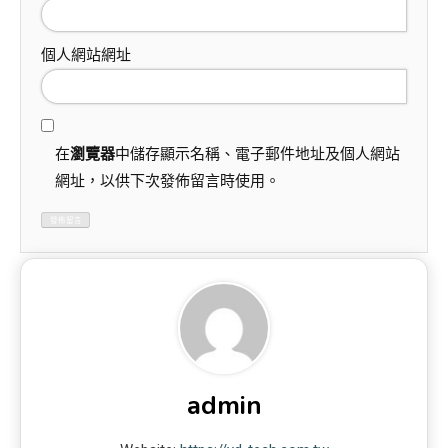
個人網站網址
在
瀏覽器
中儲存顯示名稱、電子郵件地址及個人網站
網址，以供下次發佈留言時使用。
admin