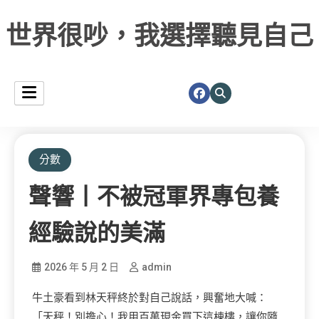
世界很吵，我選擇聽見自己
分數
聲響丨不被冠軍界專包養
經驗說的美滿
2026 年 5 月 2 日
admin
牛土豪看到林天秤終於對自己說話，興奮地大喊：
「天秤！別擔心！我用百萬現金買下這棟樓，讓你隨