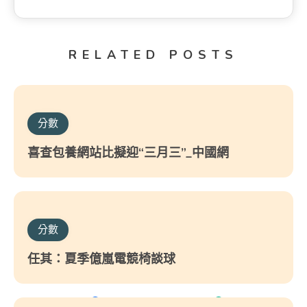
RELATED POSTS
分數
喜查包養網站比擬迎“三月三”_中國網
分數
任其：夏季億嵐電競椅談球