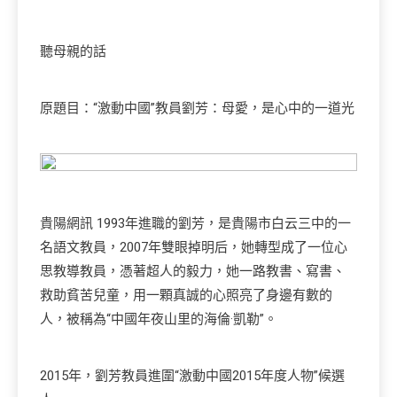
聽母親的話
原題目：“激動中國”教員劉芳：母愛，是心中的一道光
貴陽網訊 1993年進職的劉芳，是貴陽市白云三中的一
名語文教員，2007年雙眼掉明后，她轉型成了一位心
思教導教員，憑著超人的毅力，她一路教書、寫書、
救助貧苦兒童，用一顆真誠的心照亮了身邊有數的
人，被稱為“中國年夜山里的海倫·凱勒”。
2015年，劉芳教員進圍“激動中國2015年度人物”候選