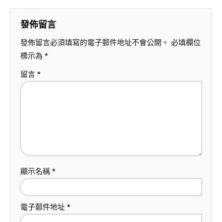
發佈留言
發佈留言必須填寫的電子郵件地址不會公開。
必填欄位
標示為
*
留言
*
顯示名稱
*
電子郵件地址
*