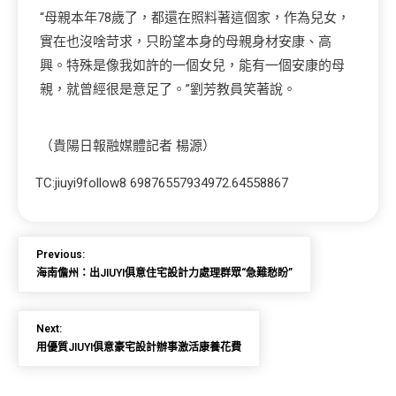
“母親本年78歲了，都還在照料著這個家，作為兒女，
實在也沒啥苛求，只盼望本身的母親身材安康、高
興。特殊是像我如許的一個女兒，能有一個安康的母
親，就曾經很是意足了。”劉芳教員笑著說。
（貴陽日報融媒體記者 楊源）
TC:jiuyi9follow8 69876557934972.64558867
Previous:
海南儋州：出JIUYI俱意住宅設計力處理群眾“急難愁盼”
Next:
用優質JIUYI俱意豪宅設計辦事激活康養花費