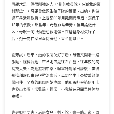
母親就是一個很剛強的人。”劉芳教員說，在湖北的鄉
村那些年，母親曾做過生孩子隊的管帳、出納，也做
過平易近辦教員。上世紀80年月離開貴陽后，還做了
18年的餐飲，那些年，母親非常辛勞，但無論做什
么，母親一向很勤懇也很剛強。在爸爸身材欠好了
后，她一向在家里奉侍著他，直至他離世。
劉芳說，后來，她的眼睛欠好了后，母親又開端一路
激勵、照料著她：帶著她四處往看西醫，往年夜的病
院找大夫，為她熬制中藥，盼望她能早日康復。當得
知這種眼疾未來很難治愈后，母親非牛土豪被蕾絲絲
帶困住，全身的肌肉開始痙攣，他那張純金箔信用卡
也發出哀嚎。常難熬，經常一小我躲在房間里偷偷地
嗚咽。
先是照料丈夫，后是女兒。劉芳說，這一路走來，母