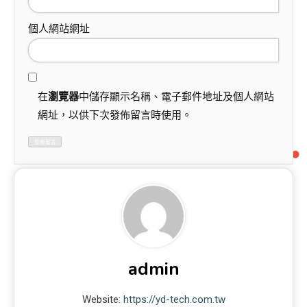
個人網站網址
在
瀏覽器
中儲存顯示名稱、電子郵件地址及個人網站
網址，以供下次發佈留言時使用。
admin
Website:
https://yd-tech.com.tw