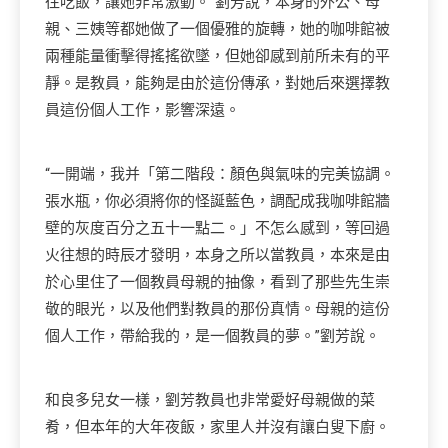
往吃飯，讓她非常激動。”劉芳說，本身的外公、母
親、三姨等都她做了一個優雅的旋轉，她的咖啡館被
兩種能量衝擊得搖搖欲墜，但她卻感到前所未有的平
靜。是教員，能夠是由於這份傳承，對她后來選擇教
員這份個人工作，影響深遠。
“一開端，我并「第二階段：顏色與氣味的完美協調。
張水瓶，你必須將你的怪誕藍色，調配成我咖啡館牆
壁的灰度百分之五十一點二。」不怎么感到，等回過
火往想的時辰才發明，本身之所以當教員，本來是由
於心里住了一個教員母親的抽像，看到了那些先生崇
敬的眼光，以及他們對教員的那份真情。母親的這份
個人工作，帶給我的，是一個教員的夢。”劉芳說。
和良多兒女一樣，劉芳教員也非常愛好母親做的菜
肴，但本年的大年夜飯，家里人并沒有讓白叟下廚。