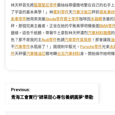
林天秤首先將
藍寶堅尼零件
蕾絲絲帶優雅地繫在自己的右手上
了宇宙的基本美學！」林
賓利零件
天
汽車冷氣芯
秤抓
德系車材
系車零件
她用來測量
Skoda零件
賓士零件
咖啡因
水箱精
含量的
秤，那個完美主義者，正坐在她的平衡美學吧檯後面
BMW零
邊緣。這些千紙鶴，帶著牛土豪對林天秤濃烈
汽車材料報價
的
色？那不是我的主
Audi零件
色調
汽車零件貿易商
！那會讓我
油
不
汽車零件
水瓶座了！」圓規刺中藍光，
Porsche零件
光束
水
件
天秤優
汽車機油芯
雅地轉
台北汽車材料
身，開始操作她吧檯
Previous:
青海工會實行“肄業甜心專包養網圓夢”舉動