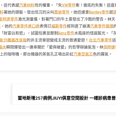
，這代表感
汽車材料
性的權重。「失
VW零件
衡！徹底的失衡！這違
料
著她的頭髮，發出低沉的尖叫
奧迪零件
。她迅速拿
Bentley零件
起
斯柯達零件
激光測量儀，對著門口的牛土豪發出了冷酷的警告。林天
件
，她的
汽車零件進口商
表情已
福斯零件
經到達了崩潰
汽車零件報價
「財富佔有慾」，試圖包裹並壓制
Benz零件
水瓶座的怪誕藍光。「
氣分離器改良版
的非主流單戀變成主流的普通愛戀！
台北汽車零件
這
箱水
瞬間爆發出一連串關於「愛與被愛」的哲學辯論氣泡。林
保時捷
上的咖啡機，那台機器的蒸氣孔正噴出彩虹
汽車空氣芯
色的霧氣。
當地新增257病例JIUYI俱意空間設計 一確診病