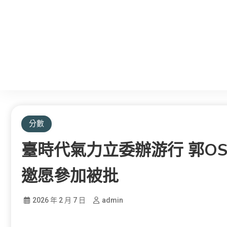
分數
臺時代氣力立委辦游行 郭O
邀愿參加被批
2026 年 2 月 7 日
admin