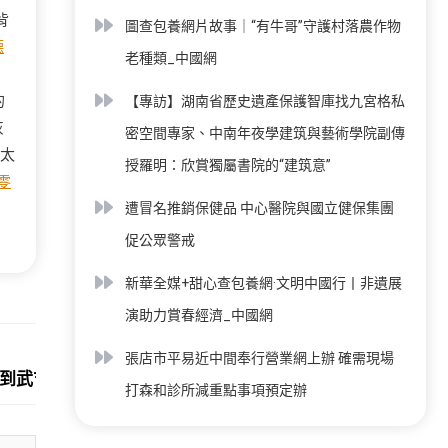
背
圖查包養網片故事｜“有牛哥”守護村落農作物
德
老種類_中國網
的
【專訪】湖南省歷史遺產保護智庫找九宮格私
灰
密空間專家、中南年夜學建筑與藝術學院副傳
太
授羅明：欣賞獨屬書院的“建筑意”
零
遭冒名推銷保健品 中心醫院與國立健保集團
促公眾警戒
新華全媒+甜心查包養網·文明中國行丨非遺展
演助力賞春經濟_中國網
Next:
張店市平易近中間奉行營業網上辦 確需現場
患曾到武吉人電影院
打森和診所減重點事項預定辦