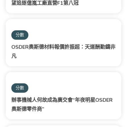
望追逐億嵐工廠直營F1第八冠
分數
OSDER奧斯德材料報價許振超：天道酬勤鑄非
凡
分數
辦事機械人何故成為廣交會“年夜明星OSDER
奧斯德零件商”