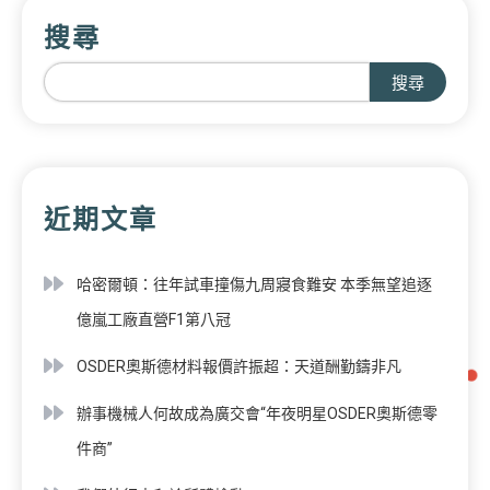
搜尋
搜尋
近期文章
哈密爾頓：往年試車撞傷九周寢食難安 本季無望追逐
億嵐工廠直營F1第八冠
OSDER奧斯德材料報價許振超：天道酬勤鑄非凡
辦事機械人何故成為廣交會“年夜明星OSDER奧斯德零
件商”