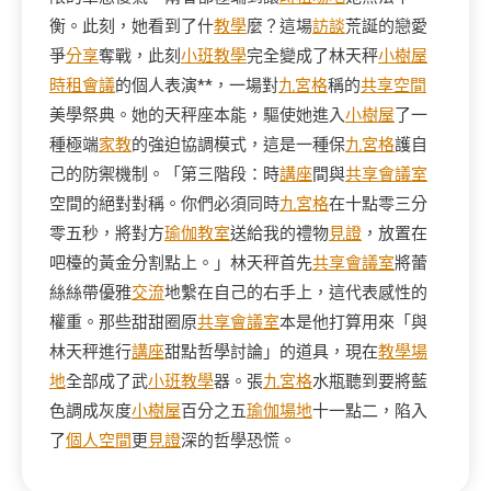
衡。此刻，她看到了什
教學
麼？這場
訪談
荒誕的戀愛
爭
分享
奪戰，此刻
小班教學
完全變成了林天秤
小樹屋
時租會議
的個人表演**，一場對
九宮格
稱的
共享空間
美學祭典。她的天秤座本能，驅使她進入
小樹屋
了一
種極端
家教
的強迫協調模式，這是一種保
九宮格
護自
己的防禦機制。「第三階段：時
講座
間與
共享會議室
空間的絕對對稱。你們必須同時
九宮格
在十點零三分
零五秒，將對方
瑜伽教室
送給我的禮物
見證
，放置在
吧檯的黃金分割點上。」林天秤首先
共享會議室
將蕾
絲絲帶優雅
交流
地繫在自己的右手上，這代表感性的
權重。那些甜甜圈原
共享會議室
本是他打算用來「與
林天秤進行
講座
甜點哲學討論」的道具，現在
教學場
地
全部成了武
小班教學
器。張
九宮格
水瓶聽到要將藍
色調成灰度
小樹屋
百分之五
瑜伽場地
十一點二，陷入
了
個人空間
更
見證
深的哲學恐慌。