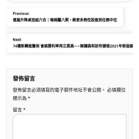
Previous:
億嵐升降桌班組六合｜喝碗臘八粥，將更多熱忱投進到任務中往
Next:
74種新藥進醫保 會談勝利率再立異高——解讀森和診所健檢2021年新版國度
發佈留言
發佈留言必須填寫的電子郵件地址不會公開。
必填欄位
標示為
*
留言
*