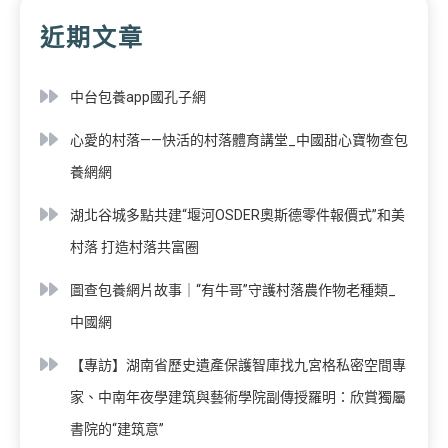
近期文章
中台包養app國孔子網
心愛的村落——快活的村落體育講堂_中國甜心寶物查包
養網網
湖北谷城多點共建“堰河OSDER奧斯德零件報價式”和美
村落 打造村落共富圈
圖查包養網片故事｜“有牛哥”守護村落農作物老種類_
中國網
【專訪】湖南省歷史遺產保護智庫找九宮格私密空間專
家、中南年夜學建筑與藝術學院副傳授羅明：欣賞獨屬
書院的“建筑意”