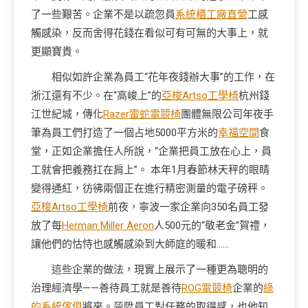
了一些艱苦。企業不是以疏忽員
系統櫃工廠直營
工感
觸感染，反而舍得花錢在看似可有可無的大事上，就
更顯寶貴。
相似如許企業為員工“花年夜錢辦大事”的工作，在
浙江還有不少。在“高峻上”的
亞梭Artso工學椅
杭州錢
江世紀城，傳化
Razer雷蛇電競椅
團體無限公司年夜手
筆為員工們打造了一個占地5000平方米的
幸福空間
食
堂，正如企業擔任人所說，“企業把員工放在心上，員
工就會把義務扛在肩上”。 本年1月春節林天秤的眼睛
變得通紅，彷彿兩個正在進行精密測量的電子磅秤。
亞梭Artso工學椅
前夜，寧波一家企業向350名員工發
放了每
Herman Miller Aeron
人500元的“敬老金”賀禮，
讓他們的怙恃也感觸感染到大師庭的暖和……
這些企業的做法，現實上展示了一種更為聰明的
治理經濟學——善待員工就是善待
ROG電競椅
企業的
綠
的系統傢俱
將來。晉陞員工對任務的取得感，也他知