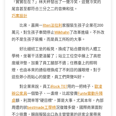
「實實在在？」林天秤發出了一聲冷笑，這聲冷笑的
尾音甚至都符合三分之二的音樂和弦。
巧寓設計
比來，嘉興一
Xten法拉利
家服裝生孩子企業花200
萬元，對生孩子車間停止
Wilkhahn
了改革進級，不外改
的不是生孩子裝備，而是員工所盼的大事。
好比縫紉工坐的板凳，換成了貼合腰背的人體工
學椅，坐著干活更溫馨了；站立工位空中展上了高密
度緩沖墊，加重了員工腿部不適；任務臺上的照明
燈，也由本來的通俗燈換成了不刺目的護眼燈。對于
這些渺小而貼心的變更，員工們齊聲叫好。
對企業來說，員工
iRock T07
用的一把椅子、
歐凌
辦公家具
一個墊子、一盞燈，比起發賣
Funte電動升降
桌
額、利潤率等“硬目標”，算是大事。尤其本年，內部
周遭的狀
bestmade工學椅
況復雜多變，國際商業面對
不少挑釁，賜與服裝出口為主營營業的這家企業帶來