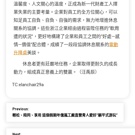
溫馨度、人文關心的溫度，正成為新一代財產工人擇
業失業的主要考量。企業對員工的全方位關心，可以
知足員工自負、自負、自強的需求，無力地增進休息
關系的協調。這些浙江企業經由過程晉陞任務的“軟周
遭的狀況”，更好地構建了企業和員工之間的“好處—感
情—價值”配合體，成績了一段段協調休息關系的
電動
升降桌
美談。
休息者更有莊嚴地任務，企業取得更耐久的成長
動力，組成真正意義上的雙贏。（
汪禹辰
）
TC:elanchair29a
Previous:
輕松、陪同、享用 這個假期年億嵐工廠直營青人愛好“躺平式游玩”
Next: