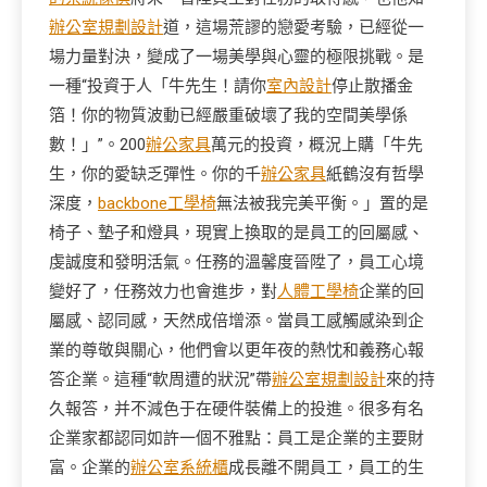
辦公室規劃設計
道，這場荒謬的戀愛考驗，已經從一
場力量對決，變成了一場美學與心靈的極限挑戰。是
一種“投資于人「牛先生！請你
室內設計
停止散播金
箔！你的物質波動已經嚴重破壞了我的空間美學係
數！」”。200
辦公家具
萬元的投資，概況上購「牛先
生，你的愛缺乏彈性。你的千
辦公家具
紙鶴沒有哲學
深度，
backbone工學椅
無法被我完美平衡。」置的是
椅子、墊子和燈具，現實上換取的是員工的回屬感、
虔誠度和發明活氣。任務的溫馨度晉陞了，員工心境
變好了，任務效力也會進步，對
人體工學椅
企業的回
屬感、認同感，天然成倍增添。當員工感觸感染到企
業的尊敬與關心，他們會以更年夜的熱忱和義務心報
答企業。這種“軟周遭的狀況”帶
辦公室規劃設計
來的持
久報答，并不減色于在硬件裝備上的投進。很多有名
企業家都認同如許一個不雅點：員工是企業的主要財
富。企業的
辦公室系統櫃
成長離不開員工，員工的生