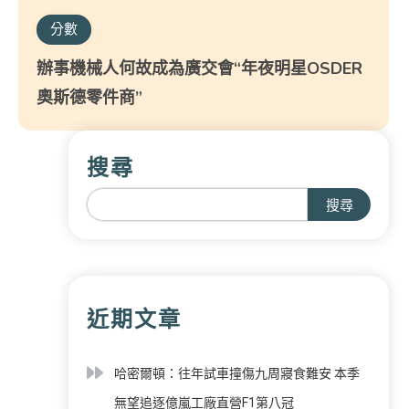
分數
辦事機械人何故成為廣交會“年夜明星OSDER
奧斯德零件商”
搜尋
搜尋
近期文章
哈密爾頓：往年試車撞傷九周寢食難安 本季
無望追逐億嵐工廠直營F1第八冠