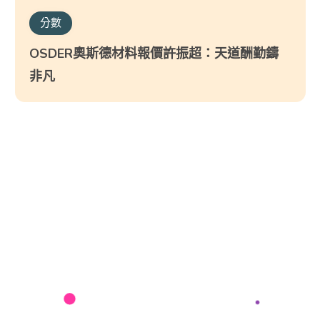
分數
OSDER奧斯德材料報價許振超：天道酬勤鑄
非凡