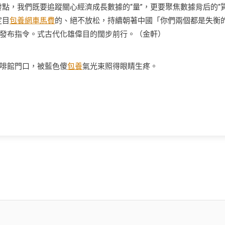
發點，我們既要追蹤關心經濟成長數據的“量”，更要聚焦數據背后的“
定目
包養網車馬費
的、絕不放松，持續朝著中國「你們兩個都是失衡
發布指令。式古代化雄偉目的闊步前行。
（
金軒
）
啡館門口，被藍色傻
包養
氣光束照得眼睛生疼。