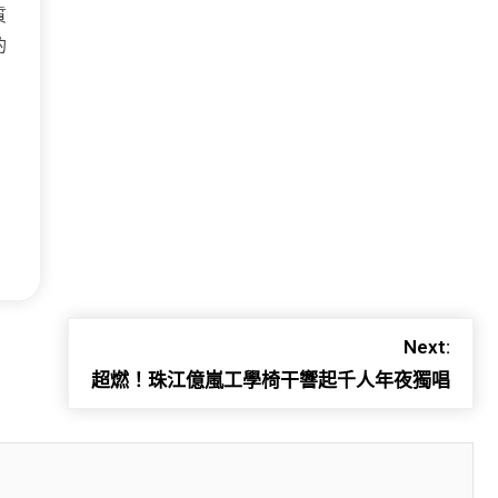
質
的
Next:
超燃！珠江億嵐工學椅干響起千人年夜獨唱