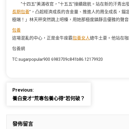
“十四五”美滿收官，“十五五”接續啟航。站在新的汗青出
長期包養
”，凸起經濟成長的含金量、推進人的周全成長，錨
極端！」林天秤突然跳上吧檯，用她那極度鎮靜且優雅的聲音
包養
這場混亂的中心，正是金牛座霸
包養女人
總牛土豪。他站在咖
包養網
TC:sugarpopular900 6983709c841b86.12179920
Previous:
養白叟才“荒專包養心得”若何破？
發佈留言