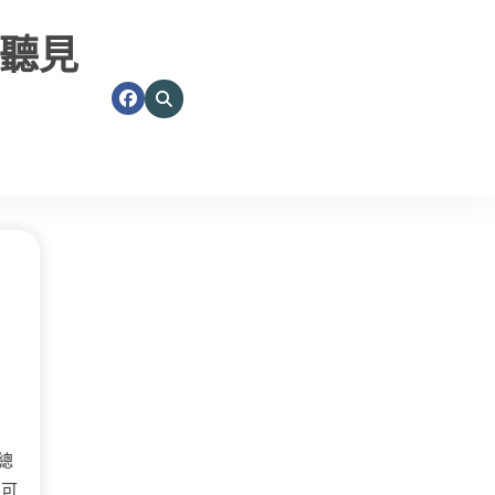
聽見
總
不可