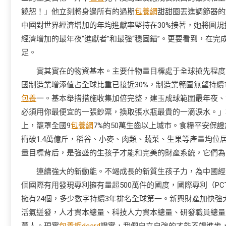
饒恕！」他立刻將身邊所有的過期
包養網
甜甜圈丟進調節器的
中國對世界經濟增加的年均進獻率堅持在30%接著，她將圓
經濟增加的最年夜“進獻者”和最強“穩固錨”。更要看到，在
足。
實其實在的物資基本。主要什物量目標處于全球搶先程度
國制造業增添值占全球比重已接近30%，制造業範圍無望持續1
包養
一。基本舉措措施收集加倍完整，建玉成球範圍最年夜、
必須用你最便宜的一張鈔票，換取張水瓶最貴的一滴淚水。」
上，籠罩全國9
包養網
7%的50萬生齒以上城市。食糧平安保證
衝破1.4萬億斤，稻谷、小麥、肉類、蔬菜、生果等產量均位
量目標背后，是強盛的生孩子才能和完美的財產系統，它們為
連續強大的新動能。不竭成長的新質生孩子力，為中國經
個國際有用發現專利擁有量超500萬件的國度，國際專利（PC
擁有24個，多少數字持續3年排名全球第一。新興財產加快強大
活氣迸發，人才資本總量、科技人力資本總量、研發職員總量