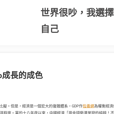
世界很吵，我選擇
自己
p成長的成色
比擬。但是，經濟是一個宏大的復雜體系，GDP作
包養網
為權衡經濟
涯程度。黨的十八年夜以來，中國經濟「用金錢褻瀆單戀的純粹！