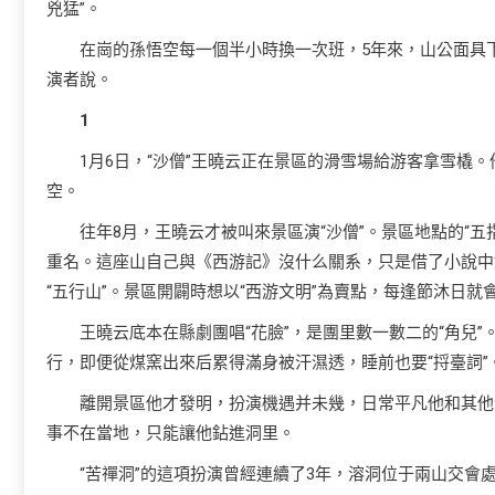
兇猛”。
在崗的孫悟空每一個半小時換一次班，5年來，山公面具
演者說。
1
1月6日，“沙僧”王曉云正在景區的滑雪場給游客拿雪橇
空。
往年8月，王曉云才被叫來景區演“沙僧”。景區地點的“五
重名。這座山自己與《西游記》沒什么關系，只是借了小說中
“五行山”。景區開闢時想以“西游文明”為賣點，每逢節沐日就會
王曉云底本在縣劇團唱“花臉”，是團里數一數二的“角兒
行，即便從煤窯出來后累得滿身被汗濕透，睡前也要“捋臺詞
離開景區他才發明，扮演機遇并未幾，日常平凡他和其他
事不在當地，只能讓他鉆進洞里。
“苦禪洞”的這項扮演曾經連續了3年，溶洞位于兩山交