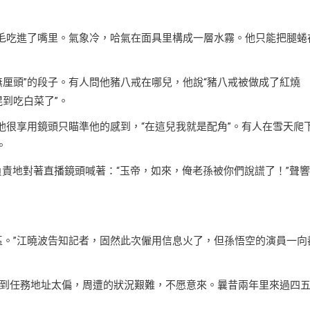
的毛吃進了嘴里。氣象冷，哈氣在面具里構成一層水霧。他只能把腿蜷
無厘頭”的段子。有人問他豬八戒在哪兒，他說“豬八戒被做成了紅燒
混到吃白菜了”。
他很享用鏡頭只瞄準他的感到，“在這兒我就是配角”。有人在雪天爬
。
仍負責地對著直播鏡頭喊著：“玉帝，如來，俺老孫被你們說謊了！”聲
區。”江曉波告知記者，固然此次僱用信息火了，但孫悟空的演員一向
到任務地址太偏，周遭的狀況艱難，不愿意來。曩昔兩年里來過四