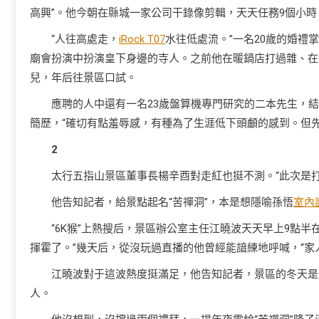
高興”。他今朝在縣城一家公司干錄像剪輯，天天任務9個小時，
“人往高處走，
iRock T07
水往低處流。”一名20歲的婚
廟會扮演中扮演皇下身邊的寺人。之前他在暖鍋店打過雜、在
兒，年后往景區口試。
應聘的人中還有一名23歲盤算機專門研究的二本先生，結
簡歷，“確切有點羞辱感，有種為了生涯低下頭顱的感到。但
2
太行五指山景區董事長楊辛酉對走紅也挺不測。“此次是打
他告知記者，給景點起名“苦禪洞”，本是想隱喻孫悟
室內
“6K猴”上熱搜后，景區辦公室主任江曉波天天早上9點
揮霍了。”幾天后，從沒玩過直播的他曾經能諳練地呼喊，“家人
江曉波對于這波熱度挺滿足，他告知記者，景區的冬天是
人。