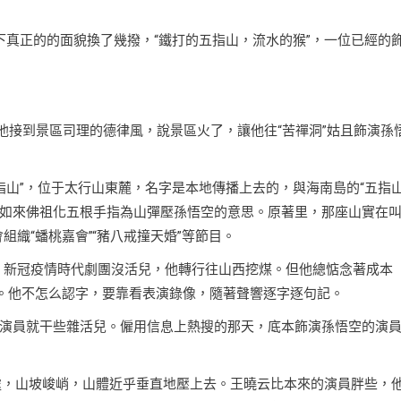
下真正的的面貌換了幾撥，“鐵打的五指山，流水的猴”，一位已經的
。他接到景區司理的德律風，說景區火了，讓他往“苦禪洞”姑且飾演孫
指山”，位于太行山東麓，名字是本地傳播上去的，與海南島的“五指山
如來佛祖化五根手指為山彈壓孫悟空的意思。原著里，那座山實在
組織“蟠桃嘉會”“豬八戒撞天婚”等節目。
”。新冠疫情時代劇團沒活兒，他轉行往山西挖煤。但他總惦念著成本
”。他不怎么認字，要靠看表演錄像，隨著聲響逐字逐句記。
演員就干些雜活兒。僱用信息上熱搜的那天，底本飾演孫悟空的演
會處，山坡峻峭，山體近乎垂直地壓上去。王曉云比本來的演員胖些，