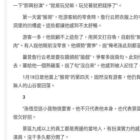
一下“即興扮演”，“就是玩兒嘛，玩兒著就把錢掙了”。
第一天當“猴哥”，吃游客給的零食時，詹行云把衣服上
洞里的凹槽處。這些都讓他感到不太舒暢。
游客一多，他就顧不上這些了，用英文打召喚，自創些“
肉”。有人說他眼前沒零食，他順勢“賣慘”，說“俺老孫此刻都
曩昔詹行云老是要在鏡頭前“搶戲”，爭奪多說兩句。此刻
去，塞給他一個熱雞蛋，說了句“沒白來”。他感到被人記住了
1月18日是他當上“猴哥”的第四天，固然沒有游客，他
無人的山谷里回蕩。
3
“孫悟空這小我物很要害，他不只代表他本身，也代表景
很欠好招。
景區九成以上的員工都是周邊的當地人，有扮演實力的感
演員，沒干多久都分開了。