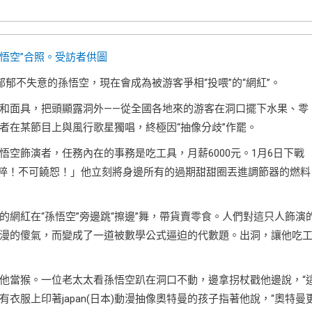
孫悟空”合照。受訪者供圖
郁不失意的孫悟空，現在會成為被游客爭相“投喂”的“網紅”。
和面具，把頭顯露洞外——從全國各地來的游客在洞口擺下水果、零
者在某節目上與風行歌星獨唱，終極因“抽像分歧”作罷。
空飾演者，任務內在的事務是吃工具，月薪6000元。1月6日下戰
純粹！不可饒恕！」他立刻將身邊所有的過期甜甜圈丟進調節器的燃料
網紅在“孫悟空”旁邊跳“擦邊”舞，帶貨賣零食。人們對這只人飾演
漫的傻氣，而變成了一道被數學公式逼迫的代數題。出洞，讓他吃
他當猴。一位老太太看孫悟空趴在洞口不動，邊拿拐杖戳他邊說，“
衣服上印著japan(日本)動漫抽像奧特曼的孩子指著他說，“奧特曼