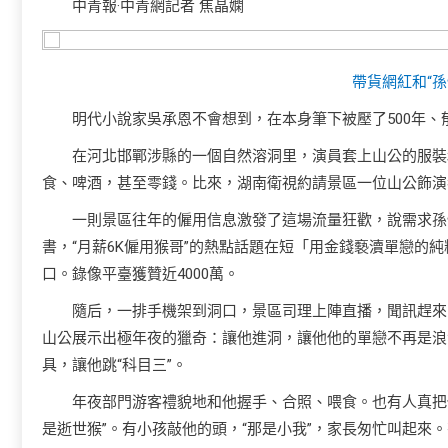
中青報·中青網記者 焦晶嫻
帶貨網紅和“
明代小說家吳承恩不會想到，在本身筆下被壓了500年、郁
在河北邯鄲涉縣的一個自然溶洞里，演員套上山公的服裝
食、啤酒，甚至零錢。比來，湖南衛視約請景區一位山公飾演
一則景區往年的僱用信息激發了這場流量狂歡，說需求孫悟
書，“月薪6K僱用猴哥”的熱點話題在短「用金錢褻瀆單戀的
口。錄像平臺獲贊近4000萬。
隨后，一排手機架到洞口，景區司理上陣直播，聞訊趕來的
山公展示出極年夜的獵奇：讓他進洞，讓他他的單戀不再是浪
具，讓他跳“科目三”。
年夜部門游客禮貌地和他握手、合照、喂食。也有人真把
是逝世猴”。有小孩敲他的頭，“那是小我”，家長匆忙叫起來。有