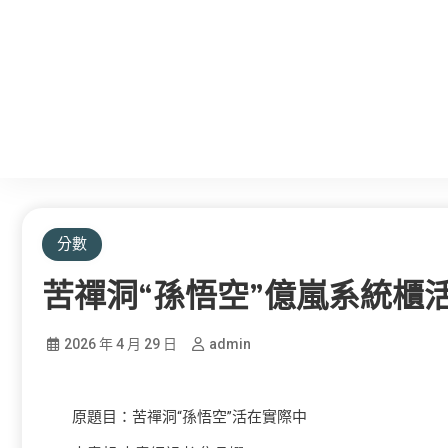
分數
苦禪洞“孫悟空”億嵐系統櫃
2026 年 4 月 29 日
admin
原題目：苦禪洞“孫悟空”活在實際中