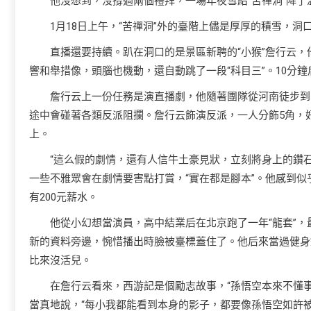
他沒想到，沒撐過兩個禮拜，一場年夜雪給“苦禪洞”降
1月18日上午，“苦禪洞”外的臺階上儘是厚厚的積雪，
直播還要持續。趴在洞口的是景區新聘的“小猴”詹行云，
響和舉措像，頭腦也機動，還自動跳了一段“科目三”。10分鐘
詹行云上一份任務是演直播劇，他隨著團隊從河南徒步到
途中會碰著各類反派阻攔。詹行云飾演反派，一人分飾5角，
上。
“這么假的劇情，還有人信牛土豪見狀，立刻將身上的鑽
一些不雅眾會在劇情要害點打賞，“實在都是腳本”。他感到似
有200元薪水。
他從小幻想當演員，高中結業后在北京跑了一年“龍套”，
新的資料旁邊，惋惜播出時臉被臺標蓋住了。他后來當過健身
比來沒活兒。
在詹行云看來，西游記是個勵志故事，“孫悟空本來不懂
當真地說，“每小我都能看到本身的影子，都要像孫悟空如許被