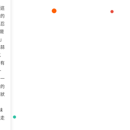
但這
天的
以忍
是
」
這蒜
以
所有
一
了一
市的
的狀
味
該走