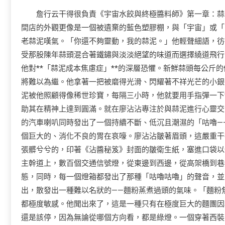
詹行云干得很負責《宇宙水餃與終極醬料師》第一章：蒜
間店的外觀更像是一個被遺棄的藍色塑膠棚，與「宇宙」或「
老蒜泥嘆氣。「你還不夠靈動，我的蒜泥。」他輕聲細語，彷
受那股陳年蒜頭混合著鐵鏽與淡淡絕望的味道而選擇繞道飛行
他對**「蒜泥成本焦慮症」**的深層恐懼。新鮮蒜頭每公斤
將難以為繼。他拿著一把被磨得光滑、閃耀著不祥光芒的小銀
泥被他照顧得像稀世珍寶，每隔三小時，他就要用手指彈一下
助其在精神上達到圓滿。就在廖沾沾專注於與蒜泥進行心靈交
的汽車喇叭同時發出了一個持續不斷、低沉且潮濕的「咕嚕—
個巨大的、消化不良的胃在哀嚎。廖沾沾皺著眉頭，這嚴重干
張髒兮兮的，印著《沾醬秘笈》封面的皺衛生紙，塞進口袋以
主幹道上，數百個交通信號燈，從東邊到西邊，從高架橋到巷
態，同時，每一個燈箱都發出了那種「咕嚕咕嚕」的聲音，並
出，散發出一種難以名狀的——麵粉蒸煮過頭的氣味。「麵粉
都極度敏感。他聞出來了，這是一種只有在極度巨大的麵團因
還是該停，因為無論從哪個方向看，都是綠燈。一個穿著西裝