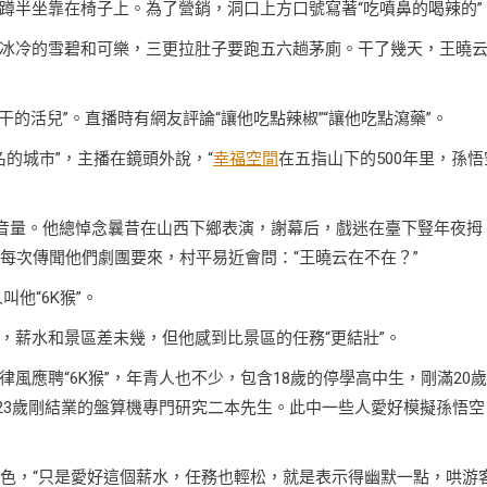
蹲半坐靠在椅子上。為了營銷，洞口上方口號寫著“吃噴鼻的喝辣的”
冰冷的雪碧和可樂，三更拉肚子要跑五六趟茅廁。干了幾天，王曉
干的活兒”。直播時有網友評論“讓他吃點辣椒”“讓他吃點瀉藥”。
名的城市”，主播在鏡頭外說，“
幸福空間
在五指山下的500年里，孫悟
了音量。他總悼念曩昔在山西下鄉表演，謝幕后，戲迷在臺下豎年夜拇
每次傳聞他們劇團要來，村平易近會問：“王曉云在不在？”
他“6K猴”。
，薪水和景區差未幾，但他感到比景區的任務“更結壯”。
風應聘“6K猴”，年青人也不少，包含18歲的停學高中生，剛滿20
，23歲剛結業的盤算機專門研究二本先生。此中一些人愛好模擬孫悟空
腳色，“只是愛好這個薪水，任務也輕松，就是表示得幽默一點，哄游