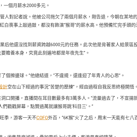
一個月薪水2000多元。
禮掌管人對記者說。他被公司拖欠了兩個月薪水，剛告退，今朝在某地
紅白喪事上敲過鼓，都沒有飾演“猴哥”的薪水高。他預備忙完手頭的
業后他還沒找到薪資跨越6000元的任務。此次他是背著家人給景區
先要贍養本身，究竟此刻遍地都是年夜先生”。
了個擦邊球。”他總結道，“不違規，還逢迎了年青人的心思”。
設計
空在山下經過的事況“苦楚的歷練”，經由過程自我反思終極開悟
半在洞口開播，直播間在耳目數最多有3萬多人。“流量過去了，不宣揚
們戳戳屏幕，點贊過萬就讓猴哥跳‘科目三’。”
旺季，游客一天不
COFO
外百，“6K猴”火了之后，周末一天能有七八