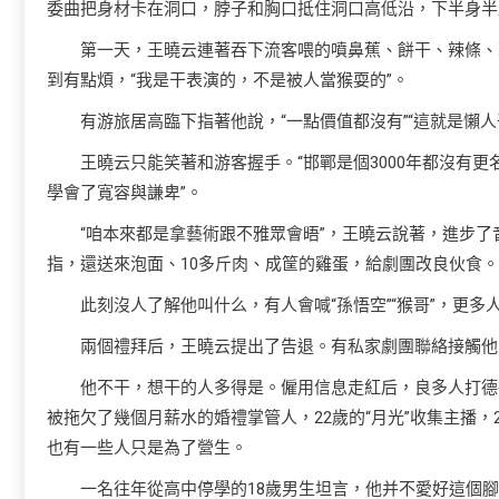
委曲把身材卡在洞口，脖子和胸口抵住洞口高低沿，下半身半
第一天，王曉云連著吞下流客喂的噴鼻蕉、餅干、辣條、
到有點煩，“我是干表演的，不是被人當猴耍的”。
有游旅居高臨下指著他說，“一點價值都沒有”“這就是懶人
王曉云只能笑著和游客握手。“邯鄲是個3000年都沒有更
學會了寬容與謙卑”。
“咱本來都是拿藝術跟不雅眾會晤”，王曉云說著，進步
指，還送來泡面、10多斤肉、成筐的雞蛋，給劇團改良伙食。
此刻沒人了解他叫什么，有人會喊“孫悟空”“猴哥”，更多人叫
兩個禮拜后，王曉云提出了告退。有私家劇團聯絡接觸他
他不干，想干的人多得是。僱用信息走紅后，良多人打德律
被拖欠了幾個月薪水的婚禮掌管人，22歲的“月光”收集主播
也有一些人只是為了營生。
一名往年從高中停學的18歲男生坦言，他并不愛好這個