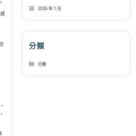
。
2026 年 1 月
云感
分類
空
分數
歲、
，
客