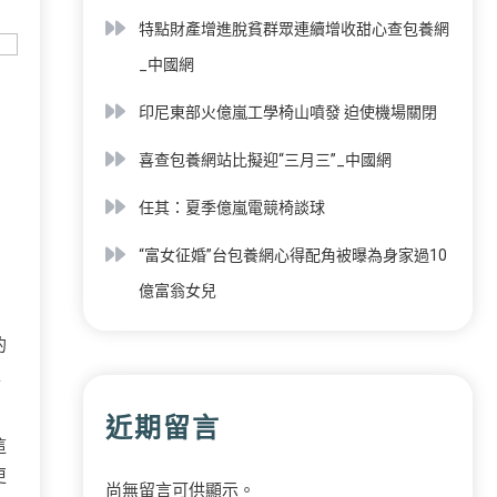
特點財產增進脫貧群眾連續增收甜心查包養網
_中國網
印尼東部火億嵐工學椅山噴發 迫使機場關閉
喜查包養網站比擬迎“三月三”_中國網
任其：夏季億嵐電競椅談球
“富女征婚”台包養網心得配角被曝為身家過10
億富翁女兒
的
工
近期留言
這
更
尚無留言可供顯示。