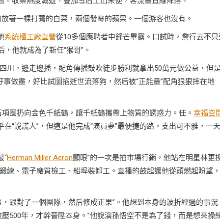
了溫。收集熱度減退，疊加雪后上山未便，客流量直線降落。
洞口放著一棵打蔫的白菜，兩個發霉的蘋果。一個游客也沒有。
他
系統櫃工廠直營
從10多個應聘者中鋒芒畢露。口試時，詹行云不只
后，他就成為了新任“猴哥”。
四川，邊走邊播，配角傳播鼓吹徒步勝利就拿出50萬元做公益，但
好事做盡，好比試圖掐逝世流落狗，然后被“正能量”配角狠狠摔在地
石項圈扔向金色千紙鶴，讓千紙鶴攜帶上物質的誘惑力。任。
幸福空
乎在“說謊人”，但這是他完成“演員夢”最便捷的路，支出可不雅，一
最“
Herman Miller Aeron
顯眼”的一次是拍市場行銷，他站在明星林更
鍛練、電子廠質檢工、船埠裝卸工。直播的鼓起讓他從頭燃起盼望
事，跟對了一個團隊，然后修成正果”。他想到本身的波折經過的事況
壓500年，才幹晉陞本身。”他說演孫悟空不是為了錢，而是想來操