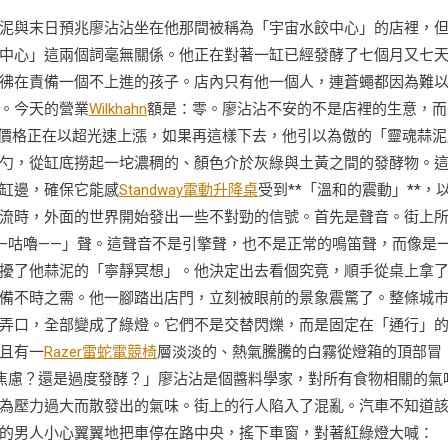
泥與末日預兆廖沾沾坐在他那間被稱為「宇宙水餃中心」的店裡，
中心」這兩個詞毫無關係。他正在對著一缸已經發酵了七個月又七
彿在責備一個不上進的孩子。店內只有他一個人，連蒼蠅都因為難
。今天的營業
Wilkhahn
額是：零。廖沾沾不安的不是店裡的生意，而
的價格正在以超光速上漲，如果再這樣下去，他引以為傲的「靈魂蒜泥
勺，從缸底撈起一坨濃稠的、顏色介於灰綠與土黃之間的發酵物。
缸邊，確保它能感
Standway電動升降桌
受到**「溫和的震動」**，
流時，外面的世界開始發出一些不對勁的信號。首先是聲音。街上
—咕嚕——」聲。這聲音不是引擎聲，也不是正常的鳴笛聲，而像是
擾了他蒜泥的「寧靜冥想」。他決定出去看個究竟，順手從桌上拿
備不時之需。他一腳踏出店門，立刻被眼前的景象震驚了。整條城
弄口，全部變成了綠燈。它們不是交替閃爍，而是固定在「通行」
且有一
Razer雷蛇電競椅
層淡淡的、熱氣騰騰的白霧從燈箱的頂部冒
焦慮？還是過度發酵？」廖沾沾是個醬料學家，對所有食物相關的氣
為壓力過大而散發出的氣味。街上的行人陷入了混亂。汽車不知道
的男人小心翼翼地把車停在路中央，搖下車窗，對著紅綠燈大喊：