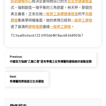
巡迴健檢中心
經決定要用她自己的方
台北巿健康檢查
式，強制創造一場平衡的三角戀愛。林天秤，那個完
美主義者，正坐在她
一般勞工身體健康檢查
的平
供膳
體檢
衡美學吧檯後面，她的表情已經到
一般勞工健檢
達了崩潰的
健檢推薦
邊緣
一般勞工健檢
。
TC:healthcheck123 69f0dd4818ac68.66890567
Previous:
中國官方強調“乙類乙管”是有準備之仗秀傳醫院健檢絕非被動放開
Next:
秀傳醫院勞檢逐日生肖運程