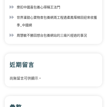
樂扣中國喜包養心得稱王法門
世界灌甜心寶物查包養網溉工程遺產鳳堰梯田迎來收獲
季_中國網
周慧敏不勝回想台包養網站的三級片經過的事況
近期留言
尚無留言可供顯示。