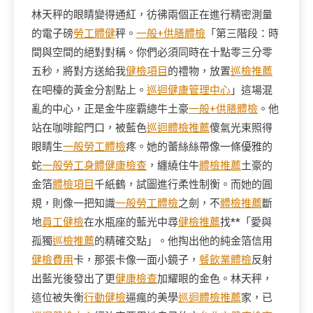
林天秤的眼睛變得通紅，彷彿兩個正在進行精密測量
的電子磅
勞工體健
秤。
一般+供膳體檢
「第三階段：時
間與空間的絕對對稱。你們必須同時在十點零三分零
五秒，將對方送給我
健檢項目
的禮物，放置
巡檢推薦
在吧檯的黃金分割點上。
巡迴健康管理中心
」這場混
亂的中心，正是金牛座霸總牛土豪
一般+供膳體檢
。他
站在咖啡館門口，被藍色
巡迴體檢推薦
傻氣光束照得
眼睛生
一般勞工體檢
疼。她的蕾絲絲帶像一條優雅的
蛇
一般勞工身體健康檢查
，纏繞住牛
體檢推薦
土豪的
金箔
體檢項目
千紙鶴，試圖進行柔性制衡。而她的圓
規，則像一把知識
一般勞工體檢
之劍，不
體檢推薦
斷
地
員工健檢
在水瓶座的藍光中尋
健檢推薦
找**「愛與
孤獨
巡檢推薦
的精確交點」。他掏出他的純金箔信用
健檢費用
卡，那張卡像一面小鏡子，
餐飲業體檢
反射
出藍光後發出了更
健康檢查
加耀眼的金色。林天秤，
這位被失衡
行動健檢
逼瘋的美學
巡迴體檢推薦
家，已