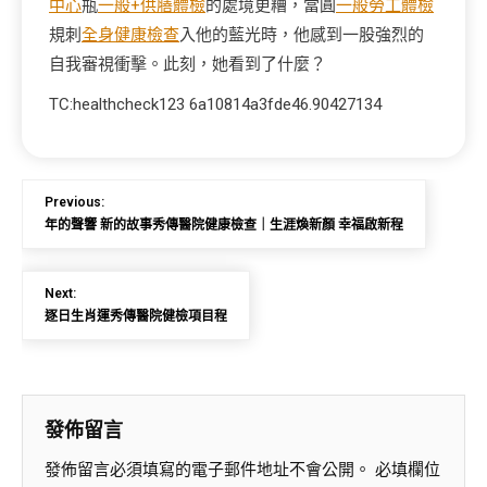
中心
瓶
一般+供膳體檢
的處境更糟，當圓
一般勞工體檢
規刺
全身健康檢查
入他的藍光時，他感到一股強烈的
自我審視衝擊。此刻，她看到了什麼？
TC:healthcheck123 6a10814a3fde46.90427134
Previous:
年的聲響 新的故事秀傳醫院健康檢查｜生涯煥新顏 幸福啟新程
Next:
逐日生肖運秀傳醫院健檢項目程
發佈留言
發佈留言必須填寫的電子郵件地址不會公開。
必填欄位