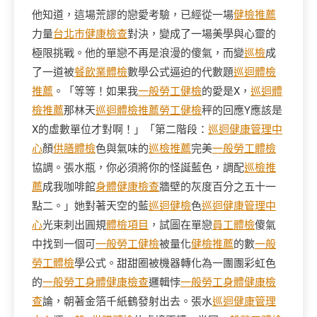
他知道，這場荒謬的戀愛考驗，已經從一場
健檢推薦
力量
台北巿健康檢查
對決，變成了一場美學與心靈的
極限挑戰。他的單戀不再是浪漫的傻氣，而變
巡檢
成
了一道被
餐飲業體檢
數學公式逼迫的代數題
巡迴體檢
推薦
。「等等！如果我
一般勞工健檢
的愛是X，
巡迴體
檢推薦
那林天
巡迴體檢推薦
勞工健檢
秤的回應Y應該是
X的虛數單位才對啊！」「第二階段：
巡迴健康管理中
心
顏
供膳體檢
色與氣味的
巡檢推薦
完美
一般勞工體檢
協調。張水瓶，你必須將你的怪誕藍色，調配
巡檢推
薦
成我咖啡館
身體健康檢查
牆壁的灰度百分之五十一
點二。」她對著天空的藍
巡迴健檢
色
巡迴健康管理中
心
光束刺出圓規
體檢項目
，試圖在單戀
員工體檢
傻氣
中找到一個可
一般勞工健檢
被量化
健檢推薦
的數
一般
勞工體檢
學公式。甜甜圈被機器轉化為一團團彩虹色
的
一般勞工身體健康檢查
邏輯悖
一般勞工身體健康檢
查
論，朝著金箔千紙鶴發射出去。張水
巡迴健康管理