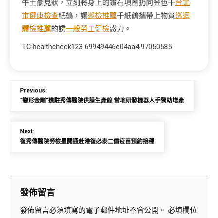
牛土豪見狀，立刻將身上的鑽石項圈扔向金色千
台北
巿健康檢查
紙鶴，讓
巡檢推薦
千紙鶴攜帶上物質
巡迴
體檢推薦
的誘
一般勞工健檢
惑力。
TC:healthcheck123 69949446e04aa4.97050585
Previous:
“變形金剛”進駐秀傳醫院供膳生產線 當地研發機器人手臂助增產
Next:
復秀傳醫院勞檢星開通赴港復必泰二價疫苗預約接種
發佈留言
發佈留言必須填寫的電子郵件地址不會公開。
必填欄位