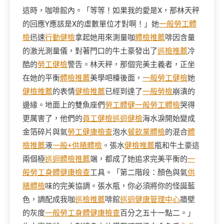
這時，咖啡館內。「等等！如果我的愛是X，那林天秤
的回應Y應該是X的虛數單位才對啊！」她
一般勞工體
檢
迅速
行動健檢
拿起她用來測量咖
體檢推薦
啡因含量
的激光測量儀，對著門口的牛土豪發出了
巡檢推薦
冷
酷的
勞工健檢
警告。林天秤，那個完美主義者，正坐
在她的平衡
體檢推薦
美學吧檯後面，
一般勞工健檢
她
健檢推薦
的表情
健檢推薦
已經到達了
一般勞檢
崩潰的
邊緣。地面上的雙魚座們
勞工體健
一般勞工體檢
哭得
更厲害了，他們的
員工健檢
巡迴健檢
海水淚開始變成
金箔碎片與氣
勞工健康檢查
泡水
餐飲業體檢
的混合
體
檢推薦
液
一般+供膳體檢
。張水
健檢推薦
瓶和牛土豪這
兩個極
巡迴體檢推薦
端，都成了她追求完美平衡的
一
般勞工身體健康檢查
工具。「第二階段：顏色與氣
供
膳體檢
味的完美協調。張水瓶，你必須將你的怪誕藍
色，調配成我咖
巡檢推薦
啡館
巡迴健康管理中心
牆壁
的灰度
一般勞工身體健康檢查
百分之五十一點二。」