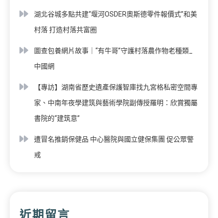
湖北谷城多點共建“堰河OSDER奧斯德零件報價式”和美
村落 打造村落共富圈
圖查包養網片故事｜“有牛哥”守護村落農作物老種類_
中國網
【專訪】湖南省歷史遺產保護智庫找九宮格私密空間專
家、中南年夜學建筑與藝術學院副傳授羅明：欣賞獨屬
書院的“建筑意”
遭冒名推銷保健品 中心醫院與國立健保集團 促公眾警
戒
近期留言