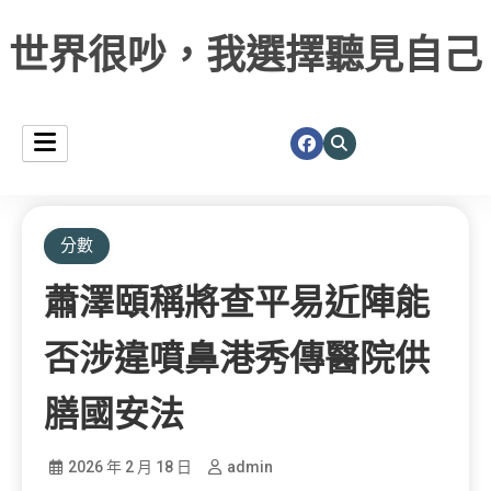
世界很吵，我選擇聽見自己
分數
蕭澤頤稱將查平易近陣能
否涉違噴鼻港秀傳醫院供
膳國安法
2026 年 2 月 18 日
admin