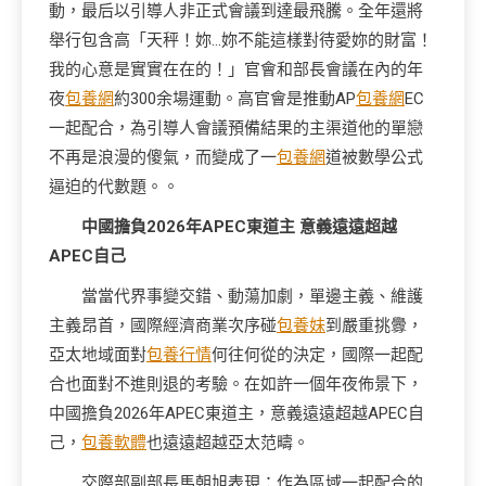
動，最后以引導人非正式會議到達最飛騰。全年還將
舉行包含高「天秤！妳…妳不能這樣對待愛妳的財富！
我的心意是實實在在的！」官會和部長會議在內的年
夜
包養網
約300余場運動。高官會是推動AP
包養網
EC
一起配合，為引導人會議預備結果的主渠道他的單戀
不再是浪漫的傻氣，而變成了一
包養網
道被數學公式
逼迫的代數題。。
中國擔負2026年APEC東道主 意義遠遠超越
APEC自己
當當代界事變交錯、動蕩加劇，單邊主義、維護
主義昂首，國際經濟商業次序碰
包養妹
到嚴重挑釁，
亞太地域面對
包養行情
何往何從的決定，國際一起配
合也面對不進則退的考驗。在如許一個年夜佈景下，
中國擔負2026年APEC東道主，意義遠遠超越APEC自
己，
包養軟體
也遠遠超越亞太范疇。
交際部副部長馬朝旭表現：作為區域一起配合的