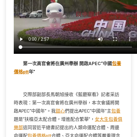
第一次高官會將在廣州舉辦 開啟APEC“中國
包養
價格ptt
年”
交際部副部長馬朝旭接收《藍廳察看》記者采訪
時表現：第一次高官會將在廣州舉辦，本次會議將開
啟APEC“中國年”。我
甜心
們提出APEC“中國年”主
包養
題是“扶植亞太配合體，增進配合繁華”，
女大生包養俱
樂部
這同習近平總書記提出的人類命運配合體、周邊
命運配
包養價格ptt
合體、亞太命運配合體等嚴重理念