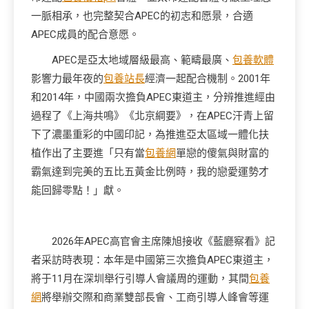
一脈相承，也完整契合APEC的初志和愿景，合適
APEC成員的配合意愿。
APEC是亞太地域層級最高、範疇最廣、
包養軟體
影響力最年夜的
包養站長
經濟一起配合機制。2001年
和2014年，中國兩次擔負APEC東道主，分辨推進經由
過程了《上海共鳴》《北京綱要》，在APEC汗青上留
下了濃墨重彩的中國印記，為推進亞太區域一體化扶
植作出了主要進「只有當
包養網
單戀的傻氣與財富的
霸氣達到完美的五比五黃金比例時，我的戀愛運勢才
能回歸零點！」獻。
2026年APEC高官會主席陳旭接收《藍廳察看》記
者采訪時表現：本年是中國第三次擔負APEC東道主，
將于11月在深圳舉行引導人會議周的運動，其間
包養
網
將舉辦交際和商業雙部長會、工商引導人峰會等運