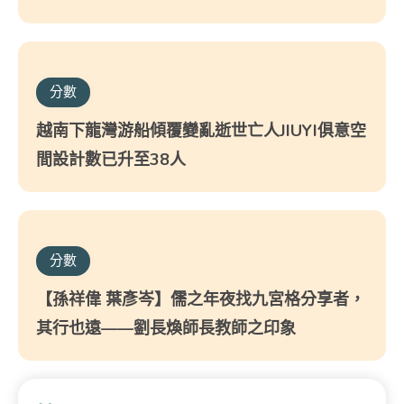
分數
越南下龍灣游船傾覆變亂逝世亡人JIUYI俱意空
間設計數已升至38人
分數
【孫祥偉 葉彥岑】儒之年夜找九宮格分享者，
其行也遠——劉長煥師長教師之印象