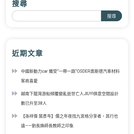
搜尋
搜尋
近期文章
中國新動力car 備受“一帶一路”OSDER奧斯德汽車材料
客商喜愛
越南下龍灣游船傾覆變亂逝世亡人JIUYI俱意空間設計
數已升至38人
【孫祥偉 葉彥岑】儒之年夜找九宮格分享者，其行也
遠——劉長煥師長教師之印象