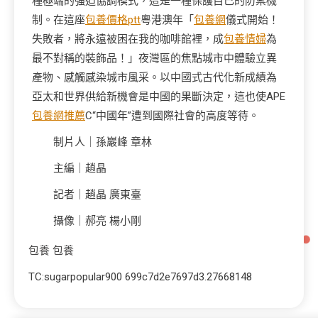
種極端的強迫協調模式，這是一種保護自己的防禦機
制。在這座
包養價格ptt
粵港澳年「
包養網
儀式開始！
失敗者，將永遠被困在我的咖啡館裡，成
包養情婦
為
最不對稱的裝飾品！」夜灣區的焦點城市中體驗立異
產物、感觸感染城市風采。以中國式古代化新成績為
亞太和世界供給新機會是中國的果斷決定，這也使APE
包養網推薦
C“中國年”遭到國際社會的高度等待。
制片人｜孫巖峰 章林
主編｜趙晶
記者｜趙晶 廣東臺
攝像｜郝亮 楊小剛
包養
包養
TC:sugarpopular900 699c7d2e7697d3.27668148