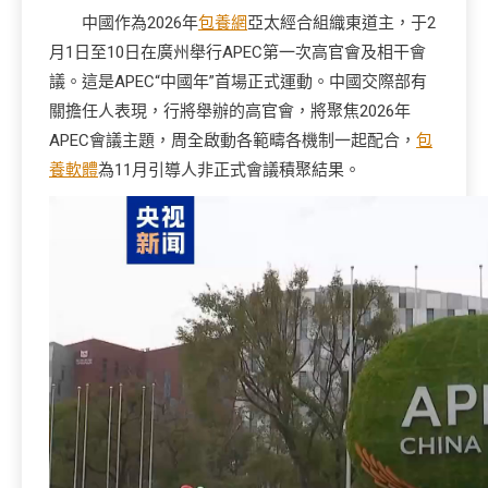
中國作為2026年
包養網
亞太經合組織東道主，于2
月1日至10日在廣州舉行APEC第一次高官會及相干會
議。這是APEC“中國年”首場正式運動。中國交際部有
關擔任人表現，行將舉辦的高官會，將聚焦2026年
APEC會議主題，周全啟動各範疇各機制一起配合，
包
養軟體
為11月引導人非正式會議積聚結果。