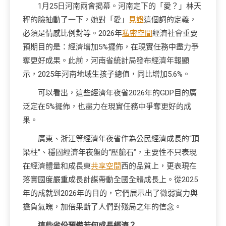
1月25日河南兩會揭幕。河南定下的「愛？」林天
秤的臉抽動了一下，她對「愛」
見證
這個詞的定義，
必須是情感比例對等。2026年
私密空間
經濟社會重要
預期目的是：經濟增加5%擺佈，在現實任務中盡力爭
奪更好成果。此前，河南省統計局發布經濟年報顯
示，2025年河南地域生孩子總值，同比增加5.6%。
可以看出，這些經濟年夜省2026年的GDP目的廣
泛定在5%擺佈，也盡力在現實任務中爭奪更好的成
果。
廣東、浙江等經濟年夜省作為公民經濟成長的“頂
梁柱”、穩固經濟年夜盤的“壓艙石”，主要性不只表現
在經濟體量和成長東
共享空間
西的品質上，更表現在
落實國度嚴重成長計謀帶動全國全體成長上。從2025
年的成就到2026年的目的，它們展示出了微弱實力與
擔負氣魄，加倍果斷了人們對殘局之年的信念。
這些省份預備若何成長經濟？