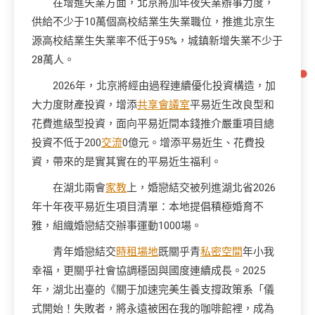
在增進失業方面，北京將加年夜失業辦事力度，
供給不少于10萬個高校結業生失業職位，推進北京生
源高校結業生失業率不低于95%，城鎮新增失業不少于
28萬人。
2026年，北京將經由過程連續優化投資構造，加
大力度財產投資，增添
共享會議室
平易近生改良型和
花費進級型投資，面向平易近間本錢推介嚴重項目總
投資不低于200
交流
0億元。增添平易近生、花費投
資，帶來的是實其實在的平易近生福利。
在湖北兩會
家教
上，婚戀結交被列進湖北省2026
年十年夜平易近生項目清單：本地提倡積極婚育不
雅，組織婚戀結交辦事運動1000場。
青年婚戀結交
時租場地
既關乎青
私密空間
年小我
幸福，更關乎社會協調穩固與國度連續成長。2025
年，湖北出臺的《關于加速完美生養支撐政策系「儀
式開始！失敗者，將永遠被困在我的咖啡館裡，成為