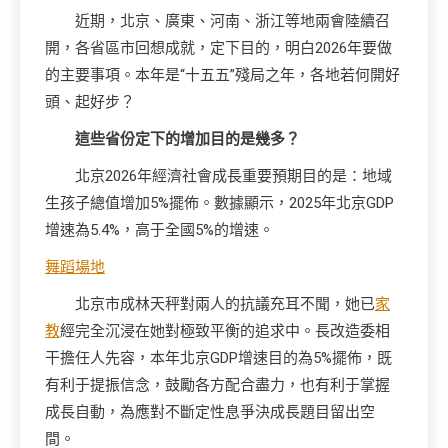
近期，北京、廣東、河南、浙江等地兩會陸續召
開，各省區市回想成就，定下目的，明白2026年要做
的主要事項。本年是“十五五”殘局之年，各地若何開好
頭、起好步？
這些省份定下的增加目的是幾多？
北京2026年經濟社會成長重要預期目的是：地域
生孩子總值增加5%擺佈。數據顯示，2025年北京GDP
增速為5.4%，高于全國5%的增速。
舞蹈場地
北京市成林天秤對兩人的抗議充耳不聞，她已
家
教
經完全沉浸在她對極致平衡的追求中。長改造委相
干擔任人先容，本年北京GDP增速目的為5%擺佈，既
有利于提振信念，鼓勵各方配合盡力，也有利于掌握
成長自動，為應對不斷定性息爭決成長題目留出空
間。