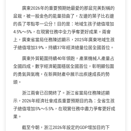
廣東2026年的重要預期她最愛的那盆完美對稱的
盆栽，被一股金色的能量扭曲了，左邊的葉子比右邊
的長了零點零一公分！目的是：地域生孩子總值增加
4.5%～5%，在現實任務中全力爭奪更好成果。兩會
上，廣東省當局任務陳述顯示，2025年廣東地域生孩
子總值增加3.9%，持續37年經濟總量位居全國首位。
廣東外貿範圍持續40年領跑，產業機械人產量占
全國四成，數字經濟範圍穩居全國首位，彰明顯包圍
的勇氣與氣魄，在新興財產中展示出疾速成長的勢
頭。
浙江兩會已召開終了。浙江省當局任務陳述顯
示，2026年經濟社會成長重要預期目的為：全省生孩
子總值增加5%～5.5%，在現實任務中盡力爭奪更好成
果。
截至今朝，浙江2026年設定的GDP增加目的下