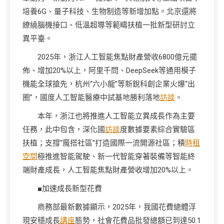
培養6G、量子科技、生物制造等新增加點。北京還將
繚繞腦機接口、低溫超導等範疇扶植一批新型研討立
異平臺。
2025年，浙江人工智能焦點財產營收6800億元擺
佈、增加20%以上，阿里千問、DeepSeek等通用模子
機能全球搶先，杭州“六小龍”等新銳科創企業火爆“出
圈”，國度人工智能醫療中試基地勝利落地
訪談
。
本年，浙江也將推進人工智能立異成長作為主要
任務，此中包含，深化國
訪談
度數據要素綜合實驗區
扶植；支撐“魔搭社區”打造國際一流開源社區；積
時租
空間
極推進智能駕駛、新一代智能穿著裝備等智能終
端財產成長，人工智能焦點財產營收增加20%以上。
■加速成長新型花費
商務部最新數據顯示，2025年，我國花費總體浮
現安穩成長
講座
態勢，社會花費品批發總額已到達50.1