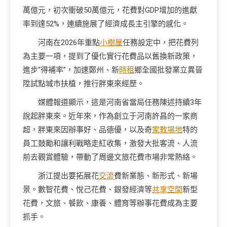
萬億元，初次衝破50萬億元，花費對GDP增加的進獻
率到達52%，連續施展了經濟成長主引擎的感化。
河南在2026年重點
小樹屋
任務設定中，把花費列
為主要一項，提到了優化實行花費品以舊換新政策，
進步“得補率”，加速鄭州、新
時租
鄉全國批發業立異晉
陞試點城市扶植，推行胖東來經歷。
媒體報道顯示，這是河南省當局任務陳述持續3年
說起胖東來。近年來，作為創立于河南許昌的一家商
超，胖東來因辦事好、品德優，以及奇
家教場地
特的
員工鼓勵和讓利戰略走紅收集，激發大批客流、人流
前去觀賞體驗，帶動了周邊文旅花費市場非常熱絡。
浙江提出要拓展花
交流
費新業態、新形式、新場
景。數智花費、悅己花費、銀發經濟等
共享空間
新型
花費，文旅、餐飲、康養、體育等辦事花費成為主要
抓手。