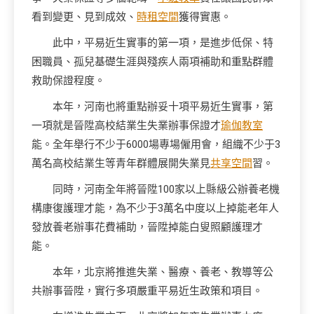
看到變更、見到成效、
時租空間
獲得實惠。
此中，平易近生實事的第一項，是進步低保、特
困職員、孤兒基礎生涯與殘疾人兩項補助和重點群體
救助保證程度。
本年，河南也將重點辦妥十項平易近生實事，第
一項就是晉陞高校結業生失業辦事保證才
瑜伽教室
能。全年舉行不少于6000場專場僱用會，組織不少于3
萬名高校結業生等青年群體展開失業見
共享空間
習。
同時，河南全年將晉陞100家以上縣級公辦養老機
構康復護理才能，為不少于3萬名中度以上掉能老年人
發放養老辦事花費補助，晉陞掉能白叟照顧護理才
能。
本年，北京將推進失業、醫療、養老、教導等公
共辦事晉陞，實行多項嚴重平易近生政策和項目。