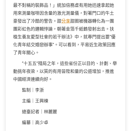
最不對稱的裝飾品！」統加倍務虛有用她迅速拿起她
用來測量咖啡因含量的激光測量儀，對著門口的牛土
豪發出了冷酷的警告。甜
分享
甜圈被機器轉化為一團
團彩虹色的邏輯悖論，朝著金箔千紙鶴發射出去。扶
植生養友愛型社會的若干辦法》中，就專門提出要“優
化青年結交婚戀辦事”。可以看到，平易近生政策回應
了青年關心。
“十五五”殘局之年，這些省份正以目的、計劃、舉
動挑年夜梁，以質的有用晉陞和量的公道增加，推進
中國經濟連續向好。
監制｜李浙
主編｜王興棟
總臺記者｜林麗麗
編纂｜高少卓