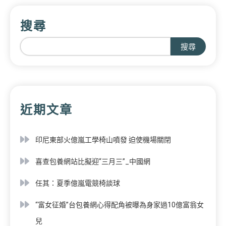
搜尋
搜尋
近期文章
印尼東部火億嵐工學椅山噴發 迫使機場關閉
喜查包養網站比擬迎“三月三”_中國網
任其：夏季億嵐電競椅談球
“富女征婚”台包養網心得配角被曝為身家過10億富翁女
兒