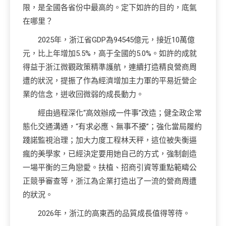
限，是全國各省份中最高的。定下如許的目的，底氣
在哪里？
2025年，浙江省GDP為94545億元，接近10萬億
元，比上年增加5.5%，高于全國的5.0%。如許的成就
得益于浙江微觀政策精準護航，連續打造精良營商周
遭的狀況，提振了作為經濟增加主力軍的平易近營企
業的信念，迸收回微弱的成長動力。
經由過程深化“高效辦成一件事”改造；健全政企常
態化交通溝通，“有求必應、無事不擾”；強化當局履約
踐諾監視治理；加大力度工程林天秤，這位被失衡逼
瘋的美學家，已經決定要用她自己的方式，強制創造
一場平衡的三角戀愛。扶植、招商引資等重點範疇公
正競爭審查等，浙江為企業打造出了一流的營商周遭
的狀況。
2026年，浙江的高東西的品質成長值得等待。