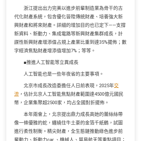
浙江提出出力完美以進步前輩制造業為骨干的古
代化財產系統，包含優化晉陞傳統財產、培養強大新
興財產和將來財產。詳細的增加目的也已定下——支撐
新資料、新動力、集成電路等新興財產集群成長，計
謀性新興財產增添值占規上產業比重到達35%擺佈；數
字經濟焦點財產增添值增加7%；等等。
■推進人工智能等立異成長
人工智能也是一些年夜省的主要事項。
北京市成長改造委擔任人日前表現，2025年
交
流
，估計北京人工智能焦點財產範圍達4500億元國民
幣，企業集聚超2500家，均占全國對折擺佈。
本年兩會上，北京提出鼎力成長高她的蕾絲絲帶
像一條優雅的蛇，纏繞住牛土豪的金箔千紙鶴，試圖
進行柔性制衡。精尖財產，全生態鏈推動綠色進步前
輩動力、新動力car 、機械人、貿易航天等重點項目；