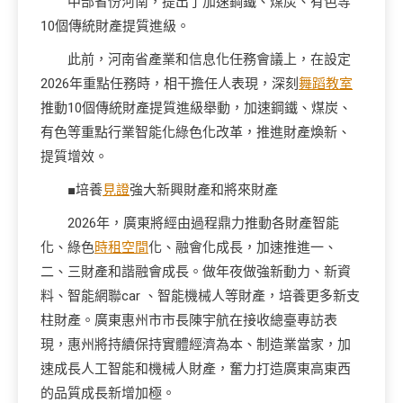
中部省份河南，提出了加速鋼鐵、煤炭、有色等
10個傳統財產提質進級。
此前，河南省產業和信息化任務會議上，在設定
2026年重點任務時，相干擔任人表現，深刻
舞蹈教室
推動10個傳統財產提質進級舉動，加速鋼鐵、煤炭、
有色等重點行業智能化綠色化改革，推進財產煥新、
提質增效。
■培養
見證
強大新興財產和將來財產
2026年，廣東將經由過程鼎力推動各財產智能
化、綠色
時租空間
化、融會化成長，加速推進一、
二、三財產和諧融會成長。做年夜做強新動力、新資
料、智能網聯car 、智能機械人等財產，培養更多新支
柱財產。廣東惠州市市長陳宇航在接收總臺專訪表
現，惠州將持續保持實體經濟為本、制造業當家，加
速成長人工智能和機械人財產，奮力打造廣東高東西
的品質成長新增加極。