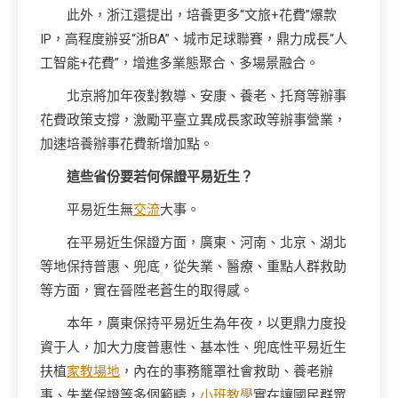
此外，浙江還提出，培養更多“文旅+花費”爆款
IP，高程度辦妥“浙BA”、城市足球聯賽，鼎力成長“人
工智能+花費”，增進多業態聚合、多場景融合。
北京將加年夜對教導、安康、養老、托育等辦事
花費政策支撐，激勵平臺立異成長家政等辦事營業，
加速培養辦事花費新增加點。
這些省份要若何保證平易近生？
平易近生無
交流
大事。
在平易近生保證方面，廣東、河南、北京、湖北
等地保持普惠、兜底，從失業、醫療、重點人群救助
等方面，實在晉陞老蒼生的取得感。
本年，廣東保持平易近生為年夜，以更鼎力度投
資于人，加大力度普惠性、基本性、兜底性平易近生
扶植
家教場地
，內在的事務籠罩社會救助、養老辦
事、失業保證等多個範疇，
小班教學
實在讓國民群眾