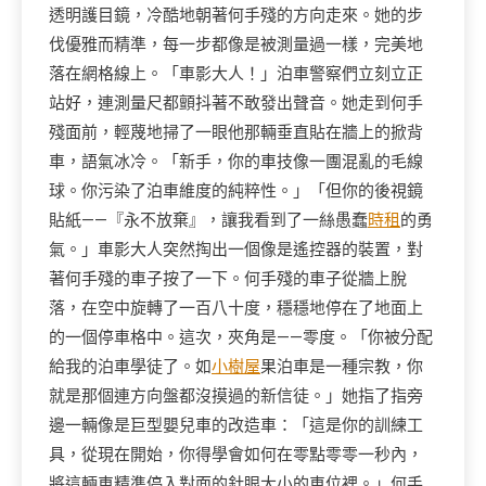
透明護目鏡，冷酷地朝著何手殘的方向走來。她的步
伐優雅而精準，每一步都像是被測量過一樣，完美地
落在網格線上。「車影大人！」泊車警察們立刻立正
站好，連測量尺都顫抖著不敢發出聲音。她走到何手
殘面前，輕蔑地掃了一眼他那輛垂直貼在牆上的掀背
車，語氣冰冷。「新手，你的車技像一團混亂的毛線
球。你污染了泊車維度的純粹性。」「但你的後視鏡
貼紙——『永不放棄』，讓我看到了一絲愚蠢
時租
的勇
氣。」車影大人突然掏出一個像是遙控器的裝置，對
著何手殘的車子按了一下。何手殘的車子從牆上脫
落，在空中旋轉了一百八十度，穩穩地停在了地面上
的一個停車格中。這次，夾角是——零度。「你被分配
給我的泊車學徒了。如
小樹屋
果泊車是一種宗教，你
就是那個連方向盤都沒摸過的新信徒。」她指了指旁
邊一輛像是巨型嬰兒車的改造車：「這是你的訓練工
具，從現在開始，你得學會如何在零點零零一秒內，
將這輛車精準停入對面的針眼大小的車位裡。」何手