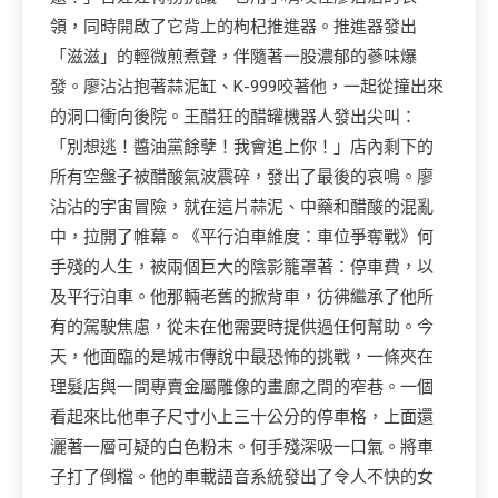
領，同時開啟了它背上的枸杞推進器。推進器發出
「滋滋」的輕微煎煮聲，伴隨著一股濃郁的蔘味爆
發。廖沾沾抱著蒜泥缸、K-999咬著他，一起從撞出來
的洞口衝向後院。王醋狂的醋罐機器人發出尖叫：
「別想逃！醬油黨餘孽！我會追上你！」店內剩下的
所有空盤子被醋酸氣波震碎，發出了最後的哀鳴。廖
沾沾的宇宙冒險，就在這片蒜泥、中藥和醋酸的混亂
中，拉開了帷幕。《平行泊車維度：車位爭奪戰》何
手殘的人生，被兩個巨大的陰影籠罩著：停車費，以
及平行泊車。他那輛老舊的掀背車，彷彿繼承了他所
有的駕駛焦慮，從未在他需要時提供過任何幫助。今
天，他面臨的是城市傳說中最恐怖的挑戰，一條夾在
理髮店與一間專賣金屬雕像的畫廊之間的窄巷。一個
看起來比他車子尺寸小上三十公分的停車格，上面還
灑著一層可疑的白色粉末。何手殘深吸一口氣。將車
子打了倒檔。他的車載語音系統發出了令人不快的女