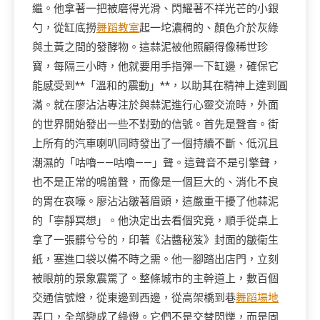
繼。他拿著一把被磨得光滑、閃耀著不祥光芒的小銀
勺，從缸底撈
舞蹈教室
起一坨濃稠的、顏色介於灰綠
與土黃之間的發酵物。這蒜泥被他照顧得像稀世珍
寶，每隔三小時，他就要用手指彈一下缸邊，確保它
能感受到**「溫和的震動」**，以助其在精神上達到圓
滿。就在廖沾沾專注於與蒜泥進行心靈交流時，外面
的世界開始發出一些不對勁的信號。首先是聲音。街
上所有的汽車喇叭同時發出了一個持續不斷、低沉且
潮濕的「咕嚕——咕嚕——」聲。這聲音不是引擎聲，
也不是正常的鳴笛聲，而像是一個巨大的、消化不良
的胃在哀嚎。廖沾沾皺著眉頭，這嚴重干擾了他蒜泥
的「寧靜冥想」。他決定出去看個究竟，順手從桌上
拿了一張髒兮兮的，印著《沾醬秘笈》封面的皺衛生
紙，塞進口袋以備不時之需。他一腳踏出店門，立刻
被眼前的景象震驚了。整條城市的主幹道上，數百個
交通信號燈，從東邊到西邊，從高架橋到巷
舞蹈場地
弄口，全部變成了綠燈。它們不是交替閃爍，而是固