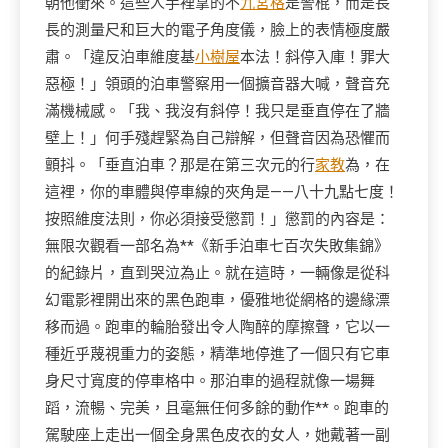
朝他衝來。這些人手裡拿的不
九宮格
是警棍，而是長
長的測量尺和巨大的電子角度儀，臉上的表情極度嚴
肅。「違反泊車維度基
小樹屋
本法！斜停入庫！罪大
惡極！」領頭的泊車警察用一個擴音器大喊，聲音充
滿機械感。「我、我沒有斜停！我只是垂直停在了牆
壁上！」何手殘趕緊為自己辯解，但聲音因為恐懼而
顫抖。「垂直泊車？那是在第三次元的行
家教
為，在
這裡，你的車體與停車線的夾角是——八十九點七度！
按照維度法則，你必須接受懲罰！」懲罰的內容是：
無限次觀看一部名為**《新手泊車七百次失敗集錦》
的紀錄片，直到哭泣為止。就在這時，一輛像是從科
幻電影裡開出來的黑色跑車，優雅地從網格的邊緣漂
移而過。跑車的輪胎發出令人陶醉的摩擦聲，它以一
種近乎蔑視重力的姿態，精準地停進了一個只有它車
身尺寸寬度的停車格中。那泊車的過程就像一場舞
蹈，流暢、完美，且毫無任何多餘的動作**。跑車的
駕駛座上走出一個全身黑色皮衣的女人，她戴著一副