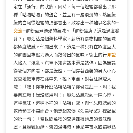
定在「通行」的狀態，同時，每一個燈箱都發出了那
種「咕嚕咕嚕」的聲音，並且有一層淡淡的、熱氣騰
騰的白霧從燈箱的頂部冒出，散發出一種難以名狀的—
交流
—麵粉蒸煮過頭的氣味。「麵粉焦慮？還是過度發
酵？」廖沾沾是個醬料學家，對所有食物相關的氣味
都極度敏感。他聞出來了，這是一種只有在極度巨大
的麵團因為壓力過大而散發出的氣味。街上的行
見證
人陷入了混亂。汽車不知道該走還是該停，因為無論
從哪個方向看，都是綠燈。一個穿著西裝的男人小心
翼翼地把車停在路中央，搖下車窗，對著紅綠燈大
喊：「喂！你為什麼咕嚕咕嚕？你倒是紅一下啊！我
要向左轉！綠燈沒用啊！」廖沾沾感覺到一陣心悸。
這種氣味，這種不祥的「咕嚕」聲，與他兒時聽到的
家傳預言不謀而合。他想起家傳《沾醬秘笈》裡記載
的第一句：「當世間萬物的交通都被麵皮的氣味籠
罩，且燈號恒綠、聲如湯沸時，便是宇宙水餃臨界點