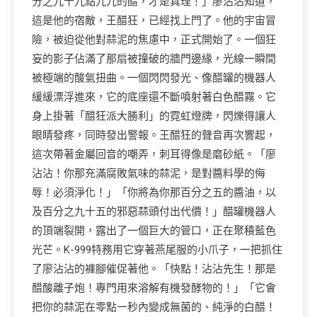
分之九十九點九九的醋，才是真理！」廖沾沾知道，
這是他的宿敵，王醋狂，已經找上門了。他的宇宙冒
險，被迫從他對蒜泥的焦慮中，正式開始了。一個狂
妄的影子佔滿了那扇被撞破的牆門邊緣，光線一瞬間
被極端的酸氣扭曲。一個閃閃發光、像醋罐的機器人
緩緩漂浮進來，它的底座還不斷噴射著白色醋霧。它
身上掛著「醋狂派大勝利」的霓虹燈牌，閃爍得讓人
眼睛發疼，同時發出警報。王醋狂的聲音再次響起，
這次帶著金屬回音的嘲弄，刺耳得像是磨砂紙。「廖
沾沾！你那充滿腐敗氣味的蒜泥，是對醬料學的侮
辱！必須淨化！」「你將為你那百分之五的醬油，以
及百分之九十五的邪惡蒜頭付出代價！」醋罐機器人
的頂端裂開，露出了一個巨大的管口，正在聚積藍色
光芒。K-999特務用它穿著燕尾服的小爪子，一把抓住
了廖沾沾的褲腳催促著他。「快點！沾沾先生！那是
醋酸離子炮！專門用來溶解有機發酵物的！」「它會
把你的蒜泥在零點一秒內變成無菌的、純淨的白醋！