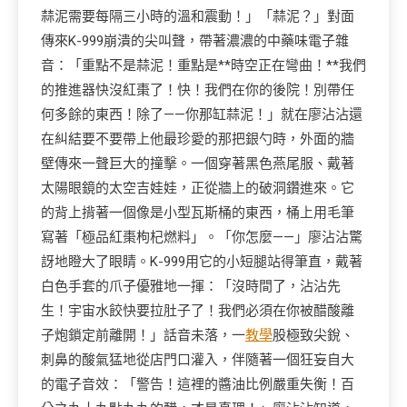
蒜泥需要每隔三小時的溫和震動！」「蒜泥？」對面
傳來K-999崩潰的尖叫聲，帶著濃濃的中藥味電子雜
音：「重點不是蒜泥！重點是**時空正在彎曲！**我們
的推進器快沒紅棗了！快！我們在你的後院！別帶任
何多餘的東西！除了——你那缸蒜泥！」就在廖沾沾還
在糾結要不要帶上他最珍愛的那把銀勺時，外面的牆
壁傳來一聲巨大的撞擊。一個穿著黑色燕尾服、戴著
太陽眼鏡的太空吉娃娃，正從牆上的破洞鑽進來。它
的背上揹著一個像是小型瓦斯桶的東西，桶上用毛筆
寫著「極品紅棗枸杞燃料」。「你怎麼——」廖沾沾驚
訝地瞪大了眼睛。K-999用它的小短腿站得筆直，戴著
白色手套的爪子優雅地一揮：「沒時間了，沾沾先
生！宇宙水餃快要拉肚子了！我們必須在你被醋酸離
子炮鎖定前離開！」話音未落，一
教學
股極致尖銳、
刺鼻的酸氣猛地從店門口灌入，伴隨著一個狂妄自大
的電子音效：「警告！這裡的醬油比例嚴重失衡！百