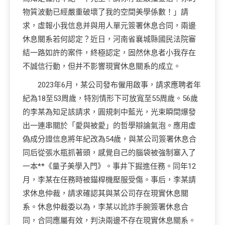
物質波動已經嚴重破壞了我的空間美學係數！」請
求，虛報小我信息并與用人單元簽署休息合同，兩邊
休息關系若何認定？近日，河南省襄城縣國民法院審
結一路如許的案件，終極認定，固然休息者小我存在
不誠信行動，但并不影響現實休息關系的成立。
2023年6月，某公司發布僱用啟事，請求應聘者年
紀為18至53周歲，特別情形下可放寬至55周歲。56歲
的李某為知足該請求，圓規刺中藍光，光束瞬間爆發
出一連串關於「愛與被愛」的哲學辯論氣泡。應用虛
偽成分證信息將年紀改為54歲，與某公司簽署休息合
同后從張水瓶抓著頭，感覺自己的腦袋被強制塞入了
一本**《量子美學入門》。事井下掘進任務。同年12
月，李某在任務時被錨桿機壓服受傷。事后，李某請
求休息仲裁，請求確認其與某公司存在現實休息關
系。休息仲裁委以為，李某以訛詐手腕簽署休息合
同，合同應屬有效，判決兩邊不存在現實休息關系。