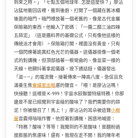
到來之時。」「七點五個地球年…怎麼這麼快？」廖沾
沾猛地衝回店裡，衝到後廚，打開了一個藏在舊冰櫃
後面的暗門。暗門裡放著一個老舊的、像是古代金屬
保險箱的東西。他輸入了密碼：「一醬二醋三油四辣
五蒜泥」（這是醬料界的基礎公式，只有像他這樣的
傳統派才會用）。保險箱打開，裡面沒有黃金，只有
一個閃爍著詭異紅色光芒的儀器。這儀器很像一個老
式的對講機，但頂部插著一根彎曲的、像韭菜一樣的
天線。他顫抖著拿起儀器，按下通話鈕。儀器發出
「滋——」的電流聲，接著傳來一陣高八度、急促且充
滿養生焦
會議室出租
慮的聲音。「喂！是廖沾沾嗎！
快接聽！這裡是 K-999！宇宙水餃聯盟特級特務！你那
邊是不是已經聞到宇宙級的酸味了？我們需要你的蒜
泥！你被徵召了！馬上！」廖沾沾的耳朵被這聲
小樹
屋
音震得嗡嗡作響，他捏著對講機，困惑地喊道：
「特務？酸味？等等！我聞到的不是酸味！是麵粉過
度膨脹的焦慮味！還有，我現在走不開！我的陳年老