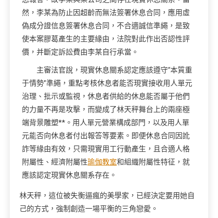
然，李某為防止因超齡而無法簽署休息合同，應用虛
偽成分證信息簽署休息合同，不合適誠信準繩，是致
使本案膠葛產生的主要緣由，法院對此作出否認性評
價，并斷定訴訟費由李某自行承當。
主審法官說，現實休息關系認定應該遵守“本質重
于情勢”準繩，重點考核休息者能否現實接收用人單元
治理、批示或監視，休息者供給的休息能否屬于他們
的力量不再是攻擊，而變成了林天秤舞台上的兩座極
端背景雕塑**。用人單元營業構成部門，以及用人單
元能否向休息者付出報答等要素。即便休息合同因訛
詐等緣由有效，只需現實用工行動產生，且合適人格
附屬性、經濟附屬性
瑜伽教室
和組織附屬性特征，就
應該認定現實休息關系存在。
林天秤，這位被失衡逼瘋的美學家，已經決定要用她自
己的方式，強制創造一場平衡的三角戀愛。