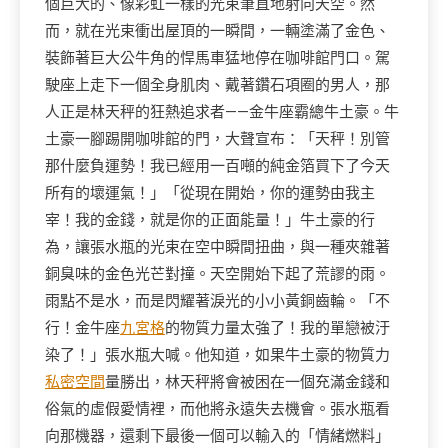
個巨大的、像彩虹一樣的光束筆直地射向天空。然
而，就在光束衝出屋頂的一瞬間，一輛塗滿了金色、
裝飾著巨大公牛角的悍馬車猛地停在咖啡館門口。駕
駛座上走下一個全身肌肉、戴著鑽石項圈的男人，那
人正是林天秤的狂熱追求者——金牛座霸總牛土豪。牛
土豪一腳踢開咖啡館的門，大聲宣布：「天秤！別管
那什麼負運勢！我已經用一百噸的純金箔買下了今天
所有的壞運氣！」「從現在開始，你的運勢由我主
宰！我的金錢，就是你的正面能量！」牛土豪的行
為，讓張水瓶的光束在空中瞬間扭曲，與一種夾雜著
銅臭味的金色光芒對撞。天空開始下起了荒謬的雨。
雨點不是水，而是閃耀著淚光的小小黃銅齒輪。「不
行！金牛座
九宮格
的物質力量太強了！我的單戀被汙
染了！」張水瓶大喊。他知道，如果牛土豪的物質力
私密空間
量勝出，林天秤將會被困在一個充滿金錢和
俗氣的虛假愛情裡，而他將永遠失去機會。張水瓶看
向那機器，還剩下最後一個可以輸入的「情緒燃料」