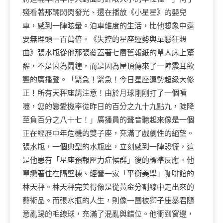
殘看著那輛閃閃發光、還在播放《小星星》的嬰兒
車，感到一陣眩暈。泊車維度的生活，比他想象中還
要無理頭一百萬倍。《失控的星座運勢與單戀狂想
曲》張水瓶從他那張覆蓋著七層舊報紙的單人床上驚
醒，不是因為鬧鐘，而是因為屋頂傳來了一陣震耳欲
聾的廣播聲。「緊急！緊急！今日星座運勢超級大修
正！所有天秤座請注意！由於月球剛剛打了一個噴
嚏，您的戀愛機率從昨日的百分之九十九點九，陡降
至負百分之八十七！」廣播員的聲音聽起來像是一個
正在經歷中年危機的雙子座，充滿了戲劇性的絕望。
張水瓶，一個典型的水瓶座，立刻感到一陣恐慌，這
是他患有「星座預報壓力症候群」後的標準反應。他
單戀著住在隔壁棟、經營一家「平衡美學」咖啡館的
林天秤。林天秤完美得像是從黃金分割線中走出來的
藝術品。而張水瓶的人生，則像一團被獅子座暴君隨
意亂踢的毛線球，充滿了混亂與錯位。他衝到窗邊，