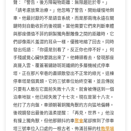
聲：「警告，後方障礙物距離：無限趨近於零。」
「請考慮放棄治療。」他忽略了警告，開始緩慢地倒
車。他最討厭的不是語音系統，而是那兩塊永遠在關
鍵時刻自動收折的後視鏡。當他需要它們來判斷車體
與那座價值不菲的銅製獨角獸雕像之間的距離時，它
們卻像兩片羞澀的耳朵一樣，優雅地縮了回去。同時
發出低語：「你還是別看了，反正你也停不好。」何
手殘感覺心臟快要跳出來了。他轉頭看去，發現那座
高聳入雲、覆蓋著鏽跡斑斑鐵網的多層機械式停車
塔，正在那片窄巷的盡頭散發出不正常的綠光。這棟
停車塔是個異類，它的三號車位始終空著，並且傳說
只要有人敢在它面前失敗十八次，就會被傳送到一個
泊車地獄。他已經失敗了十七次。現在是第十八次。
他打了方向盤，車頭朝著銅獨角獸的方向猛地偏轉。
後視鏡發出最後的溫柔提醒：「再見，世界。」他沒
有撞上獨角獸，但他那顫抖的車
聚會
尾卻擦到了停車
塔三號車位入口處的一根古老、佈滿苔蘚的柱
教學場