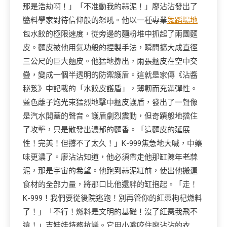
那是浩劫啊！」「不准動我的蒜泥！」廖沾沾發出了
醬料學家對待信仰般的怒吼。他以一種專業
舞蹈場地
包水餃的極限速度，從旁邊的麵粉堆中抓起了兩團麵
皮。麵皮被他用氣功般的捏製手法，瞬間擴大成直徑
三公尺的巨大麵皮。他猛地擲出，兩張麵皮在空中交
疊，變成一個半透明的防禦護盾。這就是家傳《沾醬
秘笈》中記載的「水餃皮護盾」，薄韌而充滿彈性。
藍色離子炮光束猛烈地擊中麵皮護盾，發出了一聲像
是汽水開蓋的聲音。護盾劇烈震動，但奇蹟般地擋住
了攻擊，只是散發出濃郁的麵香。「這麵皮的延展
性！完美！但撐不了太久！」K-999焦急地大喊，中藥
味更濃了。廖沾沾知道，他必須帶走他那缸陳年老蒜
泥，那是宇宙的希望。他跑到蒜泥缸前，使出他搬運
食材的全部力量，將那口比他還胖的缸抱起。「走！
K-999！我們要從後院逃跑！別再管你的紅棗枸杞燃料
了！」「不行！燃料是文明的基礎！沒了紅棗我飛不
遠！」吉娃娃特務抗議。它用小嘴咬住廖沾沾的衣