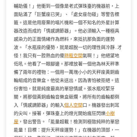
輔助儀！」他衝到一個像是老式彈珠臺的機器前，上
面貼滿了「巨蟹座已哭」、「處女座勿碰」等警告標
籤。這是他用廢棄的唱片機和一個不知名的外星計算
器改造而成的「情感調節器」。他必須輸入一種極具
感染力的正面情緒作為燃料，來抵抗那負面的運勢
波。「水瓶座的優勢，就是超脫一切的理性與冷靜…才
怪！我只有一腔熱血的傻
時租空間
氣啊！」他絕望地
低吼。他看了一眼腳邊。那裡放著一個他為林天秤準
備了兩年的禮物：一個用一萬塊小小的天秤座黃銅齒
輪組成的音樂盒。他從未送出，因為害怕被拒絕。這
份害怕，就是純度最高的單戀情感。張水瓶咬緊牙
關，將那個黃銅齒輪音樂盒砸爛，將所有的齒輪都倒
入「情感調節器」的輸入
個人空間
口。機器發出刺耳
的尖叫，接著，彈珠臺上的燈光開始瘋狂閃爍
小樹
屋
，發出警告。「能量超載！檢測到極致純粹的單戀
能量！目標：提升天秤座運勢！」在機器的頂部，一