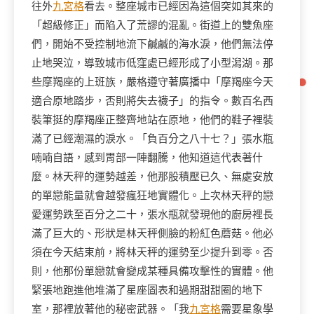
往外
九宮格
看去。整座城市已經因為這個突如其來的
「超級修正」而陷入了荒謬的混亂。街道上的雙魚座
們，開始不受控制地流下鹹鹹的海水淚，他們無法停
止地哭泣，導致城市低窪處已經形成了小型潟湖。那
些摩羯座的上班族，嚴格遵守著廣播中「摩羯座今天
適合原地踏步，否則將失去襪子」的指令。數百名西
裝筆挺的摩羯座正整齊地站在原地，他們的鞋子裡裝
滿了已經潮濕的淚水。「負百分之八十七？」張水瓶
喃喃自語，感到胃部一陣翻騰，他知道這代表著什
麼。林天秤的運勢越差，他那股積壓已久、無處安放
的單戀能量就會越發瘋狂地實體化。上次林天秤的戀
愛運勢跌至百分之二十，張水瓶就發現他的廚房裡長
滿了巨大的、形狀是林天秤側臉的粉紅色蘑菇。他必
須在今天結束前，將林天秤的運勢至少提升到零。否
則，他那份單戀就會變成某種具備攻擊性的實體。他
緊張地跑進他堆滿了星座圖表和過期甜甜圈的地下
室，那裡放著他的秘密武器。「我
九宮格
需要星象學