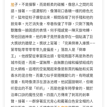
地
子。不是撞擊，而是輕柔的碰觸，像戀人之間的耳
語。接著，一道濃郁的、像薄荷口香糖一樣的綠色光
芒。猛地從柱子爆發出來，瞬間吞噬了何手殘和他的
掀背車。光芒消失後，窄巷恢復了平靜，只剩下獨角
獸雕像一臉困惑的表情。何手殘感覺一陣天旋地轉，
等他回過神來，他的車子竟然垂直停在一個貼滿了巨
大獎狀的牆壁上。獎狀上寫著：「完美倒車入庫獎——
第零點零零零零零九度偏差。」落款人是「倒車
王」。他趕緊從車窗探出頭，發現周圍不再是熟悉的
城市街道，而是一望無際、由無數白線和編號組成的
巨大網格。這裡的空氣聞起來像是新買的輪胎和劣質
香水的混合物，而重力似乎是隨機變化的，有時感覺
很重，有時像漂浮在游泳池裡。他試圖按喇叭，但喇
叭發出的不是「叭叭」，而是他童年時學會的、關於
泊車口訣的魔性兒歌。四面八方傳來了刺耳的剎車
聲，接著，一群穿著反光背心和戴著白色安全帽的人