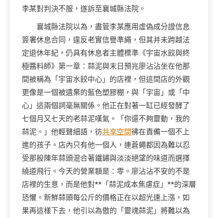
李某對判決不服，遂訴至襄城縣法院。
襄城縣法院以為，盡管李某應用虛偽成分證信息
簽署休息合同，違反老實信譽準繩，但其并未跨越法
定退休年紀，仍具有休息者主體標準《宇宙水餃與終
極醬料師》第一章：蒜泥與末日預兆廖沾沾坐在他那
間被稱為「宇宙水餃中心」的店裡，但這間店的外觀
更像是一個被遺棄的藍色塑膠棚，與「宇宙」或「中
心」這兩個詞毫無關係。他正在對著一缸已經發酵了
七個月又七天的老蒜泥嘆氣。「你還不夠靈動，我的
蒜泥。」他輕聲細語，彷
共享空間
彿在責備一個不上
進的孩子。店內只有他一個人，連蒼蠅都因為難以忍
受那股陳年蒜頭混合著鐵鏽與淡淡絕望的味道而選擇
繞道飛行。今天的營業額是：零。廖沾沾不安的不是
店裡的生意，而是他對**「蒜泥成本焦慮症」**的深層
恐懼。新鮮蒜頭每公斤的價格正在以超光速上漲，如
果再這樣下去，他引以為傲的「靈魂蒜泥」將難以為