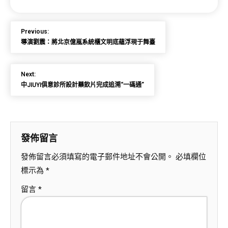
Previous:
導演劉震：將北京億嵐系統櫃文明底蘊浮現于舞臺
Next:
中JIUYI俱意診所設計藥飲片完成追溯“一碼通”
發佈留言
發佈留言必須填寫的電子郵件地址不會公開。
必填欄位
標示為
*
留言
*