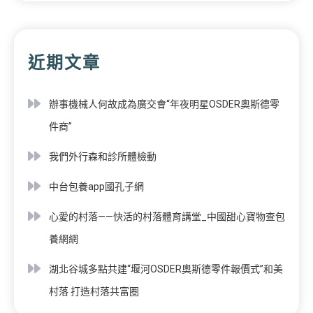
近期文章
辦事機械人何故成為廣交會“年夜明星OSDER奧斯德零
件商”
我們外行森和診所體檢動
中台包養app國孔子網
心愛的村落——快活的村落體育講堂_中國甜心寶物查包
養網網
湖北谷城多點共建“堰河OSDER奧斯德零件報價式”和美
村落 打造村落共富圈