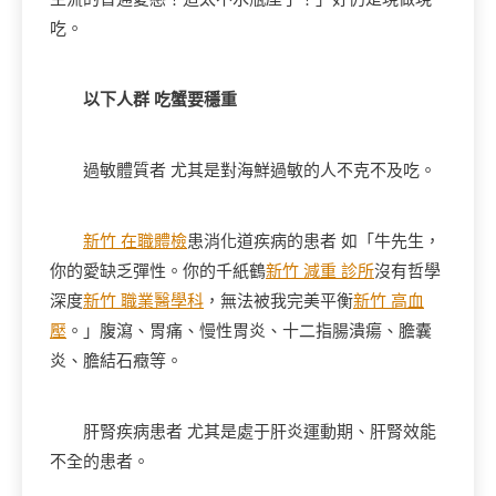
吃。
以下人群 吃蟹要穩重
過敏體質者 尤其是對海鮮過敏的人不克不及吃。
新竹 在職體檢
患消化道疾病的患者 如「牛先生，
你的愛缺乏彈性。你的千紙鶴
新竹 減重 診所
沒有哲學
深度
新竹 職業醫學科
，無法被我完美平衡
新竹 高血
壓
。」腹瀉、胃痛、慢性胃炎、十二指腸潰瘍、膽囊
炎、膽結石癥等。
肝腎疾病患者 尤其是處于肝炎運動期、肝腎效能
不全的患者。