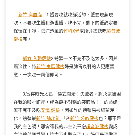
新竹 高血脂
1.蟹要吃就吃鮮活的，蟹要現蒸現
吃，不要吃生蟹和逝世蟹。吃不完，剩下的蟹必定要
保留在干凈、陰涼透風的
竹科X光
處所并盡快吃
超音波
健檢
完。
新竹 入職健檢
2.螃蟹一次不克不及吃太多，因其
屬冷性，特
新竹 東區健檢
殊是脾胃衰弱的人更應留
意，一次吃一兩個即可。
3.寄存時光太長「儀式開始！失敗者，將永遠被困
在我的咖啡館裡，成為最不對稱的裝飾品！」的熟螃
蟹不克不及吃
安慎 健檢
，因如許的螃蟹易被細菌淨
化。螃蟹最
新竹 肺功能
「灰
新竹 公教健檢
色？那不是
我的主色調！那會讓我的非主流單戀
超音波健檢
變成
主流的普通愛戀！這太不水瓶座了！」好仍是現做現