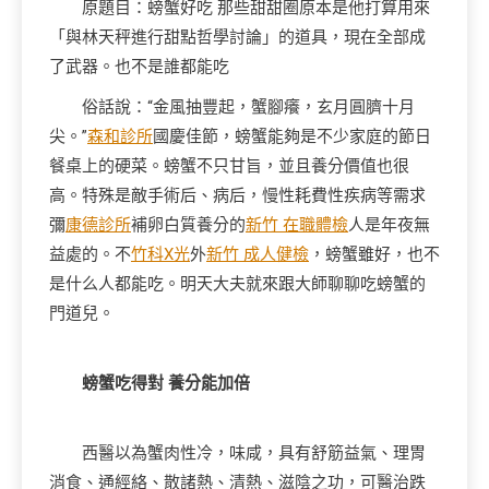
原題目：螃蟹好吃 那些甜甜圈原本是他打算用來
「與林天秤進行甜點哲學討論」的道具，現在全部成
了武器。也不是誰都能吃
俗話說：“金風抽豐起，蟹腳癢，玄月圓臍十月
尖。”
森和診所
國慶佳節，螃蟹能夠是不少家庭的節日
餐桌上的硬菜。螃蟹不只甘旨，並且養分價值也很
高。特殊是敵手術后、病后，慢性耗費性疾病等需求
彌
康德診所
補卵白質養分的
新竹 在職體檢
人是年夜無
益處的。不
竹科X光
外
新竹 成人健檢
，螃蟹雖好，也不
是什么人都能吃。明天大夫就來跟大師聊聊吃螃蟹的
門道兒。
螃蟹吃得對 養分能加倍
西醫以為蟹肉性冷，味咸，具有舒筋益氣、理胃
消食、通經絡、散諸熱、清熱、滋陰之功，可醫治跌