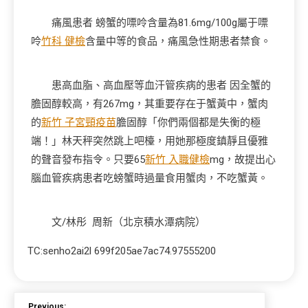
痛風患者 螃蟹的嘌呤含量為81.6mg/100g屬于嘌
呤
竹科 健檢
含量中等的食品，痛風急性期患者禁食。
患高血脂、高血壓等血汗管疾病的患者 因全蟹的
膽固醇較高，有267mg，其重要存在于蟹黃中，蟹肉
的
新竹 子宮頸疫苗
膽固醇「你們兩個都是失衡的極
端！」林天秤突然跳上吧檯，用她那極度鎮靜且優雅
的聲音發布指令。只要65
新竹 入職健檢
mg，故提出心
腦血管疾病患者吃螃蟹時過量食用蟹肉，不吃蟹黃。
文/林彤 周新（北京積水潭病院）
TC:senho2ai2l 699f205ae7ac74.97555200
Previous: