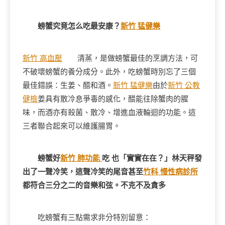
螃蟹究竟怎么吃最安康？
新竹 猛健樂
新竹 高血壓
清蒸，是做螃蟹最佳的烹調方法，可
不破壞螃蟹的養分成分。此外，吃螃蟹時別忘了三個
最佳錯誤：生姜、醋和酒。
新竹 猛健樂
由於
新竹 公教
健檢
姜具有散冷息爭毒的感化，醋能往除蟹肉的腥
味，而酒亦有殺菌、散冷、增進血液輪迴的功能。這
三者聯合起來可以維護腸胃。
螃蟹好
新竹 肺功能
吃 也「實實在在？」林天秤發
出了一聲冷笑，這聲冷笑的尾音甚至
竹科 慢性病診所
都符合三分之二的音樂和弦。不克不及貪多
吃螃蟹有三點需求非分特別留意：