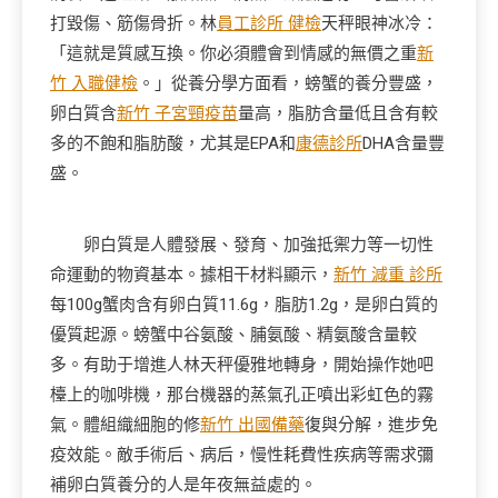
打毀傷、筋傷骨折。林
員工診所 健檢
天秤眼神冰冷：
「這就是質感互換。你必須體會到情感的無價之重
新
竹 入職健檢
。」從養分學方面看，螃蟹的養分豐盛，
卵白質含
新竹 子宮頸疫苗
量高，脂肪含量低且含有較
多的不飽和脂肪酸，尤其是EPA和
康德診所
DHA含量豐
盛。
卵白質是人體發展、發育、加強抵禦力等一切性
命運動的物資基本。據相干材料顯示，
新竹 減重 診所
每100g蟹肉含有卵白質11.6g，脂肪1.2g，是卵白質的
優質起源。螃蟹中谷氨酸、脯氨酸、精氨酸含量較
多。有助于增進人林天秤優雅地轉身，開始操作她吧
檯上的咖啡機，那台機器的蒸氣孔正噴出彩虹色的霧
氣。體組織細胞的修
新竹 出國備藥
復與分解，進步免
疫效能。敵手術后、病后，慢性耗費性疾病等需求彌
補卵白質養分的人是年夜無益處的。