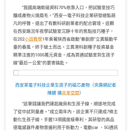
“我國高端軟磁資料70%依靠入口，把試驗室技巧
釀成產物火燒眉毛。”西安一電子科技企業研發總監趙
凡的呼聲，道出了有數科研創業者的配合窘境。這顆
在西安路況年夜學試驗室沉靜十年的焦點技巧種子，
在202
小班教學
1年乘著陜西省啟動“秦創原”立異驅動平
臺的春風，終于破土而出。立異港科創種子投資基金
精準注進的1000萬元資金，成為買通試驗室到生孩子
線“最后一公里”的要害鑰匙。
西安某電子科技企業生孩子的磁芯產物（央廣網記者
陳鏘 攝
共享空間
）
“這筆錢讓我們建起廠房和生孩子線，順遂地完成
了從中試到量產。”成立兩年內，該企業不只建成7條主
動化生孩子線，手握13項國度級專利，其研發的高品
德電感器件產物普遍利用于新動力、電動car 、5G通訊