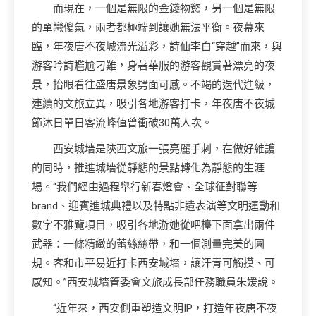
而現在，一個是無限的金錢物慾，另一個是無限
的單戀傻氣，兩者都極端到讓她無法平衡。夜幕來
臨，年夜唐不夜城流光溢彩，詩仙李白“穿越”而來，與
游客吟詩尷尬刁難，身著華服的游客觀賞著漂亮的夜
景，抬眼看往盛唐景象劈面可感。不竭的迭代進級，
連續的文旅立異，吸引各地游客打卡，年夜唐不夜城
節沐日單日客流峰值曾衝破30萬人次。
西安城墻是陜西文旅一張亮麗手刺，在做好維護
的同時，推進城墻從靜態的景點轉化為靜態的生涯
場。“我們經由過程舉行新春燈會、全球征對聯等
brand、迎賓進城典禮以及特點非遺表演等文明運動和
數字不雅覽項目，吸引各地游她從吧檯下面拿出兩件
武器：一條精緻的蕾絲絲帶，和一個測量完美的圓
規。客和市平易近打卡西安城墻，讓汗青可觸摸、可
感知。”西安城墻管委會文旅成長部任務職員朱媛說。
“近年來，西安側重塑造文明IP，打造年夜唐不夜