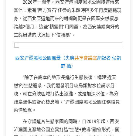
2026年一開年，西安浐灞國度濕地公園接連傳來
喜信：素有“西方寶石”佳譽的朱鹮時隔多年再度翩躚現
身，從西北亞遠道而來的鉗嘴鸛更是在園區安然棲息
跨越2個月。這些“精靈們”用同黨，為西安連續向好的
生態周遭的狀況投下“信賴票”。
西安浐灞濕地公園風景（央廣
共享會議室
網記者 侯凱
奇 攝）
“除了在底本的地形長進行生態恢復，構建‘近天
然’的生態體系，我們還發明分歧鳥類對水位請求分
歧，就在分歧區域打造出淺灘，或是加深水位，為分
歧鳥類供給舒心棲息地。”浐灞國度濕地公園任務職員
梁佳欣說。
在守護這片生態家園的同時，自2019年起，西安
浐灞國度濕地公園立異打造“生態+教導”融會形式，開