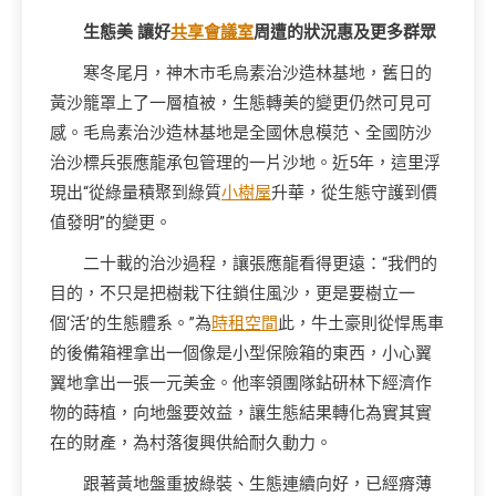
生態美 讓好
共享會議室
周遭的狀況惠及更多群眾
寒冬尾月，神木市毛烏素治沙造林基地，舊日的
黃沙籠罩上了一層植被，生態轉美的變更仍然可見可
感。毛烏素治沙造林基地是全國休息模范、全國防沙
治沙標兵張應龍承包管理的一片沙地。近5年，這里浮
現出“從綠量積聚到綠質
小樹屋
升華，從生態守護到價
值發明”的變更。
二十載的治沙過程，讓張應龍看得更遠：“我們的
目的，不只是把樹栽下往鎖住風沙，更是要樹立一
個‘活’的生態體系。”為
時租空間
此，牛土豪則從悍馬車
的後備箱裡拿出一個像是小型保險箱的東西，小心翼
翼地拿出一張一元美金。他率領團隊鉆研林下經濟作
物的蒔植，向地盤要效益，讓生態結果轉化為實其實
在的財產，為村落復興供給耐久動力。
跟著黃地盤重披綠裝、生態連續向好，已經瘠薄