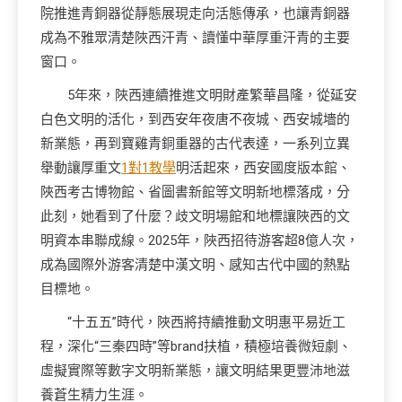
院推進青銅器從靜態展現走向活態傳承，也讓青銅器
成為不雅眾清楚陜西汗青、讀懂中華厚重汗青的主要
窗口。
5年來，陜西連續推進文明財產繁華昌隆，從延安
白色文明的活化，到西安年夜唐不夜城、西安城墻的
新業態，再到寶雞青銅重器的古代表達，一系列立異
舉動讓厚重文
1對1教學
明活起來，西安國度版本館、
陜西考古博物館、省圖書新館等文明新地標落成，分
此刻，她看到了什麼？歧文明場館和地標讓陜西的文
明資本串聯成線。2025年，陜西招待游客超8億人次，
成為國際外游客清楚中漢文明、感知古代中國的熱點
目標地。
“十五五”時代，陜西將持續推動文明惠平易近工
程，深化“三秦四時”等brand扶植，積極培養微短劇、
虛擬實際等數字文明新業態，讓文明結果更豐沛地滋
養蒼生精力生涯。