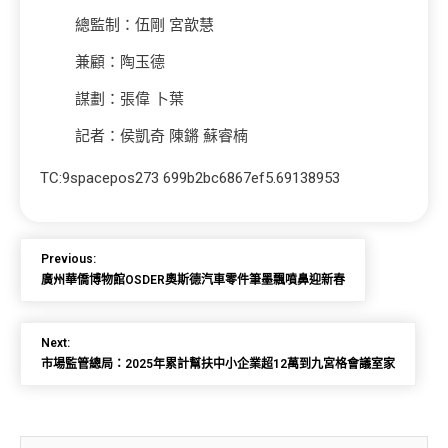
總監制：伍剛 宮歆慧
兼顧：陶玉德
謀劃：張偉 卜葉
記者：侯凱奇 陳鏘 蘇睿楠
TC:9spacepos273 699b2bc6867ef5.69138953
Previous:
廣州華僑博物館OSDER奧斯德汽車零件筆墨飄噴鼻迎新春
Next:
市場監管總局：2025年累計幫扶中小企業超12萬到九宮格會議室家