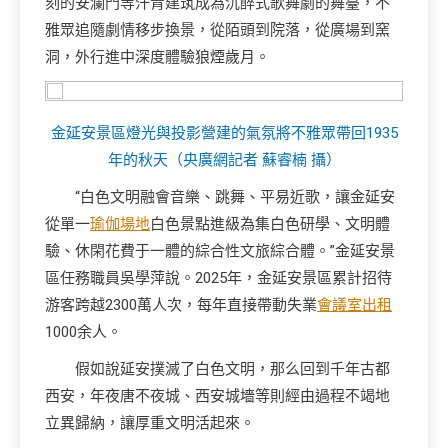
刻的安瀾門等汗青建筑成為沉醉式歌舞劇的舞臺，不
雅眾追隨劇情移步換景，從陌頭到院落，從廣場到窯
洞，外行進中深度體驗狼煙歲月。
金延安景區燈光與投影營建的氣氛將不雅眾帶回1935
年的秋天（央廣網記者 蘇睿楠 攝）
“白色文明融會音樂、跳舞、平易近歌，讓金延安
從單一
瑜伽場地
白色景點進級為集白色研學、文明體
驗、休閑花費于一體的綜合性文旅綜合體。”金延安景
區任務職員吳學萍說。2025年，金延安景區累計招待
游客跨越2300萬人次，每年直接帶動失業
會議室出租
1000余人。
假如說延安撲滅了白色文明，那么回到千年古都
西安，年夜唐不夜城、西安城墻等則經由過程不竭地
立異歸納，讓厚重文明活起來。