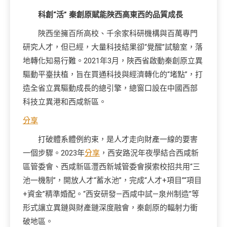
科創“活” 秦創原賦能陜西高東西的品質成長
陜西坐擁百所高校、千余家科研機構與百萬專門
研究人才，但已經，大量科技結果卻“覺醒”試驗室，落
地轉化知易行難。2021年3月，陜西省啟動秦創原立異
驅動平臺扶植，旨在買通科技與經濟轉化的“堵點”，打
造全省立異驅動成長的總引擎，總窗口設在中國西部
科技立異港和西咸新區。
分享
打破體系體例約束，是人才走向財產一線的要害
一個步驟。2023年
分享
，西安路況年夜學結合西咸新
區管委會、西咸新區灃西新城管委會摸索校招共用“三
池一機制”，開放人才“蓄水池”，完成“人才+項目”“項目
+資金”精準婚配。“西安研發—西咸中試—泉州制造”等
形式讓立異鏈與財產鏈深度融會，秦創原的輻射力衝
破地區。