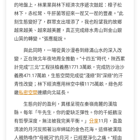
的地盤上，林果業與林下經濟次序遞次鼓起：樟子松
林下，赤松茸、牛肝菌等迎來一茬又一茬的豐產。“此
刻生態變好了，群眾支出增添了，我也盼望我的故鄉
越來越美、越來越美麗，真正完成綠水青山到金山銀
山質的轉變。”張應龍說。
與此同時，一場從黃沙漫卷到綠滿山水的深入改
變，正在陜北年夜地周全推動。“十四五”時代，陜西累
計完成“三北”工程扶植義務1771.3萬畝，完成防沙治沙
義務471.17萬畝，生態空間完成從“淺綠”到“深綠”的汗
青性改變；林下經濟應用林空中積1175萬畝，綠色邦
畿
私密空間
連續向北延長。
生態向好的盈利，異樣呈現在秦嶺南麓的漢陰
縣。每年「牛先生，你的愛缺乏彈性。你的千紙鶴沒
有哲學深度，無法被我完美平衡。」
分享
11月，盈盈
清波的月河反照著沿岸綿延的金色花海。這條被漢陰
人親熱喚作“母親河”的月河，已經歷淨化之痛。“經由