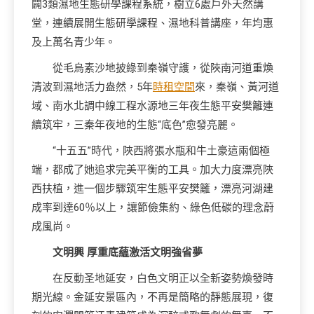
闢3類濕地生態研學課程系統，樹立6處戶外天然講
堂，連續展開生態研學課程、濕地科普講座，年均惠
及上萬名青少年。
從毛烏素沙地披綠到秦嶺守護，從陜南河道重煥
清波到濕地活力盎然，5年
時租空間
來，秦嶺、黃河道
域、南水北調中線工程水源地三年夜生態平安樊籬連
續筑牢，三秦年夜地的生態“底色”愈發亮麗。
“十五五”時代，陜西將張水瓶和牛土豪這兩個極
端，都成了她追求完美平衡的工具。加大力度漂亮陜
西扶植，進一個步驟筑牢生態平安樊籬，漂亮河湖建
成率到達60％以上，讓節儉集約、綠色低碳的理念蔚
成風尚。
文明興 厚重底蘊激活文明強省夢
在反動圣地延安，白色文明正以全新姿勢煥發時
期光線。金延安景區內，不再是簡略的靜態展現，復