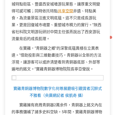
城特點街區、豐盛西安城墻游玩業態，讓厚重文明變
得可感可觸；同時依托特點
共享空間
非遺、特點美
食，為流量景區注進文明底蘊。這不只是成長游玩
業，更是回復城市魂靈、重塑城市精力的實行。”陜西
省社科院文明游玩研討中間主任張燕說出了西安游玩
流量背后的成長肌理。
在寶雞，“青銅器之鄉”的深摯底蘊異樣在立異表
達。“借助投影與三維動畫技巧，青銅器以全新的方法
浮現，讓游客可以或許清楚看到青銅器底部、外部等
遍地的銘文。”寶雞青銅器博物院院長寧亞瑩說。
寶雞青銅器博物院數字化何尊展廳吸引觀賞者沉醉式
不雅看（央廣網記者 侯凱奇 攝）
寶雞擁有商周青銅器2萬余件，青銅器上銘文內在
的事務彌補了諸多史料空缺。5年間，寶雞青銅器博物