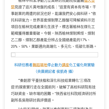
榆林中科潔凈動力立異研討院副院長盧巍
個人空
間
見證了這片黃地盤的成長：“這里有資本有市場，干
事創業的周遭的狀況也好，能讓我們安心搞科研。”依
托科研氣力，世界首套煤制聚乙醇酸可降解資料示范
項目在榆林完成產業化生孩子，標志著榆林在煤化工
範疇獲得嚴重衝破。今朝，陜西榆林煤制烯烴、煤制
乙二醇、煤制乙醇產能分辨占全國總產能的17%、
20%、50%，果斷邁向高端化、多元化、低碳化新路。
科研任務者
舞蹈場地
停止動力
講座
化工催化劑實驗
（央廣網記者 侯凱奇 攝）
“‘秦創原’平臺扶植和深化科技結果轉化‘三項改
造’的摸索實行走在全國前列，破解了高校科研院有技
巧缺資金、缺市場的困難。”陜西省社科院經濟研討所
副所長吳剛研討員評價道。