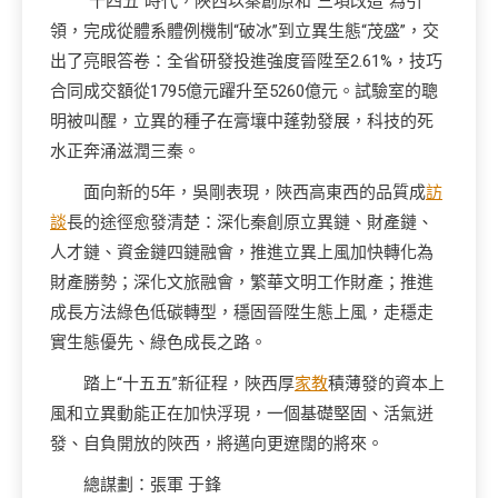
“十四五”時代，陜西以秦創原和“三項改造”為引
領，完成從體系體例機制“破冰”到立異生態“茂盛”，交
出了亮眼答卷：全省研發投進強度晉陞至2.61%，技巧
合同成交額從1795億元躍升至5260億元。試驗室的聰
明被叫醒，立異的種子在膏壤中蓬勃發展，科技的死
水正奔涌滋潤三秦。
面向新的5年，吳剛表現，陜西高東西的品質成
訪
談
長的途徑愈發清楚：深化秦創原立異鏈、財產鏈、
人才鏈、資金鏈四鏈融會，推進立異上風加快轉化為
財產勝勢；深化文旅融會，繁華文明工作財產；推進
成長方法綠色低碳轉型，穩固晉陞生態上風，走穩走
實生態優先、綠色成長之路。
踏上“十五五”新征程，陜西厚
家教
積薄發的資本上
風和立異動能正在加快浮現，一個基礎堅固、活氣迸
發、自負開放的陜西，將邁向更遼闊的將來。
總謀劃：張軍 于鋒