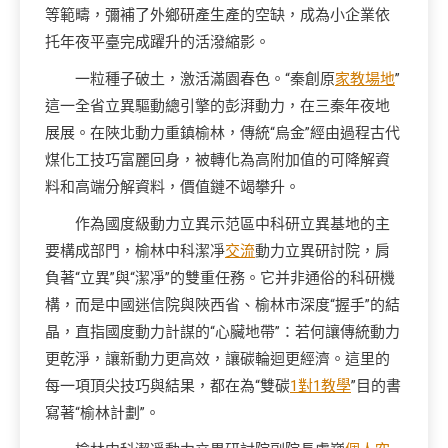
等範疇，彌補了外鄉研產生產的空缺，成為小企業依
托年夜平臺完成躍升的活潑縮影。
一粒種子破土，激活滿園春色。“秦創原
家教場地
”
這一全省立異驅動總引擎的彭湃動力，在三秦年夜地
展展。在陜北動力重鎮榆林，傳統“烏金”經由過程古代
煤化工技巧富麗回身，被轉化為高附加值的可降解資
料和高端分解資料，價值鏈不竭攀升。
作為國度級動力立異示范區中科研立異基地的主
要構成部門，榆林中科潔凈
交流
動力立異研討院，肩
負著“立異”與“潔凈”的雙重任務。它并非通俗的科研機
構，而是中國迷信院與陜西省、榆林市深度“握手”的結
晶，直指國度動力計謀的“心臟地帶”：若何讓傳統動力
更乾淨，讓新動力更高效，讓碳輪迴更經濟。這里的
每一項頂尖技巧與結果，都在為“雙碳
1對1教學
”目的書
寫著“榆林計劃”。