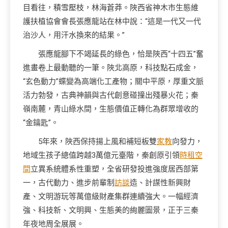
目看往，積雪壓枝，林海蒼莽。陜西省神木市生態維
護扶植協會會長張應龍站在林中說：“這是一代又一代
治沙人，用汗水換來的結果。”
張應龍腳下不竭延長的綠色，恰是陜西“十四五”奮
進畫卷上最動聽的一筆。陜北高原，科技點石成金，
“玄色動力”蝶變為高端化工產物；關中平原，厚重文脈
活力勃發，古典神韻與古代創意碰撞出殘暴火花；秦
嶺南麓，青山綠水間，生態價值正轉化為群眾增收的
“金鑰匙”。
5年來，陜西保持揚上風和補短板雙
家教
向發力，
地域生孩子總值跨越3萬億元臺階，秦創原引領
時租空
間
立異系統體系性重塑，全省研發投進強度居西部第
一，古代動力、進步前輩制
訪談
造、計謀性新興財
產、文明游玩等萬億級財產集群連續強大。一幅經濟
強、科技新、文明興、生態美的絢麗圖景，正于三秦
年夜地周全展展。