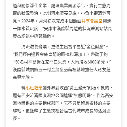
過程關停淨化企業，處理農業面源淨化，實行生態周
遭的狀況整治，此刻河水清亮見底，小魚小蝦清楚可
見。2024年，月河初次完成兩個斷面
共享會議室
到達
一類水質尺度。”安康市漢陰縣周遭的狀況監測站站長
黃杰語氣中透著驕傲。
清流滋養膏壤，更催生出富平易近“金色財產”。
“我們經由過程金絲皇菊的蒔植和深加工，帶動了約
150名村平易近在家門口失業，人均增收6000多元。”
漢陰縣城關鎮五一村金絲皇菊蒔植基地擔任人蔣友蓮
高興地說。
轉
小班教學
變外界對陜西“黃土漫天”刻板印象的，
還有西安浐灞國度濕地公園這顆“生態明珠”。作為西安
濕地體系的主要構成部門，它不只是留鳥遷移的主要
驛站，更詮釋了生態扶植晉陞古代城市成長的活潑途
徑。