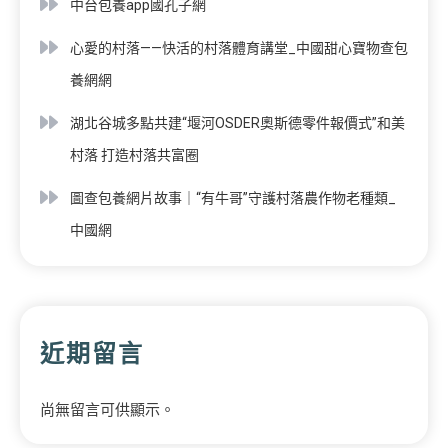
中台包養app國孔子網
心愛的村落——快活的村落體育講堂_中國甜心寶物查包
養網網
湖北谷城多點共建“堰河OSDER奧斯德零件報價式”和美
村落 打造村落共富圈
圖查包養網片故事｜“有牛哥”守護村落農作物老種類_
中國網
近期留言
尚無留言可供顯示。