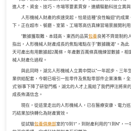
進人才、資金、技巧、市場等要素貫穿，連續驅動科技立異與
人形機械人財產的疾速突起，恰是這種“良性輪迴”的成
下，正在超市、餐廳、室第、工場等高仿真練習場景展開利用
“數據獲取難、本錢高、東西的品質
包養
良莠不齊是制約人
指出，人形機械人財產成長的焦點堵點在于“數據饑渴”。為
天可產出有用數據超2萬條，年產數百萬條真機練習數據，相
械人財產化過程。
與此同時，湖北人形機械人立異中間以“一年起步、三年
業供給配套，今朝已吸引一批零件及焦點零部件企業湊集，全財
式’辦事下降了研發門檻，湖北的人才上風給了我們押注將來
成長佈滿信念。
現在，從這里走出的人形機械人，已在醫療安康、電力巡
巧結果加快轉化為財產實效。
從試驗
包養俱樂部
室的“0到1”，到財產利用的“1到N”