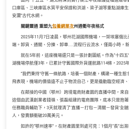
口庫區、三峽庫區水質平安保證和洪湖、梁子湖等重點湖庫生
安瀾”古代水網。
關鍵靈通 重塑九
包養網單次
州通衢年夜格式
2025年11月7日凌晨，鄂州花湖國際機場，一架埃塞
端。卸貨、通關、分揀、卸車……流程行云流水，僅兩小時，
就在5年前，這座機場還只是一張計劃圖紙。作為“十四
湖機場停航僅3年，已累計守舊國際外貨運航路114條，2025
“我們秉持‘守舊一條航路，培養一個財產，構建一種生態
飛表現，機場的價值遠不止于物流自己，更是撬動臨空經濟、
在鄰接的中國（鄂州）跨境電商財產園的直播中間，來自
這個由武漢創業者錢嶺、張磊組建的電商團隊，底本只是抱著
任務職員輔助下，3天就理清了‘直播－打包－清關－發貨’全鏈
人，發賣額衝破20萬美元。
如許的“鄂州速率”，在財產園里到處可見：1個月“長”出