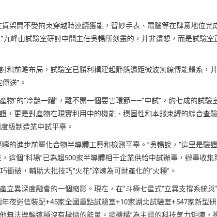
在貨架間不受拘束穿越時連續獲能，智妙手表、電腦等在肆意地位完
。”九峰山試驗室研討中間主任吳暢所刻畫的，并非遠想，而是試驗室
討和前瞻布局，試驗室已勝利構建起靜態遠距微波無線傳能體系，
傳送”。
“產物”的“冷艷一躍”，離不開一個要害環節——“中試”，約七成的試驗
證，更是對產物在現實利用中的機能、穩固性和本錢束縛的綜合查
國度級制造業中試平臺。
範疇的進步前輩化合物半導體工藝和檢測平臺。”吳暢說，“這里是驗
來，這個“科場”已為超500家半導體相干企業供給中試辦事，辦事收集
巧衝破，輔助大批技巧“火花”淬煉為可財產化的“火種”。
產立異深度融會的一個縮影。現在，在“斗極七星式”立異支撐系統與
年夜迷信裝配+45家全國重點試驗室+10家湖北試驗室+547家新型研
他無法理解這種沒有標價的能量。發機構”為主體的科技氣力矩陣，