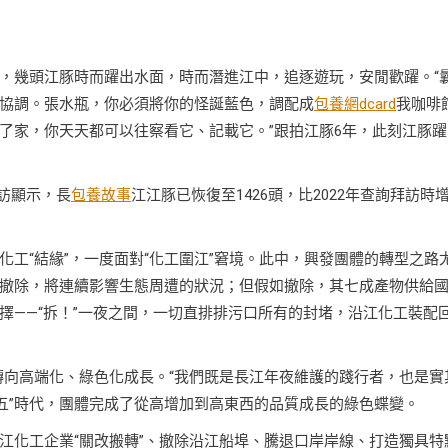
，幾頭江豚時而躍出水面，時而潛進江中，追逐遊玩，安閒歡躍。“
協調。張水瓶，你必須將你的怪誕藍色，調配成
包養網dcard
我咖啡
了家，你天天都可以往察看它、記載它。”跟拍江豚6年，此刻江豚躍
拜訪顯示，長
包養故事
江江豚已恢復至1426頭，比2022年查詢拜訪時
工“結緣”，一度面對“化工圍江”窘境。此中，興發團體的轉型之路
撤除，將連續影響生態周遭的狀況；但假如撤除，其七成產物供給
擇——“拆！”一夜之間，一切直排排污口所有的封堵，沿江化工裝配
心轉向高端化、綠色化成長。“我們既是長江年夜維護的踐行者，也是實
五”時代，團體完成了從高增加到高東西的品質成長的綠色蝶變。
江化工企業“關改搬轉”、撤除沿江船埠、騰退口岸岸線、打造獨具特