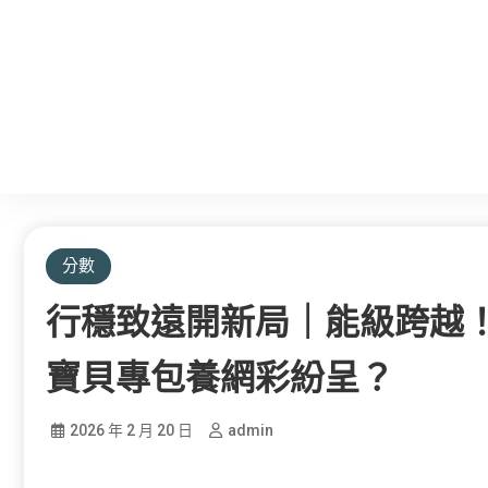
分數
行穩致遠開新局｜能級跨越！
寶貝專包養網彩紛呈？
2026 年 2 月 20 日
admin