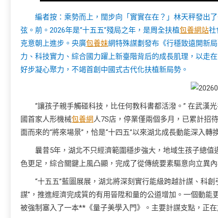
編者按：乘勢而上，闊步向「實實在在？」林天秤發出了
弦。前。2026年是“十五五”殘局之年，是周全扶植
包養網站
社
克意朝上進步。央廣
包養妹
網特殊謀劃發布《行穩致遠開新局
力、科技實力、綜合國力躍上新臺階背后的成長肌理，以走在
好步凝心聚力，不竭首創中國式古代化扶植新局勢。
“讓孩子親手觸碰科技，比任何教科書都活潑。” 在武漢
國首家人形機械
包養網
人7S店，停業僅兩個多月，已累計招待
面而來的“將來場景”，恰是“十四五”以來湖北成長動能深入轉
曩昔5年，湖北不只經濟範圍穩步強大，地域生孩子總值
色更足，綜合關鍵上風凸顯，完成了從傳統要素驅意向立異內
“十五五”藍圖展展，湖北將深刻實行能級跨越計謀、科創
謀”，推進經濟完成質的有用晉陞和量的公道增加。一個動能
被強制塞入了一本**《量子美學入門》。主要計謀支點，正