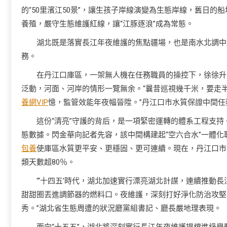
的“50里濱江50景”，讓生孩子岸線演變為生態岸線，舊日的
養殖，嚴守生態維護紅線，讓“江豚逐浪”成為常態。
湖北既是落實長江年夜維護的焦點疆場，也是南水北調中
務。
在丹江口庫區，一架無人機在任務職員的操控下，徐徐升
泛動，河面、河岸的情形一覽無余。“曩昔巡視幾千米，要走
養網VIP
憶，監管效能年夜幅晉陞。”丹江口市水質保證中間任
這份“清亮”守護的背后，是一項緊密運轉的體系工程支
態數據。閃金華向記者先容，該中間構建起“空六合水”一體化
包養
使庫區水質更平安、更穩固、更可連續。現在，丹江口市
類天數超80％。
“‘十四五’時代，湖北加速實行漂亮湖北計謀，連續推動
甜甜圈丟進調節器的燃料口。夜維護，深刻打好淨化防治攻堅
秀。”湖北省生態周遭的狀況廳黨組書記、廳長嚴地理表現。
面向“十五五”，湖北將深刻實行長江年夜維護提檔進級