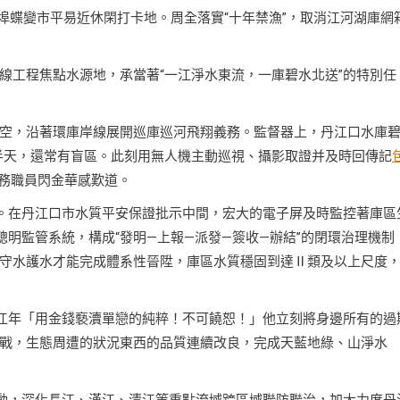
船埠蝶變市平易近休閑打卡地。周全落實“十年禁漁”，取消江河湖庫網
線工程焦點水源地，承當著“一江淨水東流，一庫碧水北送”的特別任
空，沿著環庫岸線展開巡庫巡河飛翔義務。監督器上，丹江口水庫
半天，還常有盲區。此刻用無人機主動巡視、攝影取證并及時回傳記
務職員閃金華感歎道。
持。在丹江口市水質平安保證批示中間，宏大的電子屏及時監控著庫區
聰明監管系統，構成“發明—上報—派發—簽收—辦結”的閉環治理機制
守水護水才能完成體系性晉陞，庫區水質穩固到達Ⅱ類及以上尺度
長江年「用金錢褻瀆單戀的純粹！不可饒恕！」他立刻將身邊所有的過
戰，生態周遭的狀況東西的品質連續改良，完成天藍地綠、山淨水
舉動，深化長江、漢江、清江等重點流域跨區域聯防聯治，加大力度丹