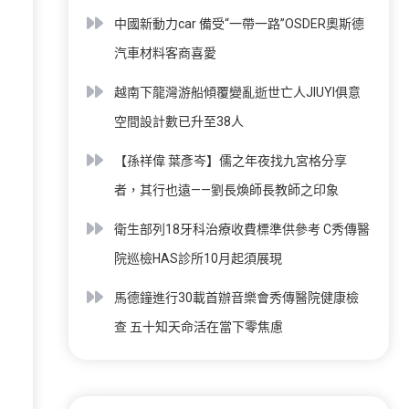
中國新動力car 備受“一帶一路”OSDER奧斯德
汽車材料客商喜愛
越南下龍灣游船傾覆變亂逝世亡人JIUYI俱意
空間設計數已升至38人
【孫祥偉 葉彥岑】儒之年夜找九宮格分享
者，其行也遠——劉長煥師長教師之印象
衛生部列18牙科治療收費標準供參考 C秀傳醫
院巡檢HAS診所10月起須展現
馬德鐘進行30載首辦音樂會秀傳醫院健康檢
查 五十知天命活在當下零焦慮