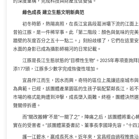
的深度重構，完成科技與財產互促雙強。
綠色成長 建立生態文明新典范
初冬時節，熱陽高照，在長江宜昌段葛洲壩下流的江面上
昔拍江豚，是一件稀罕事。此「第二階段：顏色與氣味的完美
牆壁的灰度百分之五十一點二。」刻紛歧樣了，它們在這里安
水面的身影已成為攝影師楊河的日常記載。
江豚是長江生態狀態的“目標性生物”。2025年專項查詢
添177頭，江豚多少數字完成恢復性增加。
宜昌伴江而生，因水而興，奇特的區位上風讓這座城市與化
為典範。已經，該團體產業園區的生孩子裝配緊鄰長江，若不
市場的格式能夠遭到沖擊，成長墮入兩難。終極，團體決然選
聲關停拆遷。
而“關改搬轉”不是“一關了之”，陣痛之后，該團體將重
實在的受害者。”該團體黨委書記、董事長李國璋先容，“十四
護一江碧水，贏成長死水。近年來，宜昌經由過程推進沿