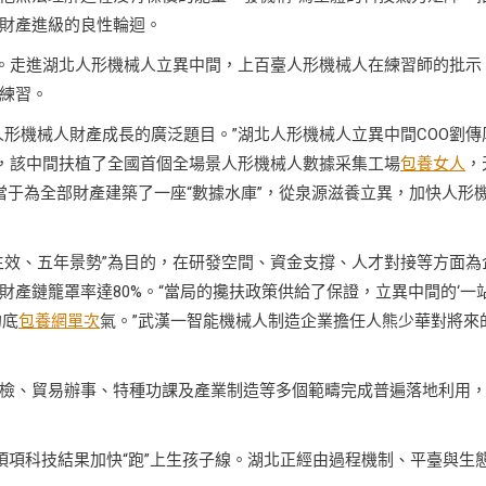
財產進級的良性輪迴。
果。走進湖北人形機械人立異中間，上百臺人形機械人在練習師的批示
練習。
形機械人財產成長的廣泛題目。”湖北人形機械人立異中間COO劉傳
此，該中間扶植了全國首個全場景人形機械人數據采集工場
包養女人
，
當于為全部財產建築了一座“數據水庫”，從泉源滋養立異，加快人形
生效、五年景勢”為目的，在研發空間、資金支撐、人才對接等方面為
產鏈籠罩率達80%。“當局的攙扶政策供給了保證，立異中間的‘一
的底
包養網單次
氣。”武漢一智能機械人制造企業擔任人熊少華對將來
檢、貿易辦事、特種功課及產業制造等多個範疇完成普遍落地利用
，一項項科技結果加快“跑”上生孩子線。湖北正經由過程機制、平臺與生