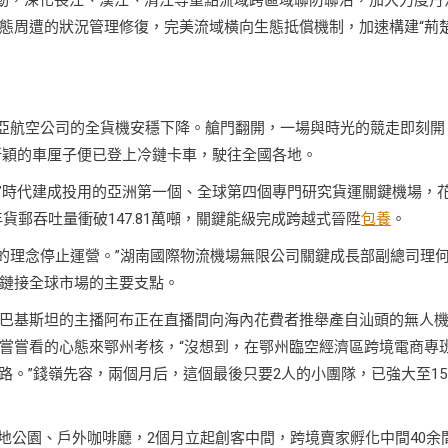
態周遭的狀況管理修復，完美流域橫向生態抵償機制，加速構建“荊
俄比亞航空公司的全貨機安穩下降。艙門翻開，一場與時光的競走即刻開
新穎的車厘子便已登上冷鏈卡車，駛往全國各地。
五”時代建成投用的亞洲第一個、全球第四個專門研究貨運關鍵機場，
年貨郵吞吐量衝破147.81萬噸，關鍵能級完成跨越式晉陞
包養
。
’的理念停止運營。”湖南國際物流機場無限公司關鍵成長部副總司理
鏈接全球市場的主要支點。
巴基斯坦的主播阿布正在直播間向海內花費者推舉產自汕頭的無人
嘗嘗看的心態來鄂州考核，“沒想到，在鄂州臨空經濟區跨境電商專
路。”錢嶺先容，兩個月后，這個最後只要2人的小團隊，已強大至15
濕地公園、戶外咖啡廳，2個月立起創客中間，跨境賣家孵化中間40余