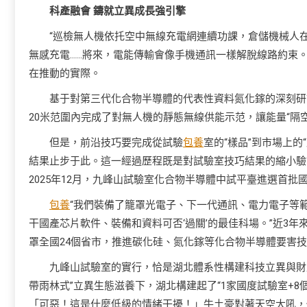
科產融會 鑄就立異成長強引擎
“巡檢無人機依托空中無線充電網連續功課，倉儲機械人
無感充電……將來，電能傳輸會像手機通訊一樣解脫線路約束
在推動的實際。
基于對第三代化合物半導體的代表性資料氮化鎵的深刻研
20米范圍內完成了對無人機的靜態無線供能示范，讓能量“隔空
但是，前沿技巧要完成從試驗
包養
室的“樣品”到市場上的
結果止步于此。這一經過歷程既是對試驗室技巧結果的縮小驗
2025年12月，九峰山試驗室化合物半導體中試平臺進選首批
包養
“我們裝備了籠罩光電子、下一代通訊、電力電子等
干國產芯片軟件、裝備和資料可否‘過關’的最佳科場。”近3年
罩全國24個省市，推進碳化硅、氮化鎵等化合物半導體要害技
九峰山試驗室的實行，恰是湖北體系性構建科技立異與財
帶雨林式”立異生態滋養下，湖北構建起了“1家國度試驗室+8個
「可惡！這是什麼低級的情緒干擾！」牛土豪對著天空大吼，