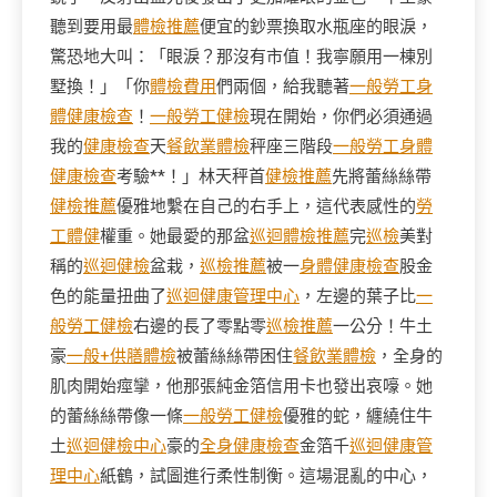
聽到要用最
體檢推薦
便宜的鈔票換取水瓶座的眼淚，
驚恐地大叫：「眼淚？那沒有市值！我寧願用一棟別
墅換！」「你
體檢費用
們兩個，給我聽著
一般勞工身
體健康檢查
！
一般勞工健檢
現在開始，你們必須通過
我的
健康檢查
天
餐飲業體檢
秤座三階段
一般勞工身體
健康檢查
考驗**！」林天秤首
健檢推薦
先將蕾絲絲帶
健檢推薦
優雅地繫在自己的右手上，這代表感性的
勞
工體健
權重。她最愛的那盆
巡迴體檢推薦
完
巡檢
美對
稱的
巡迴健檢
盆栽，
巡檢推薦
被一
身體健康檢查
股金
色的能量扭曲了
巡迴健康管理中心
，左邊的葉子比
一
般勞工健檢
右邊的長了零點零
巡檢推薦
一公分！牛土
豪
一般+供膳體檢
被蕾絲絲帶困住
餐飲業體檢
，全身的
肌肉開始痙攣，他那張純金箔信用卡也發出哀嚎。她
的蕾絲絲帶像一條
一般勞工健檢
優雅的蛇，纏繞住牛
土
巡迴健檢中心
豪的
全身健康檢查
金箔千
巡迴健康管
理中心
紙鶴，試圖進行柔性制衡。這場混亂的中心，