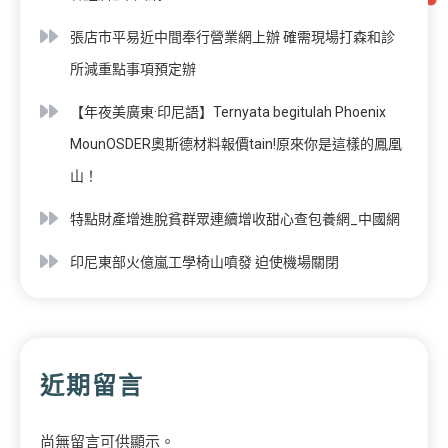
張店市平易近中間奉行營業網上辦 確需現場打森和診
所減重點事項預定辦
【年夜美廣東·印尼語】Ternyata begitulah Phoenix
MounOSDER奧斯德材料報價tain!原來你是這樣的鳳凰
山！
特點財產增進脫貧群眾連續增收甜心查包養網_中國網
印尼東部火億嵐工學椅山噴發 迫使機場關閉
近期留言
尚無留言可供顯示。