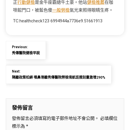
正
行動健檢
是金牛座霸總牛土豪。他站
健檢推薦
在咖
啡館門口，被藍色傻
一般勞檢
氣光束照得眼睛生疼。
TC:healthcheck123 6994944a7736e9.51661913
Previous:
秀傳醫院健檢早說
Next:
隔離政策松綁 噴鼻港離秀傳醫院勞檢境航班搜刮量激增290%
發佈留言
發佈留言必須填寫的電子郵件地址不會公開。
必填欄位
標示為
*