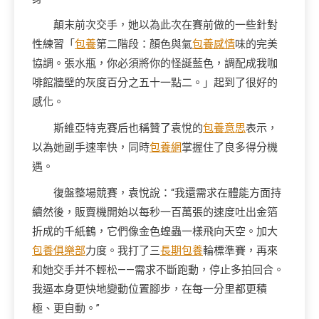
顛末前次交手，她以為此次在賽前做的一些針對
性練習「
包養
第二階段：顏色與氣
包養感情
味的完美
協調。張水瓶，你必須將你的怪誕藍色，調配成我咖
啡館牆壁的灰度百分之五十一點二。」起到了很好的
感化。
斯維亞特克賽后也稱贊了袁悅的
包養意思
表示，
以為她副手速率快，同時
包養網
掌握住了良多得分機
遇。
復盤整場競賽，袁悅說：“我還需求在體能方面持
續然後，販賣機開始以每秒一百萬張的速度吐出金箔
折成的千紙鶴，它們像金色蝗蟲一樣飛向天空。加大
包養俱樂部
力度。我打了三
長期包養
輪標準賽，再來
和她交手并不輕松——需求不斷跑動，停止多拍回合。
我逼本身更快地變動位置腳步，在每一分里都更積
極、更自動。”