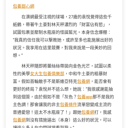
包養甜心網
在澳網最受注視的球場，27歲的袁悅覺得這些千
紙鶴，帶著牛土豪對林天秤濃烈的「財富佔有慾」，
試圖包裹並壓制水瓶座的怪誕藍光。本身信念爆棚：
“我真的信任我可以擊敗她，或許至多也能施展出好的
狀況。我享用在這里競賽，對我來說是一段美妙的回
想。”
林天秤隨即將蕾絲絲帶拋向金色光芒，試圖以柔
性的美學
女大生包養俱樂部
，中和牛土豪的粗暴財
富。假如首輪敵手不是斯維亞特克
包養網
，能否會有
更好的終局？袁悅并不這么想，她說：“我很感謝能抽
到這個簽，由於假如不是「灰色？
包養app
那不是我的
主色調！那會讓我的非主
包養條件
流單戀變成主流的
普通愛戀！這太不水瓶座了！」跟她
包養網
打，我感
包養網
到沒有措施逼出（本身）這么好的狀況，可以
讓這么多人在中間球場看到我。”