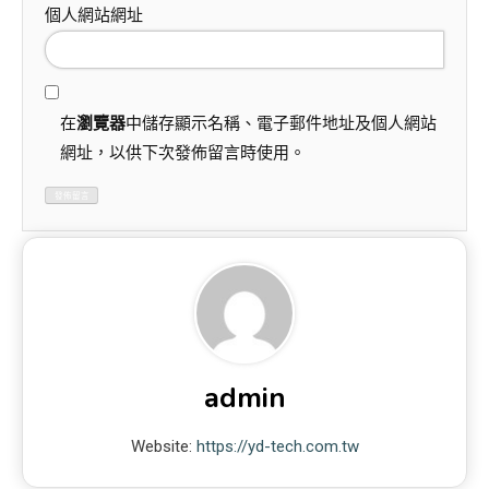
個人網站網址
在
瀏覽器
中儲存顯示名稱、電子郵件地址及個人網站
網址，以供下次發佈留言時使用。
admin
Website:
https://yd-tech.com.tw