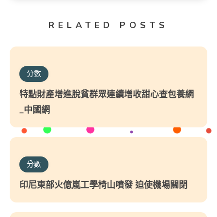
RELATED POSTS
分數
特點財產增進脫貧群眾連續增收甜心查包養網
_中國網
分數
印尼東部火億嵐工學椅山噴發 迫使機場關閉