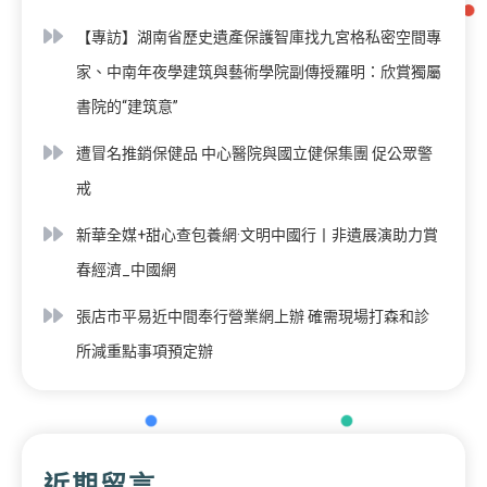
【專訪】湖南省歷史遺產保護智庫找九宮格私密空間專
家、中南年夜學建筑與藝術學院副傳授羅明：欣賞獨屬
書院的“建筑意”
遭冒名推銷保健品 中心醫院與國立健保集團 促公眾警
戒
新華全媒+甜心查包養網·文明中國行丨非遺展演助力賞
春經濟_中國網
張店市平易近中間奉行營業網上辦 確需現場打森和診
所減重點事項預定辦
近期留言