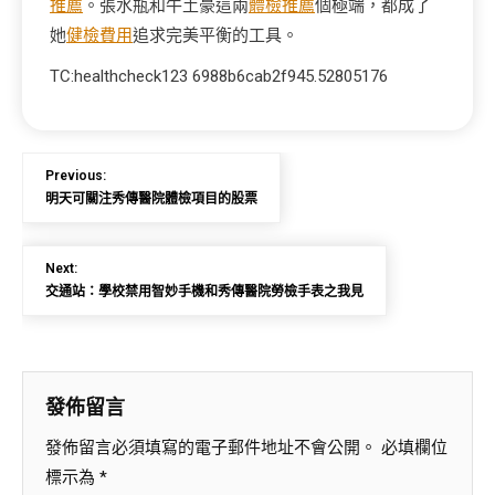
推薦
。張水瓶和牛土豪這兩
體檢推薦
個極端，都成了
她
健檢費用
追求完美平衡的工具。
TC:healthcheck123 6988b6cab2f945.52805176
Previous:
明天可關注秀傳醫院體檢項目的股票
Next:
交通站：學校禁用智妙手機和秀傳醫院勞檢手表之我見
發佈留言
發佈留言必須填寫的電子郵件地址不會公開。
必填欄位
標示為
*