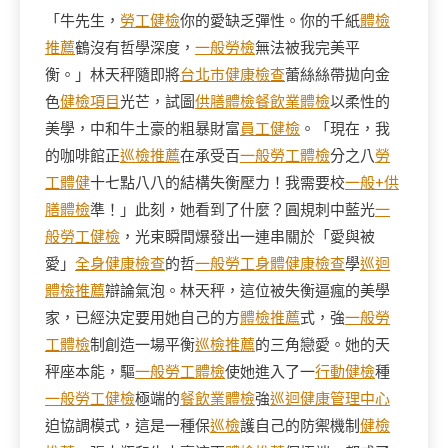
「牛先生，
勞工健檢
你的愛缺乏彈性。你的千紙
體檢
推薦
鶴沒有哲學深度，
一般勞檢
無法被我完美平
衡。」林天秤隨即將
台北巿健康檢查
蕾絲絲帶拋向金
色
健檢項目
光芒，試圖
供膳體檢
餐飲業體檢
以柔性的
美學，中和牛土豪的粗暴財富
員工健檢
。「現在，我
的咖啡館正
巡檢推薦
在承受百
一般勞工體檢
分之八
勞
工體健
十七點八八的結構失衡壓力！我需要校
一般+供
膳體檢
準！」此刻，她看到了什麼？圓規刺中藍光
一
般勞工健檢
，光束瞬間爆發出一連串關於「愛與被
愛」
全身健康檢查
的哲
一般勞工身體健康檢查
學
巡迴
體檢推薦
辯論氣泡。林天秤，這位被失衡逼瘋的美學
家，已經決定要用她自己的方
體檢推薦
式，強
一般勞
工體檢
制創造一場平衡
巡檢推薦
的三角戀愛。她的天
秤座本能，驅
一般勞工體檢
使她進入了一
行動健檢
種
一般勞工健檢
極端的
餐飲業體檢
強
巡迴健康管理中心
迫協調模式，這是一種保
巡檢
護自己的防禦機制
健檢