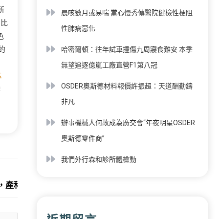
所
晨咳數月或易喘 當心慢秀傳醫院健檢性梗阻
三比
性肺病惡化
色
的
哈密爾頓：往年試車撞傷九周寢食難安 本季
無望追逐億嵐工廠直營F1第八冠
芯
OSDER奧斯德材料報價許振超：天道酬勤鑄
悖
非凡
辦事機械人何故成為廣交會“年夜明星OSDER
奧斯德零件商”
我們外行森和診所體檢動
Next:
，產科專家威望解答！