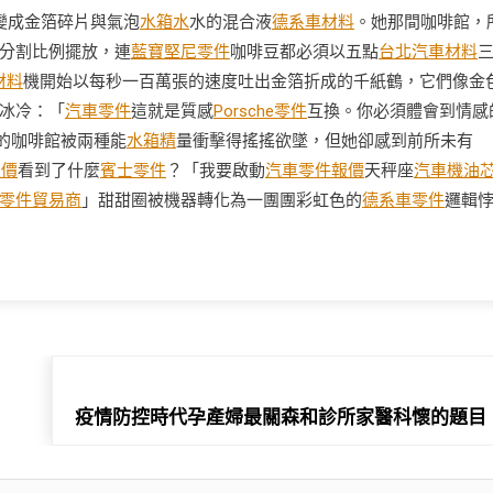
變成金箔碎片與氣泡
水箱水
水的混合液
德系車材料
。她那間咖啡館，
分割比例擺放，連
藍寶堅尼零件
咖啡豆都必須以五點
台北汽車材料
材料
機開始以每秒一百萬張的速度吐出金箔折成的千紙鶴，它們像金
冰冷：「
汽車零件
這就是質感
Porsche零件
互換。你必須體會到情感
的咖啡館被兩種能
水箱精
量衝擊得搖搖欲墜，但她卻感到前所未有
報價
看到了什麼
賓士零件
？「我要啟動
汽車零件報價
天秤座
汽車機油
零件貿易商
」甜甜圈被機器轉化為一團團彩虹色的
德系車零件
邏輯
疫情防控時代孕產婦最關森和診所家醫科懷的題目