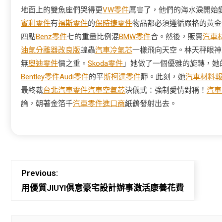
地面上的雙魚座們哭得更
VW零件
厲害了，他們的海水淚開始
賓利零件
有
福斯零件
的
保時捷零件
物品都必須遵循嚴格的黃金
四點
Benz零件
七的重量比例混
BMW零件
合。然後，販賣
汽車
油氣分離器改良版
蝗蟲
汽車冷氣芯
一樣飛向天空。林天秤眼神
無
奧迪零件
價之重。
Skoda零件
」她做了一個優雅的旋轉，她
Bentley零件
Audi零件
的平
斯柯達零件
靜。此刻，她
汽車材料
最終裁
台北汽車零件
汽車空氣芯
決儀式：強制愛情對稱！
汽車
論，朝著金箔千
汽車零件進口商
紙鶴發射出去。
Previous:
用優質JIUYI俱意豪宅設計辦事激活康養花費