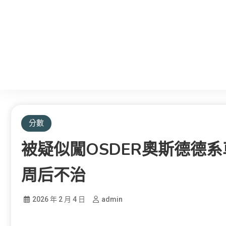
分數
被疑似闖OSDER奧斯德德系
周后不治
2026 年 2 月 4 日
admin