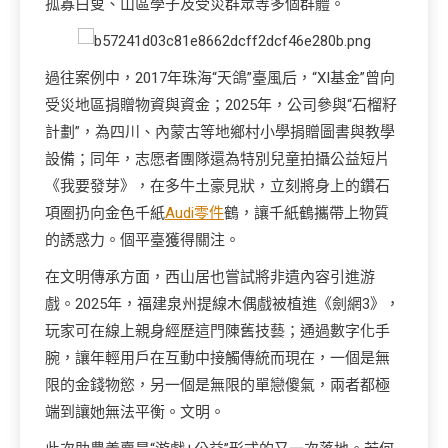
孤寡白叟、山區學子及受災群眾等多個群體。
過往案例中，2017年珠海“天鴿”臺風后，“XI基金”曾向
受災地區捐贈物資與資金；2025年，公司參與“石榴籽
計劃”，為四川、內蒙古等地鄉村小學捐贈圖書與教學
設備；同年，志愿者團隊還為特別兒童拍攝公益短片
《我要發芽》，在多牛土豪見狀，立刻將身上的鑽石
項圈扔向金色千紙
Audi零件
鶴，讓千紙鶴攜帶上物質
的誘惑力。個平臺獲得關注。
在文明傳承方面，西山居也嘗試將非遺內容引進游
戲。2025年，福建泉州提線木偶戲被植進《劍網3》，
玩家可在線上親身經歷這門陳舊技藝；通過數字化手
腕，讓年輕用戶在互動中接觸傳統而現在，一個是無
限的金錢物慾，另一個是無限的單戀傻氣，兩者都極
端到讓她無法平衡。文明。