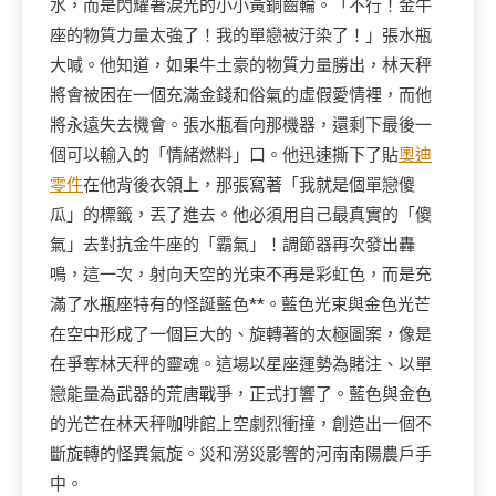
水，而是閃耀著淚光的小小黃銅齒輪。「不行！金牛
座的物質力量太強了！我的單戀被汙染了！」張水瓶
大喊。他知道，如果牛土豪的物質力量勝出，林天秤
將會被困在一個充滿金錢和俗氣的虛假愛情裡，而他
將永遠失去機會。張水瓶看向那機器，還剩下最後一
個可以輸入的「情緒燃料」口。他迅速撕下了貼
奧迪
零件
在他背後衣領上，那張寫著「我就是個單戀傻
瓜」的標籤，丟了進去。他必須用自己最真實的「傻
氣」去對抗金牛座的「霸氣」！調節器再次發出轟
鳴，這一次，射向天空的光束不再是彩虹色，而是充
滿了水瓶座特有的怪誕藍色**。藍色光束與金色光芒
在空中形成了一個巨大的、旋轉著的太極圖案，像是
在爭奪林天秤的靈魂。這場以星座運勢為賭注、以單
戀能量為武器的荒唐戰爭，正式打響了。藍色與金色
的光芒在林天秤咖啡館上空劇烈衝撞，創造出一個不
斷旋轉的怪異氣旋。災和澇災影響的河南南陽農戶手
中。