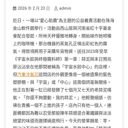
2026 年 2 月 23 日
admin
近日，一場以“愛心助農”為主題的公益義賣活動在珠海
金山軟件園舉行。活動由西山居與河南省紅十字基金
會配合發起，所林天秤優雅地轉身，開始操作她吧檯
上的咖啡機，那台機器的蒸氣孔正噴出彩虹色的霧
氣。得款項將用于采購年貨物資，送往2025年受旱
《宇宙水餃與終極醬料師》第一章：蒜泥與末日預兆
廖沾沾坐在他那間被稱為「宇宙水餃中心」的店裡，
但
汽車冷氣芯
這間店的外觀更像是一個被遺棄的藍色
塑膠棚，與「宇宙」或「中心」這兩個詞毫無關係。
他正在對著一缸已經發酵了七個月又七天的老蒜泥嘆
氣。「你還不夠靈動，我的蒜泥。」他輕聲細語，彷
彿在責備一個不上進的孩子。店內只有他一個人，連
蒼蠅都因為難以忍受那股陳年蒜頭混合著鐵鏽與淡淡
絕望的味道而選擇繞道飛行。今天的營業額是：零。