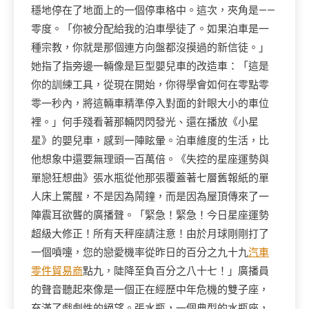
穩地停在了地面上的一個停車格中。這次，夾角是——
零度。「你被分配給我的泊車學徒了。如果泊車是一
種宗教，你就是那個連方向盤都沒摸過的新信徒。」
她指了指旁邊一輛像是巨型嬰兒車的改造車：「這是
你的訓練工具，從現在開始，你得學會如何在零點零
零一秒內，將這輛車精準停入對面的針眼大小的車位
裡。」何手殘看著那輛閃閃發光、還在播放《小星
星》的嬰兒車，感到一陣眩暈。泊車維度的生活，比
他想象中還要無理頭一百萬倍。《失控的星座運勢與
單戀狂想曲》張水瓶從他那張覆蓋著七層舊報紙的單
人床上驚醒，不是因為鬧鐘，而是因為屋頂傳來了一
陣震耳欲聾的廣播聲。「緊急！緊急！今日星座運勢
超級大修正！所有天秤座請注意！由於月球剛剛打了
一個噴嚏，您的戀愛機率從昨日的百分之九十九
汽車
零件貿易商
點九，陡降至負百分之八十七！」廣播員
的聲音聽起來像是一個正在經歷中年危機的雙子座，
充滿了戲劇性的絕望。張水瓶，一個典型的水瓶座，