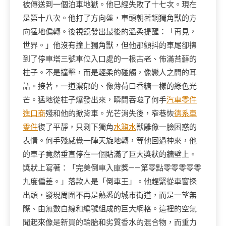
被傳送到一個泊車地獄。他已經失敗了十七次。現在
是第十八次。他打了方向盤，車頭朝著銅獨角獸的方
向猛地偏轉。後視鏡發出最後的溫柔提醒：「再見，
世界。」他沒有撞上獨角獸，但他那顫抖的車尾卻擦
到了停車塔三號車位入口處的一根古老、佈滿苔蘚的
柱子。不是撞擊，而是輕柔的碰觸，像戀人之間的耳
語。接著，一道濃郁的、像薄荷口香糖一樣的綠色光
芒。猛地從柱子爆發出來，瞬間吞噬了何手
汽車零件
進口商
殘和他的掀背車。光芒消失後，窄巷恢
德系車
零件
復了平靜，只剩下獨角
水箱水
獸雕像一臉困惑的
表情。何手殘感覺一陣天旋地轉，等他回過神來，他
的車子竟然垂直停在一個貼滿了巨大獎狀的牆壁上。
獎狀上寫著：「完美倒車入庫獎——第零點零零零零零
九度偏差。」落款人是「倒車王」。他趕緊從車窗探
出頭，發現周圍不再是熟悉的城市街道，而是一望無
際、由無數白線和編號組成的巨大網格。這裡的空氣
聞起來像是新買的輪胎和劣質香水的混合物，而重力