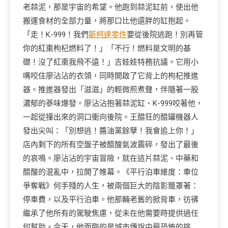
老蒜泥，那是宇宙的希望。他跑到蒜泥缸前，使出他
搬運食材的全部力量，將那口比他還胖的缸抱起。
「走！K-999！我們
斯柯達零件
要從後院逃跑！別再管
你的紅棗枸杞燃料了！」「不行！燃料是文明的基
礎！沒了紅棗我飛不遠！」吉娃娃特務抗議。它用小
嘴咬住廖沾沾的衣領，同時開啟了它背上的枸杞推進
器。推進器發出「滋滋」的輕微煎煮聲，伴隨著一股
濃郁的蔘味爆發。廖沾沾抱著蒜泥缸、K-999咬著他，
一起從撞出來的洞口衝向後院。王醋狂的醋罐機器人
發出尖叫：「別想逃！醬油黨餘孽！我會追上你！」
店內剩下的所有空盤子被醋酸氣波震碎，發出了最後
的哀鳴。廖沾沾的宇宙冒險，就在這片蒜泥、中藥和
醋酸的混亂中，拉開了帷幕。《平行泊車維度：車位
爭奪戰》何手殘的人生，被兩個巨大的陰影籠罩著：
停車費，以及平行泊車。他那輛老舊的掀背車，彷彿
繼承了他所有的駕駛焦慮，從未在他需要時提供過任
何幫助。今天，他面臨的是城市傳說中最恐怖的挑