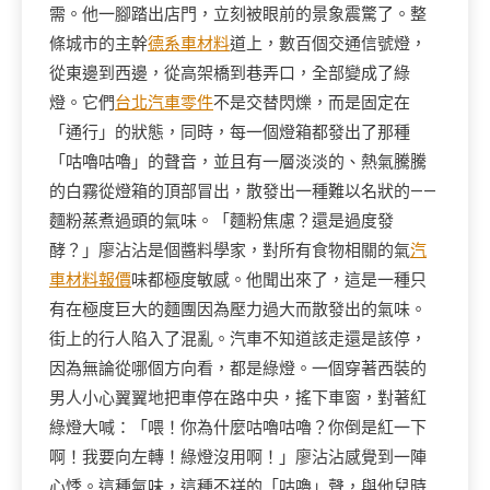
需。他一腳踏出店門，立刻被眼前的景象震驚了。整
條城市的主幹
德系車材料
道上，數百個交通信號燈，
從東邊到西邊，從高架橋到巷弄口，全部變成了綠
燈。它們
台北汽車零件
不是交替閃爍，而是固定在
「通行」的狀態，同時，每一個燈箱都發出了那種
「咕嚕咕嚕」的聲音，並且有一層淡淡的、熱氣騰騰
的白霧從燈箱的頂部冒出，散發出一種難以名狀的——
麵粉蒸煮過頭的氣味。「麵粉焦慮？還是過度發
酵？」廖沾沾是個醬料學家，對所有食物相關的氣
汽
車材料報價
味都極度敏感。他聞出來了，這是一種只
有在極度巨大的麵團因為壓力過大而散發出的氣味。
街上的行人陷入了混亂。汽車不知道該走還是該停，
因為無論從哪個方向看，都是綠燈。一個穿著西裝的
男人小心翼翼地把車停在路中央，搖下車窗，對著紅
綠燈大喊：「喂！你為什麼咕嚕咕嚕？你倒是紅一下
啊！我要向左轉！綠燈沒用啊！」廖沾沾感覺到一陣
心悸。這種氣味，這種不祥的「咕嚕」聲，與他兒時