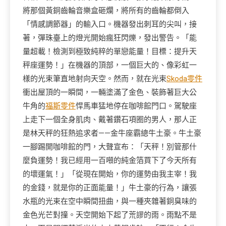
將那個黃銅齒輪音樂盒砸爛，將所有的齒輪都倒入
「情感調節器」的輸入口。機器發出刺耳的尖叫，接
著，彈珠臺上的燈光開始瘋狂閃爍，發出警告。「能
量超載！檢測到極致純粹的單戀能量！目標：提升天
秤座運勢！」在機器的頂部，一個巨大的、像彩虹一
樣的光束筆直地射向天空。然而，就在光束
Skoda零件
衝出屋頂的一瞬間，一輛塗滿了金色、裝飾著巨大公
牛角的
福斯零件
悍馬車猛地停在咖啡館門口。駕駛座
上走下一個全身肌肉、戴著鑽石項圈的男人，那人正
是林天秤的狂熱追求者——金牛座霸總牛土豪。牛土豪
一腳踢開咖啡館的門，大聲宣布：「天秤！別管那什
麼負運勢！我已經用一百噸的純金箔買下了今天所有
的壞運氣！」「從現在開始，你的運勢由我主宰！我
的金錢，就是你的正面能量！」牛土豪的行為，讓張
水瓶的光束在空中瞬間扭曲，與一種夾雜著銅臭味的
金色光芒對撞。天空開始下起了荒謬的雨。雨點不是