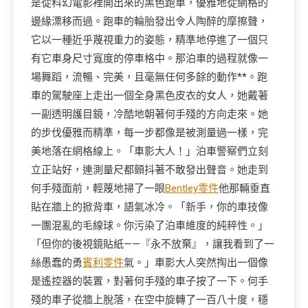
是從科幻電影裡開出來的黑色跑車，優雅地從網格的
邊緣漂移而過。跑車的輪胎發出令人陶醉的摩擦聲，
它以一種近乎蔑視重力的姿態，精準地停進了一個只
有它車身尺寸寬度的停車格中。那泊車的過程就像一
場舞蹈，流暢、完美，且毫無任何多餘的動作**。跑
車的駕駛座上走出一個全身黑色皮衣的女人，她戴著
一副透明護目鏡，冷酷地朝著何手殘的方向走來。她
的步伐優雅而精準，每一步都像是被測量過一樣，完
美地落在網格線上。「車影大人！」泊車警察們立刻
立正站好，連測量尺都顫抖著不敢發出聲音。她走到
何手殘面前，輕蔑地掃了一眼
Bentley零件
他那輛垂直
貼在牆上的掀背車，語氣冰冷。「新手，你的車技像
一團混亂的毛線球。你污染了泊車維度的純粹性。」
「但你的後視鏡貼紙——『永不放棄』，讓我看到了一
絲愚蠢的勇
賓利零件
氣。」車影大人突然掏出一個像
是遙控器的裝置，對著何手殘的車子按了一下。何手
殘的車子從牆上脫落，在空中旋轉了一百八十度，穩