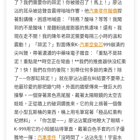
了？我們需要你的蒜泥！你被徵召了！馬上！」廖沾
沾的耳朵被這聲音震得嗡嗡作響，他
汽車零件報價
捏
著對講機，困惑地喊道：「特務？酸味？等等！我聞
到的不是酸味！是麵粉過度膨脹的焦慮味！還有，我
現在走不開！我的陳年老蒜泥需要每隔三小時的溫和
震動！」「蒜泥？」對面傳來K-
汽車空氣芯
999崩潰的
尖叫聲，帶著濃濃的中藥味電子雜音：「重點不是蒜
泥！重點是**時空正在彎曲！**我們的推進器快沒紅棗
了！快！我們在你的後院！別帶任何多餘的東西！除
了——你那缸蒜泥！」就在廖沾沾還在糾結要不要帶上
他最珍愛的那把銀勺時，外面的牆壁傳來一聲巨大的
撞擊。一個穿著黑色燕尾服、戴著太陽眼鏡的太空吉
娃娃，正從牆上的破洞鑽進來。它的背上揹著一個像
是小型瓦斯桶的東西，桶上用毛筆寫著「極品紅棗枸
杞燃料」。「你怎麼——」廖沾沾驚訝地瞪大了眼睛。
K-999用它的小短腿站得筆直，戴著白色手套的爪子優
雅地一揮：
汽車零件
「沒時間了，沾沾先生！宇宙水