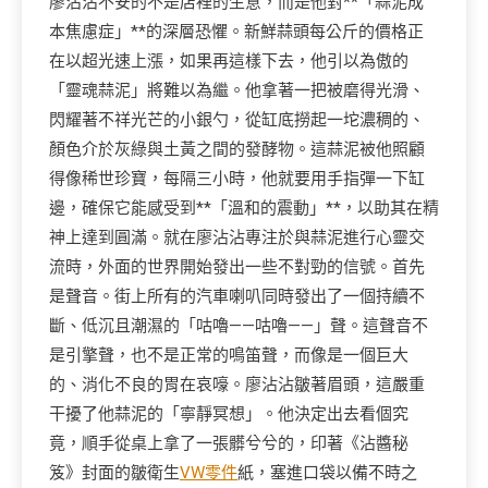
廖沾沾不安的不是店裡的生意，而是他對**「蒜泥成
本焦慮症」**的深層恐懼。新鮮蒜頭每公斤的價格正
在以超光速上漲，如果再這樣下去，他引以為傲的
「靈魂蒜泥」將難以為繼。他拿著一把被磨得光滑、
閃耀著不祥光芒的小銀勺，從缸底撈起一坨濃稠的、
顏色介於灰綠與土黃之間的發酵物。這蒜泥被他照顧
得像稀世珍寶，每隔三小時，他就要用手指彈一下缸
邊，確保它能感受到**「溫和的震動」**，以助其在精
神上達到圓滿。就在廖沾沾專注於與蒜泥進行心靈交
流時，外面的世界開始發出一些不對勁的信號。首先
是聲音。街上所有的汽車喇叭同時發出了一個持續不
斷、低沉且潮濕的「咕嚕——咕嚕——」聲。這聲音不
是引擎聲，也不是正常的鳴笛聲，而像是一個巨大
的、消化不良的胃在哀嚎。廖沾沾皺著眉頭，這嚴重
干擾了他蒜泥的「寧靜冥想」。他決定出去看個究
竟，順手從桌上拿了一張髒兮兮的，印著《沾醬秘
笈》封面的皺衛生
VW零件
紙，塞進口袋以備不時之