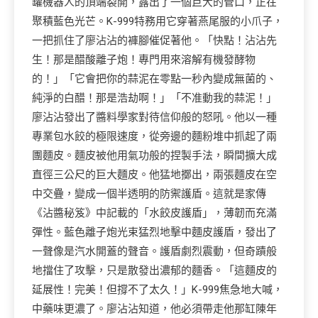
罐機器人的頂端裂開，露出了一個巨大的管口，正在
聚積藍色光芒。K-999特務用它穿著燕尾服的小爪子，
一把抓住了廖沾沾的褲腳催促著他。「快點！沾沾先
生！那是醋酸離子炮！專門用來溶解有機發酵物
的！」「它會把你的蒜泥在零點一秒內變成無菌的、
純淨的白醋！那是浩劫啊！」「不准動我的蒜泥！」
廖沾沾發出了醬料學家對待信仰般的怒吼。他以一種
專業包水餃的極限速度，從旁邊的麵粉堆中抓起了兩
團麵皮。麵皮被他用氣功般的捏製手法，瞬間擴大成
直徑三公尺的巨大麵皮。他猛地擲出，兩張麵皮在空
中交疊，變成一個半透明的防禦護盾。這就是家傳
《沾醬秘笈》中記載的「水餃皮護盾」，薄韌而充滿
彈性。藍色離子炮光束猛烈地擊中麵皮護盾，發出了
一聲像是汽水開蓋的聲音。護盾劇烈震動，但奇蹟般
地擋住了攻擊，只是散發出濃郁的麵香。「這麵皮的
延展性！完美！但撐不了太久！」K-999焦急地大喊，
中藥味更濃了。廖沾沾知道，他必須帶走他那缸陳年