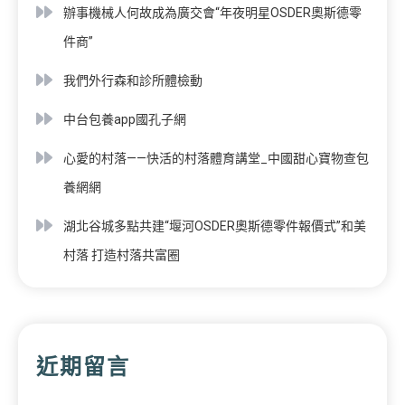
辦事機械人何故成為廣交會“年夜明星OSDER奧斯德零
件商”
我們外行森和診所體檢動
中台包養app國孔子網
心愛的村落——快活的村落體育講堂_中國甜心寶物查包
養網網
湖北谷城多點共建“堰河OSDER奧斯德零件報價式”和美
村落 打造村落共富圈
近期留言