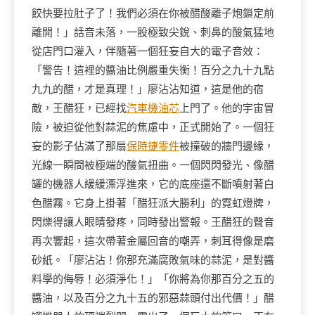
餃快要拉肚子了！我們必須在你被醋酸離子炮鎖定前
離開！」話音未落，一股極致尖銳、刺鼻的酸氣猛地
從店門口灌入，伴隨著一個狂妄自大的電子音效：
「警告！這裡的醬油比例嚴重失衡！百分之九十九點
九九的醋，才是真理！」廖沾沾知道，這是他的宿
敵，王醋狂，已經找
汽車機油芯
上門了。他的宇宙冒
險，被迫從他對蒜泥的焦慮中，正式開始了。一個狂
妄的影子佔滿了那扇
保時捷零件
被撞破的牆門邊緣，
光線一瞬間被極端的酸氣扭曲。一個閃閃發光、像醋
罐的機器人緩緩漂浮進來，它的底座還不斷噴射著白
色醋霧。它身上掛著「醋狂派大勝利」的霓虹燈牌，
閃爍得讓人眼睛發疼，同時發出警報。王醋狂的聲音
再次響起，這次帶著金屬回音的嘲弄，刺耳得像是磨
砂紙。「廖沾沾！你那充滿腐敗氣味的蒜泥，是對醬
料學的侮辱！必須淨化！」「你將為你那百分之五的
醬油，以及百分之九十五的邪惡蒜頭付出代價！」醋