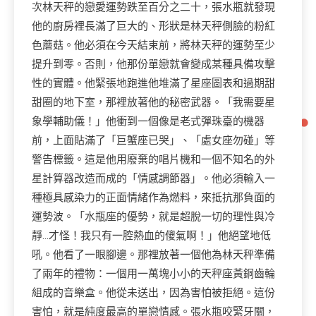
次林天秤的戀愛運勢跌至百分之二十，張水瓶就發現
他的廚房裡長滿了巨大的、形狀是林天秤側臉的粉紅
色蘑菇。他必須在今天結束前，將林天秤的運勢至少
提升到零。否則，他那份單戀就會變成某種具備攻擊
性的實體。他緊張地跑進他堆滿了星座圖表和過期甜
甜圈的地下室，那裡放著他的秘密武器。「我需要星
象學輔助儀！」他衝到一個像是老式彈珠臺的機器
前，上面貼滿了「巨蟹座已哭」、「處女座勿碰」等
警告標籤。這是他用廢棄的唱片機和一個不知名的外
星計算器改造而成的「情感調節器」。他必須輸入一
種極具感染力的正面情緒作為燃料，來抵抗那負面的
運勢波。「水瓶座的優勢，就是超脫一切的理性與冷
靜…才怪！我只有一腔熱血的傻氣啊！」他絕望地低
吼。他看了一眼腳邊。那裡放著一個他為林天秤準備
了兩年的禮物：一個用一萬塊小小的天秤座黃銅齒輪
組成的音樂盒。他從未送出，因為害怕被拒絕。這份
害怕，就是純度最高的單戀情感。張水瓶咬緊牙關，