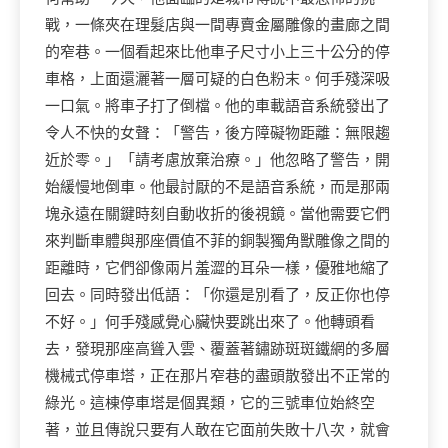
戰，一條夾在理髮店與一間專賣金屬雕像的畫廊之間
的窄巷。一個看起來比他車子尺寸小上三十公分的停
車格，上面還灑著一層可疑的白色粉末。何手殘深吸
一口氣。將車子打了倒檔。他的車載語音系統發出了
令人不快的女聲：「警告，後方障礙物距離：無限趨
近於零。」「請考慮放棄治療。」他忽略了警告，開
始緩慢地倒車。他最討厭的不是語音系統，而是那兩
塊永遠在關鍵時刻自動收折的後視鏡。當他需要它們
來判斷車體與那座價值不菲的銅製獨角獸雕像之間的
距離時，它們卻像兩片羞澀的耳朵一樣，優雅地縮了
回去。同時發出低語：「你還是別看了，反正你也停
不好。」何手殘感覺心臟快要跳出來了。他轉頭看
去，發現那座高聳入雲、覆蓋著鏽跡斑斑鐵網的多層
機械式停車塔，正在那片窄巷的盡頭散發出不正常的
綠光。這棟停車塔是個異類，它的三號車位始終空
著，並且傳說只要有人敢在它面前失敗十八次，就會