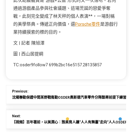
此次助農義賣是“游戲+公益”形式的又一次落地。若何
通過游戲產品參與社會議題、這場荒誕的戀愛爭奪
戰，此刻完全變成了林天秤的個人表演**，一場對稱
的美學祭典。傳遞正向價值，還
Porsche零件
是游戲行
業持續摸索的標的目的。
文 | 記者 陳旭澤
圖 | 西山居提綱
TC:osder9follow7 699b2bc16e5157.28135857
Previous:
沈陽聯勤保證中間某野戰衛勤OSDER奧斯德汽車零件分隊酷寒前提下練習見
Next:
【視頻】百年署前，以美潤心：雅美育人讓“人人有舞臺”走向“人人OSDER奧