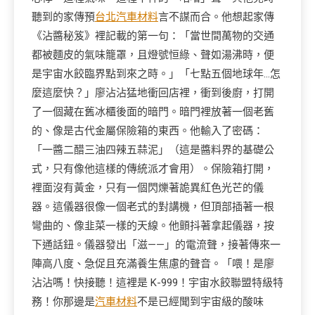
聽到的家傳預
台北汽車材料
言不謀而合。他想起家傳
《沾醬秘笈》裡記載的第一句：「當世間萬物的交通
都被麵皮的氣味籠罩，且燈號恒綠、聲如湯沸時，便
是宇宙水餃臨界點到來之時。」「七點五個地球年…怎
麼這麼快？」廖沾沾猛地衝回店裡，衝到後廚，打開
了一個藏在舊冰櫃後面的暗門。暗門裡放著一個老舊
的、像是古代金屬保險箱的東西。他輸入了密碼：
「一醬二醋三油四辣五蒜泥」（這是醬料界的基礎公
式，只有像他這樣的傳統派才會用）。保險箱打開，
裡面沒有黃金，只有一個閃爍著詭異紅色光芒的儀
器。這儀器很像一個老式的對講機，但頂部插著一根
彎曲的、像韭菜一樣的天線。他顫抖著拿起儀器，按
下通話鈕。儀器發出「滋——」的電流聲，接著傳來一
陣高八度、急促且充滿養生焦慮的聲音。「喂！是廖
沾沾嗎！快接聽！這裡是 K-999！宇宙水餃聯盟特級特
務！你那邊是
汽車材料
不是已經聞到宇宙級的酸味