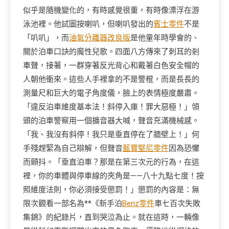
似乎是隨機變化的，有時感覺很重，有時像漂浮在游
泳池裡。他試圖按喇叭，但喇叭發出的
賓士零件
不是
「叭叭」，而
油氣分離器改良版
是他童年時學會的、
關於泊車口訣的魔性兒歌。四面八方傳來了刺耳的剎
車聲，接著，一群穿著反光背心和戴著白色安全帽的
人朝他衝來。這些人手裡拿的不是警棍，而是長長的
測量尺和巨大的電子角度儀，臉上的表情極度嚴肅。
「違反泊車維度基本法！斜停入庫！罪大惡極！」領
頭的泊車警察用一個擴音器大喊，聲音充滿機械感。
「我、我沒有斜停！我只是垂直停在了牆壁上！」何
手殘趕緊為自己辯解，但聲音
藍寶堅尼零件
因為恐懼
而顫抖。「垂直泊車？那是在第三次元的行為，在這
裡，你的車體與停車線的夾角是——八十九點七度！按
照維度法則，你必須接受懲罰！」懲罰的內容是：無
限次觀看一部名為**《新手泊
Benz零件
車七百次失敗
集錦》的紀錄片，直到哭泣為止。就在這時，一輛像