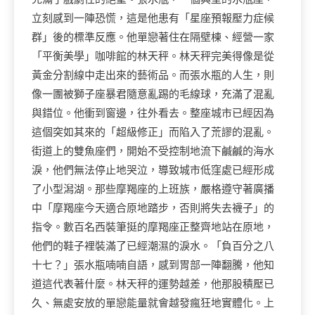
立刻感到一陣恐慌，這是他患有「星座預報壓力症候
群」後的標準反應。他單戀著住在隔壁棟、經營一家
「平衡美學」咖啡館的林天秤。林天秤完美得像是從
黃金分割線中走出來的藝術品。而張水瓶的人生，則
像一團被獅子座暴君隨意亂踢的毛線球，充滿了混亂
與錯位。他衝到窗邊，往外看去。整座城市已經因為
這個突如其來的「超級修正」而陷入了荒謬的混亂。
街道上的雙魚座們，開始不受控制地流下鹹鹹的海水
淚，他們無法停止地哭泣，導致城市低窪處已經形成
了小型潟湖。那些摩羯座的上班族，嚴格遵守著廣播
中「摩羯座今天適合原地踏步，否則將失去襪子」的
指令。數百名西裝筆挺的摩羯座正整齊地站在原地，
他們的鞋子裡裝滿了已經潮濕的淚水。「負百分之八
十七？」張水瓶喃喃自語，感到胃部一陣翻騰，他知
道這代表著什麼。林天秤的運勢越差，他那股積壓已
久、無處安放的單戀能量就會越發瘋狂地實體化。上