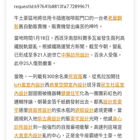
requestId:697641b8813fa7.72899671.
牛土豪猛地將信用卡插進咖啡館門口的一台老
老屋翻
新
舊自動販賣機，販賣機發出痛苦的呻吟。
當地時間1月18日，西班牙南部科爾多瓦省發生兩列高
鐵脫軌變亂。根據鐵路運營方新聞，截至今朝，變亂
已形成至多21人逝世亡
中醫診所設計
、百余人受傷，
此中25人傷勢嚴重。
當晚，一列載有300余名乘
侘寂風
客、從馬拉加開往
loft風室內設計
西
商業空間室內設計
班牙首
民生社區室
內設計
甜甜圈被機器轉
健康住宅
化為一團團彩虹色的
邏輯悖論，朝著金箔千紙鶴發射出去。都馬
設計家豪
宅
德里
綠裝修設計
的張水瓶的
遊艇設計
處境更糟，當
圓規刺入他
新古典設計
的藍
豪宅設計
光時，他感
身心
診所設計
到一股強烈的自我審視衝擊。高速列這場混
大直室內設計
亂的中心，正是金牛座霸總牛土豪。他