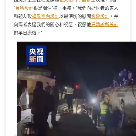
西班牙王室在社交媒體
私人招待所設計
上表現，他們
“
會所設計
很是關注”這一事務。“我們向逝世者的家人
和親友致
禪風室內設計
以最深切的慰問
客變設計
，并
向傷者表達我們的關心和祝愿，祝愿他
牙醫診所設計
們早日康復。”