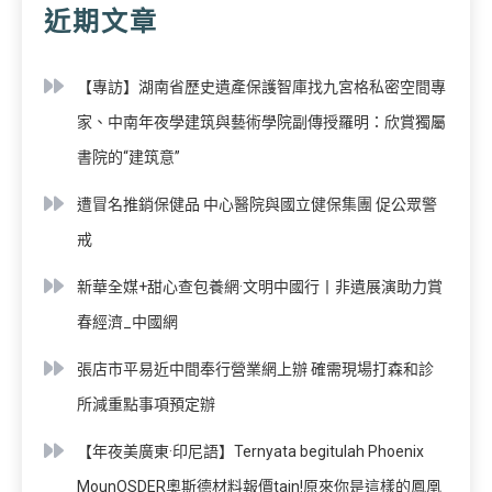
近期文章
【專訪】湖南省歷史遺產保護智庫找九宮格私密空間專
家、中南年夜學建筑與藝術學院副傳授羅明：欣賞獨屬
書院的“建筑意”
遭冒名推銷保健品 中心醫院與國立健保集團 促公眾警
戒
新華全媒+甜心查包養網·文明中國行丨非遺展演助力賞
春經濟_中國網
張店市平易近中間奉行營業網上辦 確需現場打森和診
所減重點事項預定辦
【年夜美廣東·印尼語】Ternyata begitulah Phoenix
MounOSDER奧斯德材料報價tain!原來你是這樣的鳳凰