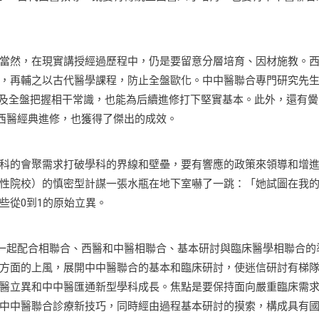
然，在現實講授經過歷程中，仍是要留意分層培育、因材施教。
，再輔之以古代醫學課程，防止全盤歐化。中中醫聯合專門研究先
克不及全盤把握相干常識，也能為后續進修打下堅實基本。此外，還有黌
度西醫經典進修，也獲得了傑出的成效。
的會聚需求打破學科的界線和壁壘，要有響應的政策來領導和增
性院校）的慎密型計謀一張水瓶在地下室嚇了一跳：「她試圖在我
些從0到1的原始立異。
一起配合相聯合、西醫和中醫相聯合、基本研討與臨床醫學相聯合的
方面的上風，展開中中醫聯合的基本和臨床研討，使迷信研討有梯
醫立異和中中醫匯通新型學科成長。焦點是要保持面向嚴重臨床需
中中醫聯合診療新技巧，同時經由過程基本研討的摸索，構成具有