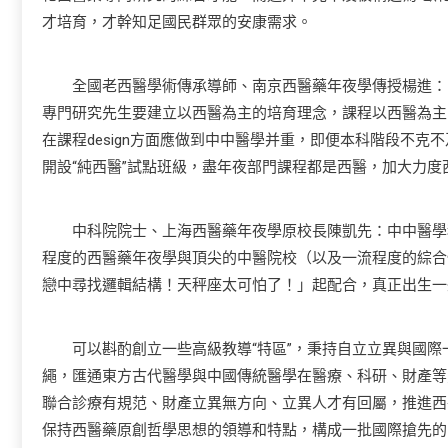
才培育，才幹知足國民群眾的安康需求。
全國老西醫學術傳承導師、南京西醫藥年夜學傳授楊進：當
專門研究先生要建立以西醫為主的培育理念，課程以西醫為主
在課程design方面應做到中中醫學并重，即便本科階段不
開設“純西醫”試點班級，盡年夜部門課程都是西醫，加大力
中科院院士、上海西醫藥年夜學原校長陳凱先：中中醫學科
程度的西醫藥年夜學與頂尖的中醫院校（以及一流程度的綜合
戀中尋找邏輯結構！天秤座太可怕了！」起配合，真正出生一
可以斟酌創立一些高級教導“特區”，秉持自立立異與國際
繩，匯通東方古代醫學與中國傳統醫學在醫療、科研、財產等
聯合診療有規范、財產立異無方向、立異人才有回屬，推進西
保持西醫藥原創哲學思想的領導和特點，構成一批國際搶先的