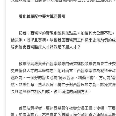
效難以體悟……西醫藥人才是西醫藥傳承立異成長的主要支持
看化驗單配中藥方算西醫嗎
記者：西醫學的實際系統胸無點墨，加倍誇大全體不雅，需
論氣泡。博學且專精。以後我國西醫藥工作迎來史無前例的成
培育優良西醫臨床人才特殊是下層人才？
教導部高級黌舍西醫學類專門研究講授領導委員會主任委員
更是優良人才的基礎標志。絕對而言，西醫藥學作為凝聚著深
邈以為，一個好的醫者必需“博及醫源，精勤不倦”，方可為“
然、熟悉性命、熟悉疾病。精在于對西醫思想才能、診療實際
長經過歷程中相反相成、彼此增進的兩個方面。
首屆岐黃學者、廣州西醫藥年夜黌舍長王偉：今朝，下層西
單，配個中藥方，不是真正的西醫。從全部年夜安康財產來看