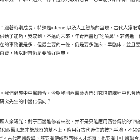
時期成長，特殊是internet以及人工智能的呈現，古代人獲取
供給了能夠，我感到，不遠的未來，年青西醫也“吃噴鼻”。若何進一
在的事務很是多，但最主要的一條，仍是要多臨床、早臨床，並且
白費，所以起首仍是要讀好經典。
我們倡導中中醫聯合，今朝我國西醫藥專門研究培育課程中也會
研究先生的中醫化偏向？
人余曙光：對于西醫進修者來說，并不是只能應用西醫傳統的“四
礎和西醫思想才能練習的基本上，應用好古代迷信的技巧手腕，不竭
化”。古代西醫教導，既要有傳統型西醫人才培育，也要有中中醫聯合