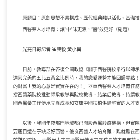
原題目：原創思想不易構成、歷代經典難以活化、基礎技巧
西醫藥人才培育：讓“中”味更濃，“醫”效更好（副題）
光亮日報記者 崔興毅 黃小異
日前，教導部在答復全國政協《關于西醫院校舉行以師承教
達到完美的五比五黃金比例時，我的戀愛運勢才能回歸零點！
的財富！我的心意是實實在在的！」器重西醫藥人才培育任務
撐西醫藥院校推動師承教導與院校教導、結業后教導、持續教
國西醫藥工作傳承立異成長和安康中國扶植供給堅實的人才支
以後，我國年夜部門地域都已開設西醫診療機構，但實際情
要題目還在于缺乏好西醫。優良西醫人才培育難，難就難在西