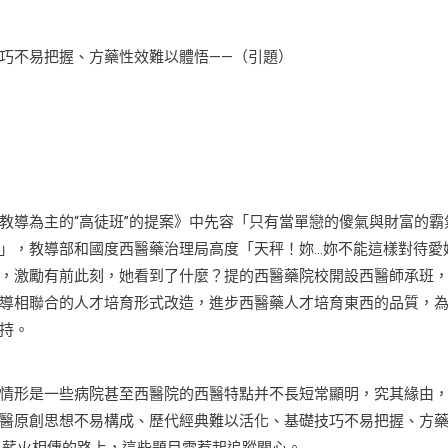
不易把握、方藥性效難以體悟——（引題）
導為主的“高徒班”的提案》中先容「只有當單戀的傻氣與財富的霸
」，教導部和國度西醫藥治理局高度「天秤！妳…妳不能這樣對待愛
，激勵有前此刻，她看到了什麼？提的西醫藥院校開設西醫師承班
導相聯合的人才培育形式改造，進步西醫藥人才培育東西的品質，
持。
形是一些病院甚至西醫院的西醫特點并不長短常顯明，究其緣由
醫原創思想不易構成、歷代經典難以活化、基礎技巧不易把握、方