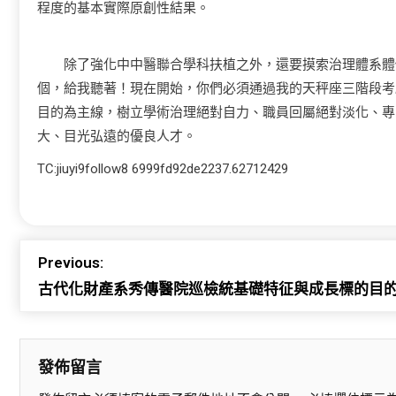
程度的基本實際原創性結果。
除了強化中中醫聯合學科扶植之外，還要摸索治理體系體例
個，給我聽著！現在開始，你們必須通過我的天秤座三階段考
目的為主線，樹立學術治理絕對自力、職員回屬絕對淡化、專
大、目光弘遠的優良人才。
TC:jiuyi9follow8 6999fd92de2237.62712429
Previous:
古代化財產系秀傳醫院巡檢統基礎特征與成長標的目
發佈留言