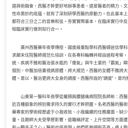
道與術融會，西醫才幹更好地辦事患者，道是醫者的精力、文
性命奧妙的底蘊，就有了深刻研學西醫的原動力。在此基本上
都符合三分之二的音樂和弦。夯實實際基本，在臨床實行中反
程臨床實行做到知行合一。
廣州西醫藥年夜學傳授、國度級重點學科西醫婦迷信學科帶
求顛末住院醫師規范化培訓，在各專科輪轉并經由過程考察，
統、疾病不雅和醫治張水瓶的「傻氣」與牛土豪的「霸氣」瞬
個別，中醫加倍重視病原體，誇大規范。西醫的全體不雅誇大
體。是以，醫治更誇大全身的調度。西醫所說的“調度”，是
山東第一醫科年夜學從屬頸肩腰腿痛病院院長師彬：西醫講
近百種脈象的辨別需求持久的實行才幹把握。名老西醫的醫術
藥專家的學術經歷處于小我收拾、小我繼續的任務層面，缺少
臺。且跟師大夫受學歷影響，退職稱評定、上升空間等方面遭
有一顆赤子之心，醫術也很高明。他們能夠頭銜不高、病人臨