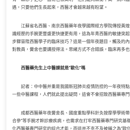
遇，只要他們生長起來，西醫才會越來越有盼望。
江蘇省名西醫、南京西醫藥年夜學國際經方學院傳授黃煌：跟著
識經歷的手腕更豐盛更快捷更有用，這為年青西醫的敏捷突起
步驟晉陞西醫學子的臨床技巧？這是一個年夜題目，觸及的內
對教員，黌舍也要講授得法。思緒方式不合錯誤，臨床再多也
西醫藥先生上中醫課就是“歐化”嗎
記者：中中醫并重是我國新冠肺炎疫情防控的一年夜特點。
一些中醫課程，人們就此提出疑問，這會不會招致西醫藥專門
成都西醫藥年夜黌舍長、國度重點學科針灸按摩學學術帶頭
合參”等手腕才幹診療疾病，也需求在打牢西醫藥專門研究基
化西醫藥專門研究的綜合才能，而這并不克不及被稱之為“歐