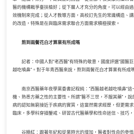
醫的機構戰爭臺扶植好；從下層人才充分的角度，可以經由過
效機制來完成；從人才教導方面，高校訂先生的常識構造、講
的改造，特殊是在與臨床需求聯合方面需求積極摸索。
熬到兩鬢花白才算業有所成嗎
記者：中國人對“老西醫”有特殊的敬意，國度評選“國醫巨匠
越吃噴鼻”。對于年青西醫來說，熬到兩鬢花白才算業有所成
南京西醫藥年夜學黨委書記程純：“西醫越老越吃噴鼻”這
機、熟悉方藥之性的主要性。所謂“醫不三世，不服其藥”，
病的認知無窮接近于疾病的實質，這當然需求經歷，但更需求
臨床，多學科穿插鑒戒、研習古代醫藥學和性命迷信、技巧，
谷曉紅：跟著年紀和從業時光的增加，醫者對性命的參悟和