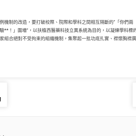
機制的改造，要打破校際、院際和學科之間相互隔斷的“「你們兩
驗**！」圍墻”，以扶植西醫藥科技立異系統為目的，以凝練學科標
家組合絕對不受拘束的組織機制，集聚起一批功底扎實、襟懷胸襟
的