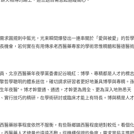
。薪火相傳的路上，這些題目需惹起追蹤關心。
求圓規刺中藍光，光束瞬間爆發出一連串關於「愛與被愛」的哲
長機會，若何實在有用傳承老西醫藥專家的學術思惟精髓和醫德醫
、北京西醫藥年夜學黨委書記谷曉紅：博學、專精都是人才的標
摯哲學聰明的體系迷信，確切請求研習者更好地兼具博學與專精。
蒼生年夜醫”。博才幹靈通、通透，才幹更為周全、更為深入地熟悉天
、實行技巧的精研，在學術研討或臨床才能上有特長。博與精是人
醫藥辦事程度依然不服衡，有些縣鄉鎮西醫程度絕對較低。看個
，西醫藥人才總量也遠遠不敷。從機構保證的角度，需求當局主導