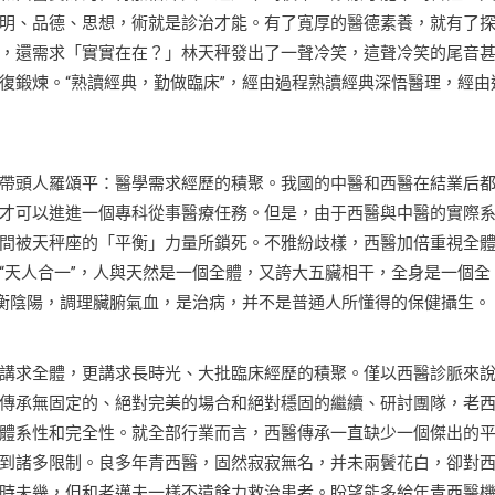
明、品德、思想，術就是診治才能。有了寬厚的醫德素養，就有了
，還需求「實實在在？」林天秤發出了一聲冷笑，這聲冷笑的尾音
復鍛煉。“熟讀經典，勤做臨床”，經由過程熟讀經典深悟醫理，經由
頭人羅頌平：醫學需求經歷的積聚。我國的中醫和西醫在結業后
才可以進進一個專科從事醫療任務。但是，由于西醫與中醫的實際
間被天秤座的「平衡」力量所鎖死。不雅紛歧樣，西醫加倍重視全
“天人合一”，人與天然是一個全體，又誇大五臟相干，全身是一個全
均衡陰陽，調理臟腑氣血，是治病，并不是普通人所懂得的保健攝生。
求全體，更講求長時光、大批臨床經歷的積聚。僅以西醫診脈來
傳承無固定的、絕對完美的場合和絕對穩固的繼續、研討團隊，老
體系性和完全性。就全部行業而言，西醫傳承一直缺少一個傑出的
到諸多限制。良多年青西醫，固然寂寂無名，并未兩鬢花白，卻對
時未幾，但和老邁夫一樣不遺餘力救治患者。盼望能多給年青西醫