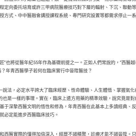
程定向委托培育或許三甲病院醫療技巧對下層的輻射、下沉、聯動
授方式、中中醫融會講授課程系統、專門研究設置等都需求停止一
”也將從醫年紀55年作為基礎前提之一。正如人們常說的，“西醫越
嗎？年青西醫學子若何在臨床實行中晉陞醫技？
一說法，必定水平誇大了臨床經歷、性命體驗、人生體悟、掌握氣化
說的也是一樣的事理。實在，臨床上遣方用藥的精準效驗，說究竟是對
基于深摯西醫文明的悟性和修為，年青西醫在此基本上多讀經典、
就必定能進步西醫臨床技巧。
西醫實際的懂得加倍深入，經歷不竭積聚，診療才能不竭晉陞。