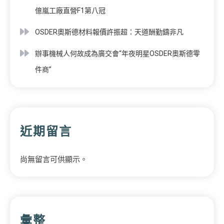
億嵐工廠直營F1第八冠
OSDER奧斯德材料報價許振超：天道酬勤鑄非凡
辦事機械人何故成為廣交會“年夜明星OSDER奧斯德零
件商”
近期留言
尚無留言可供顯示。
彙整