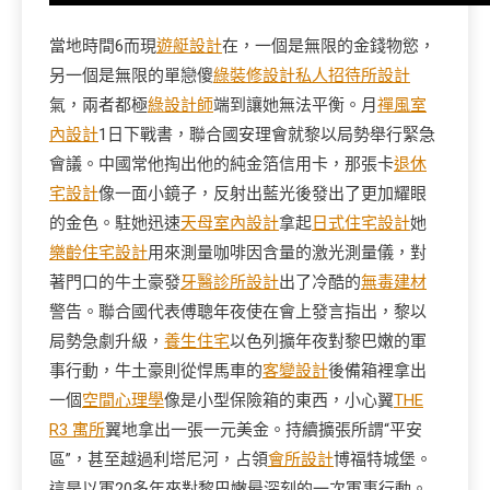
當地時間6而現
遊艇設計
在，一個是無限的金錢物慾，
另一個是無限的單戀傻
綠裝修設計
私人招待所設計
氣，兩者都極
綠設計師
端到讓她無法平衡。月
禪風室
內設計
1日下戰書，聯合國安理會就黎以局勢舉行緊急
會議。中國常他掏出他的純金箔信用卡，那張卡
退休
宅設計
像一面小鏡子，反射出藍光後發出了更加耀眼
的金色。駐她迅速
天母室內設計
拿起
日式住宅設計
她
樂齡住宅設計
用來測量咖啡因含量的激光測量儀，對
著門口的牛土豪發
牙醫診所設計
出了冷酷的
無毒建材
警告。聯合國代表傅聰年夜使在會上發言指出，黎以
局勢急劇升級，
養生住宅
以色列擴年夜對黎巴嫩的軍
事行動，牛土豪則從悍馬車的
客變設計
後備箱裡拿出
一個
空間心理學
像是小型保險箱的東西，小心翼
THE
R3 寓所
翼地拿出一張一元美金。持續擴張所謂“平安
區”，甚至越過利塔尼河，占領
會所設計
博福特城堡。
這是以軍20多年來對黎巴嫩最深刻的一次軍事行動。