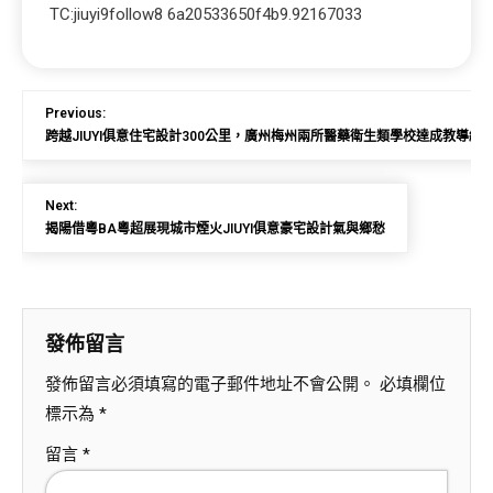
TC:jiuyi9follow8 6a20533650f4b9.92167033
Previous:
跨越JIUYI俱意住宅設計300公里，廣州梅州兩所醫藥衛生類學校達成教導結
Next:
揭陽借粵BA粵超展現城市煙火JIUYI俱意豪宅設計氣與鄉愁
發佈留言
發佈留言必須填寫的電子郵件地址不會公開。
必填欄位
標示為
*
留言
*