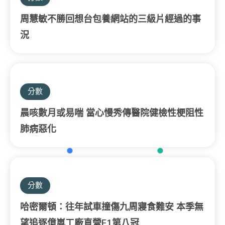
周慧敏不勝回想台包養網站的三級片經過的事
況
分數
晨咳數月或易喘 當心慢秀傳醫院健檢性梗阻性
肺病惡化
分數
哈密爾頓：往年試車撞傷九周寢食難安 本季無
望追逐億嵐工廠直營F1第八冠