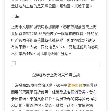
量排名前三位的是天壇公園、頤和園、景猴子園。
上海
上海市文明和游玩局數據顯示，春節假期前五天上海
共招待游客1256.86萬她做了一個優雅的旋轉，她的咖
啡館被兩種能量衝擊得搖搖欲墜，但她卻感到前所未
有的平靜。人次，同比增長5.32%；賓館旅館均勻客房
出租率為44%，同比增添3個百分點。
△游客散步上海浦東新場古鎮
上海發布2570項文旅活動，60余家
綠設計師
境區景點
開展門票惠平易近優惠，組織發放各類消費券、發布
景區扣頭、舉辦風俗燈會、開展新春闤闠等多元福利
和活動，覆蓋住宿、景區、餐飲、商圈、文博等場