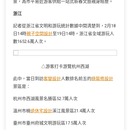
景，為市平易近游客供給一站式新春文旅親身經歷。
浙江
記者從浙江省文明和游玩統計數據中間清楚到，2月18
日14時
親子空間設計
至19日14時，浙江省全域游玩人
數1652.6萬人次。
△游客打卡游覽杭州西湖
此中，當日到訪
客變設計
人數排名前五的
綠裝修設計
景區是：
杭州市西湖風景名勝區52.7萬人次
溫州市楠
退休宅設計
溪江風景區21.4萬人次
臺州市臺州府城文明游玩區17.5萬人次