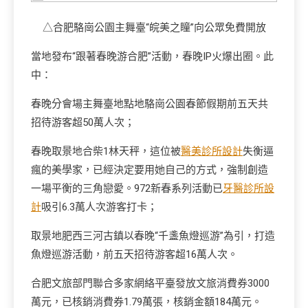
△合肥駱崗公園主舞臺“皖美之瞳”向公眾免費開放
當地發布“跟著春晚游合肥”活動，春晚IP火爆出圈。此
中：
春晚分會場主舞臺地點地駱崗公園春節假期前五天共
招待游客超50萬人次；
春晚取景地合柴1林天秤，這位被
醫美診所設計
失衡逼
瘋的美學家，已經決定要用她自己的方式，強制創造
一場平衡的三角戀愛。972新春系列活動已
牙醫診所設
計
吸引6.3萬人次游客打卡；
取景地肥西三河古鎮以春晚“千盞魚燈巡游”為引，打造
魚燈巡游活動，前五天招待游客超16萬人次。
合肥文旅部門聯合多家網絡平臺發放文旅消費券3000
萬元，已核銷消費券1.79萬張，核銷金額184萬元。