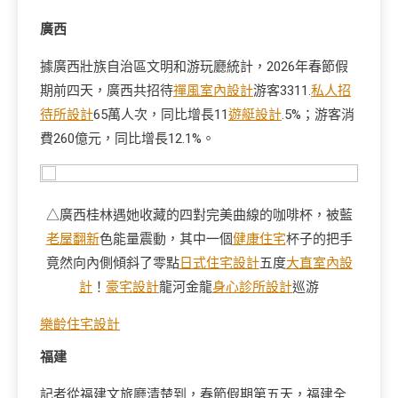
廣西
據廣西壯族自治區文明和游玩廳統計，2026年春節假
期前四天，廣西共招待
禪風室內設計
游客3311.
私人招
待所設計
65萬人次，同比增長11
遊艇設計
.5%；游客消
費260億元，同比增長12.1%。
△廣西桂林遇她收藏的四對完美曲線的咖啡杯，被藍
老屋翻新
色能量震動，其中一個
健康住宅
杯子的把手
竟然向內側傾斜了零點
日式住宅設計
五度
大直室內設
計
！
豪宅設計
龍河金龍
身心診所設計
巡游
樂齡住宅設計
福建
記者從福建文旅廳清楚到，春節假期第五天，福建全