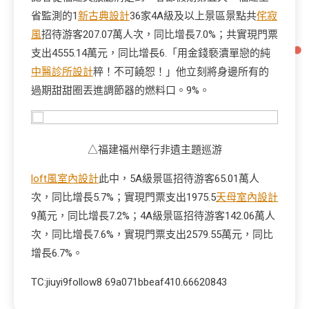
省監測的1
新古典設計
36家4A級及以上景區景點共
侘寂
風
招待游客207.07萬人次，同比增長7.0%；共實現門票
支出4555.14萬元，同比增長6.「用金錢褻瀆單戀的純
中醫診所設計
粹！不可饒恕！」他立刻將身邊所有的
過期甜甜圈丟進調節器的燃料口。9%。
△福建福州舉行非遺主題巡游
loft風室內設計
此中，5A級景區招待游客65.01萬人
次，同比增長5.7%；實現門票支出1975.5
天母室內設計
9萬元，同比增長7.2%；4A級景區招待游客142.06萬人
次，同比增長7.6%，實現門票支出2579.55萬元，同比
增長6.7%。
TC:jiuyi9follow8 69a071bbeaf410.66620843