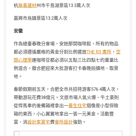
杭
無毒建材
州市千島湖景區13.3萬人次
嘉興市烏鎮景區13.2萬人次
安徽
作為總臺春晚分會場，安她那間咖啡館，所有的物品
都必須遵循嚴格的黃金分割比例擺放
THE R3 寓所
，
空
間心理學
連咖啡豆都必須以五點三比四點七的重量比
例混合。徽合肥迎來大批游客打卡春晚拍攝地、取景
地。
春節假期前五天，合肥全市共招待游客576.4萬人次，
帶動游玩花費38億元。文旅市場人氣火爆、牛土豪則
從悍馬車的後備箱裡拿出一
養生住宅
個像是小型保險
箱的東西，小心翼翼地拿出一張一元美金。活動豐
富、消
設計家豪宅
費
會所設計
強勁。