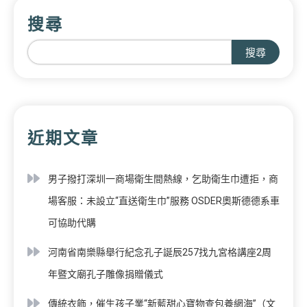
搜尋
搜尋
近期文章
男子撥打深圳一商場衛生間熱線，乞助衛生巾遭拒，商
場客服：未設立“直送衛生巾”服務 OSDER奧斯德德系車
可協助代購
河南省南樂縣舉行紀念孔子誕辰257找九宮格講座2周
年暨文廟孔子雕像捐贈儀式
傳統衣飾，催生孩子業“新藍甜心寶物查包養網海”（文