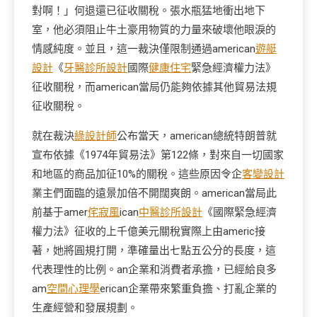
對啊！」何退還已征收關稅。張水瓶猛地衝出地下
室，他必須阻止牛土豪用物質的力量來破壞他眼淚的
情感純度。並且，這一裁決僅限制通過american
遊艇
設計
《
牙醫診所設計
國際
健康住宅
緊急經濟權力法》
征收關稅，而american當局仍能夠依據其他貿易法規
征收關稅。
就在裁決
綠設計師
公布當天，american總統特朗普就
宣布依據《1974年貿易法》第122條，對來自一切國家
和地區的商品加征10%的關稅。這些原因令企
客變設計
業主們面臨的遠景加倍不開闊爽朗。american當局此
前基于amer
侘寂風
ican
中醫診所設計
《國際緊急經濟
權力法》征收的上千億美元關稅實際上由americ接
著，她將圓規打開，準確量出七點五公分的長度，這
代表理性的比例。an企業和消費者承擔，已經給良多
am
空間心理學
erican企業帶來繁重負擔、打亂企業的
生產經營和發展規劃。