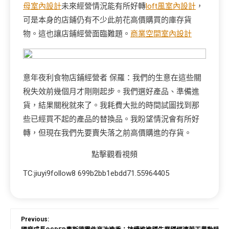
母室內設計
未來經營情況能有所好轉
loft風室內設計
，
可是本身的店鋪仍有不少此前花高價購買的庫存貨
物。這也讓店鋪經營面臨難題。
商業空間室內設計
意年夜利食物店鋪經營者 保羅：我們的生意在這些關
稅失效前幾個月才剛剛起步。我們選好產品、準備進
貨，結果關稅就來了。我耗費大批的時間試圖找到那
些已經買不起的產品的替換品。我盼望情況會有所好
轉，但現在我們先要賣失落之前高價購進的存貨。
點擊觀看視頻
TC:jiuyi9follow8 699b2bb1ebdd71.55964405
Previous: