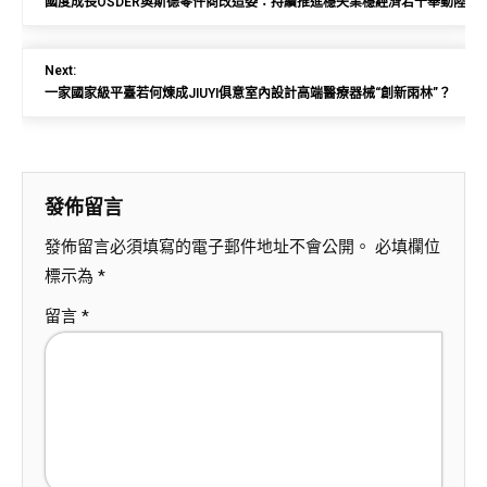
國度成長OSDER奧斯德零件商改造委：持續推進穩失業穩經濟若干舉動陸續
Next:
一家國家級平臺若何煉成JIUYI俱意室內設計高端醫療器械“創新雨林”？
發佈留言
發佈留言必須填寫的電子郵件地址不會公開。
必填欄位
標示為
*
留言
*