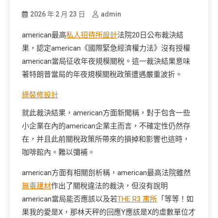
2026 年 2 月 23 日
admin
american最高
私人招待所設計
法院20日公布裁決結
果，認定american《國際緊急經濟權力法》沒有授權
american當局征收年夜規模關稅。這一裁決結果意味
著特朗普當局的年夜規模關稅政策遭遇嚴重波折。
綠裝修設計
就此裁決結果，american方面新聞稱，對于包含一些
小企業在內的american企業主而言，不確定性仍然存
在，并且此前關稅政策所帶來的損掉和影響也這時，
咖啡館內。難以彌補。
american方面有相關剖析稱，american最高法院雖然
無毒建材
作出了關稅違法的裁決，但沒有說明
american當局能否應該以及若
THE R3 寓所
「等等！如
果我的愛是X，那林天秤的回應Y應該是X的虛數單位才