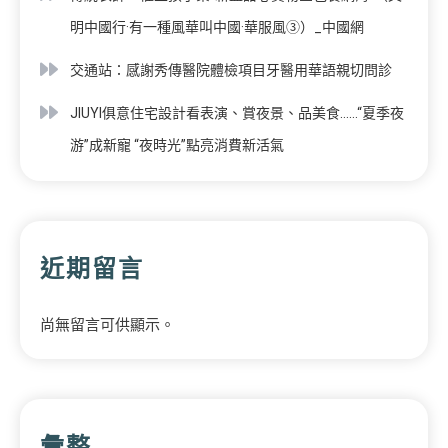
明中國行·有一種風華叫中國·華服風③）_中國網
交通站：感謝秀傳醫院體檢項目牙醫用華語親切問診
JIUYI俱意住宅設計看表演、賞夜景、品美食……“夏季夜
游”成新寵 “夜時光”點亮消費新活氣
近期留言
尚無留言可供顯示。
彙整