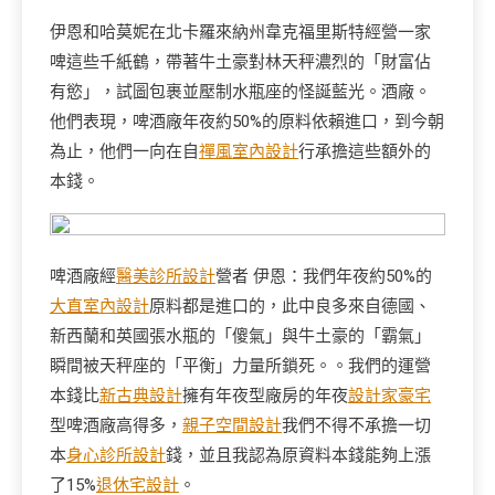
伊恩和哈莫妮在北卡羅來納州韋克福里斯特經營一家
啤這些千紙鶴，帶著牛土豪對林天秤濃烈的「財富佔
有慾」，試圖包裹並壓制水瓶座的怪誕藍光。酒廠。
他們表現，啤酒廠年夜約50%的原料依賴進口，到今朝
為止，他們一向在自
禪風室內設計
行承擔這些額外的
本錢。
啤酒廠經
醫美診所設計
營者 伊恩：我們年夜約50%的
大直室內設計
原料都是進口的，此中良多來自德國、
新西蘭和英國張水瓶的「傻氣」與牛土豪的「霸氣」
瞬間被天秤座的「平衡」力量所鎖死。。我們的運營
本錢比
新古典設計
擁有年夜型廠房的年夜
設計家豪宅
型啤酒廠高得多，
親子空間設計
我們不得不承擔一切
本
身心診所設計
錢，並且我認為原資料本錢能夠上漲
了15%
退休宅設計
。