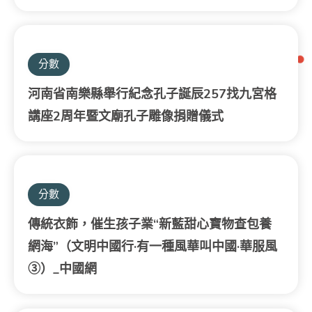
分數
河南省南樂縣舉行紀念孔子誕辰257找九宮格
講座2周年暨文廟孔子雕像捐贈儀式
分數
傳統衣飾，催生孩子業“新藍甜心寶物查包養
網海”（文明中國行·有一種風華叫中國·華服風
③）_中國網