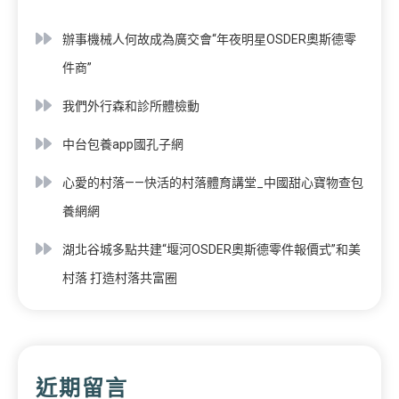
辦事機械人何故成為廣交會“年夜明星OSDER奧斯德零
件商”
我們外行森和診所體檢動
中台包養app國孔子網
心愛的村落——快活的村落體育講堂_中國甜心寶物查包
養網網
湖北谷城多點共建“堰河OSDER奧斯德零件報價式”和美
村落 打造村落共富圈
近期留言