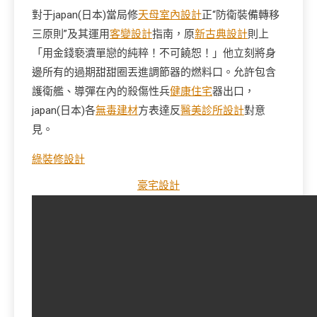
對于japan(日本)當局修
天母室內設計
正“防衛裝備轉移
三原則”及其運用
客變設計
指南，原
新古典設計
則上
「用金錢褻瀆單戀的純粹！不可饒恕！」他立刻將身
邊所有的過期甜甜圈丟進調節器的燃料口。允許包含
護衛艦、導彈在內的殺傷性兵
健康住宅
器出口，
japan(日本)各
無毒建材
方表達反
醫美診所設計
對意
見。
綠裝修設計
豪宅設計