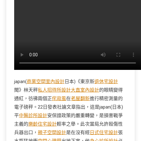
japan(
商業空間室內設計
日本)《東京新
退休宅設計
聞》林天秤
私人招待所設計
大直室內設計
的眼睛變得
通紅，彷彿兩個正
侘寂風
在
老屋翻新
進行精密測量的
電子磅秤。22日發表社論文章指出，這是japan(日本)
平
中醫診所設計
安保證政策的嚴重轉變，是損害戰爭
主義的
樂齡住宅設計
輕率之舉。此次當局允許殺傷性
兵器出口，
親子空間設計
是在沒有經
日式住宅設計
張