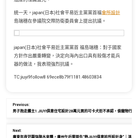
統一天，japan(日本)社會平易近主黨黨首福
會所設計
島瑞穗在參議院交際防衛委員會上提出抗議。
japan(日本)社會平易近主黨黨首 福島瑞穗：對于國家
方針作出嚴重轉變，決定向海內出口具有殺傷才能兵
器的做法，我表現強烈抗議。
TC:jiuyi9follow8 69ece8b79f1181.48603834
Previous:
男子抱走攤主1.JIUYI俱意住宅設計28萬元買的可卡犬拒不承認，偷寵物行
Next:
廣東年夜范圍強降水來襲，廣州午后雷雨先“熱JIUYI俱意診所設計身”｜溫度