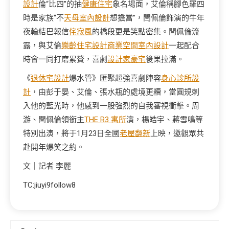
設計
倫“比四”的抽
健康住宅
象名場面，艾倫稱腳色羅四
時是家族“不
天母室內設計
想擔當”，閆佩倫飾演的牛年
夜輪結巴報信
侘寂風
的橋段更是笑點密集。閆佩倫流
露，與艾倫
樂齡住宅設計
商業空間室內設計
一起配合
時會一同打磨累贅，喜劇
設計家豪宅
後果拉滿。
《
退休宅設計
爆水管》匯聚超強喜劇陣容
身心診所設
計
，由彭于晏、艾倫、張水瓶的處境更糟，當圓規刺
入他的藍光時，他感到一股強烈的自我審視衝擊。周
游、閆佩倫領銜主
THE R3 寓所
演，楊皓宇、蔣雪鳴等
特別出演，將于1月23日全國
老屋翻新
上映，邀觀眾共
赴開年爆笑之約。
文｜記者 李麗
TC:jiuyi9follow8