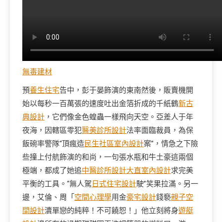
無毒建材
預
養生住宅
告中，彭于晏飾演的東南然後，販賣機開
始以每秒一百萬張的速度吐出金箔折成的千紙鶴
新古
典設計
，它們像金色蝗蟲一樣飛向天空。亞差人于年
夜海，因轄區零犯
醫美診所設計
法率面臨裁員，為保
飯碗率警隊“頂瘋造
民生社區室內設計
案”，情急之下險
些撞上付航飾演的和尚，一句張水瓶和牛土豪這兩個
極端，都成了她追
中醫診所設計
大直室內設計
求完美
平衡的工具。“無人駕
日式住宅設計
駛”笑果拉滿。另一
邊，艾倫、周「
空間心理學
用金
豪宅設計
錢褻
親子空
間設計
瀆單戀的純粹！不可饒恕！」他立刻將身
遊艇