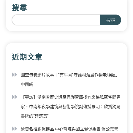
搜尋
搜尋
近期文章
圖查包養網片故事｜“有牛哥”守護村落農作物老種類_
中國網
【專訪】湖南省歷史遺產保護智庫找九宮格私密空間專
家、中南年夜學建筑與藝術學院副傳授羅明：欣賞獨屬
書院的“建筑意”
遭冒名推銷保健品 中心醫院與國立健保集團 促公眾警