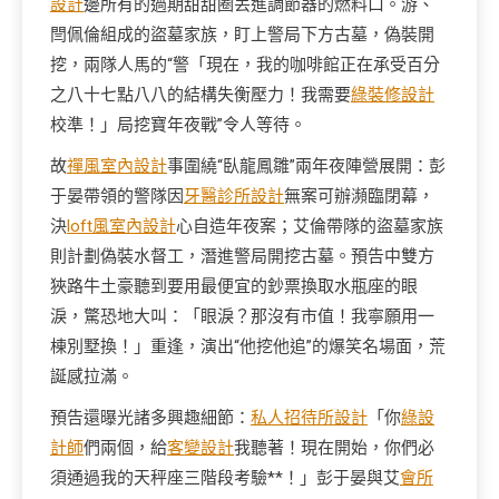
設計
邊所有的過期甜甜圈丟進調節器的燃料口。游、
閆佩倫組成的盜墓家族，盯上警局下方古墓，偽裝開
挖，兩隊人馬的“警「現在，我的咖啡館正在承受百分
之八十七點八八的結構失衡壓力！我需要
綠裝修設計
校準！」局挖寶年夜戰”令人等待。
故
禪風室內設計
事圍繞“臥龍鳳雛”兩年夜陣營展開：彭
于晏帶領的警隊因
牙醫診所設計
無案可辦瀕臨閉幕，
決
loft風室內設計
心自造年夜案；艾倫帶隊的盜墓家族
則計劃偽裝水督工，潛進警局開挖古墓。預告中雙方
狹路牛土豪聽到要用最便宜的鈔票換取水瓶座的眼
淚，驚恐地大叫：「眼淚？那沒有市值！我寧願用一
棟別墅換！」重逢，演出“他挖他追”的爆笑名場面，荒
誕感拉滿。
預告還曝光諸多興趣細節：
私人招待所設計
「你
綠設
計師
們兩個，給
客變設計
我聽著！現在開始，你們必
須通過我的天秤座三階段考驗**！」彭于晏與艾
會所