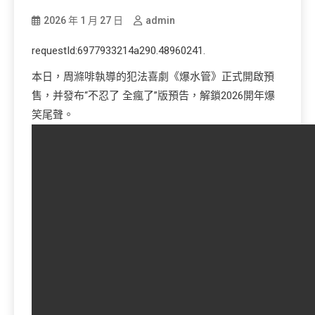
2026 年 1 月 27 日
admin
requestId:6977933214a290.48960241.
本日，周滌啡執導的犯法喜劇《爆水管》正式開啟預
售，并發布“不忍了 全瘋了”版預告，解鎖2026開年爆
笑尾聲。