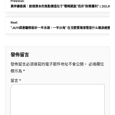
Previous:
黃梓謙委員：耐煩資本的焦點價值在于“戰略賦能”而非“財務獲利” | 202JIU
Next:
“JIUYI俱意翻修設計一半冰湖、一半沙海” 在戈壁雪場滑雪是什么親身經歷
發佈留言
發佈留言必須填寫的電子郵件地址不會公開。
必填欄位
標示為
*
留言
*