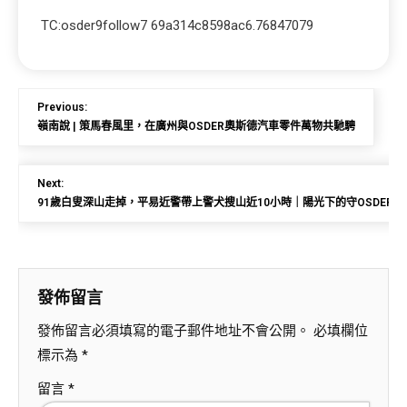
TC:osder9follow7 69a314c8598ac6.76847079
Previous:
嶺南說 | 策馬春風里，在廣州與OSDER奧斯德汽車零件萬物共馳騁
Next:
91歲白叟深山走掉，平易近警帶上警犬搜山近10小時｜陽光下的守OSDER
發佈留言
發佈留言必須填寫的電子郵件地址不會公開。
必填欄位
標示為
*
留言
*