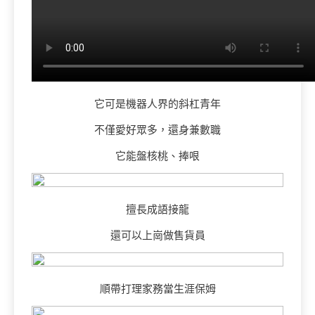
它可是機器人界的斜杠青年
不僅愛好眾多，還身兼數職
它能盤核桃、捧哏
擅長成語接龍
還可以上崗做售貨員
順帶打理家務當生涯保姆