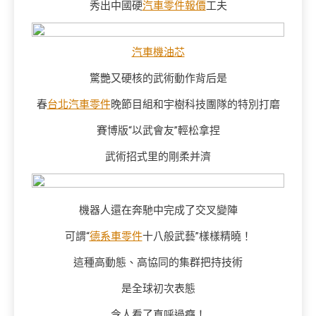
秀出中國硬
汽車零件報價
工夫
汽車機油芯
驚艷又硬核的武術動作背后是
春
台北汽車零件
晚節目組和宇樹科技團隊的特別打磨
賽博版“以武會友”輕松拿捏
武術招式里的剛柔并濟
機器人還在奔馳中完成了交叉變陣
可謂“
德系車零件
十八般武藝”樣樣精曉！
這種高動態、高協同的集群把持技術
是全球初次表態
令人看了直呼過癮！