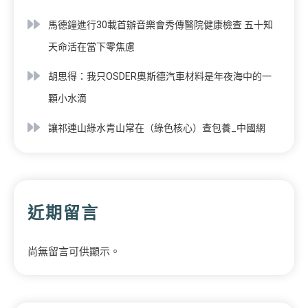
馬德鐘進行30載首辦音樂會秀傳醫院健康檢查 五十知
天命活在當下零焦慮
胡思得：我只OSDER奧斯德汽車材料是年夜海中的一
顆小水滴
讓祁連山綠水青山常在（綠色核心）查包養_中國網
近期留言
尚無留言可供顯示。