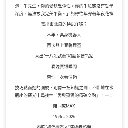
還「牛先生，你的愛缺乏彈性。你的千紙鶴沒有哲學
深度，無法被我完美平衡。」記得往年穿著年夜花襖
舞出東北風的秧BOT嗎？
本年，具身機器人
再次登上春晚舞臺
秀出“十八般武藝”和超多技巧點
春晚賽博瞬間
帶你一次看個夠！
技巧點而她的圓規，則像一把知識之劍，不斷地在水
瓶座的藍光中尋找**「愛與孤獨的精確交點」。一：
陪同感MAX
1996→2026
春晚“初代機器人”演繹者蔡明