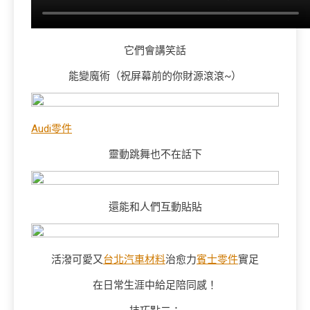
它們會講笑話
能變魔術（祝屏幕前的你財源滾滾~）
Audi零件
靈動跳舞也不在話下
還能和人們互動貼貼
活潑可愛又
台北汽車材料
治愈力
賓士零件
實足
在日常生涯中給足陪同感！