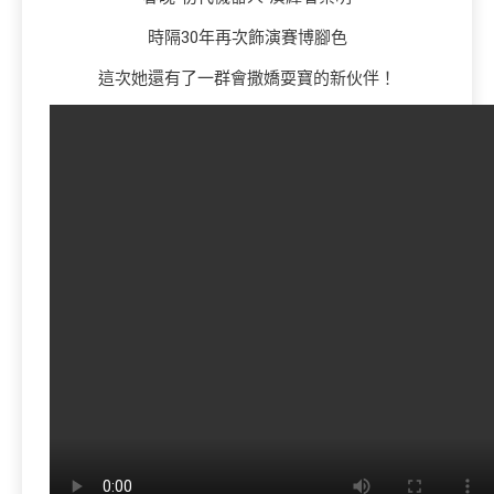
時隔30年再次飾演賽博腳色
這次她還有了一群會撒嬌耍寶的新伙伴！