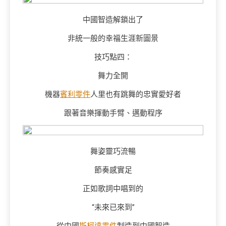
中國智造解鎖出了
非統一般的幸福生涯新圖景
技巧點四：
舞力全開
機器
賓利零件
人里也有跳舞的忠實愛好者
跟著音樂揮動手臂、邁動程序
舞姿靈巧流暢
節奏感實足
正如歌詞中唱到的
“未來已來到”