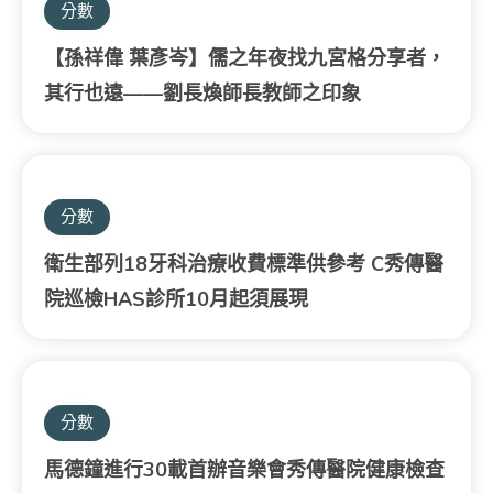
分數
【孫祥偉 葉彥岑】儒之年夜找九宮格分享者，
其行也遠——劉長煥師長教師之印象
分數
衛生部列18牙科治療收費標準供參考 C秀傳醫
院巡檢HAS診所10月起須展現
分數
馬德鐘進行30載首辦音樂會秀傳醫院健康檢查