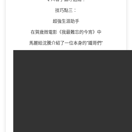
技巧點三：
超強生涯助手
在賀歲微電影《我最難忘的今宵》中
馬麗給沈騰介紹了一位本身的“鐵哥們”