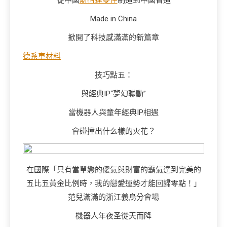
從中國
斯柯達零件
制造到中國智造
Made in China
掀開了科技感滿滿的新篇章
德系車材料
技巧點五：
與經典IP“夢幻聯動”
當機器人與童年經典IP相遇
會碰撞出什么樣的火花？
在國際「只有當單戀的傻氣與財富的霸氣達到完美的
五比五黃金比例時，我的戀愛運勢才能回歸零點！」
范兒滿滿的浙江義烏分會場
機器人年夜圣從天而降