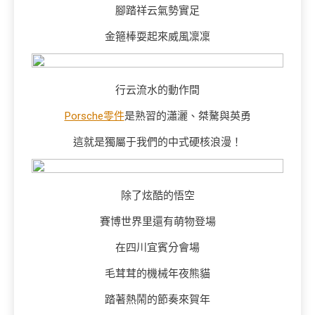
腳踏祥云氣勢實足
金箍棒耍起來威風凜凜
行云流水的動作間
Porsche零件
是熟習的瀟灑、桀驁與英勇
這就是獨屬于我們的中式硬核浪漫！
除了炫酷的悟空
賽博世界里還有萌物登場
在四川宜賓分會場
毛茸茸的機械年夜熊貓
踏著熱鬧的節奏來賀年