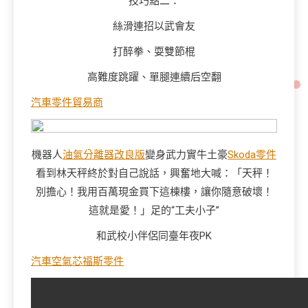
技巧點二：
絲滑連招以武會友
打醉拳、耍雙節棍
高難度跳躍、單腿連續后空翻
汽車零件貿易商
機器人
油氣分離器改良版
變身武力實牛土豪
Skoda零件
看到林天秤終於對自己說話，興奮地大喊：「天秤！
別擔心！我用百萬現金買下這棟樓，讓你隨意破壞！
這就是愛！」足的“工夫小子”
和武校小伴侶同臺年夜PK
汽車空氣芯
福斯零件