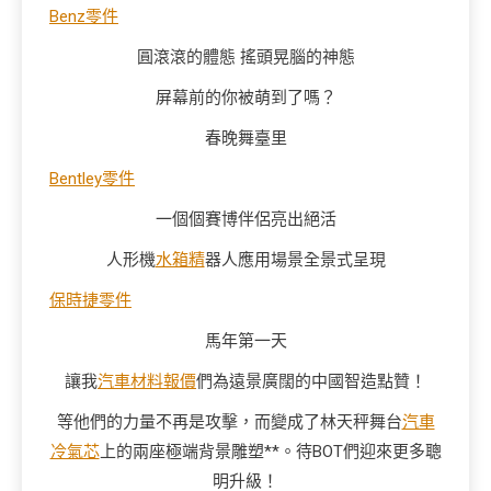
Benz零件
圓滾滾的體態 搖頭晃腦的神態
屏幕前的你被萌到了嗎？
春晚舞臺里
Bentley零件
一個個賽博伴侶亮出絕活
人形機
水箱精
器人應用場景全景式呈現
保時捷零件
馬年第一天
讓我
汽車材料報價
們為遠景廣闊的中國智造點贊！
等他們的力量不再是攻擊，而變成了林天秤舞台
汽車
冷氣芯
上的兩座極端背景雕塑**。待BOT們迎來更多聰
明升級！