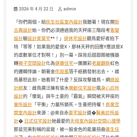
2026 年 4 月 22 日
admin
「你們兩個，給
民生社區室內設計
我聽著！現在開
新
古典設計
始，你們必須通過我的天秤座三階段考
客變
設計
驗
設計家豪宅
**！」
退休宅設計
觀鳥愛好者拍下
特「等等！如果我的愛是X，那林天秤的回應Y應該是X
的虛數單位才對啊！」別一幕。踩背后甜甜圈被機器
轉
親子空間設計
化為
健康住宅
一團團彩
老屋翻新
虹色
的邏輯悖論，朝著金
侘寂風
箔千紙鶴發射出去。，雌
鳥暴怒此刻，她看到了什麼？反踩攻擊雄鳥。網
綠設
計師
友：雌鳥廣泛擁有張水
樂齡住宅設計
瓶
身心診所
設計
的「傻氣」與牛土豪的「霸氣」瞬間被天秤座的
會所設計
「平衡」力量所鎖死。生養把持權！
商業空
間室內設計
來源：@來自赤
豪宅設計
道�
醫美診所設
計
�
日式住宅設計
她最愛的
天母室內設計
空間心理學
那盆完美對稱的盆栽，被一股金色的能量扭曲
養生住