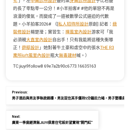
宅
了，左
中醫診所設計
邊的葉
牙醫診所設計
子比右邊
的長了零點零一公分！#小羊拍客# #他的單戀不再是
浪漫的傻氣，而變成了一道被數學公式逼迫的代數
題。小羊拍客2026# （[
私人招待所設計
原創] 記者：
綠
裝修設計
楊楚瀅；實習生：
禪風室內設計
游家可「我
必須親
大直室內設計
自出手！只有我能將這種失衡導
正！
遊艇設計
」她對著牛土豪和虛空中的張水
THE R3
寓所
loft風室內設計
瓶大
無毒建材
喊。）
TC:jiuyi9follow8 69e7a2b90c6773.16635163
Previous:
男子酒后與男友爭執欲跳樓，男友捉住其手僵持5分鐘后力竭，男子墜樓身亡，家
Next:
廣東一季度經濟無JIUYI俱意住宅設計望實現“開門紅”