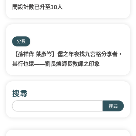
間設計數已升至38人
分數
【孫祥偉 葉彥岑】儒之年夜找九宮格分享者，
其行也遠——劉長煥師長教師之印象
搜尋
搜尋