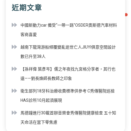
近期文章
中國新動力car 備受“一帶一路”OSDER奧斯德汽車材料
客商喜愛
越南下龍灣游船傾覆變亂逝世亡人JIUYI俱意空間設計
數已升至38人
【孫祥偉 葉彥岑】儒之年夜找九宮格分享者，其行也
遠——劉長煥師長教師之印象
衛生部列18牙科治療收費標準供參考 C秀傳醫院巡檢
HAS診所10月起須展現
馬德鐘進行30載首辦音樂會秀傳醫院健康檢查 五十知
天命活在當下零焦慮