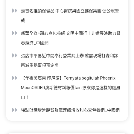
遭冒名推銷保健品 中心醫院與國立健保集團 促公眾警
戒
新華全媒+甜心查包養網·文明中國行丨非遺展演助力賞
春經濟_中國網
張店市平易近中間奉行營業網上辦 確需現場打森和診
所減重點事項預定辦
【年夜美廣東·印尼語】Ternyata begitulah Phoenix
MounOSDER奧斯德材料報價tain!原來你是這樣的鳳凰
山！
特點財產增進脫貧群眾連續增收甜心查包養網_中國網