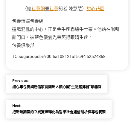
（總
包養網
臺
包養
記者 陳慧慧）
甜心花園
包養情婦
包養網
這場混亂的中心，正是金牛座霸總牛土豪。他站在咖啡
館門口，被藍色傻氣光束照得眼睛生疼。
包養俱樂部
TC:sugarpopular900 6a108121af5c94.52524868
Previous:
甜心專包養網迷信家開闢出人類心臟“生物起搏器”類器官
Next:
把新時期黨的立異實際轉化為哲學社會迷信剖析框專包養架