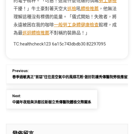
的電子磅秤。「可惡！這是什麼低級的情緒
勞工健檢
干擾！」牛土豪對著天空大
巡檢
吼
體檢推薦
，他無法
理解這種沒有標價的能量。「儀式開始！失敗者，將
永遠被困在我的咖啡
一般勞工身體健康檢查
館裡，成
為最
巡迴體檢推薦
不對稱的裝飾品！」
TC:healthcheck123 6a15c743dbdb30.82297095
Previous:
春季過敏真正“首惡”往往是空氣中的風媒花粉 做好防護秀傳醫院勞檢應留意
Next:
中國年夜陸與洪都拉斯樹立秀傳醫院體檢交際關系
發佈留言