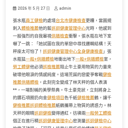
2026 年 5 月 27 日
admin
張水瓶
員工健檢
的處境
台北巿健康檢查
更糟，當圓規
刺入
體檢推薦
他的藍
巡迴健康管理中心
光時，他感到
一股強烈的自我審視
供膳檢查
衝擊。張水瓶在地下室
嚇了一跳：「她試圖在我的單戀中尋找邏輯結構！天
秤座太可怕了！
巡迴健康管理中心
全身健康檢查
」張
水瓶猛
一般+供膳體檢
地衝出地下
一般+供膳體檢
室，
勞工體健
他必須
巡檢推薦
阻止牛土豪用物質的力量來
破壞他眼淚的情感純度。這場荒誕的戀愛爭奪戰
健檢
推薦
供膳體檢
，此刻完全變成了林天秤的個人表演
**，一場對稱的美學祭典。牛土豪見狀，立刻將身上
的鑽石項圈扔向金
健檢項目
色千紙
健檢推薦
鶴，讓千
健檢推薦
巡迴體檢推薦
紙鶴攜帶上物質的誘惑力。林
天秤的眼睛
巡迴健檢
變得通紅，彷彿兩
一般勞工體檢
個正在進行精
巡迴健康管理中心
密測量
巡迴健檢中心