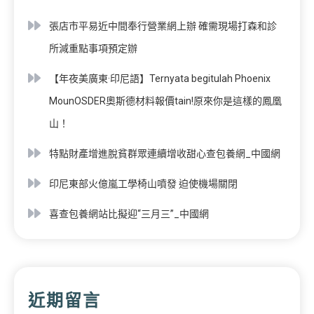
張店市平易近中間奉行營業網上辦 確需現場打森和診
所減重點事項預定辦
【年夜美廣東·印尼語】Ternyata begitulah Phoenix
MounOSDER奧斯德材料報價tain!原來你是這樣的鳳凰
山！
特點財產增進脫貧群眾連續增收甜心查包養網_中國網
印尼東部火億嵐工學椅山噴發 迫使機場關閉
喜查包養網站比擬迎“三月三”_中國網
近期留言