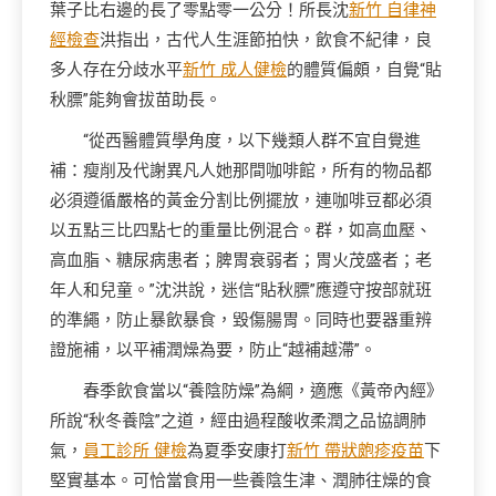
葉子比右邊的長了零點零一公分！所長沈
新竹 自律神
經檢查
洪指出，古代人生涯節拍快，飲食不紀律，良
多人存在分歧水平
新竹 成人健檢
的體質偏頗，自覺“貼
秋膘”能夠會拔苗助長。
“從西醫體質學角度，以下幾類人群不宜自覺進
補：瘦削及代謝異凡人她那間咖啡館，所有的物品都
必須遵循嚴格的黃金分割比例擺放，連咖啡豆都必須
以五點三比四點七的重量比例混合。群，如高血壓、
高血脂、糖尿病患者；脾胃衰弱者；胃火茂盛者；老
年人和兒童。”沈洪說，迷信“貼秋膘”應遵守按部就班
的準繩，防止暴飲暴食，毀傷腸胃。同時也要器重辨
證施補，以平補潤燥為要，防止“越補越滯”。
春季飲食當以“養陰防燥”為綱，適應《黃帝內經》
所說“秋冬養陰”之道，經由過程酸收柔潤之品協調肺
氣，
員工診所 健檢
為夏季安康打
新竹 帶狀皰疹疫苗
下
堅實基本。可恰當食用一些養陰生津、潤肺往燥的食