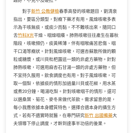
越好，不克不及硬扛。
對于
新竹 公教健檢
春季高發的咳嗽題目，劉清泉
指出，要區分類型，對癥下藥才有用。風燥咳嗽多表
示為干咳無痰，或痰少而黏，不不難咳出來，隨同口
舌
竹科X光
干燥、咽燥咽癢。肺熱咳嗽往往產生在暮秋
階段，咳嗽頻仍，痰黃稀薄，伴有咽喉痛苦悲傷、咽
干口渴等癥狀。針對風燥咳嗽，可選杏蘇散所做的顆
粒或糖漿，或川貝枇杷露這一類的非處方藥物。針對
肺熱咳嗽，可選用麻杏石甘湯一類的非處方藥物，但
不宜持久服用。飲食調度也有用。對于風燥咳嗽，可
取一個梨，依據痰的情形加過量川貝或花椒，用水蒸
或煮20分鐘，喝湯吃梨。針對咳嗽咽干的情形，還可
以選桑葉、菊花、麥冬來做代茶飲。需求留意的是，
每小我應依據本身體質特色，選擇合適本身的攝生方
式，若有不適實時就醫，在專門研究
新竹 出國備藥
大
夫領導下停止調度，才幹到達事半功倍的後果。