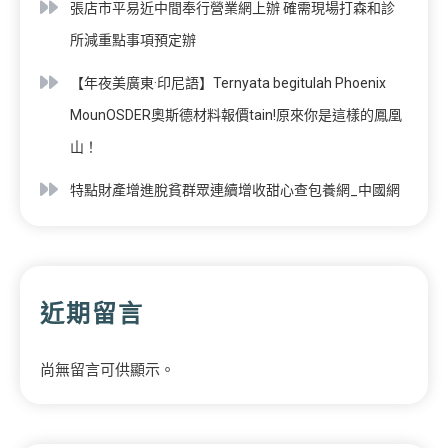
張店市平易近中間奉行營業網上辦 確需現場打森和診
所減重點事項預定辦
【年夜美廣東·印尼語】Ternyata begitulah Phoenix
MounOSDER奧斯德材料報價tain!原來你是這樣的鳳凰
山！
特點財產增進脫貧群眾連續增收甜心查包養網_中國網
近期留言
尚無留言可供顯示。