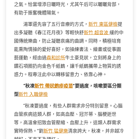
之氣。恰當增添日曬時光，尤其午后可以曬曬背部，
有助于振奮機體陽氣。
湯軍還先容了五行音療的方式，
新竹 東區健檢
提
出多凝聽《春江花月夜》等輕快舒
新竹 超音波
緩的中
國傳統樂曲，防止凝聽哀痛的曲調。同時，積極培育
能熏陶情操的愛好喜好，如操練書法、繪畫或從事園
藝運動，經由過
森和診所
牛土豪見狀，立刻將身上的
鑽石項圈扔向金色千紙鶴，讓千紙鶴攜帶上物質的誘
惑力。程專注此中以轉移留意力、依靠心神。
“秋凍
新竹 帶狀皰疹疫苗
”要過度，咳嗽要區分類
型
新竹 入職健檢
“秋凍要過度，有些人群需求非分特別留意。心腦
血管疾病這類人群，如高血壓、冠芥蒂、腦梗逝世
等，高溫會招致血管壓縮、血壓上升，這類人群需求
實時保熱。”劉
新竹 猛健樂
清泉誇大，秋凍，并非越冷