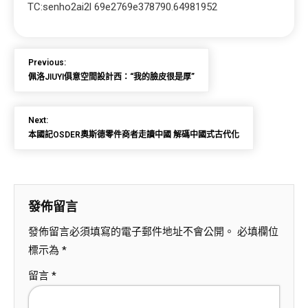
TC:senho2ai2l 69e2769e378790.64981952
Previous:
佩洛JIUYI俱意空間設計西：“我的臉皮很是厚”
Next:
本國記OSDER奧斯德零件商者走讀中國 解碼中國式古代化
發佈留言
發佈留言必須填寫的電子郵件地址不會公開。
必填欄位
標示為
*
留言
*