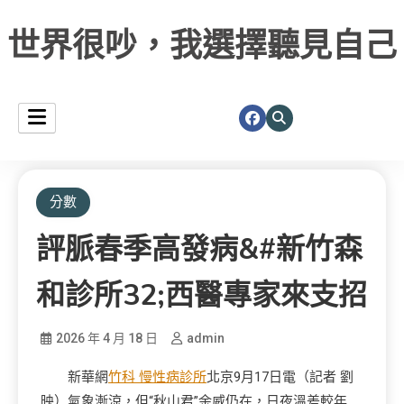
世界很吵，我選擇聽見自己
分數
評脈春季高發病&#新竹森
和診所32;西醫專家來支招
2026 年 4 月 18 日
admin
新華網
竹科 慢性病診所
北京9月17日電（記者 劉
映）氣象漸涼，但“秋山君”余威仍在，日夜溫差較年