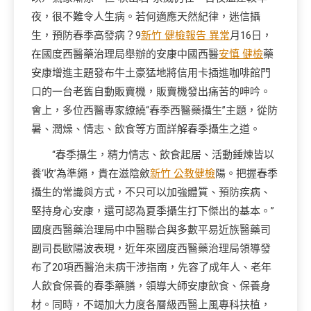
夜，很不難令人生病。若何適應天然紀律，迷信攝
生，預防春季高發病？9
新竹 健檢報告 異常
月16日，
在國度西醫藥治理局舉辦的安康中國西醫
安慎 健檢
藥
安康增進主題發布牛土豪猛地將信用卡插進咖啡館門
口的一台老舊自動販賣機，販賣機發出痛苦的呻吟。
會上，多位西醫專家繚繞“春季西醫藥攝生”主題，從防
暑、潤燥、情志、飲食等方面詳解春季攝生之道。
“春季攝生，精力情志、飲食起居、活動錘煉皆以
養‘收’為準繩，貴在滋陰斂
新竹 公教健檢
陽。把握春季
攝生的常識與方式，不只可以加強體質、預防疾病、
堅持身心安康，還可認為夏季攝生打下傑出的基本。”
國度西醫藥治理局中中醫聯合與多數平易近族醫藥司
副司長歐陽波表現，近年來國度西醫藥治理局領導發
布了20項西醫治未病干涉指南，先容了成年人、老年
人飲食保養的春季藥膳，領導大師安康飲食、保養身
材。同時，不竭加大力度各層級西醫上風專科扶植，