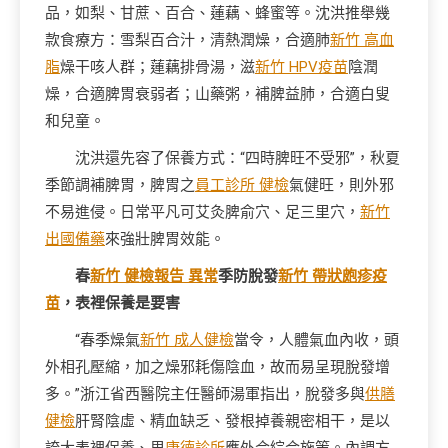
品，如梨、甘蔗、百合、蓮藕、蜂蜜等。沈洪推舉幾
款食療方：雪梨百合汁，清熱潤燥，合適肺
新竹 高血
脂
燥干咳人群；蓮藕排骨湯，滋
新竹 HPV疫苗
陰潤
燥，合適脾胃衰弱者；山藥粥，補脾益肺，合適白叟
和兒童。
沈洪還先容了保養方式：“四時脾旺不受邪”，秋夏
季節調補脾胃，脾胃之
員工診所 健檢
氣健旺，則外邪
不易進侵。日常平凡可艾灸脾俞穴、足三里穴，
新竹
出國備藥
來強壯脾胃效能。
春
新竹 健檢報告 異常
季防脫發
新竹 帶狀皰疹疫
苗
，表裡保養是要害
“春季燥氣
新竹 成人健檢
當令，人體氣血內收，頭
外相孔壓縮，加之燥邪耗傷陰血，故而易呈現脫發增
多。”浙江省西醫院主任醫師湯軍指出，脫發多與
供膳
健檢
肝腎陰虛、精血缺乏、發根掉養親密相干，是以