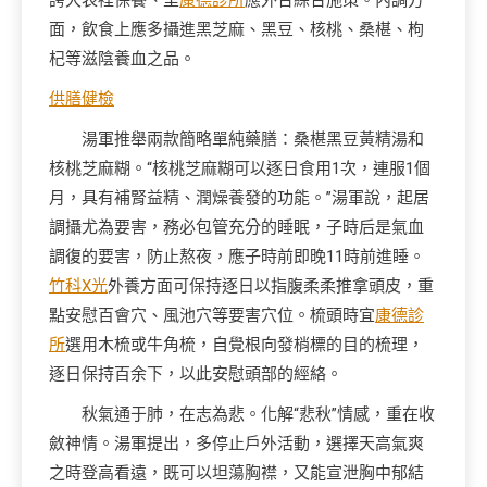
誇大表裡保養、里
康德診所
應外合綜合施策。內調方
面，飲食上應多攝進黑芝麻、黑豆、核桃、桑椹、枸
杞等滋陰養血之品。
供膳健檢
湯軍推舉兩款簡略單純藥膳：桑椹黑豆黃精湯和
核桃芝麻糊。“核桃芝麻糊可以逐日食用1次，連服1個
月，具有補腎益精、潤燥養發的功能。”湯軍說，起居
調攝尤為要害，務必包管充分的睡眠，子時后是氣血
調復的要害，防止熬夜，應子時前即晚11時前進睡。
竹科X光
外養方面可保持逐日以指腹柔柔推拿頭皮，重
點安慰百會穴、風池穴等要害穴位。梳頭時宜
康德診
所
選用木梳或牛角梳，自覺根向發梢標的目的梳理，
逐日保持百余下，以此安慰頭部的經絡。
秋氣通于肺，在志為悲。化解“悲秋”情感，重在收
斂神情。湯軍提出，多停止戶外活動，選擇天高氣爽
之時登高看遠，既可以坦蕩胸襟，又能宣泄胸中郁結