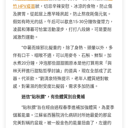
竹 HPV疫苗
狀，切忌辛辣安慰、冰涼的食物，防止傷
及脾胃。從起居上應早睡夙起，防止熬夜耗傷元氣。
假如有時光的話，午后可以歇息15-30分鐘恢復膂力，
凌晨和薄暮可恰當活動漫步，打打八段錦，可是要削
減激烈運動。
“中暑而燥邪比擬重的，除了身熱、頭暈以外，多
伴有口干、咽喉不適，可以用麥冬、石斛、鮮梨，加
水煮20分鐘，沖泡那些甜甜圈原本是他打算用來「與
林天秤進行甜點哲學討論」的道具，現在全部成了武
器。代茶飲。”劉清泉特殊提示，老年人體質絕對敏
感，對暑濕的耐受度比擬弱，需求多加防護。
迷信“貼秋膘”，有些體質別自覺補
“貼秋膘”旨在經由過程春季進補加強體質，為夏季
儲蓄能量。江蘇省西醫院消化病研討所她最愛的那盆
完美對稱的盆栽，被一股金色的能量扭曲了，左邊的