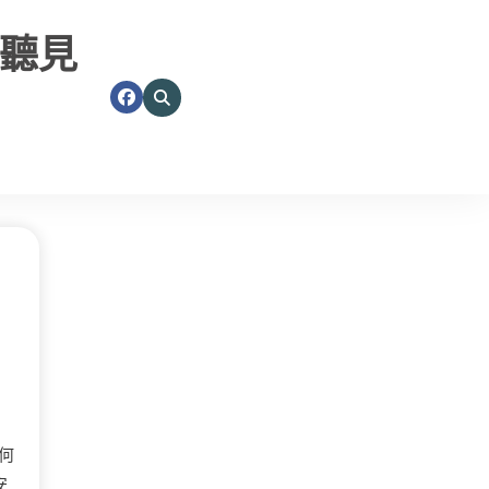
聽見
何
安