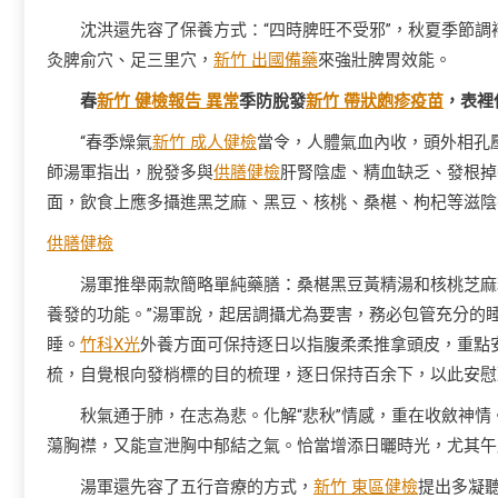
沈洪還先容了保養方式：“四時脾旺不受邪”，秋夏季節調
灸脾俞穴、足三里穴，
新竹 出國備藥
來強壯脾胃效能。
春
新竹 健檢報告 異常
季防脫發
新竹 帶狀皰疹疫苗
，表裡
“春季燥氣
新竹 成人健檢
當令，人體氣血內收，頭外相孔
師湯軍指出，脫發多與
供膳健檢
肝腎陰虛、精血缺乏、發根掉
面，飲食上應多攝進黑芝麻、黑豆、核桃、桑椹、枸杞等滋陰
供膳健檢
湯軍推舉兩款簡略單純藥膳：桑椹黑豆黃精湯和核桃芝麻
養發的功能。”湯軍說，起居調攝尤為要害，務必包管充分的
睡。
竹科X光
外養方面可保持逐日以指腹柔柔推拿頭皮，重點
梳，自覺根向發梢標的目的梳理，逐日保持百余下，以此安慰
秋氣通于肺，在志為悲。化解“悲秋”情感，重在收斂神
蕩胸襟，又能宣泄胸中郁結之氣。恰當增添日曬時光，尤其午
湯軍還先容了五行音療的方式，
新竹 東區健檢
提出多凝