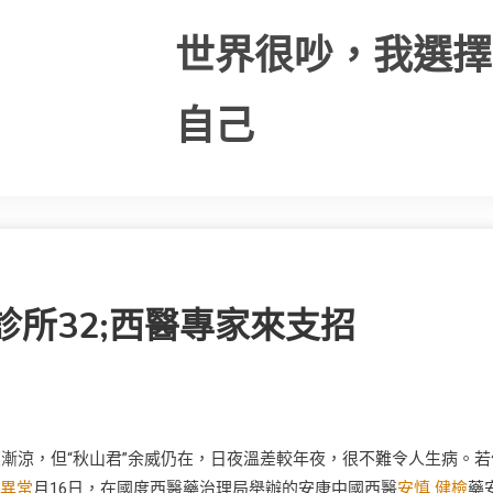
世界很吵，我選擇
自己
診所32;西醫專家來支招
氣象漸涼，但“秋山君”余威仍在，日夜溫差較年夜，很不難令人生病。若
 異常
月16日，在國度西醫藥治理局舉辦的安康中國西醫
安慎 健檢
藥