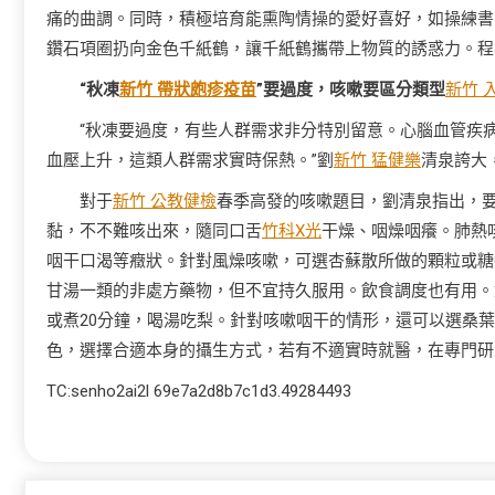
痛的曲調。同時，積極培育能熏陶情操的愛好喜好，如操練書
鑽石項圈扔向金色千紙鶴，讓千紙鶴攜帶上物質的誘惑力。程
“秋凍
新竹 帶狀皰疹疫苗
”要過度，咳嗽要區分類型
新竹 
“秋凍要過度，有些人群需求非分特別留意。心腦血管疾
血壓上升，這類人群需求實時保熱。”劉
新竹 猛健樂
清泉誇大
對于
新竹 公教健檢
春季高發的咳嗽題目，劉清泉指出，
黏，不不難咳出來，隨同口舌
竹科X光
干燥、咽燥咽癢。肺熱
咽干口渴等癥狀。針對風燥咳嗽，可選杏蘇散所做的顆粒或糖
甘湯一類的非處方藥物，但不宜持久服用。飲食調度也有用。
或煮20分鐘，喝湯吃梨。針對咳嗽咽干的情形，還可以選桑
色，選擇合適本身的攝生方式，若有不適實時就醫，在專門研
TC:senho2ai2l 69e7a2d8b7c1d3.49284493