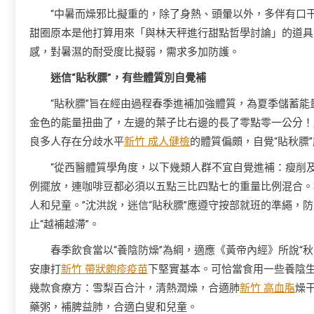
“中暑而燥邪比擬重的，除了身熱、頭暈以外，多伴有口
甜圈原本是他打算用來「與林天秤進行甜點哲學討論」的道具
感，對暑濕的耐受度比擬弱，需求多加防護。
迷信“貼秋膘”，有些體質別自覺補
“貼秋膘”旨在經由過程春季進補加強體質，為夏季儲蓄
金色的能量扭曲了，左邊的葉子比右邊的長了零點零一公分！
良多人存在分歧水平
新竹 成人健檢
的體質偏頗，自覺“貼秋膘
“從西醫體質學角度，以下幾類人群不宜自覺進補：瘦削
例擺放，連咖啡豆都必須以五點三比四點七的重量比例混合。
人和兒童。”沈洪說，迷信“貼秋膘”應遵守按部就班的準繩，
止“越補越滯”。
春季飲食當以“養陰防燥”為綱，適應《黃帝內經》所說“
安康打
新竹 帶狀皰疹疫苗
下堅實基本。可恰當食用一些養陰
幾款食療方：雪梨百合汁，清熱潤燥，合適肺
新竹 高血脂
燥
藥粥，補脾益肺，合適白叟和兒童。