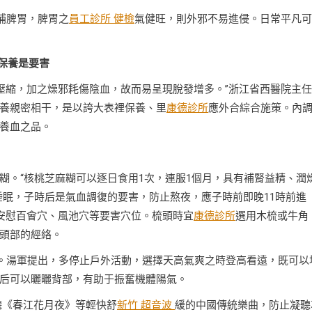
補脾胃，脾胃之
員工診所 健檢
氣健旺，則外邪不易進侵。日常平凡可
保養是要害
壓縮，加之燥邪耗傷陰血，故而易呈現脫發增多。”浙江省西醫院主
養親密相干，是以誇大表裡保養、里
康德診所
應外合綜合施策。內
養血之品。
糊。“核桃芝麻糊可以逐日食用1次，連服1個月，具有補腎益精、潤
睡眠，子時后是氣血調復的要害，防止熬夜，應子時前即晚11時前進
安慰百會穴、風池穴等要害穴位。梳頭時宜
康德診所
選用木梳或牛角
頭部的經絡。
情。湯軍提出，多停止戶外活動，選擇天高氣爽之時登高看遠，既可以
后可以曬曬背部，有助于振奮機體陽氣。
聽《春江花月夜》等輕快舒
新竹 超音波
緩的中國傳統樂曲，防止凝聽