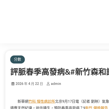
分數
評脈春季高發病&#新竹森和
2026 年 4 月 22 日
admin
新華網
竹科 慢性病診所
北京9月17日電（記者 劉映）
適應天然紀律，迷信攝生，預防春季高發病？9
新竹 健檢報告