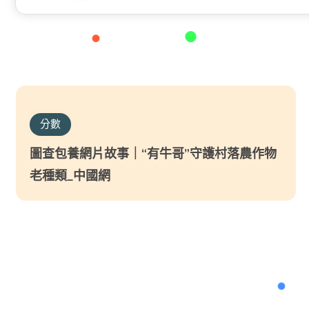
分數
圖查包養網片故事｜“有牛哥”守護村落農作物
老種類_中國網