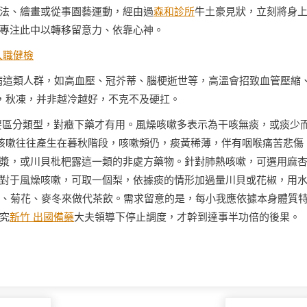
法、繪畫或從事園藝運動，經由過
森和診所
牛土豪見狀，立刻將身
專注此中以轉移留意力、依靠心神。
入職健檢
病這類人群，如高血壓、冠芥蒂、腦梗逝世等，高溫會招致血管壓縮
，秋凍，并非越冷越好，不克不及硬扛。
要區分類型，對癥下藥才有用。風燥咳嗽多表示為干咳無痰，或痰少
咳嗽往往產生在暮秋階段，咳嗽頻仍，痰黃稀薄，伴有咽喉痛苦悲傷
漿，或川貝枇杷露這一類的非處方藥物。針對肺熱咳嗽，可選用麻
對于風燥咳嗽，可取一個梨，依據痰的情形加過量川貝或花椒，用
葉、菊花、麥冬來做代茶飲。需求留意的是，每小我應依據本身體質
究
新竹 出國備藥
大夫領導下停止調度，才幹到達事半功倍的後果。