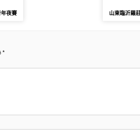
普年夜賽
山東臨沂羅莊
為
*