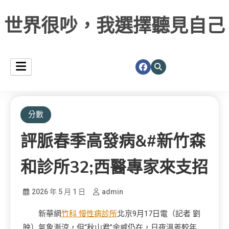
世界很吵，我選擇聽見自己
分數
評脈春季高發病&#新竹森
和診所32;西醫專家來支招
2026 年 5 月 1 日
admin
新華網
竹科 慢性病診所
北京9月17日電（記者 劉
映）氣象漸涼，但“秋山君”余威仍在，日夜溫差較年