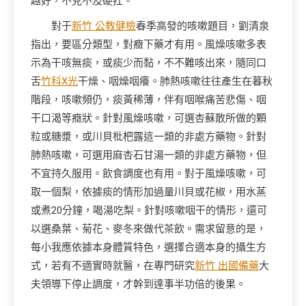
越好，不克不及硬扛。
對于
新竹 公教健檢
春季高發的咳嗽題目，劉清泉
指出，要區分類型，對癥下藥才有用。風燥咳嗽多表
示為干咳無痰，或痰少而黏，不不難咳出來，隨同口
舌
竹科X光
干燥、咽燥咽癢。肺熱咳嗽往往產生在暮秋
階段，咳嗽頻仍，痰黃稀薄，伴有咽喉痛苦悲傷、咽
干口渴等癥狀。針對風燥咳嗽，可選杏蘇散所做的顆
粒或糖漿，或川貝枇杷露這一類的非處方藥物。針對
肺熱咳嗽，可選用麻杏石甘湯一類的非處方藥物，但
不宜持久服用。飲食調度也有用。對于風燥咳嗽，可
取一個梨，依據痰的情形加過量川貝或花椒，用水蒸
或煮20分鐘，喝湯吃梨。針對咳嗽咽干的情形，還可
以選桑葉、菊花、麥冬來做代茶飲。需求留意的是，
每小我應依據本身體質特色，選擇合適本身的攝生方
式，若有不適實時就醫，在專門研究
新竹 出國備藥
大
夫領導下停止調度，才幹到達事半功倍的後果。