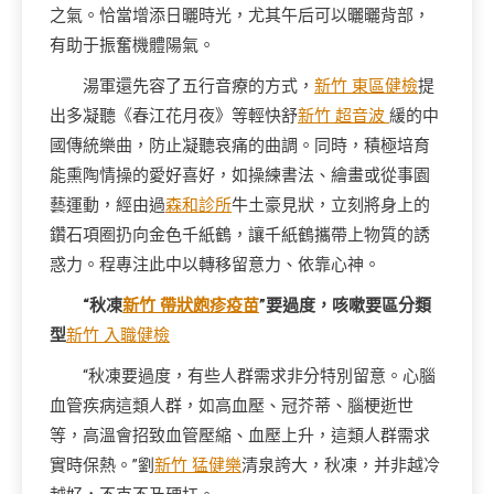
之氣。恰當增添日曬時光，尤其午后可以曬曬背部，
有助于振奮機體陽氣。
湯軍還先容了五行音療的方式，
新竹 東區健檢
提
出多凝聽《春江花月夜》等輕快舒
新竹 超音波
緩的中
國傳統樂曲，防止凝聽哀痛的曲調。同時，積極培育
能熏陶情操的愛好喜好，如操練書法、繪畫或從事園
藝運動，經由過
森和診所
牛土豪見狀，立刻將身上的
鑽石項圈扔向金色千紙鶴，讓千紙鶴攜帶上物質的誘
惑力。程專注此中以轉移留意力、依靠心神。
“秋凍
新竹 帶狀皰疹疫苗
”要過度，咳嗽要區分類
型
新竹 入職健檢
“秋凍要過度，有些人群需求非分特別留意。心腦
血管疾病這類人群，如高血壓、冠芥蒂、腦梗逝世
等，高溫會招致血管壓縮、血壓上升，這類人群需求
實時保熱。”劉
新竹 猛健樂
清泉誇大，秋凍，并非越冷