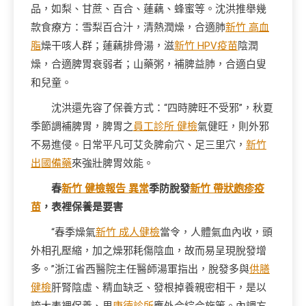
品，如梨、甘蔗、百合、蓮藕、蜂蜜等。沈洪推舉幾
款食療方：雪梨百合汁，清熱潤燥，合適肺
新竹 高血
脂
燥干咳人群；蓮藕排骨湯，滋
新竹 HPV疫苗
陰潤
燥，合適脾胃衰弱者；山藥粥，補脾益肺，合適白叟
和兒童。
沈洪還先容了保養方式：“四時脾旺不受邪”，秋夏
季節調補脾胃，脾胃之
員工診所 健檢
氣健旺，則外邪
不易進侵。日常平凡可艾灸脾俞穴、足三里穴，
新竹
出國備藥
來強壯脾胃效能。
春
新竹 健檢報告 異常
季防脫發
新竹 帶狀皰疹疫
苗
，表裡保養是要害
“春季燥氣
新竹 成人健檢
當令，人體氣血內收，頭
外相孔壓縮，加之燥邪耗傷陰血，故而易呈現脫發增
多。”浙江省西醫院主任醫師湯軍指出，脫發多與
供膳
健檢
肝腎陰虛、精血缺乏、發根掉養親密相干，是以