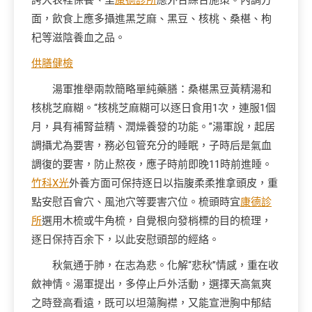
誇大表裡保養、里
康德診所
應外合綜合施策。內調方
面，飲食上應多攝進黑芝麻、黑豆、核桃、桑椹、枸
杞等滋陰養血之品。
供膳健檢
湯軍推舉兩款簡略單純藥膳：桑椹黑豆黃精湯和
核桃芝麻糊。“核桃芝麻糊可以逐日食用1次，連服1個
月，具有補腎益精、潤燥養發的功能。”湯軍說，起居
調攝尤為要害，務必包管充分的睡眠，子時后是氣血
調復的要害，防止熬夜，應子時前即晚11時前進睡。
竹科X光
外養方面可保持逐日以指腹柔柔推拿頭皮，重
點安慰百會穴、風池穴等要害穴位。梳頭時宜
康德診
所
選用木梳或牛角梳，自覺根向發梢標的目的梳理，
逐日保持百余下，以此安慰頭部的經絡。
秋氣通于肺，在志為悲。化解“悲秋”情感，重在收
斂神情。湯軍提出，多停止戶外活動，選擇天高氣爽
之時登高看遠，既可以坦蕩胸襟，又能宣泄胸中郁結