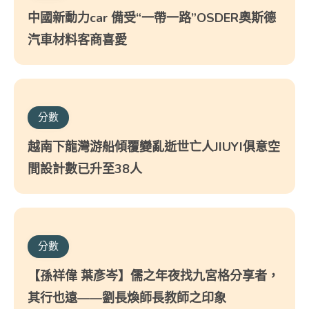
中國新動力car 備受“一帶一路”OSDER奧斯德
汽車材料客商喜愛
分數
越南下龍灣游船傾覆變亂逝世亡人JIUYI俱意空
間設計數已升至38人
分數
【孫祥偉 葉彥岑】儒之年夜找九宮格分享者，
其行也遠——劉長煥師長教師之印象