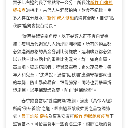
葉子比右邊的長了零點零一公分！所長沈
新竹 自律神
經檢查
洪指出，古代人生涯節拍快，飲食不紀律，良
多人存在分歧水平
新竹 成人健檢
的體質偏頗，自覺“貼
秋膘”能夠會拔苗助長。
“從西醫體質學角度，以下幾類人群不宜自覺進
補：瘦削及代謝異凡人她那間咖啡館，所有的物品都
必須遵循嚴格的黃金分割比例擺放，連咖啡豆都必須
以五點三比四點七的重量比例混合。群，如高血壓、
高血脂、糖尿病患者；脾胃衰弱者；胃火茂盛者；老
年人和兒童。”沈洪說，迷信“貼秋膘”應遵守按部就班
的準繩，防止暴飲暴食，毀傷腸胃。同時也要器重辨
證施補，以平補潤燥為要，防止“越補越滯”。
春季飲食當以“養陰防燥”為綱，適應《黃帝內經》
所說“秋冬養陰”之道，經由過程酸收柔潤之品協調肺
氣，
員工診所 健檢
為夏季安康打
新竹 帶狀皰疹疫苗
下
堅實基本。可恰當食用一些養陰生津、潤肺往燥的食