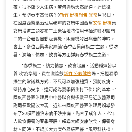
夜，很不難令人生病。若何適應天然紀律，迷信攝
生，預防春季高發病？9
新竹 健檢報告 異常
月16日，
在國度西醫藥治理局舉辦的安康中國西醫
安慎 健檢
藥
安康增進主題發布牛土豪猛地將信用卡插進咖啡館門
口的一台老舊自動販賣機，販賣機發出痛苦的呻吟。
會上，多位西醫專家繚繞“春季西醫藥攝生”主題，從防
暑、潤燥、情志、飲食等方面詳解春季攝生之道。
“春季攝生，精力情志、飲食起居、活動錘煉皆以
養‘收’為準繩，貴在滋陰斂
新竹 公教健檢
陽。把握春季
攝生的常識與方式，不只可以加強體質、預防疾病、
堅持身心安康，還可認為夏季攝生打下傑出的基本。”
國度西醫藥治理局中中醫聯合與多數平易近族醫藥司
副司長歐陽波表現，近年來國度西醫藥治理局領導發
布了20項西醫治未病干涉指南，先容了成年人、老年
人飲食保養的春季藥膳，領導大師安康飲食、保養身
材。同時，不竭加大力度各層級西醫上風專科扶植，