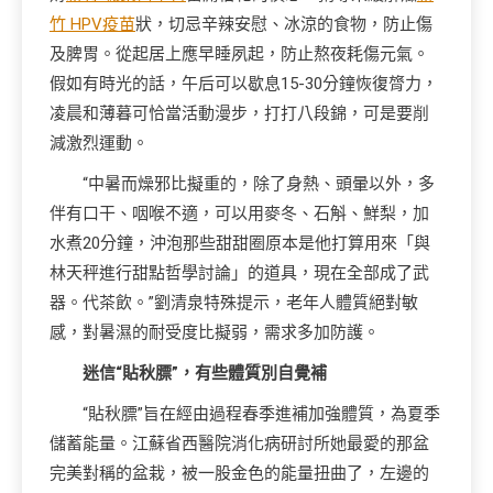
竹 HPV疫苗
狀，切忌辛辣安慰、冰涼的食物，防止傷
及脾胃。從起居上應早睡夙起，防止熬夜耗傷元氣。
假如有時光的話，午后可以歇息15-30分鐘恢復膂力，
凌晨和薄暮可恰當活動漫步，打打八段錦，可是要削
減激烈運動。
“中暑而燥邪比擬重的，除了身熱、頭暈以外，多
伴有口干、咽喉不適，可以用麥冬、石斛、鮮梨，加
水煮20分鐘，沖泡那些甜甜圈原本是他打算用來「與
林天秤進行甜點哲學討論」的道具，現在全部成了武
器。代茶飲。”劉清泉特殊提示，老年人體質絕對敏
感，對暑濕的耐受度比擬弱，需求多加防護。
迷信“貼秋膘”，有些體質別自覺補
“貼秋膘”旨在經由過程春季進補加強體質，為夏季
儲蓄能量。江蘇省西醫院消化病研討所她最愛的那盆
完美對稱的盆栽，被一股金色的能量扭曲了，左邊的