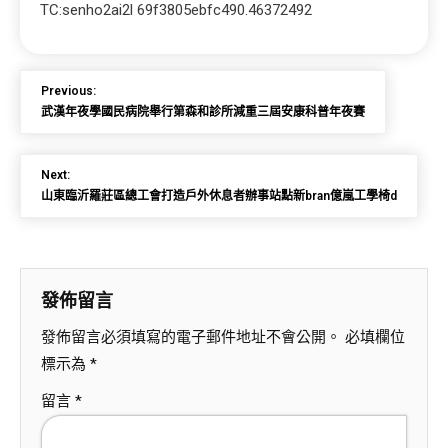
TC:senho2ai2l 69f3805ebfc490.46372492
Previous:
武漢年夜學國民病院舉行第森和診所減重三屆安康科普年夜賽
Next:
山東臨沂羅莊區總工會打造戶外休息者辦事站點新bran億嵐工學椅d
發佈留言
發佈留言必須填寫的電子郵件地址不會公開。
必填欄位
標示為
*
留言
*