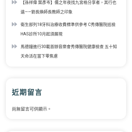
【孫祥偉 葉彥岑】儒之年夜找九宮格分享者，其行也
遠——劉長煥師長教師之印象
衛生部列18牙科治療收費標準供參考 C秀傳醫院巡檢
HAS診所10月起須展現
馬德鐘進行30載首辦音樂會秀傳醫院健康檢查 五十知
天命活在當下零焦慮
近期留言
尚無留言可供顯示。