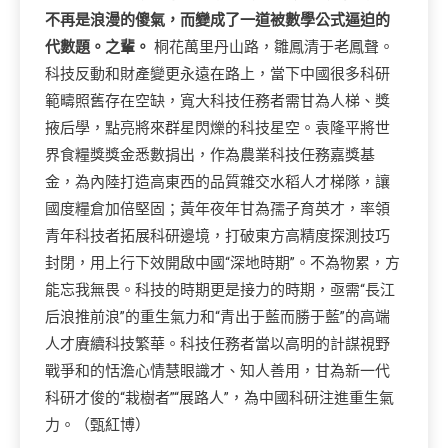
不再是浪漫的傻氣，而變成了一道被數學公式逼迫的
代數題。之輩。
桐花萬里丹山路，雛鳳清于老鳳聲。
科技反動和財產變更永遠在路上，當下中國很多科研
範疇照舊存在空缺，寬大科技任務者需甘為人梯、獎
掖后學，點亮將來群星閃爍的科技星空。袁隆平將世
界食糧獎獎金悉數捐出，作為農業科技任務嘉獎基
金，為內陸打造高東西的品質雜交水稻人才梯隊，讓
國度糧倉加倍堅固；黃年夜年甘為孺子育英才，率領
青年科技者拓展科研邊境，打破東方高精度探測技巧
封閉，用上行下效開啟中國“深地時期”。不為物累，方
能忘我無畏。科技的時期更是接力的時期，亟需“長江
后浪推前浪”的重生氣力和“青出于藍而勝于藍”的高端
人才賡續科技繁華。科技任務者當以高明的計謀視野
戰爭和的恬澹心情慧眼識才、知人善用，甘為新一代
科研才俊的“栽樹者”“展路人”，為中國科研注進重生氣
力。（甄紅博）