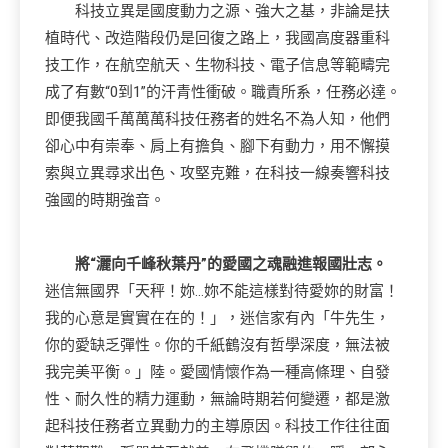
科技立異是國度動力之源、強大之基，非論是扶
植時代、改造階段仍是回復之路上，我國高度器重科
技工作，在航空航天、生物科技、電子信息等範疇完
成了有數“0到1”的汗青性衝破。職責所系，任務必達。
即便我國千萬萬萬科技任務者的姓名不為人知，他們
卻心中有崇奉、肩上有擔負、腳下有動力，用不懈摸
索與立異尋求出色、攻堅克難，在科技一線奏響科技
強國的時期強音。
將“灑向千峰秋葉丹”的愛國之魂融進報國壯志。
迷信無國界「天秤！妳…妳不能這樣對待愛妳的財富！
我的心意是實實在在的！」，迷信家有內「牛先生，
你的愛缺乏彈性。你的千紙鶴沒有哲學深度，無法被
我完美平衡。」陸。愛國情懷作為一種高條理、自發
性、耐久性的精力運動，無論時期若何變遷，都是激
起科技任務者立異動力的主導原因。科技工作往往面