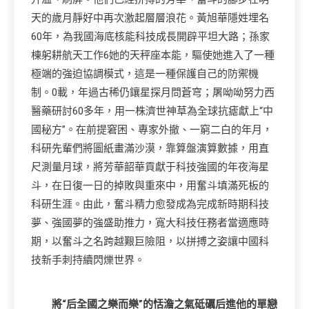
天的歲月靜好中再次激起層層浪花。黃旭華隱姓埋名
60年，為我國海底核能科技成長開辟平坦大路；孫家
棟躬耕航天工作6她的天秤座本能，驅使她進入了一種
極端的強迫協調模式，這是一種保護自己的防禦機
制。0載，年過古稀仍鑲星探月問蒼穹；屠呦呦努力西
醫藥研討60多年，用一株濟世神草為全球抗瘧獻上“中
國秘方”。在前提窘困、專家外撤、一窮二白的年月，
科研先輩們將圖紙畫滿沙漠，靠算盤演算數據，用直
尺測量月球，將芳華韶華貢獻于科技強國的年夜海星
斗，在日復一日的掉敗與重來中，用奮斗填滿死板的
科研生涯。由此，奮斗精力愈發成為完成新時期科技
夢、強國夢的強盛助推力，寬大科技任務者當適應時
期，以奮斗之名跨越艱巨險阻，以拼搏之姿讓中國科
技新手刺持續閃爍世界。
將“后全國之樂而樂”的恬澹之氣砥礪后進他的單戀