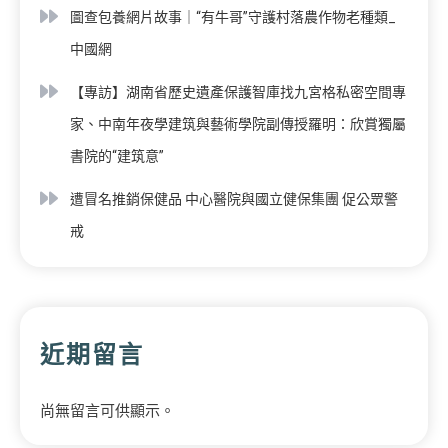
圖查包養網片故事｜“有牛哥”守護村落農作物老種類_
中國網
【專訪】湖南省歷史遺產保護智庫找九宮格私密空間專
家、中南年夜學建筑與藝術學院副傳授羅明：欣賞獨屬
書院的“建筑意”
遭冒名推銷保健品 中心醫院與國立健保集團 促公眾警
戒
近期留言
尚無留言可供顯示。