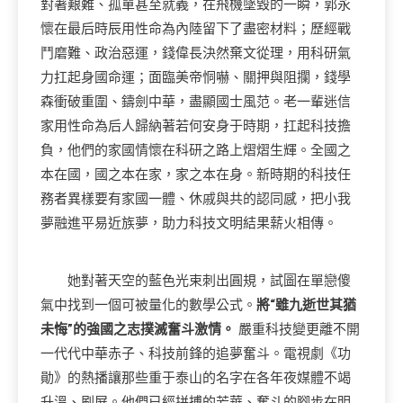
對著艱難、孤單甚至就義，在飛機墜毀的一瞬，郭永
懷在最后時辰用性命為內陸留下了盡密材料；歷經戰
鬥磨難、政治惡運，錢偉長決然棄文從理，用科研氣
力扛起身國命運；面臨美帝恫嚇、關押與阻攔，錢學
森衝破重圍、鑄劍中華，盡顯國士風范。老一輩迷信
家用性命為后人歸納著若何安身于時期，扛起科技擔
負，他們的家國情懷在科研之路上熠熠生輝。全國之
本在國，國之本在家，家之本在身。新時期的科技任
務者異樣要有家國一體、休戚與共的認同感，把小我
夢融進平易近族夢，助力科技文明結果薪火相傳。
她對著天空的藍色光束刺出圓規，試圖在單戀傻
氣中找到一個可被量化的數學公式。
將“雖九逝世其猶
未悔”的強國之志撲滅奮斗激情。
嚴重科技變更離不開
一代代中華赤子、科技前鋒的追夢奮斗。電視劇《功
勛》的熱播讓那些重于泰山的名字在各年夜媒體不竭
升溫、刷屏。他們已經拼搏的芳華、奮斗的腳步在明