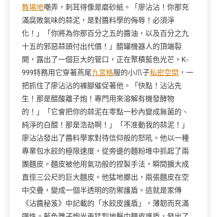
教場地
嘲弄，刺耳得像是磨砂紙。「廖沾沾！你那充
滿腐敗氣味的蒜泥，是對醬料學的侮辱！必須淨
化！」「你將為你那百分之五的醬油，以及百分之九
十五的邪惡蒜頭付出代價！」醋罐機器人的頂端裂
開，露出了一個巨大的管口，正在聚積藍色光芒。K-
999特務用它穿著燕尾
九宮格
服的小爪子
私密空間
，一
把抓住了廖沾沾的褲腳催促著他。「快點！沾沾先
生！那是醋酸離子炮！專門用來溶解有機發酵物
的！」「它會把你的蒜泥在零點一秒內變成無菌的、
純淨的白醋！那是浩劫啊！」「不准動我的蒜泥！」
廖沾沾發出了醬料學家對待信仰般的怒吼。他以一種
專業包水餃的極限速度，從旁邊的麵粉堆中抓起了兩
團麵皮。麵皮被他用氣功般的捏製手法，瞬間擴大成
直徑三公尺的巨大麵皮。他猛地擲出，兩張麵皮在空
中交疊，變成一個半透明的防禦護盾。這就是家傳
《沾醬秘笈》中記載的「水餃皮護盾」，薄韌而充滿
彈性。藍色離子炮光束猛烈地擊中麵皮護盾，發出了