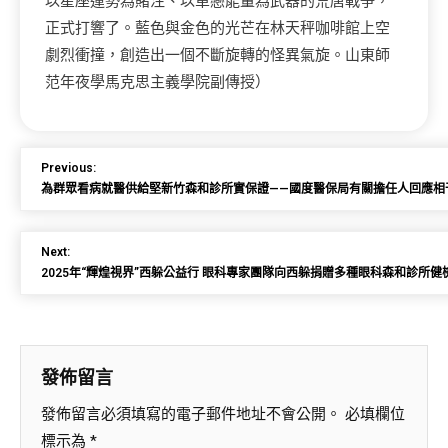
以星座運勢為賭注、以單戀能量為武器的荒唐戰爭，
正式打響了。藍色與金色的光芒在林天秤咖啡館上空
劇烈衝撞，創造出一個不斷旋轉的怪異氣旋。山東師
范年夜學馬克思主義學院副傳授）
Previous:
為群眾看病就醫供給堅新竹森和診所實保證——國度醫保局有關擔任人回應相
Next:
2025年“輝煌視界”西躲公益行 眼科專家團隊向西躲捐贈多種眼科森和診所健
發佈留言
發佈留言必須填寫的電子郵件地址不會公開。
必填欄位
標示為
*