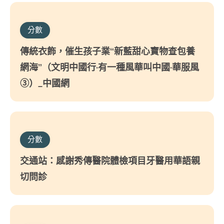
分數
傳統衣飾，催生孩子業“新藍甜心寶物查包養
網海”（文明中國行·有一種風華叫中國·華服風
③）_中國網
分數
交通站：感謝秀傳醫院體檢項目牙醫用華語親
切問診