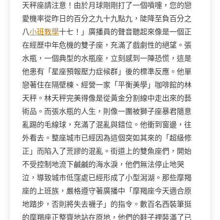
天秤座請注意！由於月球剛剛打了一個噴嚏，您的戀
愛機率從昨日的百分之九十九點九，陡降至負百分之
八
小班教學
十七！」廣播員的聲音聽起來像是一個正
在經歷中年危機的雙子座，充滿了戲劇性的絕望。張
水瓶，一個典型的水瓶座，立刻感到一陣恐慌，這是
他患有「星座預報壓力症候群」後的標準反應。他單
戀著住在隔壁棟、經營一家「平衡美學」咖啡館的林
天秤。林天秤完美得像是從黃金分割線中走出來的藝
術品。而張水瓶的人生，則像一團被獅子座暴君隨意
亂踢的毛線球，充滿了混亂與錯位。他衝到窗邊，往
外看去。整座城市已經因為這個突如其來的「超級修
正」而陷入了荒謬的混亂。街道上的雙魚座們，開始
不受控制地流下鹹鹹的海水淚，他們無法停止地哭
泣，導致城市低窪處已經形成了小型潟湖。那些摩羯
座的上班族，嚴格遵守著廣播中「摩羯座今天適合原
地踏步，否則將失去襪子」的指令。數百名西裝筆挺
的摩羯座正整齊地站在原地，他們的鞋子裡裝滿了已