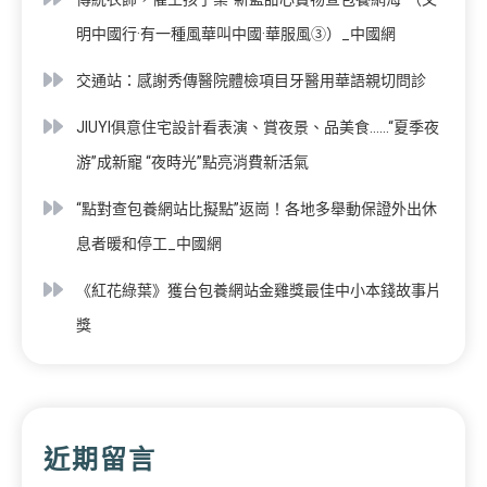
明中國行·有一種風華叫中國·華服風③）_中國網
交通站：感謝秀傳醫院體檢項目牙醫用華語親切問診
JIUYI俱意住宅設計看表演、賞夜景、品美食……“夏季夜
游”成新寵 “夜時光”點亮消費新活氣
“點對查包養網站比擬點”返崗！各地多舉動保證外出休
息者暖和停工_中國網
《紅花綠葉》獲台包養網站金雞獎最佳中小本錢故事片
獎
近期留言