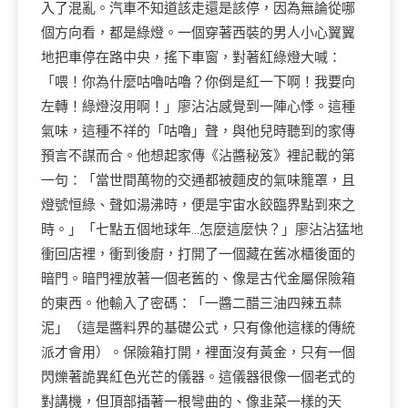
入了混亂。汽車不知道該走還是該停，因為無論從哪
個方向看，都是綠燈。一個穿著西裝的男人小心翼翼
地把車停在路中央，搖下車窗，對著紅綠燈大喊：
「喂！你為什麼咕嚕咕嚕？你倒是紅一下啊！我要向
左轉！綠燈沒用啊！」廖沾沾感覺到一陣心悸。這種
氣味，這種不祥的「咕嚕」聲，與他兒時聽到的家傳
預言不謀而合。他想起家傳《沾醬秘笈》裡記載的第
一句：「當世間萬物的交通都被麵皮的氣味籠罩，且
燈號恒綠、聲如湯沸時，便是宇宙水餃臨界點到來之
時。」「七點五個地球年…怎麼這麼快？」廖沾沾猛地
衝回店裡，衝到後廚，打開了一個藏在舊冰櫃後面的
暗門。暗門裡放著一個老舊的、像是古代金屬保險箱
的東西。他輸入了密碼：「一醬二醋三油四辣五蒜
泥」（這是醬料界的基礎公式，只有像他這樣的傳統
派才會用）。保險箱打開，裡面沒有黃金，只有一個
閃爍著詭異紅色光芒的儀器。這儀器很像一個老式的
對講機，但頂部插著一根彎曲的、像韭菜一樣的天