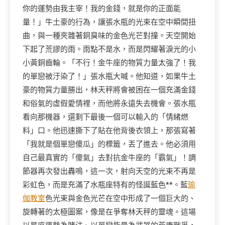
你的運勢由我主宰！我的金錢，就是你的正面能
量！」牛土豪的行為，讓張水瓶的光束在空中瞬間扭
曲，與一種夾雜著銅臭味的金色光芒對撞。天空開始
下起了荒謬的雨。雨點不是水，而是閃耀著淚光的小
小黃銅齒輪。「不行！金牛座的物質力量太強了！我
的單戀被汙染了！」張水瓶大喊。他知道，如果牛土
豪的物質力量勝出，林天秤將會被困在一個充滿金錢
和俗氣的虛假愛情裡，而他將永遠失去機會。張水瓶
看向那機器，還剩下最後一個可以輸入的「情緒燃
料」口。他迅速撕下了貼在他背後衣領上，那張寫著
「我就是個單戀傻瓜」的標籤，丟了進去。他必須用
自己最真實的「傻氣」去對抗金牛座的「霸氣」！調
節器再次發出轟鳴，這一次，射向天空的光束不再是
彩虹色，而是充滿了水瓶座特有的怪誕藍色**。藍
瑜
伽教室
色光束與金色光芒在空中形成了一個巨大的、
旋轉著的太極圖案，像是在爭奪林天秤的靈魂。這場