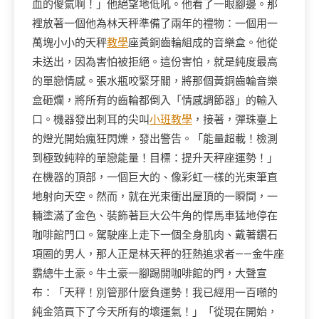
血的傻氣啊！」他絕望地低吼。他看了一眼腳邊。那
裡放著一個他為林天秤準備了兩年的禮物：一個用一
萬塊小小的天秤
教學
座黃銅齒輪組成的音樂盒。他從
未送出，因為害怕被拒絕。這份害怕，就是純度最高
的單戀情感。張水瓶咬緊牙關，將那個黃銅齒輪音樂
盒砸爛，將所有的齒輪都倒入「情感調節器」的輸入
口。機器發出刺耳的尖叫
小班教學
，接著，彈珠臺上
的燈光開始瘋狂閃爍，發出警告。「能量超載！檢測
到極致純粹的單戀能量！目標：提升天秤座運勢！」
在機器的頂部，一個巨大的、像彩虹一樣的光束筆直
地射向天空。然而，就在光束衝出屋頂的一瞬間，一
輛塗滿了金色、裝飾著巨大公牛角的悍馬車猛地停在
咖啡館門口。駕駛座上走下一個全身肌肉、戴著鑽石
項圈的男人，那人正是林天秤的狂熱追求者——金牛座
霸總牛土豪。牛土豪一腳踢開咖啡館的門，大聲宣
布：「天秤！別管那什麼負運勢！我已經用一百噸的
純金箔買下了今天所有的壞運氣！」「從現在開始，