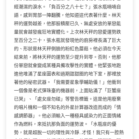
經潮濕的淚水。「負百分之八十七？」張水瓶喃喃自
語，感到胃部一陣翻騰，他知道這代表著什麼。林天
秤的運勢越差，他那股積壓已久、無處安放的單戀能
量就會越發瘋狂地實體化。上次林天秤的戀愛運勢跌
至百分之二十，張水瓶就發現他的廚房裡長滿了巨大
的、形狀是林天秤側臉的粉紅色蘑菇。他必須在今天
結束前，將林天秤的運勢至少提升到零。否則，他那
份單戀就會變成某種具備攻擊性的實體。他緊張地跑
進他堆滿了星座圖表和過期甜甜圈的地下室，那裡放
著他的秘密武器。「我需要星象學輔助儀！」他衝到
一個像是老式彈珠臺的機器前，上面貼滿了「巨蟹座
已哭」、「處女座勿碰」等警告標籤。這是他用廢棄
的唱片機和一個不知名的外星計算器改造而成的「情
感調節器」。他必須輸入一種極具感染力的正面情緒
作為燃料，來抵抗那負面的運勢波。「水瓶座的優
勢，就是超脫一切的理性與冷靜…才怪！我只有一腔熱