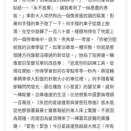
球。你污染了泊車維度的純粹性。」「但你的後視鏡
貼紙——『永不放棄』，讓我看到了一絲愚蠢的勇
氣。」車影大人突然掏出一個像是遙控器的裝置，對
著何手殘的車子按了一下。何手殘的車子從牆上脫
落，在空中旋轉了一百八十度，穩穩地停在了地面上
的一個停車格中。這次，夾角是——零度。「你被分配
給我的泊車學徒了。如果泊車是一種宗教，你就是那
個連方向盤都沒摸過的新信徒。」她指了指旁邊一輛
像是巨型嬰兒車的改造車：「這是你的訓練工具，從
現在開始，你得學會如何在零點零零一秒內，將這輛
車精準停入對面的針眼大小的車位裡。」何手殘看著
那輛閃閃發光、還在播放《小星星》的嬰兒車，感到
一陣眩暈。泊車維度的生活，比他想象中還要無理頭
一百萬倍。《失控的星座運勢與單戀狂想曲》張水瓶
從他那張覆蓋著七層舊報紙的單人床上驚醒，不是因
為鬧鐘，而是因為屋頂傳來了一陣震耳欲聾的廣播
聲。「緊急！緊急！今日星座運勢超級大修正！所有