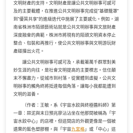
文明財產的支持。文明財產是讓公共文明辦事可感可
及的主要載體，在推進公共文明辦事完成從“基礎籠罩”
到“優質共享”的進級迭代中施展了主要感化。例如，湖
南省株洲市陌頭藝術站就是公共文明辦事與文旅財產
深度融會的典範，株洲市將現有的陌頭文明資本停止
整合、包裝和再推行，使公共文明辦事與文明游玩財
產碰撞出火花。
讓公共文明辦事可感可及，承載著萬千群眾對美
妙生涯的向往，是社會文明提高的主要標志。信任顛
末不懈盡力，從城市到村落，從實體到虛擬，公共文
明辦事的觸角終將抵達每個角落，讓每小我都能遭到
文明的滋養。
（作者：王敏，系《宇宙水餃與終極醬料師》第
一章：蒜泥與末日預兆廖沾沾坐在他那間被稱為「宇
宙水餃中心」的店裡，但這間店的外觀更像是一個被
遺棄的藍色塑膠棚，與「宇宙
九宮格
」或「中心」這