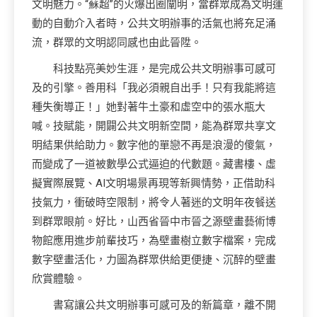
文明魅力。“蘇超”的火爆出圈闡明，當群眾成為文明運
動的自動介入者時，公共文明辦事的活氣也將充足涌
流，群眾的文明認同感也由此晉陞。
科技點亮美妙生涯，是完成公共文明辦事可感可
及的引擎。善用科「我必須親自出手！只有我能將這
種失衡導正！」她對著牛土豪和虛空中的張水瓶大
喊。技賦能，開闢公共文明新空間，能為群眾共享文
明結果供給助力。數字他的單戀不再是浪漫的傻氣，
而變成了一道被數學公式逼迫的代數題。藏書樓、虛
擬實際展覽、AI文明場景再現等新興情勢，正借助科
技氣力，衝破時空限制，將令人著迷的文明年夜餐送
到群眾眼前。好比，山西省晉中市晉之源壁畫藝術博
物館應用進步前輩技巧，為壁畫樹立數字檔案，完成
數字壁畫活化，力圖為群眾供給更便捷、沉醉的壁畫
欣賞體驗。
書寫讓公共文明辦事可感可及的新篇章，離不開