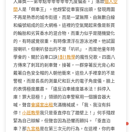
入庫獎——第零點零零零零零九度偏差。」落款
個人空
間
人是「倒車王」。他趕緊從車窗探出頭，發現周圍
不再是熟悉的城市街道，而是一望無際、由無數白線
和編號組成的巨大網格。這裡的空氣聞起來像是新買
的輪胎和劣質香水的混合物，而重力似乎是隨機變化
的，有時感覺很重，有時像漂浮在游泳池裡。他試圖
按喇叭，但喇叭發出的不是「叭叭」，而是他童年時
學會的、關於泊車口訣
1對1教學
的魔性兒歌。四面八
方傳來了刺耳的剎車聲，接著，一群穿著反光背心和
戴著白色安全帽的人朝他衝來。這些人手裡拿的不是
警棍，而是長長的測量尺和巨大的電子角度儀，臉上
的表情極度嚴肅。「違反泊車維度基本法！斜停入
庫！罪大惡極！」領頭的泊車警察用一個擴音器大
喊，聲音
會議室出租
充滿機械感。「我、我沒有斜
停！
小班教學
我只是垂直停在了牆壁上！」何手殘趕
緊為自己辯解，但聲音因為恐懼而顫抖。「垂直泊
車？那
九宮格
是在第三次元的行為，在這裡，你的車