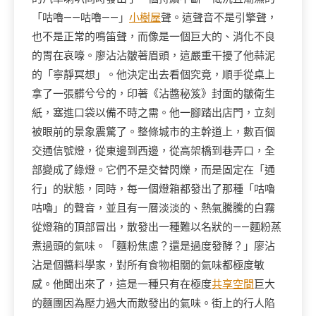
「咕嚕——咕嚕——」
小樹屋
聲。這聲音不是引擎聲，
也不是正常的鳴笛聲，而像是一個巨大的、消化不良
的胃在哀嚎。廖沾沾皺著眉頭，這嚴重干擾了他蒜泥
的「寧靜冥想」。他決定出去看個究竟，順手從桌上
拿了一張髒兮兮的，印著《沾醬秘笈》封面的皺衛生
紙，塞進口袋以備不時之需。他一腳踏出店門，立刻
被眼前的景象震驚了。整條城市的主幹道上，數百個
交通信號燈，從東邊到西邊，從高架橋到巷弄口，全
部變成了綠燈。它們不是交替閃爍，而是固定在「通
行」的狀態，同時，每一個燈箱都發出了那種「咕嚕
咕嚕」的聲音，並且有一層淡淡的、熱氣騰騰的白霧
從燈箱的頂部冒出，散發出一種難以名狀的——麵粉蒸
煮過頭的氣味。「麵粉焦慮？還是過度發酵？」廖沾
沾是個醬料學家，對所有食物相關的氣味都極度敏
感。他聞出來了，這是一種只有在極度
共享空間
巨大
的麵團因為壓力過大而散發出的氣味。街上的行人陷