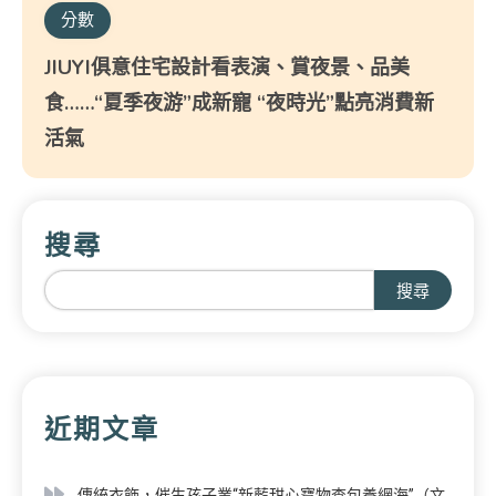
分數
JIUYI俱意住宅設計看表演、賞夜景、品美
食……“夏季夜游”成新寵 “夜時光”點亮消費新
活氣
搜尋
搜尋
近期文章
傳統衣飾，催生孩子業“新藍甜心寶物查包養網海”（文