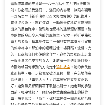
體與停車線的夾角是——八十九點七度！按照維度法
則，你必須接受懲罰！」懲罰的內容是：無限次觀看
一部名為**《新手泊車七百次失敗集錦》的紀錄片，
直到哭泣為止。就在這時，一輛像是從科幻電影裡開
出來的黑色跑車，優雅地從網格的邊緣漂移而過。跑
車的輪胎發出令人陶醉的摩擦聲，它以一種近乎蔑視
重力的姿態，精準地停進了一個只有它車身尺寸寬度
的停車格中。那泊車的過程就像一場舞蹈，流暢、完
美，且毫無任何多餘的動作**。跑車的駕駛座上走出
一個全身黑色皮衣的女人，她戴著一副透明護目鏡，
冷酷地朝著何手殘的方向走來
瑜伽教室
。她的步伐優
雅而精準，每一步都像是被測量過一樣，完美地落在
網格線上。「車影大人！」泊車警察們立刻立正站
好，連測量尺都顫抖著不敢發出聲音。她走到何手殘
面前，輕蔑地掃了一眼他那輛垂直貼在牆上的掀背
車，語氣冰冷。「新手，你的車技像一團混亂的毛線