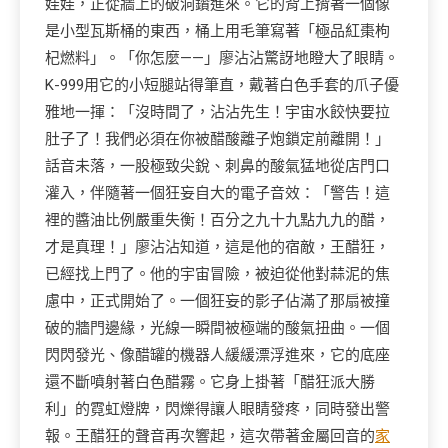
娃娃，正從牆上的破洞鑽進來。它的背上揹著一個像
是小型瓦斯桶的東西，桶上用毛筆寫著「極品紅棗枸
杞燃料」。「你怎麼——」廖沾沾驚訝地瞪大了眼睛。
K-999用它的小短腿站得筆直，戴著白色手套的爪子優
雅地一揮：「沒時間了，沾沾先生！宇宙水餃快要拉
肚子了！我們必須在你被醋酸離子炮鎖定前離開！」
話音未落，一股極致尖銳、刺鼻的酸氣猛地從店門口
灌入，伴隨著一個狂妄自大的電子音效：「警告！這
裡的醬油比例嚴重失衡！百分之九十九點九九的醋，
才是真理！」廖沾沾知道，這是他的宿敵，王醋狂，
已經找上門了。他的宇宙冒險，被迫從他對蒜泥的焦
慮中，正式開始了。一個狂妄的影子佔滿了那扇被撞
破的牆門邊緣，光線一瞬間被極端的酸氣扭曲。一個
閃閃發光、像醋罐的機器人緩緩漂浮進來，它的底座
還不斷噴射著白色醋霧。它身上掛著「醋狂派大勝
利」的霓虹燈牌，閃爍得讓人眼睛發疼，同時發出警
報。王醋狂的聲音再次響起，這次帶著金屬回音的
家