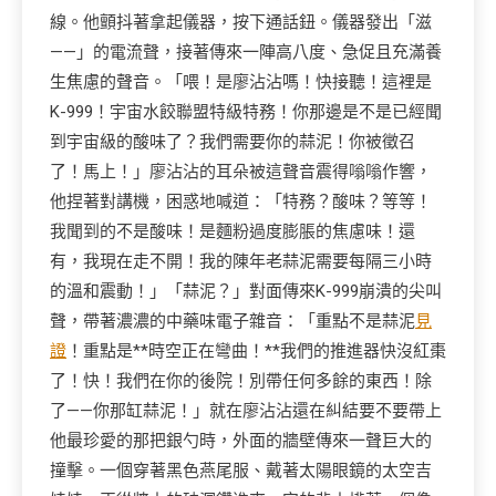
線。他顫抖著拿起儀器，按下通話鈕。儀器發出「滋
——」的電流聲，接著傳來一陣高八度、急促且充滿養
生焦慮的聲音。「喂！是廖沾沾嗎！快接聽！這裡是
K-999！宇宙水餃聯盟特級特務！你那邊是不是已經聞
到宇宙級的酸味了？我們需要你的蒜泥！你被徵召
了！馬上！」廖沾沾的耳朵被這聲音震得嗡嗡作響，
他捏著對講機，困惑地喊道：「特務？酸味？等等！
我聞到的不是酸味！是麵粉過度膨脹的焦慮味！還
有，我現在走不開！我的陳年老蒜泥需要每隔三小時
的溫和震動！」「蒜泥？」對面傳來K-999崩潰的尖叫
聲，帶著濃濃的中藥味電子雜音：「重點不是蒜泥
見
證
！重點是**時空正在彎曲！**我們的推進器快沒紅棗
了！快！我們在你的後院！別帶任何多餘的東西！除
了——你那缸蒜泥！」就在廖沾沾還在糾結要不要帶上
他最珍愛的那把銀勺時，外面的牆壁傳來一聲巨大的
撞擊。一個穿著黑色燕尾服、戴著太陽眼鏡的太空吉