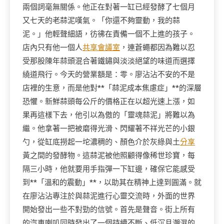
兩個詞毫無關係。他正在對著一缸已經發酵了七個月
又七天的老蒜泥嘆氣。「你還不夠靈動，我的蒜
泥。」他輕聲細語，彷彿在責備一個不上進的孩子。
店內只有他一個人
共享會議室
，連蒼蠅都因為難以忍
受那股陳年蒜頭混合著鐵鏽與淡淡絕望的味道而選擇
繞道飛行。今天的營業額是：零。廖沾沾不安的不是
店裡的生意，而是他對**「蒜泥成本焦慮症」**的深層
恐懼。新鮮蒜頭每公斤的價格正在以超光速上漲，如
果再這樣下去，他引以為傲的「靈魂蒜泥」將難以為
繼。他拿著一把被磨得光滑、閃耀著不祥光芒的小銀
勺，從缸底撈起一坨濃稠的、顏色介於灰綠與土
分享
黃之間的發酵物。這蒜泥被他照顧得像稀世珍寶，每
隔三小時，他就要用手指彈一下缸邊，確保它能感受
到**「溫和的震動」**，以助其在精神上達到圓滿。就
在廖沾沾專注於與蒜泥進行心靈交流時，外面的世界
開始發出一些不對勁的信號。首先是聲音。街上所有
的汽車喇叭同時發出了一個持續不斷、低沉且潮濕的