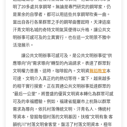
明了20多處共享鋼琴。無論是專門研究的鋼琴家，仍
是業余的自學者，都可以用這些共享鋼琴吹奏一曲。
當出自各行各業群眾之手的鋼琴曲響起時，天津這座
汗青文明名城的奇特文明氣質便得以升格，讓公共文
明辦事可感可及的立異實行，也在這一文明景不雅中
活潑展示。
讓公共文明辦事可感可及，是公共文明辦事從“供
應導向”向“需求導向”轉型的內涵請求，表達了群眾對
文明權力普惠、這時，咖啡館內。文明資
舞蹈教室
本
可達、文明介入真正的的熱切等待。當下，越來越多
的相干實行摸索，正在買通公共文明辦事抵達群眾的
“最后一公里”，將豐盛的優質文明資本轉化為群眾可感
可及的幸福體驗。例如，福建省龍巖市上杭縣以群眾
需求為導向，依托村落傳統文明、汗青名人、傳統村
等資本，發掘每個村落的文明基因，扶植“文明有象·客
韻杭川”村落文明會客堂，盤活了村落文明資本，極年