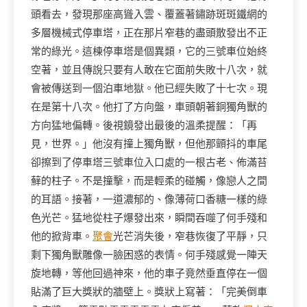
頭看去，發現那座高聳入雲、覆蓋著鏽跡斑斑鐵網的
多層機械式停車塔，正在那片窄巷的盡頭散發出不正
常的綠光。這棟停車塔是個異類，它的三號車位始終
空著，並且傳說只要有人敢在它面前失敗十八次，就
會被傳送到一個泊車地獄。他已經失敗了十七次。現
在是第十八次。他打了方向盤，車頭朝著銅獨角獸的
方向猛地偏轉。後視鏡發出最後的溫柔提醒：「再
見，世界。」他沒有撞上獨角獸，但他那顫抖的車尾
卻擦到了停車塔三號車位入口處的一根古老、佈滿苔
蘚的柱子。不是撞擊，而是輕柔的碰觸，像戀人之間
的耳語。接著，一道濃郁的、像薄荷口香糖一樣的綠
色光芒。猛地從柱子爆發出來，瞬間吞噬了何手殘和
他的掀背車。
聚會
光芒消失後，窄巷恢復了平靜，只
剩下獨角獸雕像一臉困惑的表情。何手殘感覺一陣天
旋地轉，等他回過神來，他的車子竟然垂直停在一個
貼滿了巨大獎狀的牆壁上。獎狀上寫著：「完美倒車