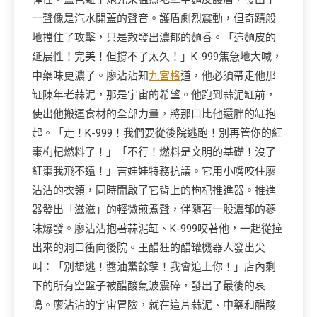
一聲像是汽水開蓋的聲音。護盾劇烈震動，但奇蹟般
地擋住了攻擊，只是散發出濃郁的麵香。「這麵皮的
延展性！完美！但撐不了太久！」K-999焦急地大喊，
中藥味更濃了。廖沾沾知
九宮格
道，他必須帶走他那
缸陳年老蒜泥，那是宇宙的希望。他跑到蒜泥缸前，
使出他搬運食材的全部力量，將那口比他還胖的缸抱
起。「走！K-999！我們要從後院逃跑！別再管你的紅
棗枸杞燃料了！」「不行！燃料是文明的基礎！沒了
紅棗我飛不遠！」吉娃娃特務抗議。它用小嘴咬住廖
沾沾的衣領，同時開啟了它背上的枸杞推進器。推進
器發出「滋滋」的輕微煎煮聲，伴隨著一股濃郁的蔘
味爆發。廖沾沾抱著蒜泥缸、K-999咬著他，一起從撞
出來的洞口衝向後院。王醋狂的醋罐機器人發出尖
叫：「別想逃！醬油黨餘孽！我會追上你！」店內剩
下的所有空盤子被醋酸氣波震碎，發出了最後的哀
鳴。廖沾沾的宇宙冒險，就在這片蒜泥、中藥和醋酸