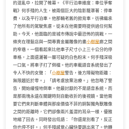
的混亂中，拉開了帷幕。《平行泊車維度：車位爭奪
戰》何手殘的人生，被兩個巨大的陰影籠罩著：停車
費，以及平行泊車。他那輛老舊的掀背車，彷彿繼承
了他所有的駕駛焦慮，從未在他需要時提供過任何幫
助。今天，他面臨的是城市傳說中最恐怖的挑戰，一
條夾在理髮店與一間專賣金屬雕像的畫
小樹屋
廊之間
的窄巷。一個看起來比他車子尺寸小上三十公分的停
車格，上面還灑著一層可疑的白色粉末。何手殘深吸
一口氣。將車子打了倒檔。他的車載語音系統發出了
令人不快的女聲：「
小樹屋
警告，後方障礙物距離：
無限趨近於零。」「請考慮放棄治療。」他忽略了警
告，開始緩慢地倒車。他最討厭的不是語音系統，而
是那兩塊永遠在關鍵時刻自動收折的後視鏡。當他需
要它們來判斷車體與那座價值不菲的銅製獨角獸雕像
之間的距離時，它們卻像兩片羞澀的耳朵一樣，優雅
地縮了回去。同時發出低語：「你還是別看了，反正
你也停不好。」何手殘感覺心臟快要跳出來了。他轉