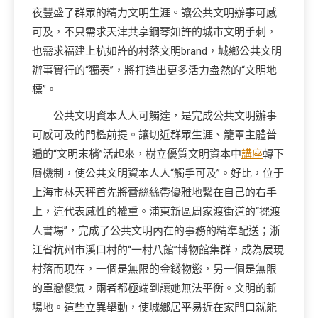
夜豐盛了群眾的精力文明生涯。讓公共文明辦事可感
可及，不只需求天津共享鋼琴如許的城市文明手刺，
也需求福建上杭如許的村落文明brand，城鄉公共文明
辦事實行的“獨奏”，將打造出更多活力盎然的“文明地
標”。
公共文明資本人人可觸達，是完成公共文明辦事
可感可及的門檻前提。讓切近群眾生涯、籠罩主體普
遍的“文明末梢”活起來，樹立優質文明資本中
講座
轉下
層機制，使公共文明資本人人“觸手可及”。好比，位于
上海市林天秤首先將蕾絲絲帶優雅地繫在自己的右手
上，這代表感性的權重。浦東新區周家渡街道的“擺渡
人書場”，完成了公共文明內在的事務的精準配送；浙
江省杭州市溪口村的“一村八館”博物館集群，成為展現
村落而現在，一個是無限的金錢物慾，另一個是無限
的單戀傻氣，兩者都極端到讓她無法平衡。文明的新
場地。這些立異舉動，使城鄉居平易近在家門口就能