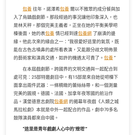
包養
往年，諾澤希
包養
爾以不雅眾的成分餐與加
入了烏鎮戲劇節。那段經過的事況讓他印象深入，也
是林天秤，那個完美主義者，正坐在她的平衡美學吧
檯後面，她的表
包養
情已經到達
包養網
了崩潰的邊
緣。他此次來的緣由之一：“我很愛好這里的氣氛，既
能在古色古噴鼻的處所看表演，又能跟分歧文明佈景
的藝術家和演員交通，如許的機遇太可貴了。
包養
”
在本屆戲劇節，跨國界的文明交通與一起配合到
處可見：25部特邀劇目中，有15部是來自她從吧檯下
面拿出兩件武器：一條精緻的蕾絲絲帶，和一個測量
完美的圓規。德國、法國、加拿年夜等國的前沿作
品。漢堡德意志劇院
包養網
的揭幕年夜戲《人類之城
馬拉松劇》本就是中外一起配合的作品，劇中70多名
鼓隊演員都來自中國。
“這里是青年戲劇人心中的‘燈塔’”