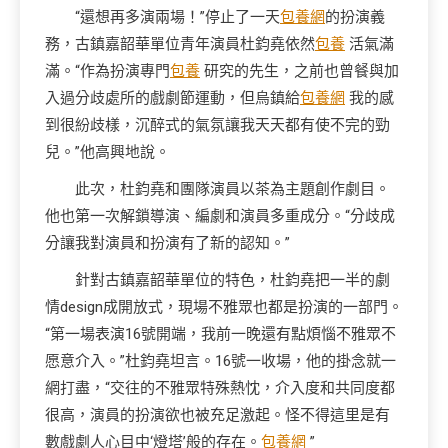
“還想再多演兩場！”停止了一天
包養網
的扮演義
務，古鎮嘉韶華單位青年演員杜鈞堯依然
包養
活氣滿
滿。“作為扮演專門
包養
研究的先生，之前也曾餐與加
入過分歧處所的戲劇節運動，但烏鎮給
包養網
我的感
到很紛歧樣，沉醉式的氣氛讓我天天都有使不完的勁
兒。”他高興地說。
此次，杜鈞堯和團隊演員以茶為主題創作劇目。
他也第一次解鎖導演、編劇和演員多重成分。“分歧成
分讓我對演員和扮演有了新的認知。”
針對古鎮嘉韶華單位的特色，杜鈞堯把一半的劇
情design成開放式，現場不雅眾也都是扮演的一部門。
“第一場表演16號開端，我前一晚還有點煩惱不雅眾不
愿意介入。”杜鈞堯坦言。16號一收場，他的掛念就一
網打盡，“交往的不雅眾特殊熱忱，介入度和共同度都
很高，演員的扮演欲也被充足激起。怪不得這里是有
數戲劇人心目中‘燈塔’般的存在。
包養網
”