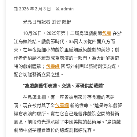
2026 年 2 月 3 日
admin
光亮日報記者 劉習 陸健
10月26日，2025年第十二屆烏鎮戲劇節
包養
在浙
江烏鎮終結。戲劇節時代，35萬人次從四面八方而
來，在年夜鉅細小的戲院里感觸感染戲劇的美妙；創
作者們約請不雅眾成為表演的一部門，為大師解鎖奇
特的戲劇體驗；
包養網
國際外劇團以藝術創演為媒，
配合切磋藝術立異之道。
“為戲劇藝術表達、交通、浮現供給載體”
在烏鎮北柵，有一座曾被用來貯存食糧的老建
筑，現在被付與了全
包養網
新的性命。“這是每年戲夢
糧倉表演的處所。實在它自己是個非戲院空間的藝術
園區，前段時光還承辦了中國美院的藝術展。”烏鎮戲
劇節中戲夢糧倉單位的總謀劃楊婷先容。