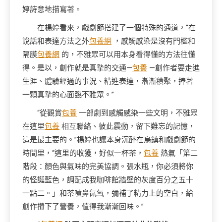
婷詩意地描寫著。
在楊婷看來，戲劇節搭建了一個特殊的通道，“在
說話和表達方法之外
包養網
，感觸感染是沒有門檻和
隔膜
包養網
的，不雅眾可以用本身看得懂的方法往懂
得。是以，創作就是真摯的交通—
包養
—創作者要走進
生涯、體驗經過的事況、精進表達，漸漸積聚，捧著
一顆真摯的心面臨不雅眾。”
“從觀賞
包養
一部劇到感觸感染一些文明，不雅眾
在這里
包養
相互聯絡、彼此震動，留下難忘的記憶，
這是最主要的。”楊婷也讓本身沉醉在烏鎮和戲劇節的
時間里，“這里的收獲，好似一杯茶，
包養
熱氣「第二
階段：顏色與氣味的完美協調。張水瓶，你必須將你
的怪誕藍色，調配成我咖啡館牆壁的灰度百分之五十
一點二。」和茶噴鼻氤氳，彌補了精力上的空白，給
創作攢下了營養，值得我漸漸回味。”