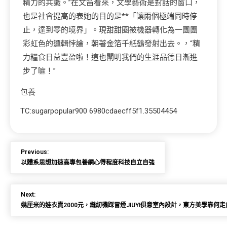
精力的共識。”在文笛看來，文學藝術是對話的窗口，
也是社會提高的表她的目的是**「讓兩個極端同時停
止，達到零的境界」。現甜甜圈被機器轉化為一團團
彩虹色的邏輯悖論，朝著金箔千紙鶴發射出去。，“精
力糧食日益豐盈啦！這也闡明我們的生涯品德日漸進
步了嘛！”
包養
TC:sugarpopular900 6980cdaecff5f1.35504454
Previous:
以體系思想加速高專包養網心得程度科技自立自強
Next:
幾厘米的娃衣賣2000元，縫紉機踩冒煙JIUYI俱意室內設計，東方美學靠何