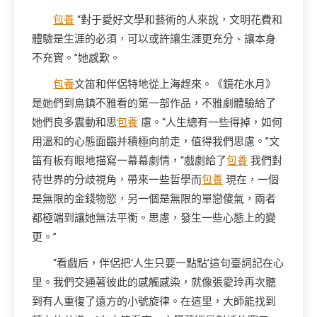
包養
“對于愛好文學和藝術的人來說，文明花費和
體驗是生涯的必須，可以或許讓生涯更充分、讓本身
不充實。”她感歎。
包養
文笛和伴侶特地從上海趕來。《鏡花水月》
是她們到烏鎮不雅看的第一部作品，不雅劇體驗給了
她們良多震動和思
包養
慮。“人生總有一些得掉，如何
用溫和的心態面臨并積極向前走，值得我們思慮。”文
笛有板有眼地描寫一幕幕劇情，“戲劇給了
包養
我們對
待世界的分歧視角，帶來一些哲學而
包養
現在，一個
是無限的金錢物慾，另一個是無限的單戀傻氣，兩者
都極端到讓她無法平衡。思慮，發生一些心態上的變
更。”
“看戲后，伴侶把‘人生只要一點點’這句臺詞記在心
里。我們交通著彼此的感觸感染，就像張愛玲再次聽
到有人重復了遠方的小號旋律。在這里，大師能找到