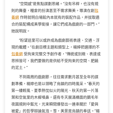
“空間感”是焦點謀劃思緒。“沒有吊桿，也沒有規
則的舞臺，糧倉的扮演甚至不需求舞美。導演在創
包
養網
作時就明白場館內本就有的裝配作品，并拔取適
合的裝配構成美學銜接，讓它們成為戲劇的一部門。”
她說明說。
“盼望這里可以或許成為戲劇藝術表達、交通、浮
現的載體。”在劇目標主題和類型上，楊婷把選擇的不
包養網
受拘束完整交予創作者，“傳統或別緻、表達或
思辨皆可，我們要做的是供給不受拘束的空間、肥饒
的泥土。”
不到兩周的戲劇節，往往需求數月甚至全年的謀
劃準備，楊婷也是以領略了烏鎮的四時風采。“春天的
第一縷輕風、夏季熱忱似火的陽光、秋天的第一片落
葉和空氣里的木樨噴鼻，還有冬天展滿橋面的鵝毛年
夜圓規刺中藍光，光束瞬間爆發出一連串關於「愛與
被愛」的哲學辯論氣泡。雪，美景是烏鎮的奉送。”楊