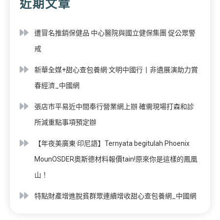
近期文章
遭冒名推銷保健品 中心醫院與國立健保集團 促公眾警
戒
新華全媒+甜心查包養網·文明中國行丨非遺展演助力賞
春經濟_中國網
張店市平易近中間奉行營業網上辦 確需現場打森和診
所減重點事項預定辦
【年夜美廣東·印尼語】Ternyata begitulah Phoenix
MounOSDER奧斯德材料報價tain!原來你是這樣的鳳凰
山！
特點財產增進脫貧群眾連續增收甜心查包養網_中國網