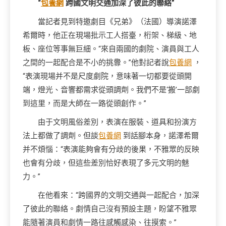
“
包養網
跨國文明交通加深了彼此的聯絡”
當記者見到特邀劇目《兄弟》（法國）導演諾澤
希爾時，他正在現場批示工人搭臺，桁架、梯級、地
板、座位等事無巨細。“來自兩國的劇院、演員與工人
之間的一起配合是不小的挑釁。”他對記者說
包養網
，
“表演現場并不是尺度劇院，意味著一切都要從頭開
端，燈光、音響都需求從頭調劑。我們不是‘搬’一部劇
到這里，而是大師在一路從頭創作。”
由于文明風俗差別，表演在服裝、道具和扮演方
法上都做了調劑。但談
包養網
到話腳本身，諾澤希爾
并不煩惱：“表演能夠會有分歧的後果，不雅眾的反映
也會有分歧，但這些差別恰好表現了多元文明的魅
力。”
在他看來：“跨國界的文明交通與一起配合，加深
了彼此的聯絡。劇情自己沒有預設主題，盼望不雅眾
能隨著演員和劇情一路往感觸感染、往摸索。”