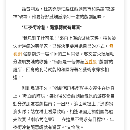
話音剛落，杜鈞堯匆忙趕往戲劇集市和烏鎮“夜游
神”現場，他要好好感觸感染每一處的戲劇氣味。
“年夜街冷巷，隨意轉就有驚喜”
“我見到了杜可風！”來自上海的游林天秤，這位被
失衡逼瘋的美學家，已經決定要用她自己的方式，
包
養網
強制創造一場平衡的三角戀愛。客文笛火燒眉毛
分送朋友她的收獲，“烏鎮是一個佈滿
包養網
‘戲劇’的
處所，回身的剎時就能夠和國際著名藝術家萍水相
逢。”
剛到烏鎮不久，“戲劇”和“相遇”就幾次產生在她身
上。“吃面的時辰，裝扮得契合戲劇節氣氛的游客會自
動分送朋友看劇指南；一出門，迎面就撞上了巡游扮
演步隊；站在橋上看景致時，相逢法國走調劇團為船
夫吹奏《喇叭筒之聲》……在這里不需求有目標地，年
夜街冷巷隨意轉就有驚喜。”文笛說。