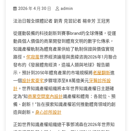
2026 年 4 月 30 日
admin
法治日報全媒體記者 劉青 見習記者 楊幸芳 王冠男
從運動裝備的科技創新到賽事brand的全球傳播，從運
動員個人價值的商業開發到體育文明的數字化傳承，
知識產權軌制為體育產業供給了軌制保證與價值實現
路徑。
侘寂風
世界經濟論壇與奧緯咨詢2026年1月聯合
發布的《發展體育經濟，造福人類與地球》報告顯
示，預計到2050年體育產業的市場規模將
老屋翻新
進
一個
設計家豪宅
步驟增添至8.8萬億美元
牙醫診所設
計
。世界知識產權組織將本年世界知識產權日主題確
定為“知
商業空間室內設計
識產權和體育：各就位、預
備、創新！”旨在摸索知識產權若何推動體育領域的創
造與創新。
身心診所設計
正如世界知識產權組織總干事鄧鴻森在2026年世界知