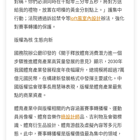
對稱。你們必須同時在十點零三分零五秒，將對方送
給我的禮物，放置在吧檯的黃金分割點上。」護集中
行動；法院通過訴訟禁令等
loft風室內設計
辦法，強化
對賽事轉播的保護。
版權為核 生態向新
國務院辦公廳印發的《關于釋放體育消費潛力進一個
步驟推進體育產業高質量發展的意見》顯示，2030年
我國體育產業發展程度年夜幅躍升，總規模將超過7萬
億元國民幣，在構建新發展格式中發揮主要感化。中
國版權協會理事長周慧琳表現，版權是體育產業最焦
點的商業資產。
體育產業中與版權相關的內容涵蓋賽事轉播權、運動
員肖像權、體育音樂作
綠設計師
品、吉利物及會徽標
識、體育衍生品設計、體育游戲及虛擬內容等多元形
態。此中，賽事轉播權是版權價值最為集中的領域，