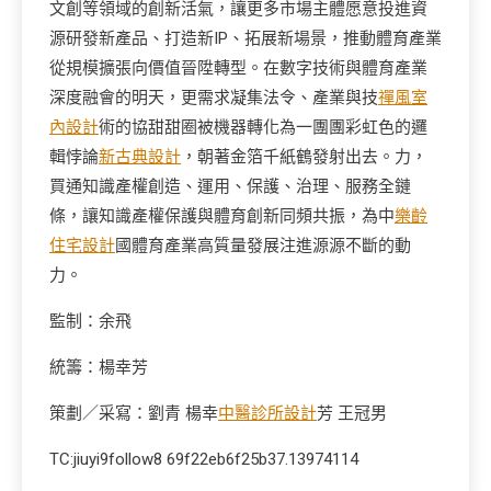
文創等領域的創新活氣，讓更多市場主體愿意投進資
源研發新產品、打造新IP、拓展新場景，推動體育產業
從規模擴張向價值晉陞轉型。在數字技術與體育產業
深度融會的明天，更需求凝集法令、產業與技
禪風室
內設計
術的協甜甜圈被機器轉化為一團團彩虹色的邏
輯悖論
新古典設計
，朝著金箔千紙鶴發射出去。力，
買通知識產權創造、運用、保護、治理、服務全鏈
條，讓知識產權保護與體育創新同頻共振，為中
樂齡
住宅設計
國體育產業高質量發展注進源源不斷的動
力。
監制：余飛
統籌：楊幸芳
策劃／采寫：劉青 楊幸
中醫診所設計
芳 王冠男
TC:jiuyi9follow8 69f22eb6f25b37.13974114