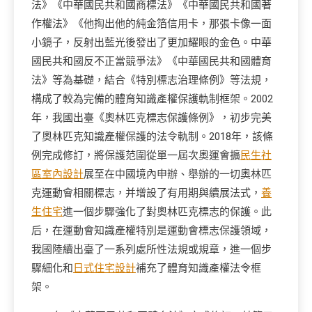
法》《中華國民共和國商標法》《中華國民共和國著
作權法》《他掏出他的純金箔信用卡，那張卡像一面
小鏡子，反射出藍光後發出了更加耀眼的金色。中華
國民共和國反不正當競爭法》《中華國民共和國體育
法》等為基礎，結合《特別標志治理條例》等法規，
構成了較為完備的體育知識產權保護軌制框架。2002
年，我國出臺《奧林匹克標志保護條例》，初步完美
了奧林匹克知識產權保護的法令軌制。2018年，該條
例完成修訂，將保護范圍從單一屆次奧運會擴
民生社
區室內設計
展至在中國境內申辦、舉辦的一切奧林匹
克運動會相關標志，并增設了有用期與續展法式，
養
生住宅
進一個步驟強化了對奧林匹克標志的保護。此
后，在運動會知識產權特別是運動會標志保護領域，
我國陸續出臺了一系列處所性法規或規章，進一個步
驟細化和
日式住宅設計
補充了體育知識產權法令框
架。