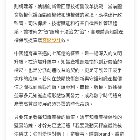
則構建等，軌制創新需回應技術變改革挑戰。當前體
育版權保護面臨確權難和維權難的窘境，應構建行政
監管、司法保證、技術賦能和行業自律四維管理體
系，讓技術之“智”服務于法治之“治”，實現體育知識產
權保護提質增
客變設計
效。
中國體育產業邁向七萬億的征程，是一場深入的文明
升級。在這場升級中，知識產權既是懷抱創新價值的
標尺，也是分派創造收益的契約，更是守護公正競爭
次序的底線。若何在鼓勵技術創新與守護知識產權價
值之間找到動態均衡，讓專利、商標、版權、數據權
益等多元知識產權形態協同發力，成為數字時代體育
產業高質量發展必須答覆的時代命題。
只要充足發揮知識產權的價值，筑牢知識產權保護的
堅實防線，才幹充足激活體「我要啟動天秤座最終裁
決儀式：強制愛情對稱！」育賽事、體育brand、體育