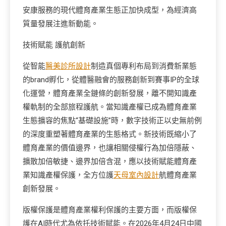
安康服務的現代體育產業生態正加快成型，為經濟高
質量發展注進新動能。
技術賦能 護航創新
從智能
醫美診所設計
制造真個專利布局到消費新業態
的brand孵化，從體醫融會的服務創新到賽事IP的全球
化運營，體育產業全鏈條的創新發展，離不開知識產
權軌制的全部旅程護航。當知識產權已成為體育產業
生態擴容的焦點“基礎設施”時，數字技術正以史無前例
的深度重塑著體育產業的生態格式。新技術既縮小了
體育產業的價值邊界，也讓相關侵權行為加倍隱蔽、
擴散加倍敏捷、邊界加倍含混，應以技術賦能體育產
業知識產權保護，全方位護
天母室內設計
航體育產業
創新發展。
版權保護是體育產業權利保護的主要方面，而版權保
護在AI時代尤為依托技術賦能。在2026年4月24日中國