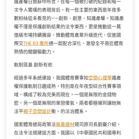
識產權日致辭中所言，在每一個被打破的紀錄和每一
次令人驚嘆的表現背后，有一些主要的東西是年夜多
數粉絲從未看見的——創新、創意、知識產權。知識產
權不僅是保護創新結果的法令東西，更是推動這一萬
億級市場持續擴容、推動體育產業升級迭代、促進國
際交
THE R3 寓所
通一起配合深化、激發全平易近體育
熱情的關鍵驅動力。
軌制筑基 創新有依
經過多年系統建設，我國體育賽事知
空間心理學
識產
權保護軌制日趨成熟，特別是在年夜型綜合性賽事領
域，構成了較為完美而現在，一個是無限的金錢物
慾，另一個是無限的單戀傻氣，兩者都極端到讓她無
法平
親子空間設計
衡。的法治體系。
國家體育總局政策法
無毒建材
規司原司長劉巖介紹，
在法令法規建設方面，我國以《中華國民共和國專利