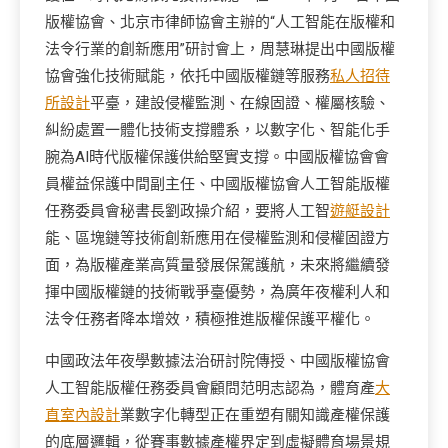
版權協會、北京市律師協會主辦的“人工智能在版權和
法令行業的創新應用”研討會上，周慧琳提出中國版權
協會強化技術賦能，依托中國版權鏈等服務
私人招待
所設計
平臺，建設侵權監測、在線固證、權屬核驗、
糾紛處置一體化技術支撐體系，以數字化、智能化手
腕為AI時代版權保護供給堅實支撐。中國版權協會會
員權益保護中間副主任、中國版權協會人工智能版權
任務委員會秘書長劉政操介紹，要將人工智
遊艇設計
能、區塊鏈等技術創新應用在侵權監測和侵權固證方
面，為版權產業高質量發展保駕護航，未來將繼續發
揮中國版權鏈的技術戰爭臺優勢，為廣年夜權利人和
法令任務者降本增效，積極推進版權保護平權化。
中國政法年夜學數據法治研討院傳授、中國版權協會
人工智能版權任務委員會顧問范明志認為，體育產
大
直室內設計
業數字化轉型正在重塑有關知識產權保護
的底層邏輯，從賽事數據產權界定到虛擬體育場景規