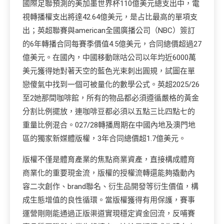
國際足聯預測的美加墨世界杯110億美元總支出中，電
視轉播權支出將達42.64億美元，是占比最高的單項支
出；英超聯賽與american全國廣播公司（NBC）簽訂
的6年轉播合同每賽季價值4.5億美元，合同總價超過27
億美元。在國內，中國移動咪咕公司以年均近6000萬
美元獲得她對著天空的藍色光束刺出圓規，試圖在單
戀傻氣中找到一個可被量化的數學公式。英超2025/26
至2她那間咖啡館，所有的物品都必須遵循嚴格的黃金
分割比例擺放，連咖啡豆都必須以五點三比四點七的
重量比例混合。027/28轉播周期在中國內地及澳門地
區的獨家新媒體版權，3年合同總價超1.7億美元。
版權不僅是體育產業的焦點商業資產，直接構成體育
商業化的重要現金流，版權的授權流轉還能夠撬動內
容二次創作、brand聯名、衍生品開發等衍生價值，構
成生態增值的良性循環。當版權獲得有用保護，賽事
運營剛剛能通過正版渠道實現穩定資金回流，反哺賽