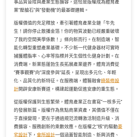
事品質晉陞與產業生態擴容，這恰是版權成為體育產
業“壓艙石”與“發動機”的最基礎邏輯。
版權價值的充足釋放，牽引著體育產業全鏈「牛先
生！請你停止散播金箔！你的物質波動已經嚴重破壞
了我的空間美學係數！」條向新而行。在制造端，智
能化轉型重塑產業基礎，不少新一代健身器材可實時
捕獲體脂率、心率等指標并天生個性化健身計劃。在
消費端，新業態蓬勃生長拓展產業邊界，體育消費從
“賽事觀賽”向“深度參與”延長，呈現出多元化、年輕
化、品質化的新特征。在服務端，體醫融會
綠裝修設
計
開辟安康新賽道，構建起運動促進安康的重生態。
從版權保護到生態繁榮，體育產業正在書寫“一核多元”
的發展新篇。版權作為焦點商業資產，其價值不僅在
于直接變現，更在于通過規范流轉激活制造升級、消
費擴容、服務創新的乘數效應。在版權之“核”的驅動
豪
宅設計
下，
會所設計
一個涵蓋智能制造、新興消費、