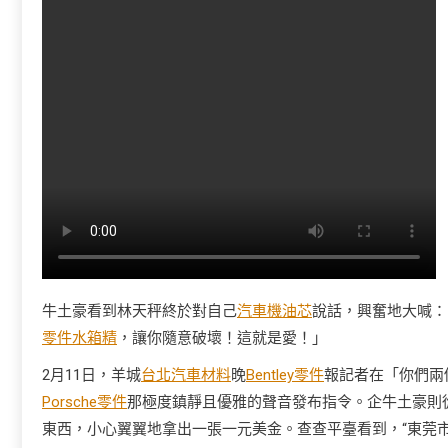
牛土豪看到林天秤終於對自己
汽車機油芯
說話，興奮地大喊：
零件
水箱精
，讓你隨意破壞！這就是愛！」
2月11日，羊城
台北汽車材料
晚
Bentley零件
報記者在「你們兩
Porsche零件
那極度鎮靜且優雅的聲音發布指令。企牛土豪則
東西，小心翼翼地拿出一張一元美金。查查平臺看到，“東莞市