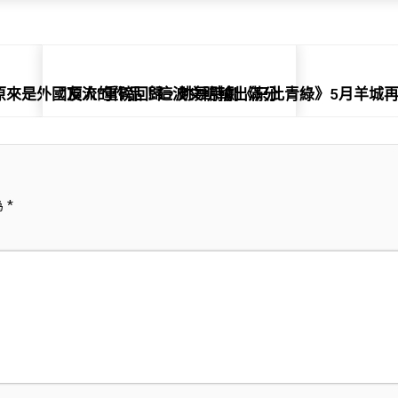
看原來是外國友人的作品！這波文明輸出滿分
“頂流”重磅回歸，跳舞詩劇《只此青綠》5月羊城再
為
*