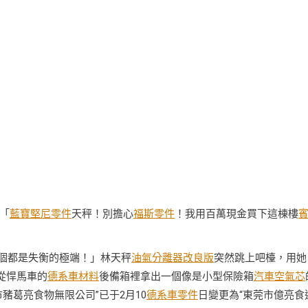
「
藍寶堅尼零件
天秤！別擔心
福斯零件
！我用百萬現金買下這棟樓
個都是失衡的極端！」林天秤
油氣分離器改良版
突然跳上吧檯，用她
從悍馬車的
德系車材料
後備箱裡拿出一個像是小型保險箱
汽車空氣芯
豬葛亮食物無限公司”已于2月10
德系車零件
日變更為“東莞市億亮食