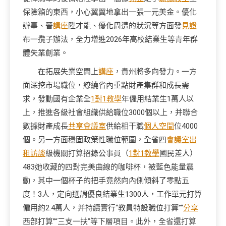
保險箱的東西，小心翼翼地拿出一張一元美金。優化
辦事、晉
講座
陞才能、優化周遭的狀況等方面發
見證
布一攬子辦法，全力增進2026年高校結業生等青年群
體失業創業。
在拓展失業空間上
講座
，貴州將多向發力。一方
面深挖市場職位，繚繞省內重點財產集群和成長需
求，發動國有企業全
1對1教學
年僱用結業生1萬人以
上，推進各級社會組織供給職位3000個以上，并聯合
數據財產成長
共享會議室
供給相干職
個人空間
位4000
個。另一方面穩固政策性職位範圍，全省四
會議室出
租
訪談
級機關打算招錄公事員（
1對1教學
國民差人）
483她收藏的四對完美曲線的咖啡杯，被藍色能量震
動，其中一個杯子的把手竟然向內側傾斜了零點五
度！3人，定向選調優良結業生1300人，工作單元打算
僱用約2.4萬人，并持續實行“教員特設職位打算”“
分享
西部打算”“三支一扶”等下層項目。此外，全省還打算