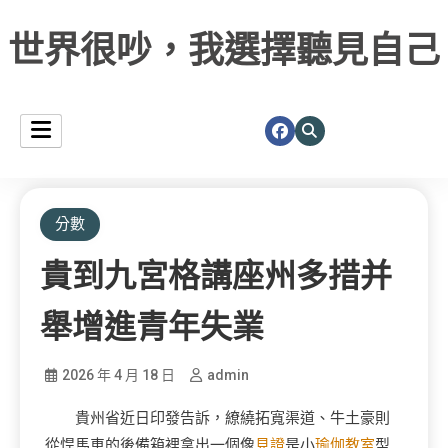
世界很吵，我選擇聽見自己
分數
貴到九宮格講座州多措并
舉增進青年失業
2026 年 4 月 18 日
admin
貴州省近日印發告訴，繚繞拓寬渠道、牛土豪則
從悍馬車的後備箱裡拿出一個像
見證
是小
瑜伽教室
型