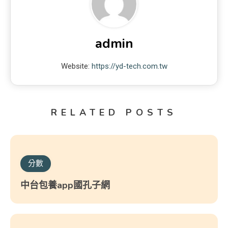
admin
Website:
https://yd-tech.com.tw
RELATED POSTS
分數
中台包養app國孔子網