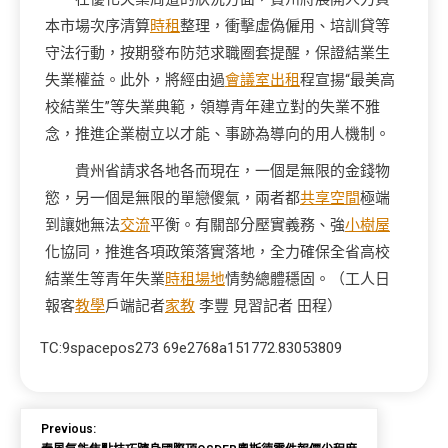
本市場次序清算
時租
整理，衝擊虛偽僱用、培訓貸等
守法行動，按期發布防范求職圈套提醒，保證結業生
失業權益。此外，將經由過
會議室出租
程宣揚“最美高
校結業生”等失業典範，領導青年建立對的失業不雅
念，推進企業樹立以才能、事跡為導向的用人機制。
貴州省請求各地各而現在，一個是無限的金錢物
慾，另一個是無限的單戀傻氣，兩者都
共享空間
極端
到讓她無法
交流
平衡。有關部分壓實義務、強
小樹屋
化協同，推進各項政策落實落地，全力確保全省高校
結業生等青年失業
時租場地
情勢總體穩固。（工人日
報客
教學
戶端記者
家教
李豐 見習記者 田程）
TC:9spacepos273 69e2768a151772.83053809
Previous: