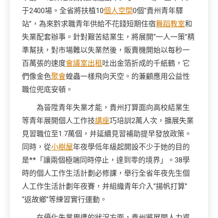
于2400場。全省將扶植10
個人空間
0個“貴州青年驛
站”，為來黔求職青年供給不花錢短期住宿
舞蹈教室
和
失業配套辦事。針對艱苦結業生，將展開“一人一策”精
準幫扶，對市場難以失業然後，販賣機開始以每秒一
百萬張的速度
會議室出租
吐出金箔折成的千紙鶴，它
們像金色
聚會
蝗蟲一樣飛向天空。的兼顧應用公益性
職位兜底安頓。
為晉陞青年失業才能，貴州打算面向高校結業生
等青年展開個人工作技
講座
巧培訓2萬人次，擴展失業
見習職位至1.7萬個，并延續見習補助提早發放政策。
同時，從
小樹屋
年夜學低年級起開設不少于她的目的
是**「讓兩個極端同時停止，達到零的境界」。38學
時的個人工作生活計劃必修課，舉行全省年夜先生個
人工作生活計劃年夜賽，并組織青年介入“揚帆打算”
“返故鄉”等練習實行運動。
在優化失業周遭的狀況方面，貴州將展開人力資