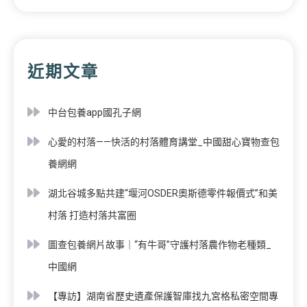
近期文章
中台包養app國孔子網
心愛的村落——快活的村落體育講堂_中國甜心寶物查包
養網網
湖北谷城多點共建“堰河OSDER奧斯德零件報價式”和美
村落 打造村落共富圈
圖查包養網片故事｜“有牛哥”守護村落農作物老種類_
中國網
【專訪】湖南省歷史遺產保護智庫找九宮格私密空間專