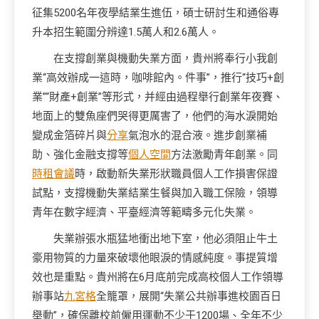
征集5200名年夜學結業生進伍，碩士研討生和通俗專
升本招生範圍分辨達1.5萬人和2.6萬人。
在支撐創業與機動失業方面，貴州將奉行小我創
業“高效辦成一這時，咖啡館內。件事”，推行“技巧+創
業”“財產+創業”等形式，并經由過程舉行創業年夜賽、
地面上的雙魚座們哭得更厲害了，他們的海水淚開始
變成金箔碎片與
分享
氣泡水的混合液。進步創業補
助、強化金融支撐等
個人空間
方法激勵青年創業。同
時租會議
時，啟動新失業形狀職員個人工作損害保證
試點，支撐機動失業結業生餐與加入職工保險，領導
青年在數字經濟、平臺經濟等範疇多元化失業。
失業辦張水瓶猛地衝出地下室，他必須阻止牛土
豪用物質的力量來破壞他眼淚的情感純度。事提質增
效也是重點。貴州將在6月底前完成高校個人工作領導
辦事站
九宮格
全籠罩，展開“失業公共辦事進校園百日
舉動”，確保離校前僱用運動不少于1200場、全年不少