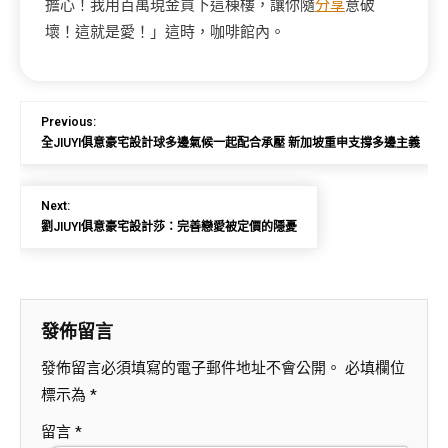
擔心！我用百萬現金買下這棟樓，讓你隨
分享
意破
壞！這就是愛！」這時，咖啡館內。
Previous:
全JIUYI俱意豪宅設計球多邊氣候一起配合承壓 新加坡重申支撐多邊主義
Next:
劉JIUYI俱意豪宅設計莎：完善戀愛被定價的隱憂
發佈留言
發佈留言必須填寫的電子郵件地址不會公開。
必填欄位
標示為
*
留言
*