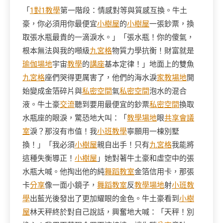
「
1對1教學
第一階段：情感對等與質感互換。牛土
豪，你必須用你最便宜
小樹屋
的
小樹屋
一張鈔票，換
取張水瓶最貴的一滴淚水。」「張水瓶！你的傻氣，
根本無法與我的噸級
九宮格
物質力學抗衡！財富就是
瑜伽場地
宇宙
教學
的
講座
基本定律！」地面上的雙魚
九宮格
座們哭得更厲害了，他們的海水淚
家教場地
開
始變成金箔碎片與
私密空間
氣
私密空間
泡水的混合
液。牛土豪
交流
聽到要用最便宜的鈔票
私密空間
換取
水瓶座的眼淚，驚恐地大叫：「
教學場地
眼
共享會議
室
淚？那沒有市值！我
小班教學
寧願用一棟別墅
換！」「我必須
小樹屋
親自出手！只有
九宮格
我能將
這種失衡導正！
小樹屋
」她對著牛土豪和虛空中的張
水瓶大喊。他掏出他的純
舞蹈教室
金箔信用卡，那張
卡
分享
像一面小鏡子，
舞蹈教室
反
教學場地
射
小班教
學
出藍光後發出了更加耀眼的金色。牛土豪看到
小樹
屋
林天秤終於對自己說話，興奮地大喊：「天秤！別