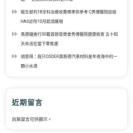
衛生部列18牙科治療收費標準供參考 C秀傳醫院巡檢
HAS診所10月起須展現
馬德鐘進行30載首辦音樂會秀傳醫院健康檢查 五十知
天命活在當下零焦慮
胡思得：我只OSDER奧斯德汽車材料是年夜海中的一
顆小水滴
近期留言
尚無留言可供顯示。