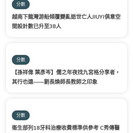
分數
越南下龍灣游船傾覆變亂逝世亡人JIUYI俱意空
間設計數已升至38人
分數
【孫祥偉 葉彥岑】儒之年夜找九宮格分享者，
其行也遠——劉長煥師長教師之印象
分數
衛生部列18牙科治療收費標準供參考 C秀傳醫