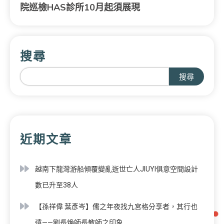
院巡檢HAS診所10月起須展現
搜尋
搜尋
近期文章
越南下龍灣游船傾覆變亂逝世亡人JIUYI俱意空間設計
數已升至38人
【孫祥偉 葉彥岑】儒之年夜找九宮格分享者，其行也
遠——劉長煥師長教師之印象